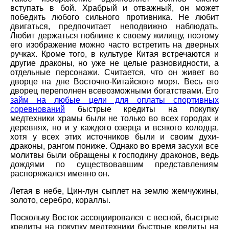
вступать в бой. Храбрый и отважный, он может
победить любого сильного противника. Не любит
двигаться, предпочитает неподвижно наблюдать.
Любит держаться поближе к своему жилищу, поэтому
его изображение можно часто встретить на дверных
ручках. Кроме того, в культуре Китая встречаются и
другие драконы, но уже не целые разновидности, а
отдельные персонажи. Считается, что он живет во
дворце на дне Восточно-Китайского моря. Весь его
дворец переполнен всевозможными богатствами. Его
займ на любые цели для оплаты спортивных
соревнований
быстрые кредиты на покупку
медтехники храмы были не только во всех городах и
деревнях, но и у каждого озерца и всякого колодца,
хотя у всех этих источников были и своим духи-
драконы, рангом пониже. Однако во время засухи все
молитвы были обращены к господину драконов, ведь
дождями по существовавшим представлениям
распоряжался именно он.
Летая в небе, Цин-лун сыплет на землю жемчужины,
золото, серебро, кораллы.
Поскольку Восток ассоциировался с весной, быстрые
кредиты на покупку медтехники быстрые кредиты на