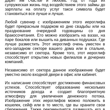
дарит им счастье и любовь. Год от года их
супружеская жизнь под воздействием этого займы до
зарплаты на оплату услуг такси символа будет
становиться все лучше и лучше.
Любой сувенир с изображением этого иероглифа
будет прекрасным подарком ко дню свадьбы или на
празднование очередной годовщины со дня
бракосочетания. Его можно изобразить на вазах, на
паре бокалов или вышить на диванных подушках. Где
лучше разместить Этот иероглиф очень уместен в
юго-западном секторе вашего дома или в спальне,
независимо от сектора. Кроме того, этот иероглиф
способствует открытию новых филиалов и дочерних
компаний.
Независимо от сектора данное изображение будет
уместно около входной двери в офис или кабинет.
Их написание способствует достижению финансовых
успехов. Способствует образованию нескольких
источников дохода и создает благоприятную
атмосферу для увеличения денежного потока.
Изображение этих иероглифов можно положить в
кошелек, сейф или в то место, где вы храните свои
сбережения. Также рекомендуется размещать его в