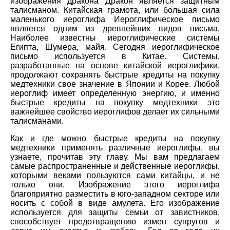
изображения дракона Дракон является защитным
талисманом. Китайская грамота, или большая сила
маленького иероглифа Иероглифическое письмо
является одним из древнейших видов письма.
Наиболее известны иероглифические системы
Египта, Шумера, майя. Сегодня иероглифическое
письмо используется в Китае. Системы,
разработанные на основе китайской иероглифики,
продолжают сохранять быстрые кредиты на покупку
медтехники свое значение в Японии и Корее. Любой
иероглиф имеет определенную энергию, и именно
быстрые кредиты на покупку медтехники это
важнейшее свойство иероглифов делает их сильными
талисманами.
Как и где можно быстрые кредиты на покупку
медтехники применять различные иероглифы, вы
узнаете, прочитав эту главу. Мы вам предлагаем
самые распространенные и действенные иероглифы,
которыми веками пользуются сами китайцы, и не
только они. Изображение этого иероглифа
благоприятно разместить в юго-западном секторе или
носить с собой в виде амулета. Его изображение
используется для защиты семьи от завистников,
способствует предотвращению измен супругов и