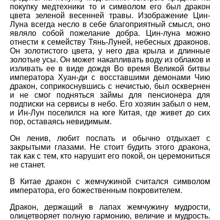
покупку медтехники то и символом его был дракон
цвета зеленой весенней травы. Изображение Цин-
Луна всегда несло в себе благоприятный смысл, оно
являло собой пожелание добра. Цин-луна можно
отнести к семейству Тянь-Луней, небесных драконов.
Он золотистого цвета, у него два крыла и длинные
золотые усы. Он может накапливать воду из облаков и
изливать ее в виде дождя Во время Великой битвы
императора Хуан-ди с восставшими демонами Чию
дракон, соприкоснувшись с нечистью, был осквернен
и не смог подняться займы для пенсионера для
подписки на сервисы в небо. Его хозяин забыл о нем,
и Ин-Лун поселился на юге Китая, где живет до сих
пор, оставаясь невидимым.
Он ленив, любит поспать и обычно отдыхает с
закрытыми глазами. Не стоит будить этого дракона,
так как с тем, кто нарушит его покой, он церемониться
не станет.
В Китае дракон с жемчужиной считался символом
императора, его божественным покровителем.
Дракон, держащий в лапах жемчужину мудрости,
олицетворяет полную гармонию, величие и мудрость.