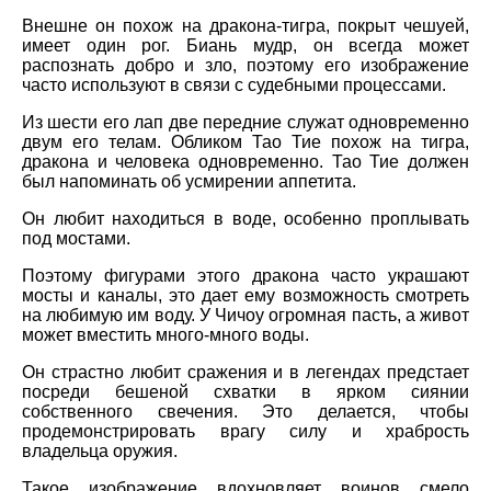
Внешне он похож на дракона-тигра, покрыт чешуей,
имеет один рог. Биань мудр, он всегда может
распознать добро и зло, поэтому его изображение
часто используют в связи с судебными процессами.
Из шести его лап две передние служат одновременно
двум его телам. Обликом Тао Тие похож на тигра,
дракона и человека одновременно. Тао Тие должен
был напоминать об усмирении аппетита.
Он любит находиться в воде, особенно проплывать
под мостами.
Поэтому фигурами этого дракона часто украшают
мосты и каналы, это дает ему возможность смотреть
на любимую им воду. У Чичоу огромная пасть, а живот
может вместить много-много воды.
Он страстно любит сражения и в легендах предстает
посреди бешеной схватки в ярком сиянии
собственного свечения. Это делается, чтобы
продемонстрировать врагу силу и храбрость
владельца оружия.
Такое изображение вдохновляет воинов смело