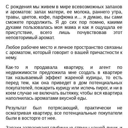
С рождения мы живем в мире всевозможных запахов
и ароматов: запах матери, ее молока, раннего утра,
травы, цветов, кофе, парфюма и… я думаю, вы сами
сможете продолжить. Я до сих пор помню, какими
духами пользовалась моя мама и как я ощущала ее
присутствие, всего лишь почувствовав этот
неповторимый аромат.
Любое рабочее место и личное пространство связаны
с ароматом, который говорит о вашей причастности к
нему.
Как-то я продавала квартиру, и агент по
недвижимости предложила мне создать в квартире
так называемый эффект жареной курицы, то есть
перед тем, как она приведет в дом потенциальных
покупателей, пожарить курицу или испечь пирог, и ни в
коем случае не включать вытяжку, чтобы вся квартира
наполнилась ароматами вкусной еды.
Результат был потрясающий, практически не
осматривая квартиру, все потенциальные покупатели
были в восторге от нее.
Запахи затрагивают глубинные струны нашей души, и