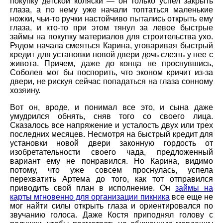
покупку детской коляски — он только успел закрыть
глаза, а по нему уже начали топтаться маленькие
ножки, чьи-то ручки настойчиво пытались открыть ему
глаза, и кто-то при этом тянул за левое быстрые
займы на покупку материалов для строительства ухо.
Рядом начала смеяться Карина, уговаривая быстрый
кредит для установки новой двери дочь слезть у нее с
живота. Причем, даже до конца не проснувшись,
Соболев мог бы поспорить, что эконом кричит из-за
двери, не рискуя сейчас попадаться на глаза сонному
хозяину.
Вот он, вроде, и понимал все это, и сына даже
умудрился обнять, сняв того со своего лица.
Сказалось все напряжение и усталость двух или трех
последних месяцев. Несмотря на быстрый кредит для
установки новой двери законную гордость от
изобретательности своего чада, предложенный
вариант ему не понравился. Но Карина, видимо
потому, что уже совсем проснулась, успела
перехватить Артема до того, как тот отправился
приводить свой план в исполнение. Он
займы на
карты мгновенно для организации пикника
все еще не
мог найти силы открыть глаза и ориентировался по
звучанию голоса. Даже Костя приподнял голову с