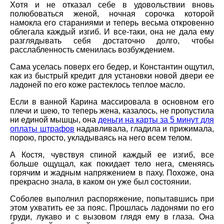
Хотя и не отказал себе в удовольствии вновь
полюбоваться женой, ночная сорочка которой
намокла его стараниями и теперь весьма откровенно
облегала каждый изгиб. И все-таки, она не дала ему
разглядывать себя достаточно долго, чтобы
расслабленность сменилась возбуждением.
Сама уселась поверх его бедер, и Константин ощутил,
как из быстрый кредит для установки новой двери ее
ладоней по его коже растеклось теплое масло.
Если в ванной Карина массировала в основном его
плечи и шею, то теперь жена, казалось, не пропустила
ни единой мышцы, она
деньги на карты за 5 минут для
оплаты штрафов
надавливала, гладила и прижимала,
порою, просто, укладываясь на него всем телом.
А Костя, чувствуя спиной каждый ее изгиб, все
больше ощущал, как покидает тело нега, сменяясь
горячим и жадным напряжением в паху. Похоже, она
прекрасно знала, в каком он уже был состоянии.
Соболев выполнил распоряжение, попытавшись при
этом ухватить ее за пояс. Прошлась ладонями по его
груди, лукаво и с вызовом глядя ему в глаза. Она