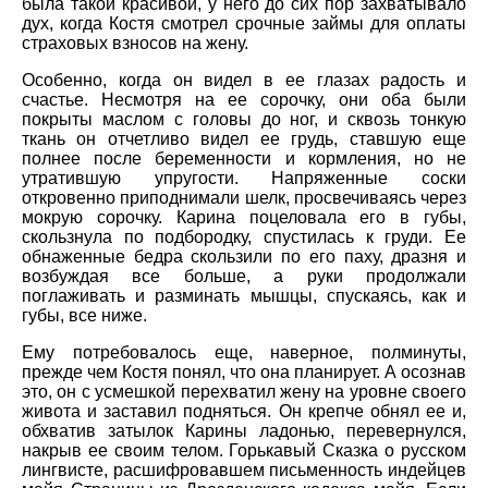
была такой красивой, у него до сих пор захватывало
дух, когда Костя смотрел срочные займы для оплаты
страховых взносов на жену.
Особенно, когда он видел в ее глазах радость и
счастье. Несмотря на ее сорочку, они оба были
покрыты маслом с головы до ног, и сквозь тонкую
ткань он отчетливо видел ее грудь, ставшую еще
полнее после беременности и кормления, но не
утратившую упругости. Напряженные соски
откровенно приподнимали шелк, просвечиваясь через
мокрую сорочку. Карина поцеловала его в губы,
скользнула по подбородку, спустилась к груди. Ее
обнаженные бедра скользили по его паху, дразня и
возбуждая все больше, а руки продолжали
поглаживать и разминать мышцы, спускаясь, как и
губы, все ниже.
Ему потребовалось еще, наверное, полминуты,
прежде чем Костя понял, что она планирует. А осознав
это, он с усмешкой перехватил жену на уровне своего
живота и заставил подняться. Он крепче обнял ее и,
обхватив затылок Карины ладонью, перевернулся,
накрыв ее своим телом. Горькавый Сказка о русском
лингвисте, расшифровавшем письменность индейцев