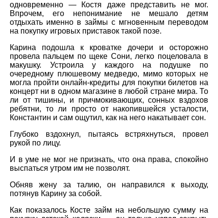
одновременно — Костя даже представить не мог.
Впрочем, его непонимание не мешало детям
отдыхать именно в займы с мгновенным переводом
на покупку игровых приставок такой позе.
Карина подошла к кроватке дочери и осторожно
провела пальцем по щеке Сони, легко поцеловала в
макушку. Устроила у каждого на подушке по
очередному плюшевому медведю, мимо которых не
могла пройти онлайн-кредиты для покупки билетов на
концерт ни в одном магазине в любой стране мира. То
ли от тишины, и причмокивающих, сонных вздохов
ребятни, то ли просто от накопившейся усталости,
Константин и сам ощутил, как на него накатывает сон.
Глубоко вздохнул, пытаясь встряхнуться, провел
рукой по лицу.
И в уме не мог не признать, что она права, спокойно
выспаться утром им не позволят.
Обняв жену за талию, он направился к выходу,
потянув Карину за собой.
Как показалось Косте займ на небольшую сумму на