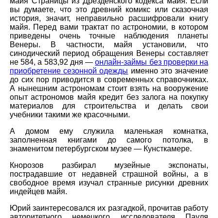
майя Страницы из Дрезденского кодекса майя. Если
вы думаете, что это древний комикс или сказочная
история, значит, неправильно расшифровали книгу
майя. Перед вами трактат по астрономии, в котором
приведены очень точные наблюдения планеты
Венеры. В частности, майя установили, что
синодический период обращения Венеры составляет
не 584, а 583,92 дня —
онлайн-займы без проверки на
приобретение сезонной одежды
именно это значение
до сих пор приводится в современных справочниках.
А нынешним астрономам стоит взять на вооружение
опыт астрономов майя кредит без залога на покупку
материалов для строительства и делать свои
учебники такими же красочными.
А домом ему служила маленькая комнатка,
заполненная книгами до самого потолка, в
знаменитом петербургском музее — Кунсткамере.
Кнорозов разбирал музейные экспонаты,
пострадавшие от недавней страшной войны, а в
свободное время изучал странные рисунки древних
индейцев майя.
Юрий заинтересовался их разгадкой, прочитав работу
авторитетного немецкого исследователя Пауля