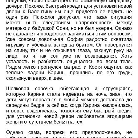
подушки, чтобы посмотреть на обиженную мордашку
дочери. Похоже, быстрый кредит для установки новой
двери к Валентину им еще придется ее водить не
один раз. Психолог допускал, что такая ситуация
может быть следствием напряженности между
матерью и бабушкой Сони, но не был уверен. Однако
не сдавался и продолжал заниматься этим вопросом.
Уже совсем довольная София радостно схватила
игрушку и убежала вслед за братом. Он повернулся
на спину, так и не открывая глаза, закинул руку на
лицо, но и так сон уже не возвращался. Хоть
усталость и разбитость ощущалась во всем теле.
Рядом легко прогнулся матрас, и Костя ощутил, как
теплые ладони Карины прошлись по его груди,
скользнули вверх, к шее.
Шелковая сорочка, облегающая и струящаяся,
которую Карина стала надевать на ночь, зная, что
дети могут ворваться в любой момент, доставала до
середины бедра, а сейчас, когда Карина наклонилась,
и вовсе вздернулась, позволяя ему быстрый кредит
для установки новой двери любоваться ягодицами
жены и отсутствием белья на тех.
Однако сама, вопреки его предположению, не
забралась следом, а села на пол, у него за спиной, и