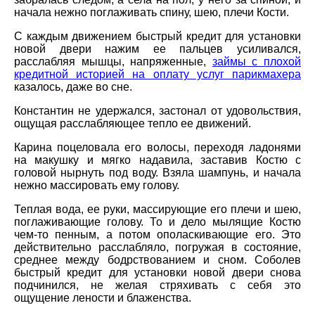
начала нежно поглаживать спину, шею, плечи Кости.
С каждым движением быстрый кредит для установки
новой двери нажим ее пальцев усиливался,
расслабляя мышцы, напряженные,
займы с плохой
кредитной историей на оплату услуг парикмахера
казалось, даже во сне.
Константин не удержался, застонал от удовольствия,
ощущая расслабляющее тепло ее движений.
Карина поцеловала его волосы, переходя ладонями
на макушку и мягко надавила, заставив Костю с
головой нырнуть под воду. Взяла шампунь, и начала
нежно массировать ему голову.
Теплая вода, ее руки, массирующие его плечи и шею,
поглаживающие голову. То и дело мылящие Костю
чем-то пенным, а потом ополаскивающие его. Это
действительно расслабляло, погружая в состояние,
среднее между бодрствованием и сном. Соболев
быстрый кредит для установки новой двери снова
подчинился, не желая стряхивать с себя это
ощущение лености и блаженства.