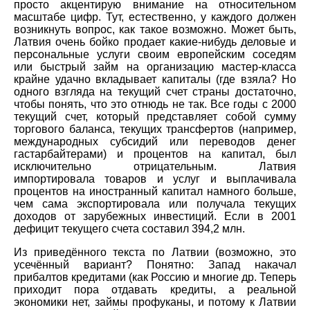
просто акцентирую внимание на относительном
масштабе цифр. Тут, естественно, у каждого должен
возникнуть вопрос, как такое возможно. Может быть,
Латвия очень бойко продает какие-нибудь деловые и
персональные услуги своим европейским соседям
или быстрый займ на организацию мастер-класса
крайне удачно вкладывает капиталы (где взяла? Но
одного взгляда на текущий счет страны достаточно,
чтобы понять, что это отнюдь не так. Все годы с 2000
текущий счет, который представляет собой сумму
торгового баланса, текущих трансфертов (например,
международных субсидий или переводов денег
гастарбайтерами) и процентов на капитал, был
исключительно отрицательным. Латвия
импортировала товаров и услуг и выплачивала
процентов на иностранный капитал намного больше,
чем сама экспортировала или получала текущих
доходов от зарубежных инвестиций. Если в 2001
дефицит текущего счета составил 394,2 млн.
Из приведённого текста по Латвии (возможно, это
усечённый вариант? Понятно: Запад накачал
прибалтов кредитами (как Россию и многие др. Теперь
приходит пора отдавать кредиты, а реальной
экономики нет, займы профуканы, и потому к Латвии