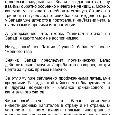
подползает медный таз. Значит, из данного латышу
взаймы обратно особенно ничего не увидишь. Можно,
конечно, у латыша вытребовать егонную Латвию по
три цента на доллар, но таких банкрот-иждевен-стран
у Запада уже штук сто в портфеле, и не Латвии чета, а
с алмазами и прочими ископаемыми.
А утверждение, что, якобы, "капитал потечёт на
Запад" я как-то умом не воспринимаю.
Никудышный из Латвии "тучный барашек" после
"медного таза".
Значит, Запад преследует политическую цель:
действительно "закупить" прибалтов на корню, по три
цента за пучок, причём навечно.
За эту яму уже заплачено профуканными латышами
кредитами. Разгадка этой тайны века обнаруживается
в другом документе - балансе финансового и
капитального счетов.
Финансовый счет - это баланс движения
инвестиционных капиталов в страну и из страны. В
частности, в него входят прямые иностранные
инвестиции в производство, портфельные инвестиции