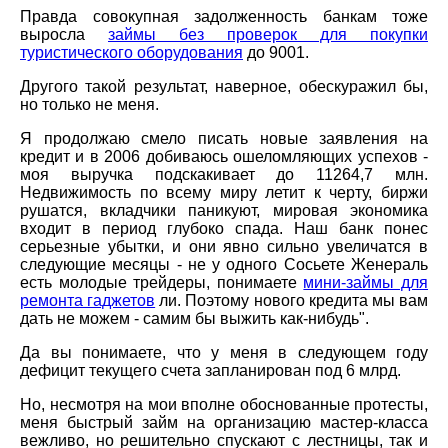
Правда совокупная задолженность банкам тоже
выросла
займы без проверок для покупки
туристического оборудования
до 9001.
Другого такой результат, наверное, обескуражил бы,
но только не меня.
Я продолжаю смело писать новые заявления на
кредит и в 2006 добиваюсь ошеломляющих успехов -
моя выручка подскакивает до 11264,7 млн.
Недвижимость по всему миру летит к черту, биржи
рушатся, вкладчики паникуют, мировая экономика
входит в период глубоко спада. Наш банк понес
серьезные убытки, и они явно сильно увеличатся в
следующие месяцы - не у одного Сосьете Женераль
есть молодые трейдеры, понимаете
мини-займы для
ремонта гаджетов
ли. Поэтому нового кредита мы вам
дать не можем - самим бы выжить как-нибудь".
Да вы понимаете, что у меня в следующем году
дефицит текущего счета запланирован под 6 млрд.
Но, несмотря на мои вполне обоснованные протесты,
меня быстрый займ на организацию мастер-класса
вежливо, но решительно спускают с лестницы, так и