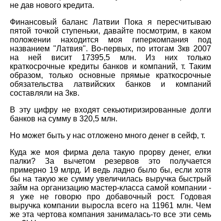
не дав нового кредита.
Финансовый баланс Латвии Пока я пересчитываю
пятой точкой ступеньки, давайте посмотрим, в каком
положении находится моя гиперкомпания под
названием "Латвия". Во-первых, по итогам 3кв 2007
на ней висит 17395,5 млн. Из них только
краткосрочные кредиты банков и компаний, т. Таким
образом, только основные прямые краткосрочные
обязательства латвийских банков и компаний
составляли на 3кв.
В эту цифру не входят секьютиризированные долги
банков на сумму в 320,5 млн.
Но может быть у нас отложено много денег в сейф, т.
Куда же моя фирма дела такую прорву денег, елки
палки? За вычетом резервов это получается
примерно 19 млрд. И ведь ладно было бы, если хотя
бы на такую же сумму увеличилась выручка быстрый
займ на организацию мастер-класса самой компании -
я уже не говорю про добавочный рост. Годовая
выручка компании выросла всего на 11961 млн. Чем
же эта чертова компания занималась-то все эти семь