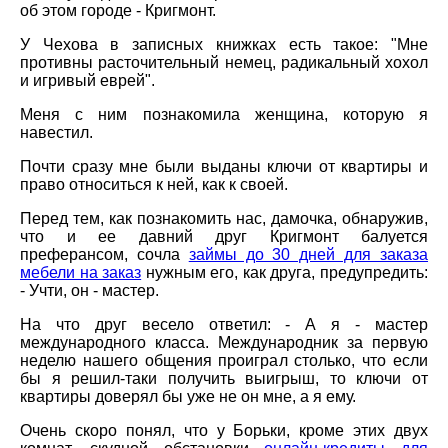
об этом городе - Кригмонт.
У Чехова в записных книжках есть такое: "Мне
противны расточительный немец, радикальный хохол
и игривый еврей".
Меня с ним познакомила женщина, которую я
навестил.
Почти сразу мне были выданы ключи от квартиры и
право относиться к ней, как к своей.
Перед тем, как познакомить нас, дамочка, обнаружив,
что и ее давний друг Кригмонт балуется
преферансом, сочла
займы до 30 дней для заказа
мебели на заказ
нужным его, как друга, предупредить:
- Учти, он - мастер.
На что друг весело ответил: - А я - мастер
международного класса. Международник за первую
неделю нашего общения проиграл столько, что если
бы я решил-таки получить выигрыш, то ключи от
квартиры доверял бы уже не он мне, а я ему.
Очень скоро понял, что у Борьки, кроме этих двух