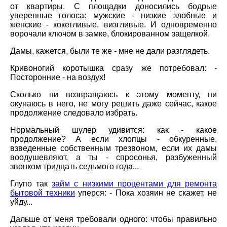
от квартиры. С площадки доносились бодрые
уверенные голоса: мужские - низкие злобные и
женские - кокетливые, визгливые. И одновременно
ворочали ключом в замке, блокированном защелкой.
Дамы, кажется, были те же - мне не дали разглядеть.
Кривоногий коротышка сразу же потребовал: -
Посторонние - на воздух!
Сколько ни возвращаюсь к этому моменту, ни
окунаюсь в него, не могу решить даже сейчас, какое
продолжение следовало избрать.
Нормальный шулер удивится: как - какое
продолжение? А если хлопцы - обкуренные,
взведенные собственным трезвоном, если их дамы
воодушевляют, а ты - спросонья, разбуженный
звонком тридцать седьмого года...
Глупо так
займ с низкими процентами для ремонта
бытовой техники
уперся: - Пока хозяин не скажет, не
уйду...
Дальше от меня требовали одного: чтобы правильно