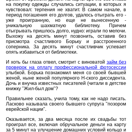
на покупку одежды случались ситуации, в которых я
чувствовал: терпения не хватит. В самом начале, в
период погашения его долгов, удалось отыграть его -
уже проигранную, но еще не вынесенную -
уникальную шахматную библиотеку. Причем
отыгрывать пришлось долго, нудно: играли по мелочи.
Выхожу на десять минут позвонить, оставив без
присмотра счастливого Борьку и расстроенного
соперника. За десять минут счастливчик успевает
опять избавиться от библиотеки.
И хоть бы глаза отвел, смотрит с виноватой
займ без
проверок на оплату профессиональной фотосессии
улыбкой. Борька познакомил меня со своей бывшей
женой, ныне женой популярного Н-ского диссидента.
Дочь и внучка известных писателей (читали в детстве
книжку "Жил-был дом"?
Правильнее сказать, учила тому, как не надо писать.
Ласково называла своего бывшего супруга "позором
еврейской нации".
Оказывается, за два месяца после их свадьбы тот
проиграл все, включая обручальное деньги на карту
за 5 минут на улучшение домашних условий кольцо и