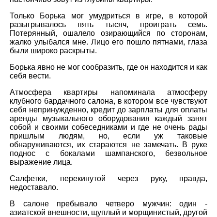
Только Борька мог умудриться в игре, в которой
разыгрывалось пять тысяч, проиграть семь.
Потерянный, ошалело озирающийся по сторонам,
жалко улыбался мне. Лицо его пошло пятнами, глаза
были широко раскрыты.
Борька явно не мог сообразить, где он находится и как
себя вести.
Атмосфера квартиры напоминала атмосферу
клубного бардачного салона, в котором все чувствуют
себя непринужденно, кредит до зарплаты для оплаты
аренды музыкального оборудования каждый занят
собой и своими собеседниками и где не очень рады
пришлым людям, но, если уж таковые
обнаруживаются, их стараются не замечать. В руке
поднос с бокалами шампанского, безвольное
выражение лица.
Салфетки, перекинутой через руку, правда,
недоставало.
В салоне пребывало четверо мужчин: один -
азиатской внешности, щуплый и морщинистый, другой