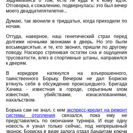
задумываясь о том, есть ли куда и к кому идти.
Отговорка, к сожалению, подвернулась: это был вечер
моего двадцатипятилетня...
Думаю, так звонили в тридцатых, когда приходили по
ночам.
Оттуда, наверное, наш генетический страх перед
долгими ночными звонками в дверь. Но это были
восьмидесятые, и те, кто звонил, пришли по другому
поводу. Наскоро стряхивая остатки сна и ощущения
трусоватости, влез в спортивные штаны, направился
к дверям.
В коридоре наткнулся на взъерошенного,
таинственного Борьку. Вечером не дал Бориске
втянуть себя в обсуждение происшедшего. Бригада
Хачика - известная в городе, серьезным злом
известная, убийствами, изнасилованиями,
нахальством.
Борька сам не знал, с кем
экспресс-кредит на ремонт
системы отопления
связался, пока ему не
представились по окончании турнира. И еще одну
новость я узнал только сейчас, под непрерывный
звонок: Бориска в виде залога отдал бандитам ключи