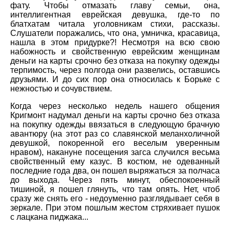
фату. Чтобы отмазать главу семьи, она,
интеллигентная еврейская девушка, где-то по
блатхатам читала уголовникам стихи, рассказы.
Слушатели поражались, что она, умничка, красавица,
нашла в этом придурке?! Несмотря на всю свою
набожность и свойственную еврейским женщинам
деньги на карты срочно без отказа на покупку одежды
терпимость, через полгода они развелись, оставшись
друзьями. И до сих пор она относилась к Борьке с
нежностью и сочувствием.
Когда через несколько недель нашего общения
Кригмонт надумал деньги на карты срочно без отказа
на покупку одежды ввязаться в следующую брачную
авантюру (на этот раз со славянской меланхоличной
девушкой, покоренной его веселым уверенным
нравом), накануне посещения загса случился весьма
свойственный ему казус. В костюм, не одеванный
последние года два, он пошел выряжаться за полчаса
до выхода. Через пять минут, обеспокоенный
тишиной, я пошел глянуть, что там опять. Нет, чтоб
сразу же снять его - недоуменно разглядывает себя в
зеркале. При этом пошлым жестом стряхивает пушок
с лацкана пиджака...