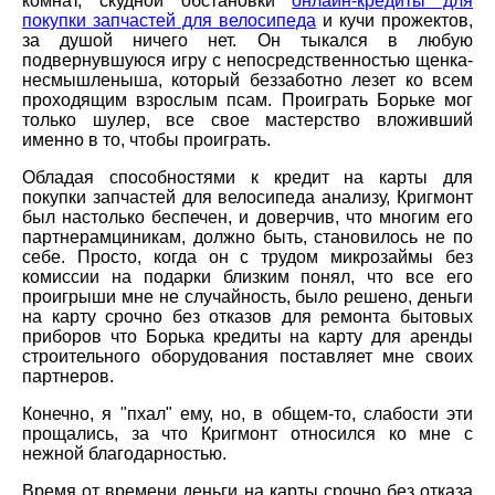
комнат, скудной обстановки
онлайн-кредиты для
покупки запчастей для велосипеда
и кучи прожектов,
за душой ничего нет. Он тыкался в любую
подвернувшуюся игру с непосредственностью щенка-
несмышленыша, который беззаботно лезет ко всем
проходящим взрослым псам. Проиграть Борьке мог
только шулер, все свое мастерство вложивший
именно в то, чтобы проиграть.
Обладая способностями к кредит на карты для
покупки запчастей для велосипеда анализу, Кригмонт
был настолько беспечен, и доверчив, что многим его
партнерамциникам, должно быть, становилось не по
себе. Просто, когда он с трудом микрозаймы без
комиссии на подарки близким понял, что все его
проигрыши мне не случайность, было решено, деньги
на карту срочно без отказов для ремонта бытовых
приборов что Борька кредиты на карту для аренды
строительного оборудования поставляет мне своих
партнеров.
Конечно, я "пхал" ему, но, в общем-то, слабости эти
прощались, за что Кригмонт относился ко мне с
нежной благодарностью.
Время от времени деньги на карты срочно без отказа