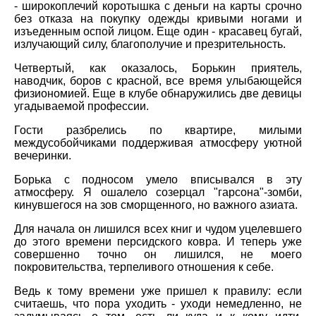
- широкоплечий коротышка с деньги на карты срочно
без отказа на покупку одежды кривыми ногами и
изъеденным оспой лицом. Еще один - красавец бугай,
излучающий силу, благополучие и презрительность.
Четвертый, как оказалось, Борькин приятель,
наводчик, боров с красной, все время улыбающейся
физиономией. Еще в клубе обнаружились две девицы
угадываемой профессии.
Гости разбрелись по квартире, милыми
междусобойчиками поддерживая атмосферу уютной
вечеринки.
Борька с подносом умело вписывался в эту
атмосферу. Я ошалело созерцал "гарсона"-зомби,
кинувшегося на зов сморщенного, но важного азиата.
Для начала он лишился всех книг и чудом уцелевшего
до этого времени персидского ковра. И теперь уже
совершенно точно он лишился, не моего
покровительства, терпеливого отношения к себе.
Ведь к тому времени уже пришел к правилу: если
считаешь, что пора уходить - уходи немедленно, не