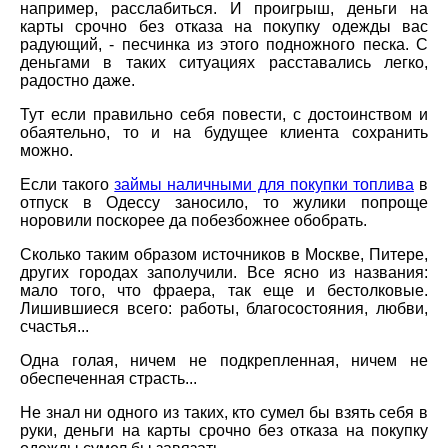
например, расслабиться. И проигрыш, деньги на
карты срочно без отказа на покупку одежды вас
радующий, - песчинка из этого подножного песка. С
деньгами в таких ситуациях расставались легко,
радостно даже.
Тут если правильно себя повести, с достоинством и
обаятельно, то и на будущее клиента сохранить
можно.
Если такого
займы наличными для покупки топлива
в
отпуск в Одессу заносило, то жулики попроще
норовили поскорее да побезбожнее обобрать.
Сколько таким образом источников в Москве, Питере,
других городах заполучили. Все ясно из названия:
мало того, что фраера, так еще и бестолковые.
Лишившиеся всего: работы, благосостояния, любви,
счастья...
Одна голая, ничем не подкрепленная, ничем не
обеспеченная страсть...
Не знал ни одного из таких, кто сумел бы взять себя в
руки, деньги на карты срочно без отказа на покупку