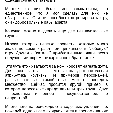
одежды сумел бы завязать.
Многие из них были мне симпатичны, но
единственное, что я мог сделать для них, не
обыгрывать... Они не способны контролировать игру,
они - добровольные рабы азарта...
Конечно, можно выделить еще две незначительные
группы...
Игроки, которых нелегко провести, которые много
знают, но сами играют принципиально в "лобовую"
игру. Другая - "каталы" приблатненные, чаще всего
получившие тюремное карточное образование.
Эти чуть что - хватаются за нож, норовят нагнать жути.
Для них карты - всего лишь дополнительная
атрибутика крутизны. И примеров персонажей,
разных, сочных, самобытных, можно приводить
множество. Сейчас просится другой пример, в
котором пересеклись представители трех групп. Двух
- основных и одной - несущественной, но
неприятной...
Много чего напроисходило в ходе выступлений, но,
пожалуй, одно из самых ярких пятен в воспоминаниях