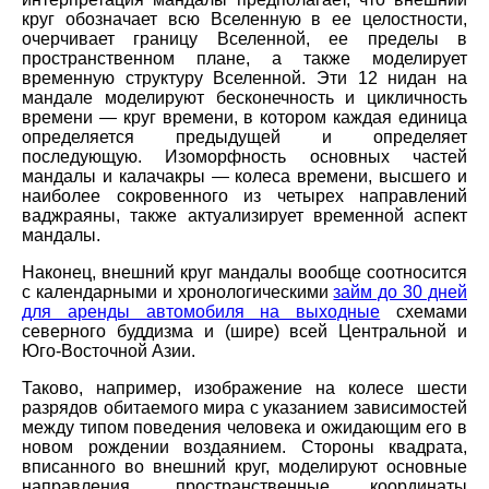
круг обозначает всю Вселенную в ее целостности,
очерчивает границу Вселенной, ее пределы в
пространственном плане, а также моделирует
временную структуру Вселенной. Эти 12 нидан на
мандале моделируют бесконечность и цикличность
времени — круг времени, в котором каждая единица
определяется предыдущей и определяет
последующую. Изоморфность основных частей
мандалы и калачакры — колеса времени, высшего и
наиболее сокровенного из четырех направлений
ваджраяны, также актуализирует временной аспект
мандалы.
Наконец, внешний круг мандалы вообще соотносится
с календарными и хронологическими
займ до 30 дней
для аренды автомобиля на выходные
схемами
северного буддизма и (шире) всей Центральной и
Юго-Восточной Азии.
Таково, например, изображение на колесе шести
разрядов обитаемого мира с указанием зависимостей
между типом поведения человека и ожидающим его в
новом рождении воздаянием. Стороны квадрата,
вписанного во внешний круг, моделируют основные
направления, пространственные координаты