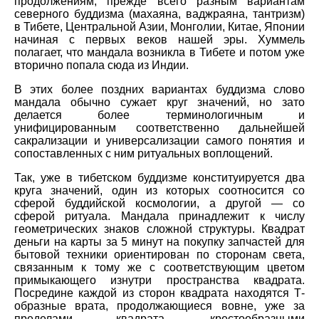
продолжениям, прежде всего разным вариантам
северного буддизма (махаяна, ваджраяна, тантризм)
в Тибете, Центральной Азии, Монголии, Китае, Японии
начиная с первых веков нашей эры. Хуммель
полагает, что мандала возникла в Тибете и потом уже
вторично попала сюда из Индии.
В этих более поздних вариантах буддизма слово
мандала обычно сужает круг значений, но зато
делается более терминологичным и
унифицированным соответственно дальнейшей
сакрализации и универсализации самого понятия и
сопоставленных с ним ритуальных воплощений.
Так, уже в тибетском буддизме конституируется два
круга значений, один из которых соотносится со
сферой буддийской космологии, а другой — со
сферой ритуала. Мандала принадлежит к числу
геометрических знаков сложной структуры. Квадрат
деньги на карты за 5 минут на покупку запчастей для
бытовой техники ориентирован по сторонам света,
связанным к тому же с соответствующим цветом
примыкающего изнутри пространства квадрата.
Посредине каждой из сторон квадрата находятся Т-
образные врата, продолжающиеся вовне, уже за
пределами квадрата, крестообразными