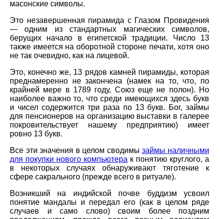
масонские символы.
Это незавершенная пирамида с Глазом Провидения
— одним из стандартных магических символов,
берущих начало в египетской традиции. Число 13
также имеется на оборотной стороне печати, хотя оно
не так очевидно, как на лицевой.
Это, конечно же, 13 рядов камней пирамиды, которая
преднамеренно не закончена (намек на то, что, по
крайней мере в 1789 году, Союз еще не полон). Но
наиболее важно то, что среди имеющихся здесь букв
и чисел содержится три раза по 13 букв. Бог, займы
для пенсионеров на организацию выставки в галерее
покровительствует нашему предприятию) имеет
ровно 13 букв.
Все эти значения в целом сводимы
займы наличными
для покупки нового компьютера
к понятию круглого, а
в некоторых случаях обнаруживают тяготение к
сфере сакрального (прежде всего в ритуале).
Возникший на индийской почве буддизм усвоил
понятие мандалы и передал его (как в целом ряде
случаев и само слово) своим более поздним