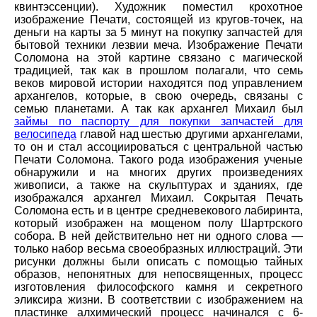
квинтэссенции). Художник поместил крохотное
изображение Печати, состоящей из кругов-точек, на
деньги на карты за 5 минут на покупку запчастей для
бытовой техники лезвии меча. Изображение Печати
Соломона на этой картине связано с магической
традицией, так как в прошлом полагали, что семь
веков мировой истории находятся под управлением
архангелов, которые, в свою очередь, связаны с
семью планетами. А так как архангел Михаил был
займы по паспорту для покупки запчастей для
велосипеда
главой над шестью другими архангелами,
то он и стал ассоциироваться с центральной частью
Печати Соломона. Такого рода изображения ученые
обнаружили и на многих других произведениях
живописи, а также на скульптурах и зданиях, где
изображался архангел Михаил. Сокрытая Печать
Соломона есть и в центре средневекового лабиринта,
который изображен на мощеном полу Шартрского
собора. В ней действительно нет ни одного слова —
только набор весьма своеобразных иллюстраций. Эти
рисунки должны были описать с помощью тайных
образов, непонятных для непосвященных, процесс
изготовления философского камня и секретного
эликсира жизни. В соответствии с изображением на
пластинке алхимический процесс начинался с 6-