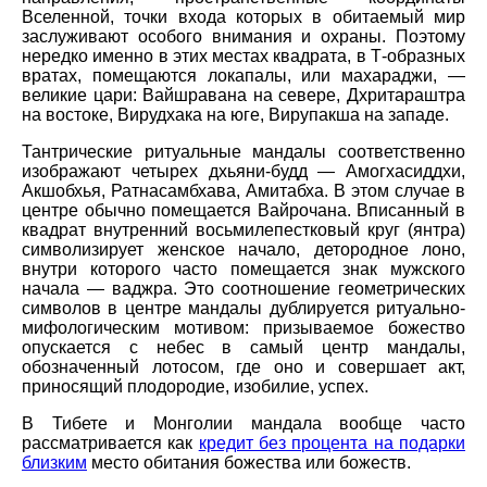
Вселенной, точки входа которых в обитаемый мир
заслуживают особого внимания и охраны. Поэтому
нередко именно в этих местах квадрата, в Т-образных
вратах, помещаются локапалы, или махараджи, —
великие цари: Вайшравана на севере, Дхритараштра
на востоке, Вирудхака на юге, Вирупакша на западе.
Тантрические ритуальные мандалы соответственно
изображают четырех дхьяни-будд — Амогхасиддхи,
Акшобхья, Ратнасамбхава, Амитабха. В этом случае в
центре обычно помещается Вайрочана. Вписанный в
квадрат внутренний восьмилепестковый круг (янтра)
символизирует женское начало, детородное лоно,
внутри которого часто помещается знак мужского
начала — ваджра. Это соотношение геометрических
символов в центре мандалы дублируется ритуально-
мифологическим мотивом: призываемое божество
опускается с небес в самый центр мандалы,
обозначенный лотосом, где оно и совершает акт,
приносящий плодородие, изобилие, успех.
В Тибете и Монголии мандала вообще часто
рассматривается как
кредит без процента на подарки
близким
место обитания божества или божеств.