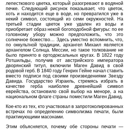
лепесткового цветка, который разогревают в водяной
печке. Следующий рисунок показывает, что цветок,
хоть и находится еще в воде, но превратился уже в
некий символ, состоящий из семи окружностей. На
третьей стадии цветок уже удален из воды и
приобретает образ некой богоподобной фигуры: по ее
головному убору можно предположить, что это
солнечное божество… Здесь уместно вспомнить, что,
по оккультной традиции, архангел Михаил является
архангелом Солнца. Мессии, но такое толкование не
было принято в ортодоксальных кругах. В 1822 году
Ротшильды, получив от австрийского императора
дворянский титул, включили Маген Давид в свой
родовой герб. В 1840 году Генрих Гейне начал ставить
вместо подписи под своими произведениями Звезду
Давида. Государство Израиль, стремясь избрать в
качестве герба наиболее древнейший символ
еврейства, остановило свой выбор на меноре, а на
национальном флаге страны поместили Маген Давид.
Кое-кто из тех, кто участвовал в запротоколированных
встречах по определению символизма печати, были
практикующими масонами.
Этим объясняется, почему обе стороны печати —