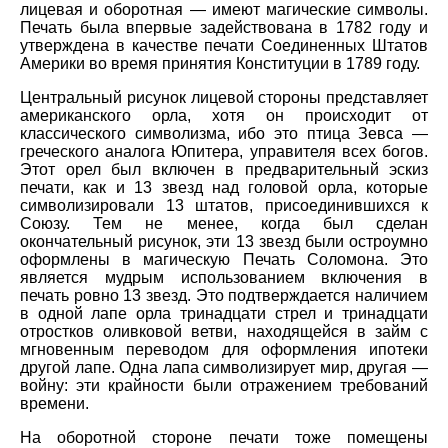
лицевая и оборотная — имеют магические символы.
Печать была впервые задействована в 1782 году и
утверждена в качестве печати Соединенных Штатов
Америки во время принятия Конституции в 1789 году.
Центральный рисунок лицевой стороны представляет
американского орла, хотя он происходит от
классического символизма, ибо это птица Зевса —
греческого аналога Юпитера, управителя всех богов.
Этот орел был включен в предварительный эскиз
печати, как и 13 звезд над головой орла, которые
символизировали 13 штатов, присоединившихся к
Союзу. Тем не менее, когда был сделан
окончательный рисунок, эти 13 звезд были остроумно
оформлены в магическую Печать Соломона. Это
является мудрым использованием включения в
печать ровно 13 звезд. Это подтверждается наличием
в одной лапе орла тринадцати стрел и тринадцати
отростков оливковой ветви, находящейся в займ с
мгновенным переводом для оформления ипотеки
другой лапе. Одна лапа символизирует мир, другая —
войну: эти крайности были отражением требований
времени.
На оборотной стороне печати тоже помещены