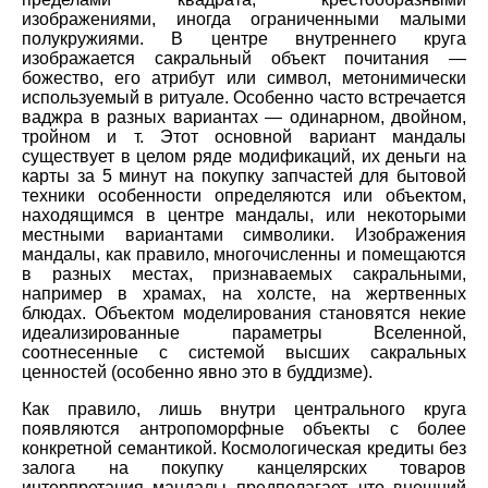
изображениями, иногда ограниченными малыми
полукружиями. В центре внутреннего круга
изображается сакральный объект почитания —
божество, его атрибут или символ, метонимически
используемый в ритуале. Особенно часто встречается
ваджра в разных вариантах — одинарном, двойном,
тройном и т. Этот основной вариант мандалы
существует в целом ряде модификаций, их деньги на
карты за 5 минут на покупку запчастей для бытовой
техники особенности определяются или объектом,
находящимся в центре мандалы, или некоторыми
местными вариантами символики. Изображения
мандалы, как правило, многочисленны и помещаются
в разных местах, признаваемых сакральными,
например в храмах, на холсте, на жертвенных
блюдах. Объектом моделирования становятся некие
идеализированные параметры Вселенной,
соотнесенные с системой высших сакральных
ценностей (особенно явно это в буддизме).
Как правило, лишь внутри центрального круга
появляются антропоморфные объекты с более
конкретной семантикой. Космологическая кредиты без
залога на покупку канцелярских товаров
интерпретация мандалы предполагает, что внешний