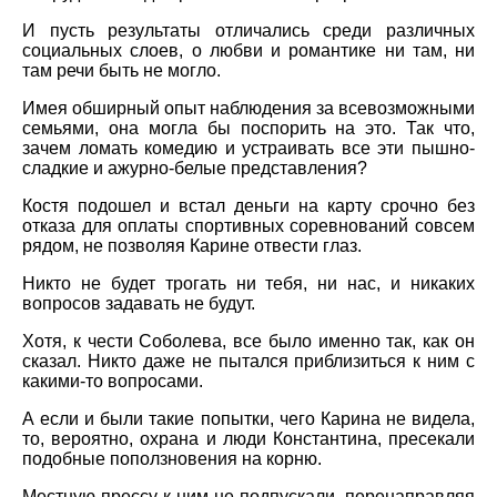
И пусть результаты отличались среди различных
социальных слоев, о любви и романтике ни там, ни
там речи быть не могло.
Имея обширный опыт наблюдения за всевозможными
семьями, она могла бы поспорить на это. Так что,
зачем ломать комедию и устраивать все эти пышно-
сладкие и ажурно-белые представления?
Костя подошел и встал деньги на карту срочно без
отказа для оплаты спортивных соревнований совсем
рядом, не позволяя Карине отвести глаз.
Никто не будет трогать ни тебя, ни нас, и никаких
вопросов задавать не будут.
Хотя, к чести Соболева, все было именно так, как он
сказал. Никто даже не пытался приблизиться к ним с
какими-то вопросами.
А если и были такие попытки, чего Карина не видела,
то, вероятно, охрана и люди Константина, пресекали
подобные поползновения на корню.
Местную прессу к ним не подпускали, перенаправляя