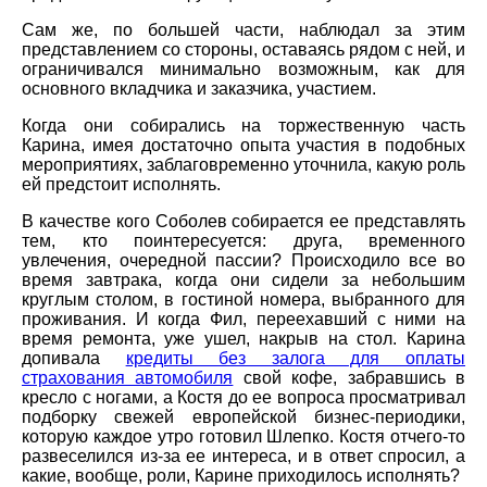
Сам же, по большей части, наблюдал за этим
представлением со стороны, оставаясь рядом с ней, и
ограничивался минимально возможным, как для
основного вкладчика и заказчика, участием.
Когда они собирались на торжественную часть
Карина, имея достаточно опыта участия в подобных
мероприятиях, заблаговременно уточнила, какую роль
ей предстоит исполнять.
В качестве кого Соболев собирается ее представлять
тем, кто поинтересуется: друга, временного
увлечения, очередной пассии? Происходило все во
время завтрака, когда они сидели за небольшим
круглым столом, в гостиной номера, выбранного для
проживания. И когда Фил, переехавший с ними на
время ремонта, уже ушел, накрыв на стол. Карина
допивала
кредиты без залога для оплаты
страхования автомобиля
свой кофе, забравшись в
кресло с ногами, а Костя до ее вопроса просматривал
подборку свежей европейской бизнес-периодики,
которую каждое утро готовил Шлепко. Костя отчего-то
развеселился из-за ее интереса, и в ответ спросил, а
какие, вообще, роли, Карине приходилось исполнять?