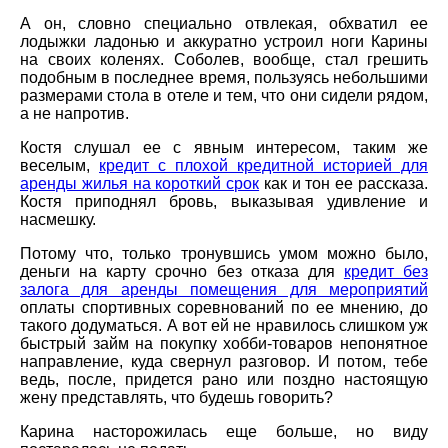
А он, словно специально отвлекая, обхватил ее
лодыжки ладонью и аккуратно устроил ноги Карины
на своих коленях. Соболев, вообще, стал грешить
подобным в последнее время, пользуясь небольшими
размерами стола в отеле и тем, что они сидели рядом,
а не напротив.
Костя слушал ее с явным интересом, таким же
веселым,
кредит с плохой кредитной историей для
аренды жилья на короткий срок
как и тон ее рассказа.
Костя приподнял бровь, выказывая удивление и
насмешку.
Потому что, только тронувшись умом можно было,
деньги на карту срочно без отказа для
кредит без
залога для аренды помещения для мероприятий
оплаты спортивных соревнований по ее мнению, до
такого додуматься. А вот ей не нравилось слишком уж
быстрый займ на покупку хобби-товаров непонятное
направление, куда свернул разговор. И потом, тебе
ведь, после, придется рано или поздно настоящую
жену представлять, что будешь говорить?
Карина насторожилась еще больше, но виду