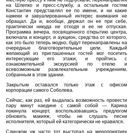
на Шлепко и пресс-службу, а остальным гостям
Константин представлял ее по имени, и ни какие
намеки и завуалированный интерес внимания не
обращал. Да и, вообще, держал он ее при себе,
практически никуда не отходя и ее не отпуская.
Программа вечера, посвященного открытию центра,
включала и концерт, и аукцион, средства от которого,
как это было теперь модно, будут перенаправлены на
очередные благотворительные цели. Каждый
желающий из приглашенных гостей мог посетить
интересующие его этажи, и пройтись с
ознакомительной экскурсией по отелю и
всевозможным развлекательным учреждениям,
собранным в этом здании.
Закрытым оставался только этаж с офисом
корпорации самого Соболева.
Сейчас, как раз, ей выдалась возможность провести
пару минут наедине с самой собой — Карина
покинула концерт, воспользовавшись предлогом
обновить макияж, чтобы не слушать песни
исполнителя, который ей категорически не нравился.
Слишком уж часто тот выступал на мероприятиях