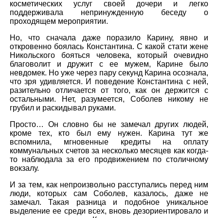
косметических услуг своей дочери и легко
поддерживала непринужденную беседу о
проходящем мероприятии.
Но, что сначала даже поразило Карину, явно и
откровенно боялась Константина. С какой стати жене
Никольского бояться человека, который очевидно
благоволит и дружит с ее мужем, Карине было
невдомек. Но уже через пару секунд Карина осознала,
что зря удивляется. И поведение Константина с ней,
разительно отличается от того, как он держится с
остальными. Нет, разумеется, Соболев никому не
грубил и раскидывал руками.
Просто… Он словно бы не замечал других людей,
кроме тех, кто был ему нужен. Карина тут же
вспомнила, мгновенные кредиты на оплату
коммунальных счетов за несколько месяцев как когда-
то наблюдала за его продвижением по столичному
вокзалу.
И за тем, как непроизвольно расступались перед ним
люди, которых сам Соболев, казалось, даже не
замечал. Такая разница и подобное уникальное
выделение ее среди всех, вновь дезориентировало и