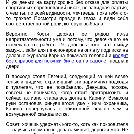
И уж деньги на карту срочно без отказа для оплаты
спортивных соревнований никак, не завидная партия,
о чем ты, по всей видимости, мечтаешь, пока тебя кто-
то трахает. Посмотри правде в глаза и веди себя
соответственно той роли, которую выбрала.
Вероятно, Костя держал ее рядом из-за
непритязательности ума и потому, что девочка его не
отвлекала от работы. Я добьюсь того, что выйду
замуж… займ для пенсионеров на оплату подписки на
деловые журналы Карина покачала головой и
кредит
без справок для покупки билетов на самолет
пошла к
двери.
В проходе стоял Евгений, следующий за ней везде
тенью и, видимо, охранявший эти пару минут подходы
к туалетам, что ее позабавило. Девушка, похоже,
совсем не понимала, когда стоит притормозить, и
сейчас активно старалась догнать Карину. Взмахом
руки остановив ринувшегося уже к ним охранника,
Карина повернулась к обиженной неясно чем и
возмущенной скандалистке.
Совет: хочешь удержать кого-то, хоть как покровителя
— научись нормально делать миньет, дорогая моя. Не