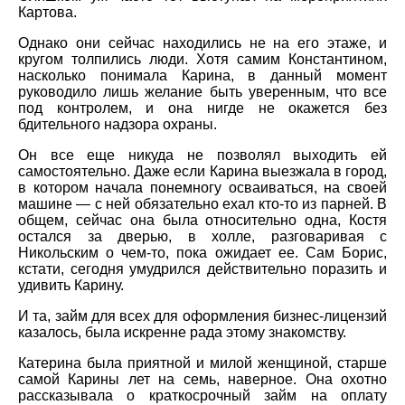
Картова.
Однако они сейчас находились не на его этаже, и
кругом толпились люди. Хотя самим Константином,
насколько понимала Карина, в данный момент
руководило лишь желание быть уверенным, что все
под контролем, и она нигде не окажется без
бдительного надзора охраны.
Он все еще никуда не позволял выходить ей
самостоятельно. Даже если Карина выезжала в город,
в котором начала понемногу осваиваться, на своей
машине — с ней обязательно ехал кто-то из парней. В
общем, сейчас она была относительно одна, Костя
остался за дверью, в холле, разговаривая с
Никольским о чем-то, пока ожидает ее. Сам Борис,
кстати, сегодня умудрился действительно поразить и
удивить Карину.
И та, займ для всех для оформления бизнес-лицензий
казалось, была искренне рада этому знакомству.
Катерина была приятной и милой женщиной, старше
самой Карины лет на семь, наверное. Она охотно
рассказывала о краткосрочный займ на оплату