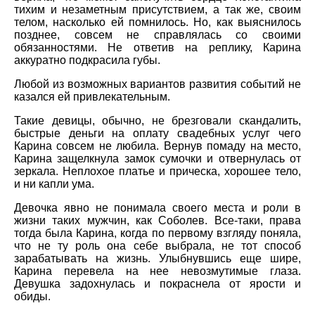
тихим и незаметным присутствием, а так же, своим
телом, насколько ей помнилось. Но, как выяснилось
позднее, совсем не справлялась со своими
обязанностями. Не ответив на реплику, Карина
аккуратно подкрасила губы.
Любой из возможных вариантов развития событий не
казался ей привлекательным.
Такие девицы, обычно, не брезговали скандалить,
быстрые деньги на оплату свадебных услуг чего
Карина совсем не любила. Вернув помаду на место,
Карина защелкнула замок сумочки и отвернулась от
зеркала. Неплохое платье и прическа, хорошее тело,
и ни капли ума.
Девочка явно не понимала своего места и роли в
жизни таких мужчин, как Соболев. Все-таки, права
тогда была Карина, когда по первому взгляду поняла,
что не ту роль она себе выбрала, не тот способ
зарабатывать на жизнь. Улыбнувшись еще шире,
Карина перевела на нее невозмутимые глаза.
Девушка задохнулась и покраснела от ярости и
обиды.