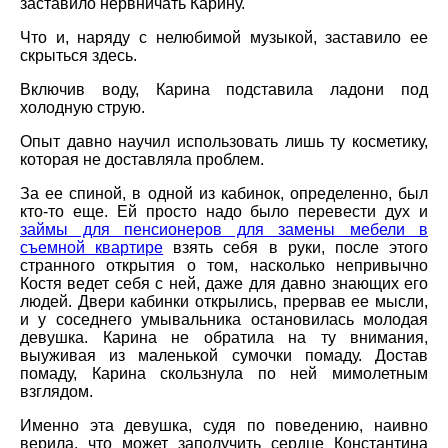
заставило нервничать Карину.
Что и, наряду с нелюбимой музыкой, заставило ее
скрыться здесь.
Включив воду, Карина подставила ладони под
холодную струю.
Опыт давно научил использовать лишь ту косметику,
которая не доставляла проблем.
За ее спиной, в одной из кабинок, определенно, был
кто-то еще. Ей просто надо было перевести дух и
займы для пенсионеров для замены мебели в
съемной квартире
взять себя в руки, после этого
странного открытия о том, насколько непривычно
Костя ведет себя с ней, даже для давно знающих его
людей. Двери кабинки открылись, прервав ее мысли,
и у соседнего умывальника остановилась молодая
девушка. Карина не обратила на ту внимания,
выуживая из маленькой сумочки помаду. Достав
помаду, Карина скользнула по ней мимолетным
взглядом.
Именно эта девушка, судя по поведению, наивно
верила, что может заполучить сердце Константина