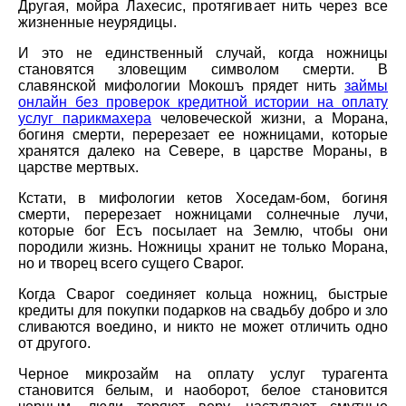
Другая, мойра Лахесис, протягивает нить через все
жизненные неурядицы.
И это не единственный случай, когда ножницы
становятся зловещим символом смерти. В
славянской мифологии Мокошъ прядет нить
займы
онлайн без проверок кредитной истории на оплату
услуг парикмахера
человеческой жизни, а Морана,
богиня смерти, перерезает ее ножницами, которые
хранятся далеко на Севере, в царстве Мораны, в
царстве мертвых.
Кстати, в мифологии кетов Хоседам-бом, богиня
смерти, перерезает ножницами солнечные лучи,
которые бог Есъ посылает на Землю, чтобы они
породили жизнь. Ножницы хранит не только Морана,
но и творец всего сущего Сварог.
Когда Сварог соединяет кольца ножниц, быстрые
кредиты для покупки подарков на свадьбу добро и зло
сливаются воедино, и никто не может отличить одно
от другого.
Черное микрозайм на оплату услуг турагента
становится белым, и наоборот, белое становится