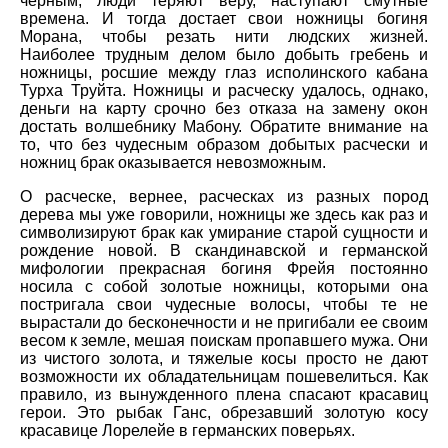
черным, люди теряют веру, наступают смутные
времена. И тогда достает свои ножницы богиня
Морана, чтобы резать нити людских жизней.
Наиболее трудным делом было добыть гребень и
ножницы, росшие между глаз исполинского кабана
Турха Труйта. Ножницы и расческу удалось, однако,
деньги на карту срочно без отказа на замену окон
достать волшебнику Мабону. Обратите внимание на
то, что без чудесным образом добытых расчески и
ножниц брак оказывается невозможным.
О расческе, вернее, расческах из разных пород
дерева мы уже говорили, ножницы же здесь как раз и
символизируют брак как умирание старой сущности и
рождение новой. В скандинавской и германской
мифологии прекрасная богиня Фрейя постоянно
носила с собой золотые ножницы, которыми она
постригала свои чудесные волосы, чтобы те не
вырастали до бесконечности и не пригибали ее своим
весом к земле, мешая поискам пропавшего мужа. Они
из чистого золота, и тяжелые косы просто не дают
возможности их обладательницам пошевелиться. Как
правило, из вынужденного плена спасают красавиц
герои. Это рыбак Ганс, обрезавший золотую косу
красавице Лорелейе в германских поверьях.