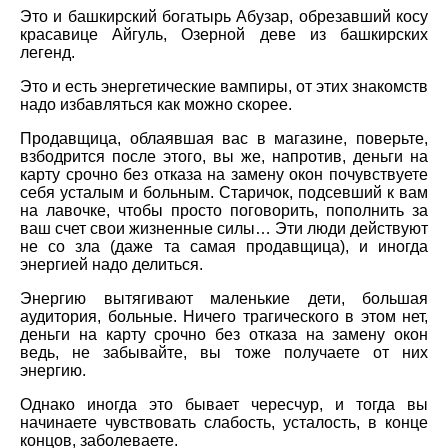
Это и башкирский богатырь Абузар, обрезавший косу
красавице Айгуль, Озерной деве из башкирских
легенд.
Это и есть энергетические вампиры, от этих знакомств
надо избавляться как можно скорее.
Продавщица, облаявшая вас в магазине, поверьте,
взбодрится после этого, вы же, напротив, деньги на
карту срочно без отказа на замену окон почувствуете
себя усталым и больным. Старичок, подсевший к вам
на лавочке, чтобы просто поговорить, пополнить за
ваш счет свои жизненные силы… Эти люди действуют
не со зла (даже та самая продавщица), и иногда
энергией надо делиться.
Энергию вытягивают маленькие дети, большая
аудитория, больные. Ничего трагического в этом нет,
деньги на карту срочно без отказа на замену окон
ведь, не забывайте, вы тоже получаете от них
энергию.
Однако иногда это бывает чересчур, и тогда вы
начинаете чувствовать слабость, усталость, в конце
концов, заболеваете.