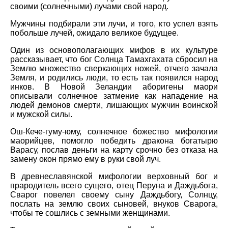
своими (солнечными) лучами свой народ.
Мужчины подбирали эти лучи, и того, кто успел взять
побольше лучей, ожидало великое будущее.
Один из основополагающих мифов в их культуре
рассказывает, что бог Солнца Тамахгахата сбросил на
Землю множество сверкающих ножей, отчего зачала
Земля, и родились люди, то есть так появился народ
инков. В Новой Зеландии аборигены маори
описывали солнечное затмение как нападение на
людей демонов смерти, лишающих мужчин воинской
и мужской силы.
Ош-Кече-гуму-юму, солнечное божество мифологии
маорийцев, помогло победить дракона богатырю
Варасу, послав деньги на карту срочно без отказа на
замену окон прямо ему в руки свой луч.
В древнеславянской мифологии верховный бог и
прародитель всего сущего, отец Перуна и Даждьбога,
Сварог повелел своему сыну Даждьбогу, Солнцу,
послать на землю своих сыновей, внуков Сварога,
чтобы те сошлись с земными женщинами.