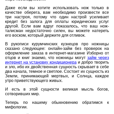
Даже если вы хотите использовать нож только в
качестве оберега, вам необходимо произвести все
три настроя, потому что один настрой усиливает
кредит без залога для оплаты юридических услуг
другой. Если вам вдруг показалось, что ваш нож-
талисман недостаточно силен, вы можете натереть
его воском, который держите для отливок.
В рукописи курумчинских кузнецов про ножницы
сказано следующее: онлайн-займ без проверок на
оформление заказа в интернет-магазине Изборно от
отцов и книг знаемо, что ножницы могут
займ через
интернет на установку кондиционера
и добро творить
и зло, ибо их двойственная сущность скрывает в себе
два начала, темное и светлое. Состоит их сущность из
Земли, принимающей мертвых, и Солнца, каждое
утро приветствующего живых.
И есть в этой сущности великая мысль богов,
сотворивших мир.
Теперь по нашему обыкновению обратимся к
мифологии.