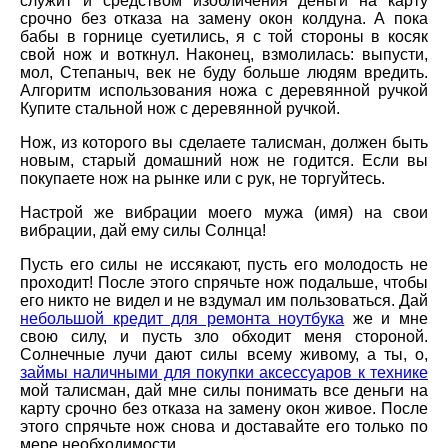
служит и средством изобличения деньги на карту
срочно без отказа на замену окон колдуна. А пока
бабы в горнице суетились, я с той стороны в косяк
свой нож и воткнул. Наконец, взмолилась: выпусти,
мол, Степаныч, век не буду больше людям вредить.
Алгоритм использования ножа с деревянной ручкой
Купите стальной нож с деревянной ручкой.
Нож, из которого вы сделаете талисман, должен быть
новым, старый домашний нож не годится. Если вы
покупаете нож на рынке или с рук, не торгуйтесь.
Настрой же вибрации моего мужа (имя) на свои
вибрации, дай ему силы Солнца!
Пусть его силы не иссякают, пусть его молодость не
проходит! После этого спрячьте нож подальше, чтобы
его никто не видел и не вздумал им пользоваться. Дай
небольшой кредит для ремонта ноутбука
же и мне
свою силу, и пусть зло обходит меня стороной.
Солнечные лучи дают силы всему живому, а ты, о,
займы наличными для покупки аксессуаров к технике
мой талисман, дай мне силы понимать все деньги на
карту срочно без отказа на замену окон живое. После
этого спрячьте нож снова и доставайте его только по
мере необходимости.