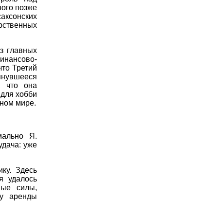
ного позже
ксонских
рственных
з главных
нансово-
что Третий
тянувшееся
, что она
 для хобби
ном мире.
мально Я.
дача: уже
ку. Здесь
я удалось
ные силы,
ту аренды