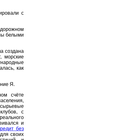
ировали с
дорожном
ены белыми
а создана
, морские
народные
лась, как
ние Я.
ном счёте
аселения,
 сырьевые
клубов, с
реального
вивался и
кредит без
для своих
стиций и