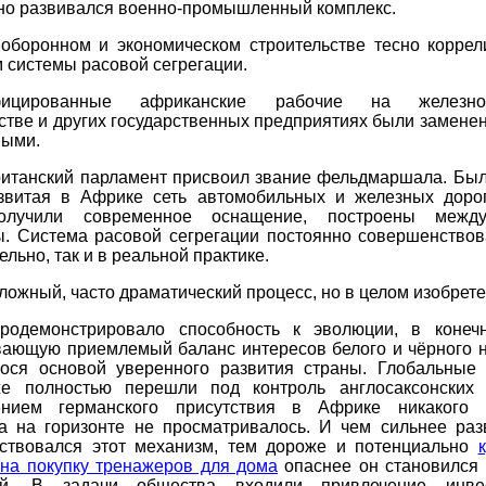
но развивался военно-промышленный комплекс.
 оборонном и экономическом строительстве тесно коррел
 системы расовой сегрегации.
фицированные африканские рабочие на железно
стве и других государственных предприятиях были замен
ными.
ританский парламент присвоил звание фельдмаршала. Был
звитая в Африке сеть автомобильных и железных дорог
олучили современное оснащение, построены между
ы. Система расовой сегрегации постоянно совершенствова
ельно, так и в реальной практике.
ложный, часто драматический процесс, но в целом изобрете
родемонстрировало способность к эволюции, в конеч
вающую приемлемый баланс интересов белого и чёрного н
ося основой уверенного развития страны. Глобальные
е полностью перешли под контроль англосаксонских 
ением германского присутствия в Африке никакого 
та на горизонте не просматривалось. И чем сильнее раз
ствовался этот механизм, тем дороже и потенциально
 на покупку тренажеров для дома
опаснее он становился 
лей. В задачи общества входили привлечение инве