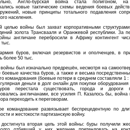
тельно, Англо-бурская война стала полигоном, на
вались новые тактические схемы ведения боевых действ
ружений, новые принципы тотального подавления сопр
ого населения.
й целью войны был захват корпоративными структурами
дений золота Трансвааля и Оранжевой республики. За п
ойны англичане перебросили в Африку контингент чис
 тыс.
армия буров, включая резервистов и ополченцев, в пр
ь более 50 тыс.
т войны был изначально предрешён, несмотря на самоотве
 боевые качества буров, а также и весьма посредственн
го командования (боевые потери в среднем составляли 1 : 
егулярная деньги в долг онлайн для покупки оборудования
уров перестала существовать, города и дороги п
овались англичанами, все усилия П. Казалось бы, война
пора переходить к переговорам.
ое командование развязывает беспрецедентную по длит
ости и жестокости партизанскую войну.
 достигнута вторая цель этой войны: буры получили же
долго отбивший у них желание претендовать на кон