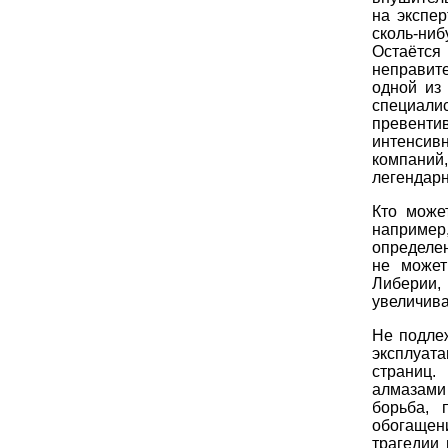
на экспер
сколь-ни
Остаётс
неправит
одной из
специали
превенти
интенсивн
компаний
легендарн
Кто може
например
определе
не может
Либерии,
увеличива
Не подле
эксплуата
страниц
алмазами
борьба, 
обогащени
трагедии 