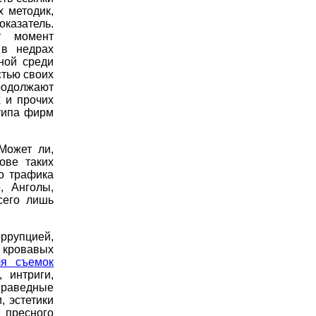
х методик,
казатель.
т момент
 в недрах
ной среди
тью своих
родолжают
х и прочих
типа фирм
Может ли,
ове таких
о трафика
, Анголы,
сего лишь
ррупцией,
о кровавых
ля съемок
 интриги,
праведные
, эстетики
е пресного