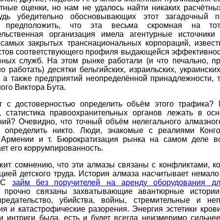
тные оценки, но нам не удалось найти никаких расчётны
будь убедительно обосновывающих этот загадочный по
я предположить, что эта весьма скромная на то
ельственная организация имела агентурные источники
 самых закрытых транснациональных корпораций, извест
стов соответствующего профиля выдающейся эффективнос
вных служб. На этом рынке работали (и что печально, п
о работать) десятки бельгийских, израильских, украински
, а также предприятий неопределённой принадлежности, 
ого Виктора Бута.
т с достоверностью определить объём этого трафика? 
, статистика правоохранительных органов лежать в осн
ний? Очевидно, что точный объём нелегального алмазног
 определить никто. Люди, знакомые с реалиями Конго
 Армении и т. Бюрократизация рынка на самом деле в
ет его коррумпированность.
жит сомнению, что эти алмазы связаны с конфликтами, ко
цией детского труда. История алмаза насчитывает немал
. С
займ без поручителей на аренду оборудования д
 прочно связаны захватывающие авантюрные истории,
предательство, убийства, войны, стремительные и не
я и катастрофические разорения. Энергия эстетики крови
и интриги была, есть и будет всегда неизмеримо сильне