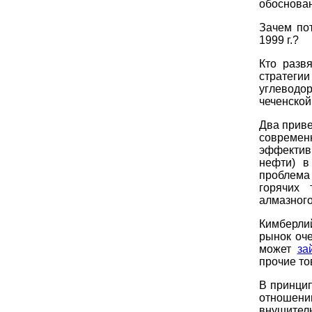
обоснован
Зачем по
1999 г.?
Кто разв
стратеги
углеводор
чеченской
Два прив
современ
эффектив
нефти) в
проблема 
горячих 
алмазного
Кимберли
рынок оче
может
за
прочие то
В принцип
отношени
внушитель