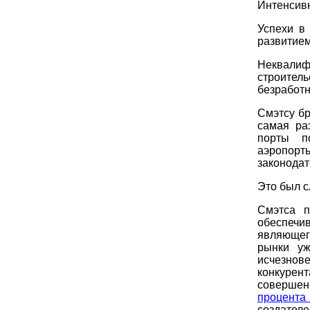
Интенсив
Успехи в
развитием
Неквали
строитель
безработ
Смэтсу б
самая ра
порты п
аэропорт
законодат
Это был с
Смэтса п
обеспечи
являющег
рынки уж
исчезнов
конкурен
совершен
процента
создате