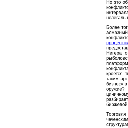
Но это об
конфликт
интервал
нелегальн
Более тог
алмазны
конфликт
процент
предоста
Нигера о
рыболовс
платформа
конфликт
кроется 
таким ар
бизнесу в
оружие? 
циничном
разбирает
биржевой 
Торговля
чеченски
структура