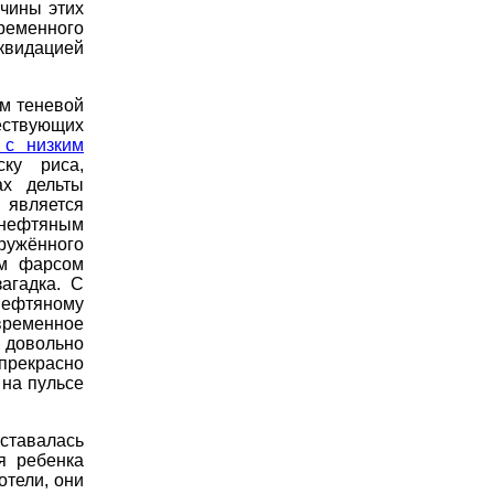
ичины этих
ременного
квидацией
им теневой
ствующих
 с низким
ку риса,
ах дельты
 является
 нефтяным
оружённого
им фарсом
агадка. С
нефтяному
овременное
 довольно
прекрасно
 на пульсе
ставалась
я ребенка
отели, они