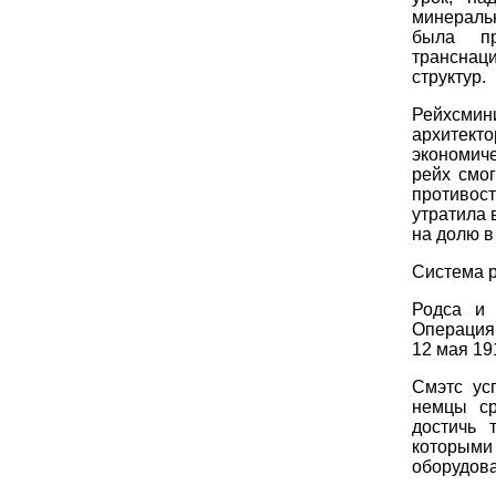
минеральн
была пр
транснац
структур.
Рейхсмин
архитек
экономиче
рейх смог
противос
утратила 
на долю в
Система р
Родса и 
Операция
12 мая 19
Смэтс ус
немцы ср
достичь 
которыми
оборудова