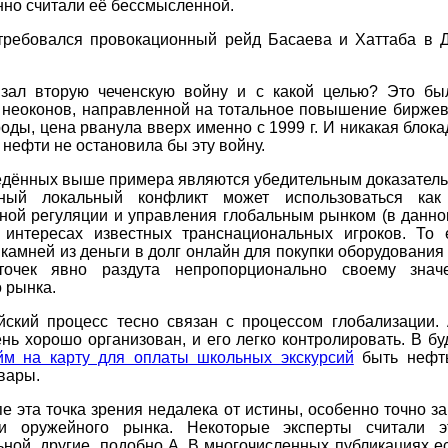
но считали её бессмысленной.
требовался провокационный рейд Басаева и Хаттаба в Д
язал вторую чеченскую войну и с какой целью? Это бы
и неоконов, направленной на тотальное повышение биржев
оды, цена рванула вверх именно с 1999 г. И никакая блок
 нефти не остановила бы эту войну.
едённых выше примера являются убедительным доказательс
ный локальный конфликт может использоваться как
ной регуляции и управления глобальным рынком (в данном
 интересах известных транснациональных игроков. То 
камней из деньги в долг онлайн для покупки оборудования
точек явно раздута непропорционально своему зна
 рынка.
йский процесс тесно связан с процессом глобализации.
нь хорошо организован, и его легко контролировать. В б
йм на карту для оплаты школьных экскурсий
быть нефть
вары.
е эта точка зрения недалека от истины, особенно точно з
и оружейного рынка. Некоторые эксперты считали 
ной, другие, подобно А. В многочисленных публикациях е