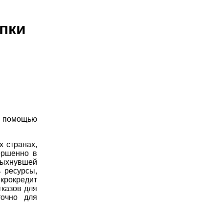
упки
с помощью
х странах,
ершенно в
спыхнувшей
 ресурсы,
крокредит
тказов для
точно для