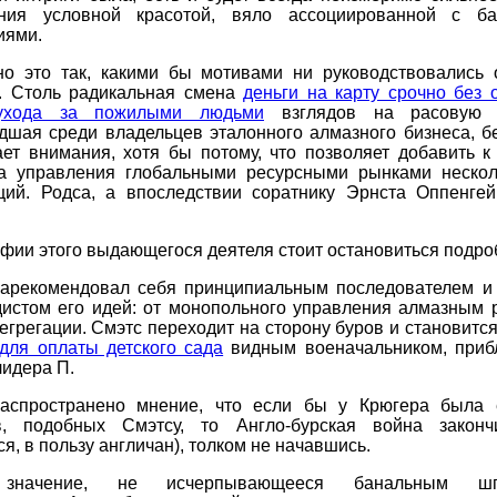
ния условной красотой, вяло ассоциированной с б
иями.
но это так, какими бы мотивами ни руководствовались 
и. Столь радикальная смена
деньги на карту срочно без 
ухода за пожилыми людьми
взглядов на расовую п
дшая среди владельцев эталонного алмазного бизнеса, бе
ает внимания, хотя бы потому, что позволяет добавить к
а управления глобальными ресурсными рынками нескол
ций. Родса, а впоследствии соратнику Эрнста Оппенге
фии этого выдающегося деятеля стоит остановиться подро
зарекомендовал себя принципиальным последователем и
дистом его идей: от монопольного управления алмазным 
егрегации. Смэтс переходит на сторону буров и становитс
для оплаты детского сада
видным военачальником, при
лидера П.
аспространено мнение, что если бы у Крюгера была
в, подобных Смэтсу, то Англо-бурская война закон
ся, в пользу англичан), толком не начавшись.
значение, не исчерпывающееся банальным шп