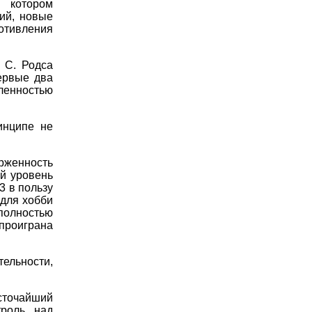
 котором
ий, новые
отивления
 С. Родса
ервые два
ленностью
инципе не
рженность
ый уровень
3 в пользу
 для хобби
олностью
 проиграна
ельности,
сточайший
троль над