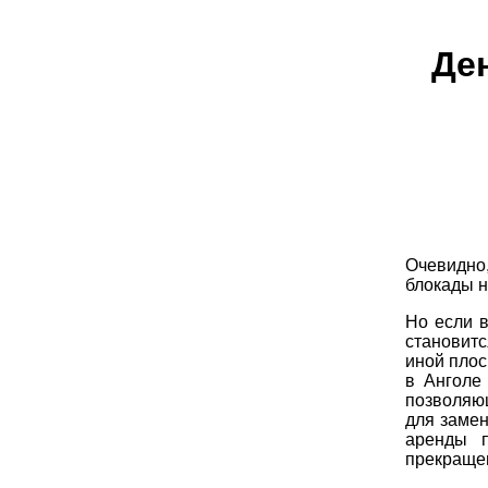
Ден
Очевидно
блокады 
Но если в
становит
иной плос
в Анголе
позволяю
для замен
аренды п
прекращен