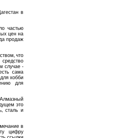
агестан в
ло частью
ых цен на
ада продаж
твом, что
 средство
 случае -
есть сама
 для хобби
чению для
 Алмазный
удущем это
, сталь и
амечание в
эту цифру
сть ссылки