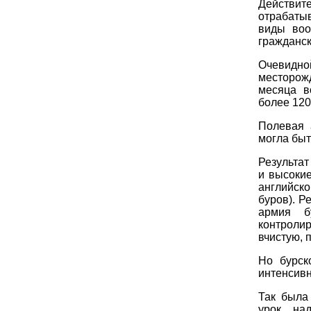
Действи
отрабаты
виды воо
гражданск
Очевидно
месторож
месяца в
более 120
Полевая 
могла быт
Результа
и высокие
английско
буров). Р
армия б
контролир
вчистую, 
Но бурск
интенсивн
Так была
урок, на