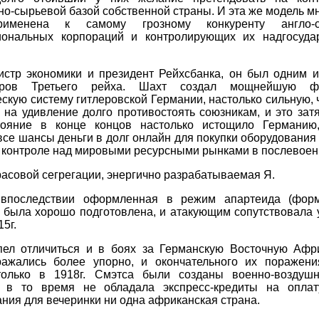
о-сырьевой базой собственной страны. И эта же модель м
именена к самому грозному конкуренту англо-са
иональных корпораций и контролирующих их надгосуда
истр экономики и президент Рейхсбанка, он был одним и
торов Третьего рейха. Шахт создал мощнейшую фи
скую систему гитлеровской Германии, настолько сильную, 
 на удивление долго противостоять союзникам, и это за
тояние в конце концов настолько истощило Германию
все шансы деньги в долг онлайн для покупки оборудования
 контроле над мировыми ресурсными рынками в послевоен
асовой сегрегации, энергично разрабатываемая Я.
впоследствии оформленная в режим апартеида (фор
 была хорошо подготовлена, и атакующим сопутствовала у
15г.
пел отличиться и в боях за Германскую Восточную Афри
ажались более упорно, и окончательного их поражени
только в 1918г. Смэтса были созданы военно-воздуш
 в то время не обладала экспресс-кредиты на опла
ния для вечеринки ни одна африканская страна.