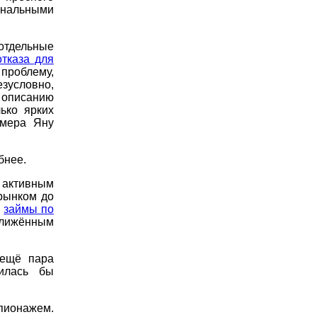
анальными
отдельные
отказа для
роблему,
зусловно,
 описанию
ько ярких
ймера Яну
бнее.
 активным
рынком до
я
займы по
ближённым
 ещё пара
чилась бы
ионажем.