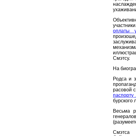
наслажде
ухаживан
Объектив
участник
оплаты 
произоше
заслужив
механизм
иллюстра
Смэтсу.
На биогра
Родса и 
пропаган
расовой с
паспорту 
бурского 
Весьма р
генерало
(разумеет
Смэтса 