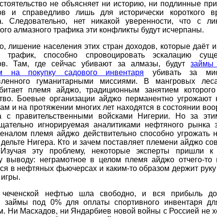
стоятельство не объясняет ни историю, ни подлинные пр
ов и справедливо лишь для исторически короткого в
а. Следовательно, нет никакой уверенности, что с ли
ого алмазного трафика эти конфликты будут исчерпаны.
о, лишение населения этих стран доходов, которые даёт 
й трафик, способно спровоцировать эскалацию суще
ов. Там, где сейчас убивают за алмазы, будут
займы
ом на покупку садового инвентаря
убивать за мис
вленного гуманитарными миссиями. В мангровых лес
битает племя айджо, традиционным занятием которого
тво. Боевые организации айджо перманентно угрожают
м и на протяжении многих лет находятся в состоянии во
а с правительственными войсками Нигерии. Но за эт
тщательно игнорируемая аналитиками нефтяного рынка з
сеналом племя айджо действительно способно угрожать 
 дельте Нигера. Кто и зачем поставляет племени айджо с
Изучая эту проблему, некоторые эксперты пришли к
у выводу: неграмотное в целом племя айджо отчего-то 
ся в нефтяных фьючерсах и каким-то образом держит руку
игры.
 чеченской нефтью шла свободно, и вся прибыль до
м займы под 0% для оплаты спортивного инвентаря дл
м. Ни Масхадов, ни Яндарбиев новой войны с Россией не х