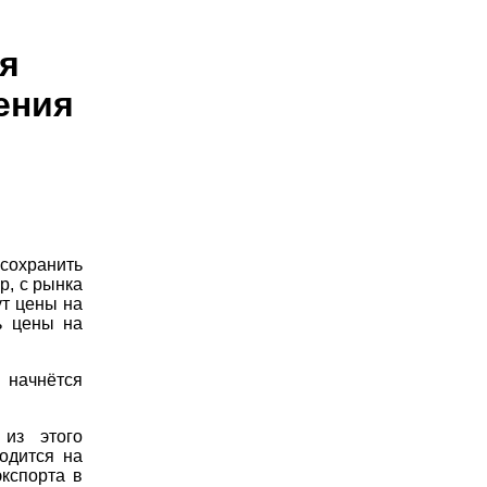
ля
ения
охранить
р, с рынка
ут цены на
ь цены на
 начнётся
 из этого
одится на
экспорта в