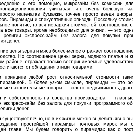
ределено с его помощью, микрозайм без комиссии дл
кондиционирования учитывая, что очень большую ча
 просто напечатав бумажки, точнее просто введя цифры
ров. Пирамиды и спекулятивные эпизоды Поскольку стоимо
ьное понятие, то вся иерархия стоимостей, соотношение 
на все товары, кроме необходимых для жизни, — это одн
 религии экспресс-займ без залога для покупки про
ия денег.
ие цены зерна и мяса более-менее отражает соотношение
водство. Но соотношение цены зерна, модного платья и к
м районе, отражает только воспринимаемые удовольствие
остигаются от обладания этими товарами.
в принципе любой рост относительной стоимости таки
 пирамидой. В более узком смысле, пирамиды — это ро
ные накопительные товары — золото, недвижимость, драг
 и собственность на средства производства — главны
я экспресс-займ без залога для покупки программного об
религии денег.
 существуют вечно, но в их жизни можно выделить явно в
Создание простейшей пирамиды почтовых марок мы о
ей главе. Мы будем говорить о пирамидах как о пос