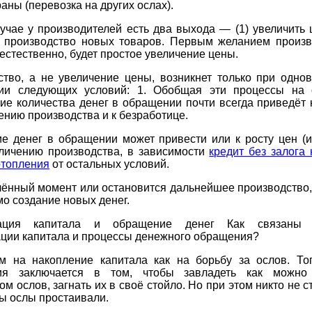
раны (перевозка на других ослах).
учае у производителей есть два выхода — (1) увеличить 
ь производство новых товаров. Первым желанием произв
 естественно, будет простое увеличение цены.
ство, а не увеличение цены, возникнет только при одно
ии следующих условий: 1. Обобщая эти процессы на 
ие количества денег в обращении почти всегда приведёт 
дению производства и к безработице.
ие денег в обращении может привести или к росту цен (и
еличению производства, в зависимости
кредит без залога
отопления
от остальных условий.
ённый момент или остановится дальнейшее производство,
о создание новых денег.
рация капитала и обращение денег Как связаны 
ации капитала и процессы денежного обращения?
м на накопление капитала как на борьбу за ослов. То
ния заключается в том, чтобы завладеть как можно
ом ослов, загнать их в своё стойло. Но при этом никто не с
бы ослы простаивали.