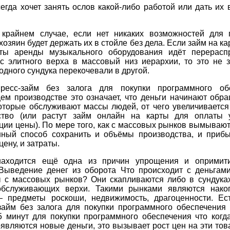
егда хочет занять ослов какой-либо работой или дать их 
 крайнем случае, если нет никаких возможностей для 
хозяин будет держать их в стойле без дела. Если займ на ка
ты аренды музыкального оборудования идёт перерасп
с элитного верха в массовый низ иерархии, то это не з
 одного сундука перекочевали в другой.
ресс-займ без залога для покупки программного об
ем производстве это означает, что деньги начинают обра
которые обслуживают массы людей, от чего увеличивается
ство (или растут займ онлайн на карты для оплаты 
ии цены). По мере того, как с массовых рынков вымывают
нный способ сохранить и объёмы производства, и приб
цену, и затраты.
аходится ещё одна из причин упрощения и опримит
 Выведение денег из оборота Что происходит с деньгами
 с массовых рынков? Они скапливаются либо в сундуках
обслуживающих верхи. Такими рынками являются нако
 предметы роскоши, недвижимость, драгоценности. Ест
-займ без залога для покупки программного обеспечения 
5 минут для покупки программного обеспечения что когд
являются новые деньги, это вызывает рост цен на эти то