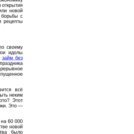
я открытия
или новой
 борьбы с
и рецепты
по своему
вои идолы
й
займ без
праздника
епрерывное
ыпущенное
вится всё
быть неким
ото? Этот
ки. Это —
 на 60 000
стве новой
ства было