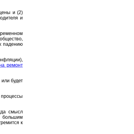
цены и (2)
одителя и
временном
общество,
к падению
нфляции),
 на ремонт
 или будет
процессы
гда смысл
 большим
тремится к