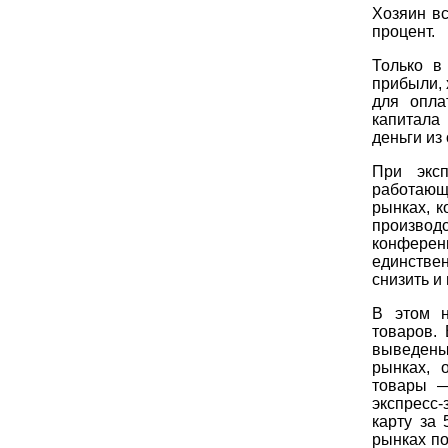
Хозяин вс
процент.
Только в
прибыли, 
для опла
капитала 
деньги из
При эксп
работающ
рынках, 
производ
конференц
единстве
снизить и 
В этом н
товаров.
выведены
рынках, 
товары —
экспресс
карту за 
рынках по