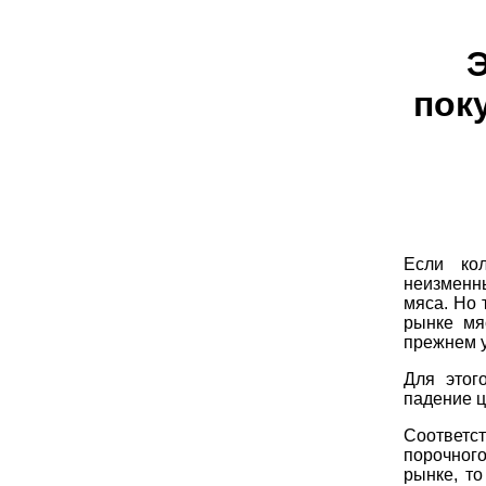
Э
пок
Если ко
неизменны
мяса. Но 
рынке мя
прежнем 
Для этог
падение ц
Соответс
порочног
рынке, то