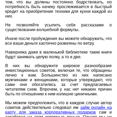
том, что вы должны постоянно бодрствовать, но
потребность быть начеку прослеживается в быстрый
кредит на приобретение техники для кухни каждой из
них.
Не позволяйте усыпить себя рассказами о
существовании волшебной формулы.
Иначе после пробуждения вы можете обнаружить, что
все ваши деньги хаотично развеяны по ветру.
Наверняка даже в маленькой библиотеке такие книги
будут занимать целую полку, а то и две.
В них вы обнаружите широкое разнообразие
инвестиционных советов, включая те, что обращены
лично к вам. Большинство из них написано
мужчинами и женщинами, которые утверждают, что
сами они обогатились за счет предлагаемых
читателям схем. Впрочем, у нас нет никаких причин
быть по отношению к ним излишне циничными.
Мы можем предположить, что в каждом случае автор
советов действительно следовал им
займ онлайн на
карту для заказа корпоративных подарков
сам и
заработал на этом огромные деньги. Однако мы не