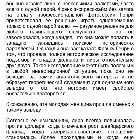
обычно играют лишь с несколькими валютами, часто
всего с одной парой. Фрэнк экспресс-займ без залога
на оплату профессиональной фотосессии Генри
приветствовал ее решение играть одновременно
только с одной парой валют — разумное решение для
любого начинающего спекулянта, — но он
заволновался, когда увидел, что она может попасть в
западню, занявшись поиском исторических
параллелей. Однажды она рассказала Фрэнку Генри о
том, что провела полное историческое исследование
подъемов и спадов доллара и лиры относительно
друг друга. Такое исследование может быть полезным
в любой инвестиционной ситуации, пока оно не
выходит за рамки аналитического интереса и не
образует теоретический фундамент для однозначного
вывода о том, что история имеет свойство
обязательно повторяться.
К сожалению, эта молодая женщина пришла именно к
такому выводу.
Согласно ее изысканиям, лира всегда повышалась
против доллара, когда отмечался рост швейцарского
франка, когда американо-советские отношения
становились более прохладными и когда еще