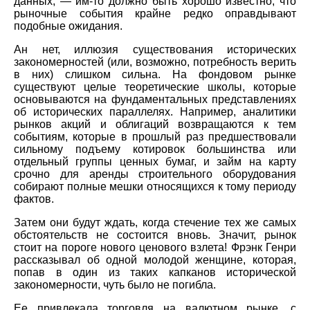
данных, — им-то должно быть хорошо известно, что
рыночные события крайне редко оправдывают
подобные ожидания.
Ан нет, иллюзия существования исторических
закономерностей (или, возможно, потребность верить
в них) слишком сильна. На фондовом рынке
существуют целые теоретические школы, которые
основываются на фундаментальных представлениях
об исторических параллелях. Например, аналитики
рынков акций и облигаций возвращаются к тем
событиям, которые в прошлый раз предшествовали
сильному подъему котировок большинства или
отдельный группы ценных бумаг, и займ на карту
срочно для аренды строительного оборудования
собирают полные мешки относящихся к тому периоду
фактов.
Затем они будут ждать, когда стечение тех же самых
обстоятельств не состоится вновь. Значит, рынок
стоит на пороге нового ценового взлета! Фрэнк Генри
рассказывал об одной молодой женщине, которая,
попав в один из таких капканов исторической
закономерности, чуть было не погибла.
Ее привлекала торговля на валютном рынке, с