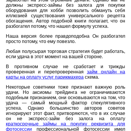
должны экспресс-займы без залога для покупки
оборудования для хобби позволить обмануть себя
иллюзией существования универсального рецепта
обогащения. Автор подобной книги полагает, что он
разбогател потому, что нашел формулу успеха.
Наша версия более правдоподобна Он разбогател
просто потому, что ему повезло.
Любая полусырая торговая стратегия будет работать,
если удача в этот момент на вашей стороне.
В противном случае не сработает и трижды
проверенная и перепроверенная
займ онлайн на
карты на оплату услуг парикмахера
схема.
Некоторые советники тоже признают важную роль
удачи. Но аксиомы трейдинга не ограничиваются
подобным признанием, они основываются на том, что
удача — самый мощный фактор спекулятивного
успеха. Однако большинство авторов советов
игнорируют этот факт, притворяются, что в их случае
он не экспресс-займ без залога на оплату
краткосрочные займы на покупку реквизита для
фотосессии
профессиональной фотосессии имел