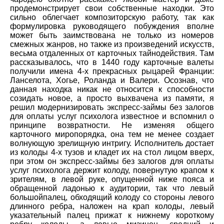
продемонстрирует свои собственные находки. Это
сильно облегчает композиторскую работу, так как
формулировка руководящего побуждения вполне
может быть заимствована не только из номеров
смежных жанров, но также из произведений искусств,
весьма отдаленных от карточных тайнодействия. Там
рассказывалось, что в 1440 году карточные валеты
получили имена 4-х прекрасных рыцарей Франции:
Ланселота, Хогье, Роланда и Валери. Осознав, что
данная находка никак не относится к способности
созидать новое, а просто выхвачена из памяти, я
решил модернизировать экспресс-займы без залогов
для оплаты услуг психолога известное и вспомнил о
принципе возвратности. Не изменяя общего
карточного миропорядка, она тем не менее создает
волнующую зрелищную интригу. Исполнитель достает
из колоды 4-х тузов и кладет их на стол лицом вверх,
при этом он экспресс-займы без залогов для оплаты
услуг психолога держит колоду, повернутую крапом к
зрителям, в левой руке, опущенной ниже пояса и
обращенной ладонью к аудитории, так что левый
большойпалец, обходящий колоду со стороны левого
длинного ребра, наложен на крап колоды, левый
указательный палец прижат к нижнему короткому