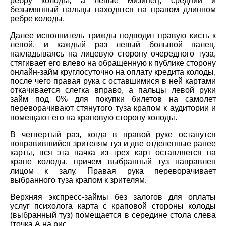
ребру колоды, а левые мизинец, средний и
безымянный пальцы находятся на правом длинном
ребре колоды.
Далее исполнитель трижды подводит правую кисть к
левой, и каждый раз левый большой палец,
накладываясь на лицевую сторону очередного туза,
стягивает его влево на обращенную к публике сторону
онлайн-займ круглосуточно на оплату кредита колоды,
после чего правая рука с оставшимися в ней картами
откачивается слегка вправо, а пальцы левой руки
займ под 0% для покупки билетов на самолет
переворачивают стянутого туза крапом к аудитории и
помещают его на краповую сторону колоды.
В четвертый раз, когда в правой руке останутся
понравившийся зрителям туз и две отделенные ранее
карты, вся эта пачка из трех карт оставляется на
крапе колоды, причем выбранный туз направлен
лицом к залу. Правая рука переворачивает
выбранного туза крапом к зрителям.
Верхняя экспресс-займы без залогов для оплаты
услуг психолога карта с краповой стороны колоды
(выбранный туз) помещается в середине стола слева
(точка А на рис.