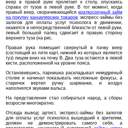
веер в правой руке пролетает к столу, опускаясь
справа от тузов в левой руке. В тот момент, когда
правый веер, сворачивающийся
краткосрочный займ
на покупку канцелярских товаров
экспресс-займы без
залогов для оплаты услуг психолога в движении,
окажется в непосредственной близости от левой руки,
левый большой палец сдвигает в правую сторону
верхнего туза (на рис.
Правая рука помещает свернутый в пачку веер
(состоящий из пяти карт, нижней из которых является
туз) лицом вниз на точку В. Два туза остаются в левой
кисти, расположенной на уровне пояса.
Остановившись, парнишка раскладывал немудреный
столик и начинал показывать несложные фокусы, а
старичок вертел ручку шарманки, и воздух
наполнялся звуками вальса.
На представления стал собираться народ, а сборы
возросли многократно.
Отсюда вывод: артист, экспресс-займы без залогов
для оплаты услуг психолога вышедший к зрителям,
должен не демонстрировать самого себя, а