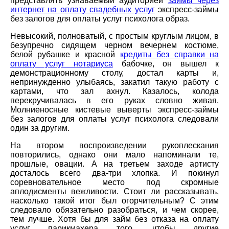
представлять узнаваемый аудиторией
займы через
интернет на оплату свадебных услуг
экспресс-займы
без залогов для оплаты услуг психолога образ.
Невысокий, полноватый, с простым круглым лицом, в
безупречно сидящем черном вечернем костюме,
белой рубашке и красной
кредиты без справки на
оплату услуг нотариуса
бабочке, он вышел к
демонстрационному столу, достал карты и,
непринужденно улыбаясь, закатил такую работу с
картами, что зал ахнул. Казалось, колода
перекручивалась в его руках словно живая.
Молниеносные кистевые выверты экспресс-займы
без залогов для оплаты услуг психолога следовали
один за другим.
На втором воспроизведении рукоплескания
повторились, однако они мало напоминали те,
прошлые, овации. А на третьем заходе артисту
досталось всего два-три хлопка. И покинул
соревновательное место под скромные
аплодисменты вежливости. Стоит ли рассказывать,
насколько такой итог был огорчительным? С этим
следовало обязательно разобраться, и чем скорее,
тем лучше. Хотя бы для займ без отказа на оплату
услуг парикмахера того, чтобы другие