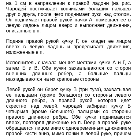
на 1 см в направлении к правой ладони (на рис.
Чародей постукивает кончиками больших пальцев
друг о друга, после чего поднимает руки над столом.
Он поднимает правой рукой пачку А, помещает ее в
левую ладонь лицом вверх и выполняет движения,
описанные в п.
Подняв правой рукой кучку Г, он кладет ее лицом
вверх в левую ладонь и проделывает движения,
изложенные в п.
Исполнитель сначала меняет местами кучки А и Г, а
затем Б и В. Обе кучки захватываются со сторон
внешних длинных ребер, а большие пальцы
накладываются на их краповые стороны.
Левой рукой он берет кучку В (три туза), захватывая
ее пальцами (кроме большого) со стороны левого
длинного ребра, а правой рукой, которая идет
скрестно над левой, чародей забирает кучку Б
четырьмя (кроме большого) пальцами со стороны
правого длинного ребра. Обе кучки поднимаются
вверх, повторяя движение из п. Веер в правой руке
обращается лицом вниз с одновременным движением
правой кисти вниз, мимо пачки в левой руке, причем