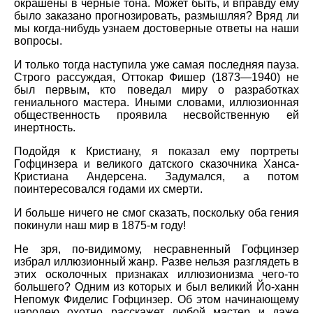
окрашены в черные тона. Может быть, и вправду ему
было заказано прогнозировать, размышляя? Вряд ли
мы когда-нибудь узнаем достоверные ответы на наши
вопросы.
И только тогда наступила уже самая последняя пауза.
Строго рассуждая, Оттокар Фишер (1873—1940) не
был первым, кто поведал миру о разработках
гениального мастера. Иными словами, иллюзионная
общественность проявила несвойственную ей
инертность.
Подойдя к Кристиану, я показал ему портреты
Гофцинзера и великого датского сказочника Ханса-
Кристиана Андерсена. Задумался, а потом
поинтересовался годами их смерти.
И больше ничего не смог сказать, поскольку оба гения
покинули наш мир в 1875-м году!
Не зря, по-видимому, несравненный Гофцинзер
избрал иллюзионный жанр. Разве нельзя разглядеть в
этих осколочных признаках иллюзионизма чего-то
большего? Одним из которых и был великий Йо-ханн
Непомук Фиделис Гофцинзер. Об этом начинающему
чародею охотно расскажет любой мастер и даже