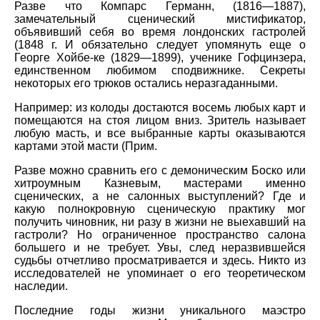
Разве что Компарс Германн, (1816—1887),
замечательный сценический мистификатор,
объявивший себя во время лондонских гастролей
(1848 г. И обязательно следует упомянуть еще о
Георге Хойбе-ке (1829—1899), ученике Гофцинзера,
единственном любимом сподвижнике. Секреты
некоторых его трюков остались неразгаданными.
Например: из колоды достаются восемь любых карт и
помещаются на стоя лицом вниз. Зритель называет
любую масть, и все выбранные карты оказываются
картами этой масти (Прим.
Разве можно сравнить его с демоническим Боско или
хитроумным Казневым, мастерами именно
сценических, а не салонных выступлений? Где и
какую полнокровную сценическую практику мог
получить чиновник, ни разу в жизни не выехавший на
гастроли? Но ограниченное пространство салона
большего и не требует. Увы, след неразвившейся
судьбы отчетливо просматривается и здесь. Никто из
исследователей не упоминает о его теоретическом
наследии.
Последние годы жизни уникального маэстро