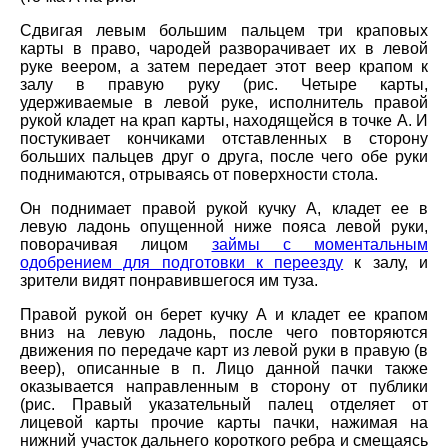
Сдвигая левым большим пальцем три краповых
карты в право, чародей разворачивает их в левой
руке веером, а затем передает этот веер крапом к
залу в правую руку (рис. Четыре карты,
удерживаемые в левой руке, исполнитель правой
рукой кладет на крап карты, находящейся в точке А. И
постукивает кончиками отставленных в сторону
больших пальцев друг о друга, после чего обе руки
поднимаются, отрываясь от поверхности стола.
Он поднимает правой рукой кучку А, кладет ее в
левую ладонь опущенной ниже пояса левой руки,
поворачивая лицом
займы с моментальным
одобрением для подготовки к переезду
к залу, и
зрители видят понравившегося им туза.
Правой рукой он берет кучку А и кладет ее крапом
вниз на левую ладонь, после чего повторяются
движения по передаче карт из левой руки в правую (в
веер), описанные в п. Лицо данной пачки также
оказывается направленным в сторону от публики
(рис. Правый указательный палец отделяет от
лицевой карты прочие карты пачки, нажимая на
нижний участок дальнего короткого ребра и смещаясь