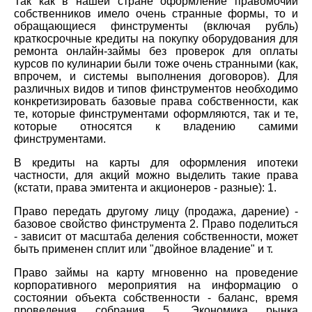
Так как в нашей стране оформление правомочий
собственников имело очень странные формы, то и
обращающиеся финструменты (включая рубль)
краткосрочные кредиты на покупку оборудования для
ремонта онлайн-займы без проверок для оплаты
курсов по кулинарии были тоже очень странными (как,
впрочем, и системы выполнения договоров). Для
различных видов и типов финструментов необходимо
конкретизировать базовые права собственности, как
те, которые финструментами оформляются, так и те,
которые относятся к владению самими
финструментами.
В кредиты на карты для оформления ипотеки
частности, для акций можно выделить такие права
(кстати, права эмитента и акционеров - разные): 1.
Право передать другому лицу (продажа, дарение) -
базовое свойство финструмента 2. Право поделиться
- зависит от масштаба деления собственности, может
быть применен сплит или "двойное владение" и т.
Право займы на карту мгновенно на проведение
корпоративного мероприятия на информацию о
состоянии объекта собственности - баланс, время
проведения собрания 5. Экономика рынка