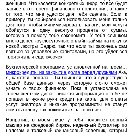
женщина. Что касается конкретных цифр, то все будет
зависеть от твоего финансового положения, а также
от того, что мне удастся для тебя сделать. Если, к
примеру, ты собираешься использовать меня только
для того, чтобы минимизировать налоги, мои услуги
обойдутся в одну десятую процента от суммы,
которую я помогу тебе сэкономить. У тебя слишком
много денег, круглосуточные онлайн-займы на покупку
новой люстры Эндрю, так что если ты захочешь сам
взяться за управление капиталами, на это уйдет вся
твоя жизнь и еще кусочек.
Бухгалтерской программе, установленной на твоем…
микрокредиты на закрытие долга перед друзьями
А-а,
я, кажется, поняла!.. Ты боишься, что я существую в
общей базе данных, через которую кто-то сможет
узнать о твоих финансах. Пока я установлена на
твоем жестком диске, никакая информация о тебе не
попадет в чужие руки кредит на карты для оплаты
услуг риелтора и никакие программисты не станут
ломать голову, как поживиться за твой счет.
Напротив, в моем лице у тебя появится верный
маклер на фондовой бирже, надежный бухгалтер по
налогам и толковый финансовый советник, который