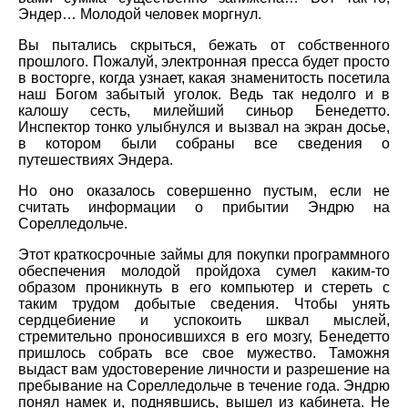
Эндер… Молодой человек моргнул.
Вы пытались скрыться, бежать от собственного
прошлого. Пожалуй, электронная пресса будет просто
в восторге, когда узнает, какая знаменитость посетила
наш Богом забытый уголок. Ведь так недолго и в
калошу сесть, милейший синьор Бенедетто.
Инспектор тонко улыбнулся и вызвал на экран досье,
в котором были собраны все сведения о
путешествиях Эндера.
Но оно оказалось совершенно пустым, если не
считать информации о прибытии Эндрю на
Сорелледольче.
Этот краткосрочные займы для покупки программного
обеспечения молодой пройдоха сумел каким-то
образом проникнуть в его компьютер и стереть с
таким трудом добытые сведения. Чтобы унять
сердцебиение и успокоить шквал мыслей,
стремительно проносившихся в его мозгу, Бенедетто
пришлось собрать все свое мужество. Таможня
выдаст вам удостоверение личности и разрешение на
пребывание на Сорелледольче в течение года. Эндрю
понял намек и, поднявшись, вышел из кабинета. Не