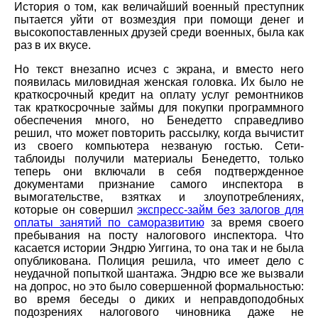
История о том, как величайший военный преступник
пытается уйти от возмездия при помощи денег и
высокопоставленных друзей среди военных, была как
раз в их вкусе.
Но текст внезапно исчез с экрана, и вместо него
появилась миловидная женская головка. Их было не
краткосрочный кредит на оплату услуг ремонтников
так краткосрочные займы для покупки программного
обеспечения много, но Бенедетто справедливо
решил, что может повторить рассылку, когда вычистит
из своего компьютера незваную гостью. Сети-
таблоиды получили материалы Бенедетто, только
теперь они включали в себя подтвержденное
документами признание самого инспектора в
вымогательстве, взятках и злоупотреблениях,
которые он совершил
экспресс-займ без залогов для
оплаты занятий по саморазвитию
за время своего
пребывания на посту налогового инспектора. Что
касается истории Эндрю Уиггина, то она так и не была
опубликована. Полиция решила, что имеет дело с
неудачной попыткой шантажа. Эндрю все же вызвали
на допрос, но это было совершенной формальностью:
во время беседы о диких и неправдоподобных
подозрениях налогового чиновника даже не