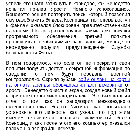
успели его шаги затихнуть в коридоре, как Бенедетто
испытал прилив ярости. Немного успокоившись,
Бенедетто решил повторить поиск, который позволил
ему разоблачить Эндера Ксеноцида, но теперь доступ
к файлам оказался блокирован правительственными
паролями. После краткосрочные займы для покупки
программного обеспечения третьей попытки
проникнуть в необходимые базы данных, Бенедетто
неожиданно получил предупреждение Службы
безопасности Флота.
В нем говорилось, что если он не прекратит свои
попытки получить доступ к секретной информации, то
сведения о нем будут переданы военной
контрразведке. Скрипя зубами
займ онлайн на карты
на оплату аренды оборудования для вечеринки
от
ярости, Бенедетто очистил экран, создал новый файл
и принялся торопливо вводить текст. Это был полный
отчет о том, как он заподозрил межзвездного
путешественника Эндрю Уиггина, как попытался
установить его личность, как узнал, что под этим
именем скрывается печально знаменитый Эндер
Ксеноцид и как после этого его компьютер оказался
взломан, а все файлы исчезли.