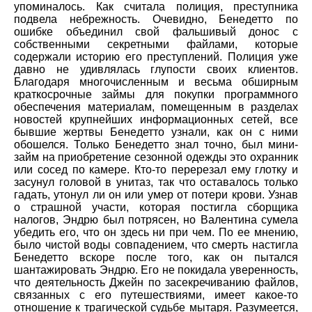
упоминалось. Как считала полиция, преступника
подвела небрежность. Очевидно, Бенедетто по
ошибке объединил свой фальшивый донос с
собственными секретными файлами, которые
содержали историю его преступлений. Полиция уже
давно не удивлялась глупости своих клиентов.
Благодаря многочисленным и весьма обширным
краткосрочные займы для покупки программного
обеспечения материалам, помещенным в разделах
новостей крупнейших информационных сетей, все
бывшие жертвы Бенедетто узнали, как он с ними
обошелся. Только Бенедетто знал точно, был мини-
займ на приобретение сезонной одежды это охранник
или сосед по камере. Кто-то перерезал ему глотку и
засунул головой в унитаз, так что оставалось только
гадать, утонул ли он или умер от потери крови. Узнав
о страшной участи, которая постигла сборщика
налогов, Эндрю был потрясен, но Валентина сумела
убедить его, что он здесь ни при чем. По ее мнению,
было чистой воды совпадением, что смерть настигла
Бенедетто вскоре после того, как он пытался
шантажировать Эндрю. Его не покидала уверенность,
что деятельность Джейн по засекречиванию файлов,
связанных с его путешествиями, имеет какое-то
отношение к трагической судьбе мытаря. Разумеется,