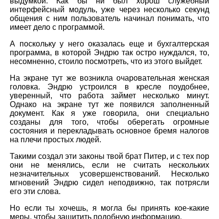
выдумкой. Как бы ни был хорош служебный
интерфейсный модуль, уже через несколько секунд
общения с ним пользователь начинал понимать, что
имеет дело с программой.
А поскольку у него оказалась еще и бухгалтерская
программа, в которой Эндрю так остро нуждался, то,
несомненно, стоило посмотреть, что из этого выйдет.
На экране тут же возникла очаровательная женская
головка. Эндрю устроился в кресле поудобнее,
уверенный, что работа займет несколько минут.
Однако на экране тут же появился заполненный
документ. Как я уже говорила, они специально
созданы для того, чтобы оберегать огромные
состояния и перекладывать основное бремя налогов
на плечи простых людей.
Такими создал эти законы твой брат Питер, и с тех пор
они не менялись, если не считать нескольких
незначительных усовершенствований. Несколько
мгновений Эндрю сидел неподвижно, так потрясли
его эти слова.
Но если ты хочешь, я могла бы принять кое-какие
меры, чтобы защитить подобную информацию.