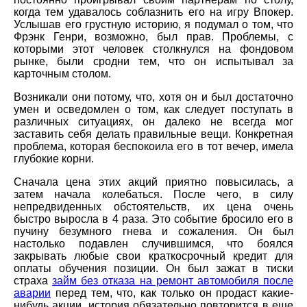
когда тем удавалось соблазнить его на игру Впокер.
Услышав его грустную историю, я подумал о том, что
Фрэнк Генри, возможно, был прав. Проблемы, с
которыми этот человек столкнулся на фондовом
рынке, были сродни тем, что он испытывал за
карточным столом.
Возникали они потому, что, хотя он и был достаточно
умен и осведомлен о том, как следует поступать в
различных ситуациях, он далеко не всегда мог
заставить себя делать правильные вещи. Конкретная
проблема, которая беспокоила его в тот вечер, имела
глубокие корни.
Сначала цена этих акций приятно повысилась, а
затем начала колебаться. После чего, в силу
непредвиденных обстоятельств, их цена очень
быстро выросла в 4 раза. Это событие бросило его в
пучину безумного гнева и сожаления. Он был
настолько подавлен случившимся, что боялся
закрывать любые свои краткосрочный кредит для
оплаты обучения позиции. Он был зажат в тиски
страха
займ без отказа на ремонт автомобиля после
аварии
перед тем, что, как только он продаст какие-
нибудь акции, история обязательно повторится в еще