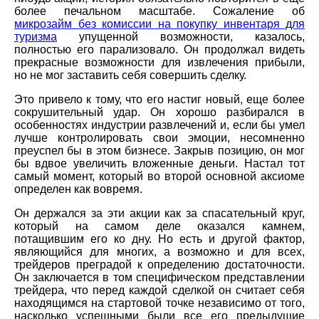
более печальном масштабе. Сожаление об
микрозайм без комиссии на покупку инвентаря для
туризма
упущенной возможности, казалось,
полностью его парализовало. Он продолжал видеть
прекрасные возможности для извлечения прибыли,
но не мог заставить себя совершить сделку.
Это привело к тому, что его настиг новый, еще более
сокрушительный удар. Он хорошо разбирался в
особенностях индустрии развлечений и, если бы умел
лучше контролировать свои эмоции, несомненно
преуспел бы в этом бизнесе. Закрыв позицию, он мог
бы вдвое увеличить вложенные деньги. Настал тот
самый момент, который во второй основной аксиоме
определен как вовремя.
Он держался за эти акции как за спасательный круг,
который на самом деле оказался камнем,
потащившим его ко дну. Но есть и другой фактор,
являющийся для многих, а возможно и для всех,
трейдеров преградой к определению достаточности.
Он заключается в том специфическом представлении
трейдера, что перед каждой сделкой он считает себя
находящимся на стартовой точке независимо от того,
насколько успешными были все его предыдущие