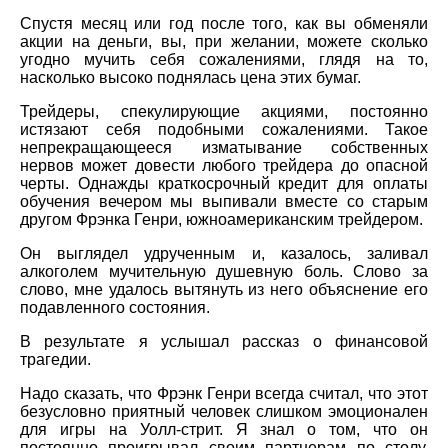
Спустя месяц или год после того, как вы обменяли
акции на деньги, вы, при желании, можете сколько
угодно мучить себя сожалениями, глядя на то,
насколько высоко поднялась цена этих бумаг.
Трейдеры, спекулирующие акциями, постоянно
истязают себя подобными сожалениями. Такое
непрекращающееся изматывание собственных
нервов может довести любого трейдера до опасной
черты. Однажды краткосрочный кредит для оплаты
обучения вечером мы выпивали вместе со старым
другом Фрэнка Генри, южноамериканским трейдером.
Он выглядел удрученным и, казалось, заливал
алкоголем мучительную душевную боль. Слово за
слово, мне удалось вытянуть из него объяснение его
подавленного состояния.
В результате я услышал рассказ о финансовой
трагедии.
Надо сказать, что Фрэнк Генри всегда считал, что этот
безусловно приятный человек слишком эмоционален
для игры на Уолл-стрит. Я знал о том, что он
постоянно проигрывал своим партнерам по столу,