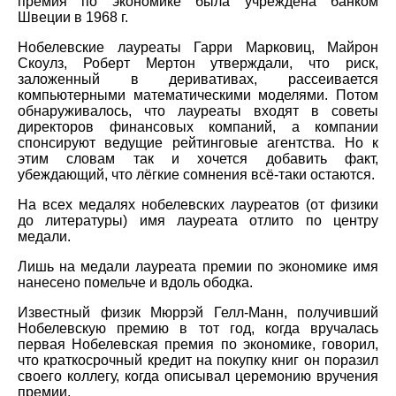
премия по экономике была учреждена банком
Швеции в 1968 г.
Нобелевские лауреаты Гарри Марковиц, Майрон
Скоулз, Роберт Мертон утверждали, что риск,
заложенный в деривативах, рассеивается
компьютерными математическими моделями. Потом
обнаруживалось, что лауреаты входят в советы
директоров финансовых компаний, а компании
спонсируют ведущие рейтинговые агентства. Но к
этим словам так и хочется добавить факт,
убеждающий, что лёгкие сомнения всё-таки остаются.
На всех медалях нобелевских лауреатов (от физики
до литературы) имя лауреата отлито по центру
медали.
Лишь на медали лауреата премии по экономике имя
нанесено помельче и вдоль ободка.
Известный физик Мюррэй Гелл-Манн, получивший
Нобелевскую премию в тот год, когда вручалась
первая Нобелевская премия по экономике, говорил,
что краткосрочный кредит на покупку книг он поразил
своего коллегу, когда описывал церемонию вручения
премии.