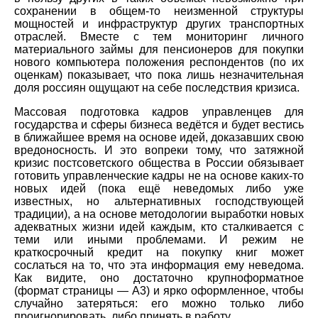
сохранении в общем-то неизменной структуры
мощностей и инфраструктур других транспортных
отраслей. Вместе с тем мониторинг личного
материального займы для пенсионеров для покупки
нового компьютера положения респондентов (по их
оценкам) показывает, что пока лишь незначительная
доля россиян ощущают на себе последствия кризиса.
Массовая подготовка кадров управленцев для
государства и сферы бизнеса ведётся и будет вестись
в ближайшее время на основе идей, доказавших свою
вредоносность. И это вопреки тому, что затяжной
кризис постсоветского общества в России обязывает
готовить управленческие кадры не на основе каких-то
новых идей (пока ещё неведомых либо уже
известных, но альтернативных господствующей
традиции), а на основе методологии выработки новых
адекватных жизни идей каждым, кто сталкивается с
теми или иными проблемами. И режим не
краткосрочный кредит на покупку книг может
сослаться на то, что эта информация ему неведома.
Как видите, оно достаточно крупноформатное
(формат страницы — А3) и ярко оформленное, чтобы
случайно затеряться: его можно только либо
проигнорировать, либо принять в работу.