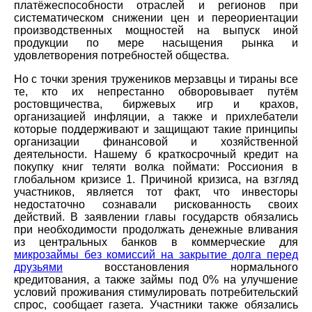
платёжеспособности отраслей и регионов при
систематическом снижении цен и переориентации
производственных мощностей на выпуск иной
продукции по мере насыщения рынка и
удовлетворения потребностей общества.
Но с точки зрения тружеников мерзавцы и тираны все
те, кто их непрестанно обворовывает путём
ростовщичества, биржевых игр и крахов,
организацией инфляции, а также и прихлебатели
которые поддерживают и защищают такие принципы
организации финансовой и хозяйственной
деятельности. Нашему б краткосрочный кредит на
покупку книг теляти волка поймати: Россиония в
глобальном кризисе 1. Причиной кризиса, на взгляд
участников, является тот факт, что инвесторы
недостаточно сознавали рискованность своих
действий. В заявлении главы государств обязались
при необходимости продолжать денежные вливания
из центральных банков в коммерческие для
микрозаймы без комиссий на закрытие долга перед
друзьями
восстановления нормального
кредитования, а также займы под 0% на улучшение
условий проживания стимулировать потребительский
спрос, сообщает газета. Участники также обязались