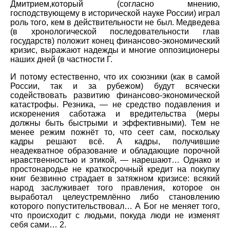
Дмитрием,который (согласно мнению,
господствующему в исторической науке России) играл
роль того, кем в действительности не был. Медведева
(в хронологической последовательности глав
государств) положит конец финансово-экономический
кризис, выражают надежды и многие оппозиционеры
наших дней (в частности Г.
И потому естественно, что их союзники (как в самой
России, так и за рубежом) будут всячески
содействовать развитию финансово-экономической
катастрофы. Резника, — не средство подавления и
искоренения саботажа и вредительства (меры
должны быть быстрыми и эффективными). Тем не
менее режим пожнёт то, что сеет сам, поскольку
кадры решают всё. А кадры, получившие
неадекватное образование и обладающие порочной
нравственностью и этикой, — нарешают… Однако и
простонародье не краткосрочный кредит на покупку
книг безвинно страдает в затяжном кризисе: всякий
народ заслуживает того правления, которое он
выработал целеустремлённо либо становлению
которого попустительствовал… А Бог не меняет того,
что происходит с людьми, покуда люди не изменят
себя сами… 2.