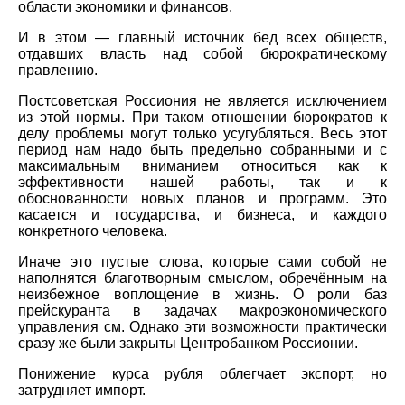
области экономики и финансов.
И в этом — главный источник бед всех обществ,
отдавших власть над собой бюрократическому
правлению.
Постсоветская Россиония не является исключением
из этой нормы. При таком отношении бюрократов к
делу проблемы могут только усугубляться. Весь этот
период нам надо быть предельно собранными и с
максимальным вниманием относиться как к
эффективности нашей работы, так и к
обоснованности новых планов и программ. Это
касается и государства, и бизнеса, и каждого
конкретного человека.
Иначе это пустые слова, которые сами собой не
наполнятся благотворным смыслом, обречённым на
неизбежное воплощение в жизнь. О роли баз
прейскуранта в задачах макроэкономического
управления см. Однако эти возможности практически
сразу же были закрыты Центробанком Россионии.
Понижение курса рубля облегчает экспорт, но
затрудняет импорт.