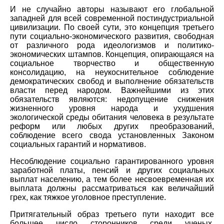
И не случайно авторы называют его глобальной
западней для всей современной постиндустриальной
цивилизации. По своей сути, это концепция третьего
пути социально-экономического развития, свободная
от различного рода идеологизмов и политико-
экономических штампов. Концепция, опирающаяся на
социальное творчество и общественную
консолидацию, на неукоснительное соблюдение
демократических свобод и выполнение обязательств
власти перед народом. Важнейшими из этих
обязательств являются: недопущение снижения
жизненного уровня народа и ухудшения
экологической среды обитания человека в результате
реформ или любых других преобразований,
соблюдение всего свода установленных Законом
социальных гарантий и нормативов.
Несоблюдение социально гарантированного уровня
заработной платы, пенсий и других социальных
выплат населению, а тем более несвоевременная их
выплата должны рассматриваться как величайший
грех, как тяжкое уголовное преступление.
Притягательный образ третьего пути находит все
большее число сторонников среди ученых,