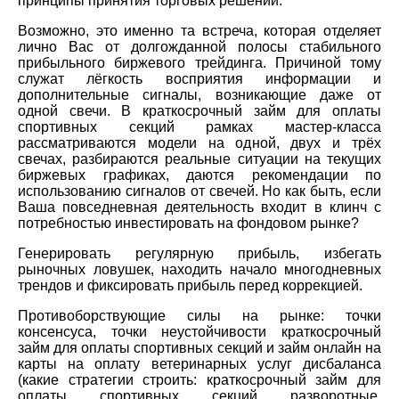
принципы принятия торговых решений.
Возможно, это именно та встреча, которая отделяет
лично Вас от долгожданной полосы стабильного
прибыльного биржевого трейдинга. Причиной тому
служат лёгкость восприятия информации и
дополнительные сигналы, возникающие даже от
одной свечи. В краткосрочный займ для оплаты
спортивных секций рамках мастер-класса
рассматриваются модели на одной, двух и трёх
свечах, разбираются реальные ситуации на текущих
биржевых графиках, даются рекомендации по
использованию сигналов от свечей. Но как быть, если
Ваша повседневная деятельность входит в клинч с
потребностью инвестировать на фондовом рынке?
Генерировать регулярную прибыль, избегать
рыночных ловушек, находить начало многодневных
трендов и фиксировать прибыль перед коррекцией.
Противоборствующие силы на рынке: точки
консенсуса, точки неустойчивости краткосрочный
займ для оплаты спортивных секций и займ онлайн на
карты на оплату ветеринарных услуг дисбаланса
(какие стратегии строить: краткосрочный займ для
оплаты спортивных секций разворотные,