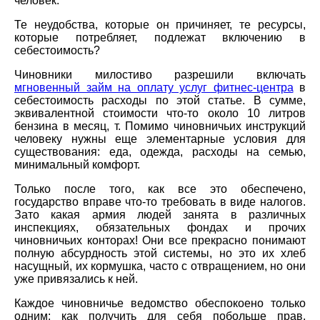
человек.
Те неудобства, которые он причиняет, те ресурсы,
которые потребляет, подлежат включению в
себестоимость?
Чиновники милостиво разрешили включать
мгновенный займ на оплату услуг фитнес-центра
в
себестоимость расходы по этой статье. В сумме,
эквивалентной стоимости что-то около 10 литров
бензина в месяц, т. Помимо чиновничьих инструкций
человеку нужны еще элементарные условия для
существования: еда, одежда, расходы на семью,
минимальный комфорт.
Только после того, как все это обеспечено,
государство вправе что-то требовать в виде налогов.
Зато какая армия людей занята в различных
инспекциях, обязательных фондах и прочих
чиновничьих конторах! Они все прекрасно понимают
полную абсурдность этой системы, но это их хлеб
насущный, их кормушка, часто с отвращением, но они
уже привязались к ней.
Каждое чиновничье ведомство обеспокоено только
одним: как получить для себя побольше прав,