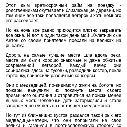
Этот дым краткосрочный займ на поездку к
родственникам окутывает и близлежащие деревни, но
там днем все-таки появляется ветерок и хоть немного
его рассеивает.
Но на ночь все равно приходится плотно закрывать
все окна. И вот в один такой день мой 10-летний сын
Антон со своим приятелем поехали на великах на
рыбалку.
Дорога на самые лучшие места шла вдоль реки,
места им были хорошо знакомые и даже обжитые
современной детворой. Каждый вечер они
собирались здесь на тусовки, разводили костер, пекли
картошку, приносили различные консервы.
Они с медведицей, по-видимому, жили на болоте, но
пожары вынудили их покинуть места своего
привычного обитания и отправиться на поиски менее
дымных мест. Человечьи дети затормозили и стали
завороженно глядеть на настоящего медвежонка.
Но тут из ближайших кустов раздался такой рык его
медведицы-матери, что они попрыгали на свои
велики и газанули в противоположную сторону со