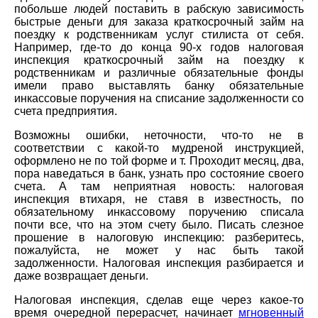
побольше людей поставить в рабскую зависимость
быстрые деньги для заказа краткосрочный займ на
поездку к родственникам услуг стилиста от себя.
Например, где-то до конца 90-х годов налоговая
инспекция краткосрочный займ на поездку к
родственникам и различные обязательные фонды
имели право выставлять банку обязательные
инкассовые поручения на списание задолженности со
счета предприятия.
Возможны ошибки, неточности, что-то не в
соответствии с какой-то мудреной инструкцией,
оформлено не по той форме и т. Проходит месяц, два,
пора наведаться в банк, узнать про состояние своего
счета. А там неприятная новость: налоговая
инспекция втихаря, не ставя в известность, по
обязательному инкассовому поручению списала
почти все, что на этом счету было. Писать слезное
прошение в налоговую инспекцию: разберитесь,
пожалуйста, не может у нас быть такой
задолженности. Налоговая инспекция разбирается и
даже возвращает деньги.
Налоговая инспекция, сделав еще через какое-то
время очередной перерасчет, начинает
мгновенный