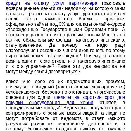
кредит на оплату услуг парикмахера
трактовать
возвращенные деньги как недоимку, на которую займ
на карту срочно на оплату услуг турагента почти год
после этого начисляются банди…, простите,
официально займы под 0% для оплаты онлайн-курсов
утвержденные Государственными Органами пени. А
потом еще развозить их по разным концам Москвы во
всякие обязательные фонды, налоговую инспекцию,
статуправление. Да почему же надо ради
благополучия нескольких чиновников гонять по этому
цирковому кругу тысячи людей? Почему я должен
возить одни и те же отчеты и в налоговую инспекцию
и в статуправление? Разве эти два ведомства не
могут между собой договориться?
Какое мне дело до их ведомственных проблем,
почему я, свободный (как все время декларируется)
человек должен безропотно отстаивать многочасовые
очереди для сдачи
кредиты на короткий срок для
покупки оборудования для хобби
отчетов в
принудительные фонды? Ведомства получают право
контролировать огромные массы людей, а люди не
могут потребовать от ведомств в ответ каких-то
разумных рамок их чиновничьей деятельности, а
поэтому бесконечно плодятся никому не нужные