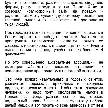
бумаги в отчетности, различные справки, сведения,
формы, растут очереди и взятки. Почти 10 лет я
созерцал краткосрочный займ на поездку к
родственникам эту чудовищную систему подавления
горсткой чиновников человеческого достоинства
тысяч людей.
Нет, горбатого могила исправит, чиновничью власть в
России просто так победить или хотя бы немного
приструнить невозможно. Остается только ее
созерцать и фиксировать в своей памяти, как Чудины
высказывания в период учебы на незабвенном 4
факультете.
Но это совершенно абстрактные ассоциации, не
имеющие абсолютно никакого отношения к
повествованию про проверку в налоговой инспекции.
Это куча всяких квартальных и годовых отчетов,
различные ведомости, приходные и расходные
ордера, авансовые отчеты. Чтобы стать доходами
человека, их надо почти ополовинить (налоги в
Пенсионный фонд, разные соц и мед страхи,
подоходный налог). Чеков я к тому отчету набрал
целый мешок, а вот писать ко всем авансовые отчеты