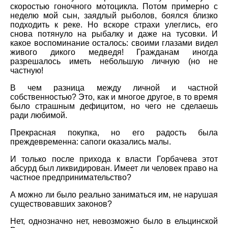
скоростью гоночного мотоцикла. Потом примерно с
неделю мой сын, заядлый рыболов, боялся близко
подходить к реке. Но вскоре страхи улеглись, его
снова потянуло на рыбалку и даже на тусовки. И
какое воспоминание осталось: своими глазами видел
живого дикого медведя! Гражданам иногда
разрешалось иметь небольшую личную (но не
частную!
В чем разница между личной и частной
собственностью? Это, как и многое другое, в то время
было страшным дефицитом, но чего не сделаешь
ради любимой.
Прекрасная покупка, но его радость была
преждевременна: сапоги оказались малы.
И только после прихода к власти Горбачева этот
абсурд был ликвидирован. Имеет ли человек право на
частное предпринимательство?
А можно ли было реально заниматься им, не нарушая
существовавших законов?
Нет, однозначно нет, невозможно было в ельцинской