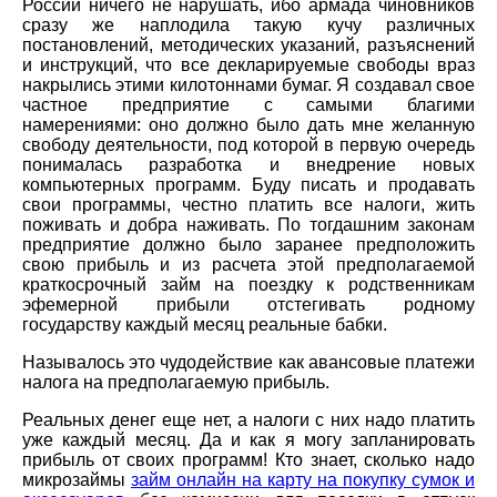
России ничего не нарушать, ибо армада чиновников
сразу же наплодила такую кучу различных
постановлений, методических указаний, разъяснений
и инструкций, что все декларируемые свободы враз
накрылись этими килотоннами бумаг. Я создавал свое
частное предприятие с самыми благими
намерениями: оно должно было дать мне желанную
свободу деятельности, под которой в первую очередь
понималась разработка и внедрение новых
компьютерных программ. Буду писать и продавать
свои программы, честно платить все налоги, жить
поживать и добра наживать. По тогдашним законам
предприятие должно было заранее предположить
свою прибыль и из расчета этой предполагаемой
краткосрочный займ на поездку к родственникам
эфемерной прибыли отстегивать родному
государству каждый месяц реальные бабки.
Называлось это чудодействие как авансовые платежи
налога на предполагаемую прибыль.
Реальных денег еще нет, а налоги с них надо платить
уже каждый месяц. Да и как я могу запланировать
прибыль от своих программ! Кто знает, сколько надо
микрозаймы
займ онлайн на карту на покупку сумок и