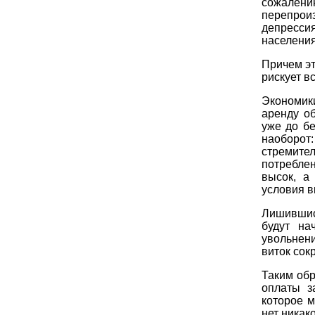
сожален
перепроиз
депресси
населения
Причем эт
рискует в
Экономик
аренду о
уже до б
наоборот
стремите
потребле
высок, а
условия в
Лишившис
будут на
увольнени
виток сок
Таким обр
оплаты з
которое м
нет никак