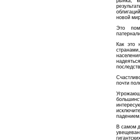
рынка, к
результа
облигаций
новой мир
Это пом
патернал
Как это 
странами
населения
надеяться
последств
Счастлив
почти пол
Угрожаю
большинс
интересу
исключит
падением,
В самом д
увещеван
гигантски