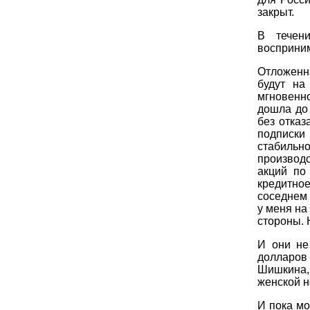
закрыт.
В течен
восприним
Отложенн
будут на
мгновенн
дошла до 
без отказ
подписк
стабиль
производс
акций по
кредитно
соседнем 
у меня на
стороны. 
И они не
долларов 
Шишкина, 
женской н
И пока мо