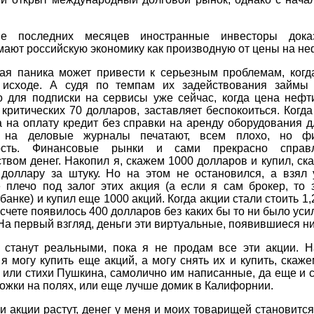
ие последних месяцев иностранные инвесторы доказ
ают российскую экономику как производную от цены на не
ая паника может привести к серьезным проблемам, когд
 исходе. А судя по темпам их задействования займы
о для подписки на сервисы уже сейчас, когда цена нефт
критических 70 долларов, заставляет беспокоиться. Когд
а на оплату кредит без справки на аренду оборудования 
и на деловые журналы печатают, всем плохо, но фи
ность. Финансовые рынки и сами прекрасно справ
твом денег. Накопил я, скажем 1000 долларов и купил, ск
 доллару за штуку. Но на этом не остановился, а взял 
е плечо под залог этих акция (а если я сам брокер, то 
банке) и купил еще 1000 акций. Когда акции стали стоить 1,
 счете появилось 400 долларов без каких бы то ни было уси
На первый взгляд, деньги эти виртуальные, появившиеся ни
 станут реальными, пока я не продам все эти акции. Н
я могу купить еще акций, а могу снять их и купить, скаже
или стихи Пушкина, самолично им написанные, да еще и 
ожки на полях, или еще лучше домик в Калифорнии.
и акции растут, денег у меня и моих товарищей становитс