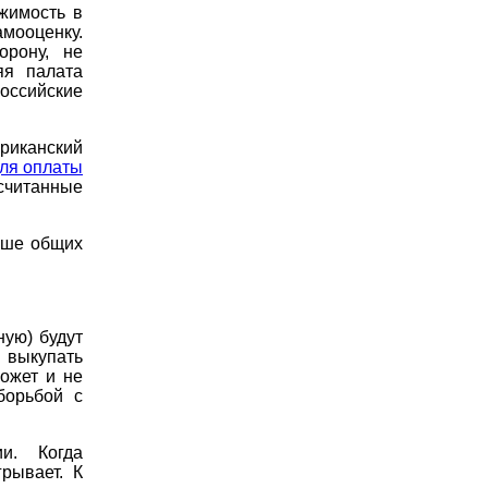
жимость в
ооценку.
орону, не
яя палата
оссийские
риканский
для оплаты
считанные
ьше общих
ную) будут
и выкупать
может и не
борьбой с
и. Когда
грывает. К