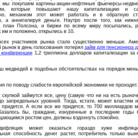
и мы покупаем картины-акции-нефтяные фьючерсы-недви
рии, которые повышают нашу капитализацию и сам
но, механизм этот может работать и в обратную ст
я, а аннигилируя деньги. Наутро после того, как нижн
а план Полсона, и биржи по всему миру посыпались, р
к им и положено, открылись в 10.
всех участников рынка стало существенно меньше. Аме
 рынок в день голосования потерял
займ для пенсионера 
в конференции
1,2 триллиона долларов капитализации за 
ш медведей в подобных обстоятельствах на порядок мен
я по поводу слабости европейской экономики не проходят.
 скупкой займутся все, цену (самую что ни на есть рыноч
до запредельных уровней. Тогда, кстати, может властям 
 придется. А если все же придется, то 700 миллиардов 
 Казалось бы, граждане, изнуренные в последние годы 
ающимся ростом цен, должны вздохнуть спокойно.
дефляция может оказаться гораздо хуже инфляци
ьная способность денег растет, потребитель только выи