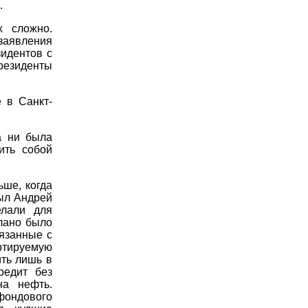
.
х сложно.
заявления
зидентов с
президенты
 в Санкт-
а ни была
ить собой
ьше, когда
ыл Андрей
елали для
лано было
вязанные с
ртируемую
ить лишь в
редит без
на нефть.
фондового