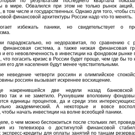
оторый по результатам последнего квартала показ
ты в мире. Обвалился при этом не только рынок акций,
, в том числе и государственных. Однако для того, чтобы ст
овой финансовой архитектуры России надо что-то менять.
огает избежать паники, но свидетельствует о про
изма.
ни парадоксально, но недоразвитая, по сравнению с 
, финансовая система, а также низкая финансовая гр
 и его невовлеченность в инвестиции на фондовом рынке
, что погасить кризис в России будет проще, чем где бы то 
ия его для населения будут менее чувствительными.
ое неведение четверти россиян и олимпийское спокой
овины россиян вызывает искреннее восхищение.
ще накренившейся две недели назад банковской
тво так и не заметило. Рухнувшим вполовину фондов
ются единицы процентов, да и среди этих интересующихс
ельно академический. А некоторые и вовсе воспол
 чтобы начать инвестиции на волне всеобщей паники.
еле, о чем можно беспокоиться после стольких лет, прове
ия из телевизора о достигнутой финансовой стабил
х экспресс-кредиты для оплаты занятий по танцам резерва