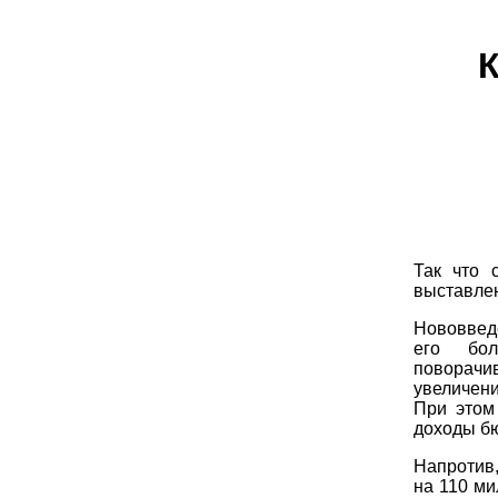
К
Так что 
выставлен
Нововведе
его бол
поворачив
увеличени
При этом
доходы бю
Напротив
на 110 ми