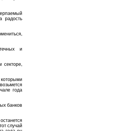
ерпаемый
а радость
мениться,
течных и
 секторе,
 которыми
 возьмется
ачале года
ых банков
останется
тот случай
а года он