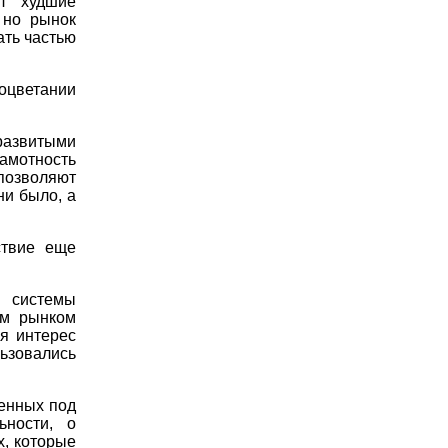
ал худшие
 но рынок
ать частью
цветании
развитыми
амотность
 позволяют
ни было, а
ствие еще
 системы
ым рынком
я интерес
ьзовались
денных под
ьности, о
х, которые