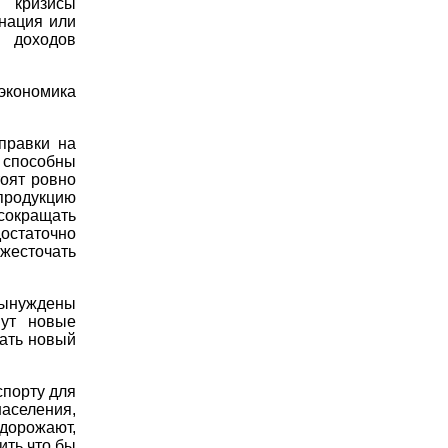
 кризисы
гнация или
е доходов
 экономика
правки на
 способны
оят ровно
продукцию
сокращать
остаточно
жесточать
вынуждены
нут новые
чать новый
спорту для
аселения,
 дорожают,
ить что бы