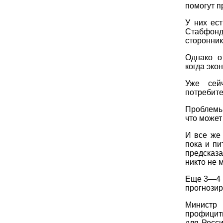
помогут п
У них ес
Стабфонд
сторонник
Однако о
когда эко
Уже сей
потребите
Проблемы
что может
И все же
пока и пи
предсказа
никто не м
Еще 3—4 
прогнозир
Министр 
профицитн
для Росс