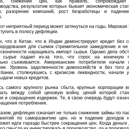
ию, снижение цен, как правило, сопровождает
водства, результатом которых бывает экономическая ста
я, разорение компаний, рост безработицы и падени
.
от неприятный период может затянуться на годы. Мировая
ступить в полосу дефляции.
и, что в Китае, что в Индии демонстрируют кредит без с
борудования для съемок стремительное замедление и не
есконечности наращивать импорт сырья. Однако дела обст
: сырье падает из-за того, что спрос на конечную 
льно съеживается. Американские потребители начали 
ние. Уровень задолженности домохозяйств и без того д
 банки, столкнувшись с кризисом ликвидности, начали у
ыдачи новых кредитов.
ь самого крупного рынка сбыта, крупные корпорации 
чать между собой ценовую войну, ценой которой ста
я и сокращения издержек. Те, в свою очередь будут озна
ращения потребления.
азом, дефляция означает не только снижение займы по па
анятий по саморазвитию цен, но и падение доходов н
ожет идти гораздо быстрее сокращения цен. Когда деньги
ого смысла их инвестировать в производство, да и производ