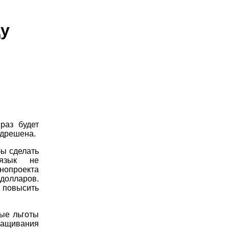
ду
раз будет
едрешена.
бы сделать
 язык не
онопроекта
 долларов.
 повысить
ые льготы
аращивания