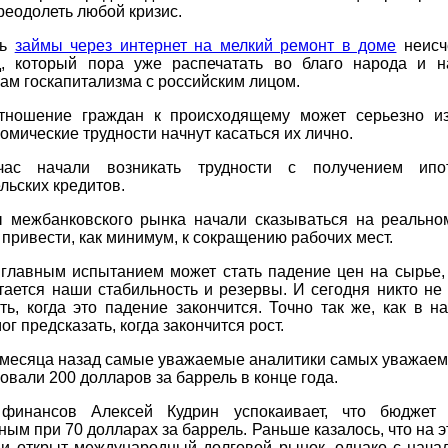
реодолеть любой кризис.
ть
займы через интернет на мелкий ремонт в доме
неисч
, который пора уже распечатать во благо народа и н
ам госкапитализма с российским лицом.
тношение граждан к происходящему может серьезно из
номические трудности начнут касаться их лично.
час начали возникать трудности с получением ипо
льских кредитов.
 межбанковского рынка начали сказываться на реальном
 привести, как минимум, к сокращению рабочих мест.
 главным испытанием может стать падение цен на сырье,
тается наши стабильность и резервы. И сегодня никто не
ть, когда это падение закончится. Точно так же, как в н
ог предсказать, когда закончится рост.
месяца назад самые уважаемые аналитики самых уважаем
овали 200 долларов за баррель в конце года.
финансов Алексей Кудрин успокаивает, что бюджет 
ым при 70 долларах за баррель. Раньше казалось, что на э
ии открыт международный долговой рынок, однако с начал