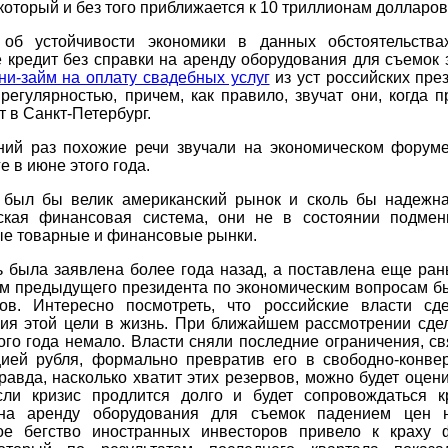
 который и без того приближается к 10 триллионам долларов
 об устойчивости экономики в данных обстоятельства
 кредит без справки на аренду оборудования для съемок 
ни-займ на оплату свадебных услуг
из уст российских пре
регулярностью, причем, как правило, звучат они, когда 
 в Санкт-Петербург.
ний раз похожие речи звучали на экономическом форуме
е в июне этого года.
 был бы велик американский рынок и сколь бы надежн
ская финансовая система, они не в состоянии подмен
ые товарные и финансовые рынки.
ь была заявлена более года назад, а поставлена еще ран
ом предыдущего президента по экономическим вопросам б
ов. Интересно посмотреть, что российские власти сд
ия этой цели в жизнь. При ближайшем рассмотрении сде
го года немало. Власти сняли последние ограничения, с
цией рубля, формально превратив его в свободно-конве
равда, насколько хватит этих резервов, можно будет оцен
сли кризис продлится долго и будет сопровождаться к
на аренду оборудования для съемок падением цен 
ое бегство иностранных инвесторов привело к краху 