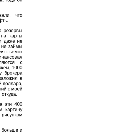
али, что
фть.
а резервы
 на карты
и даже не
а не займы
для съемок
нансовая
ляются с
ажем, 1000
у брокера
заложил в
2 доллара,
лий с моей
 откуда.
а эти 400
м, картину
с рисунком
я больше и