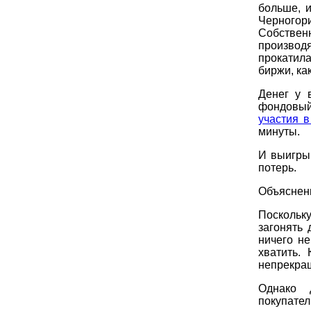
больше, 
Черного
Собствен
производ
прокатил
биржи, ка
Денег у 
фондовый
участия 
минуты.
И выигры
потерь.
Объяснени
Поскольку
загонять 
ничего не
хватить.
непрекращ
Однако 
покупател