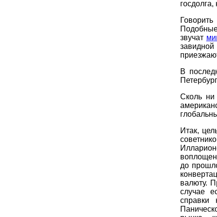
госдолга,
Говорить
Подобные
звучат
ми
завидной 
приезжают
В послед
Петербург
Сколь ни
американ
глобальн
Итак, цел
советник
Илларион
воплощен
до прошло
конверта
валюту. П
случае е
справки 
Паническ