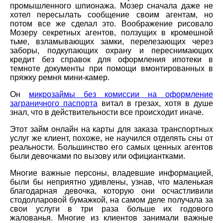
промышленного шпионажа. Мозер сначала даже не
хотел пересылать сообщение своим агентам, но
потом все же сделал это. Воображение рисовало
Мозеру секретных агентов, ползущих в кромешной
тьме, взламывающих замки, перелезающих через
заборы, подкупающих охрану и переснимающих
кредит без справок для оформления ипотеки в
темноте документы при помощи вмонтированных в
пряжку ремня мини-камер.
Он
микрозаймы без комиссии на оформление
заграничного паспорта
витал в грезах, хотя в душе
знал, что в действительности все происходит иначе.
Этот займ онлайн на карты для заказа транспортных
услуг же клиент, похоже, не научился отделять сны от
реальности. Большинство его самых ценных агентов
были девочками по вызову или официантками.
Многие важные персоны, владевшие информацией,
были бы неприятно удивлены, узнав, что маленькая
благодарная девочка, которую они осчастливили
стодолларовой бумажкой, на самом деле получала за
свои услуги в три раза больше их годового
жалованья. Многие из клиентов занимали важные