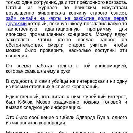
только один сотрудник, да и тот преклонного возраста.
Статья из журнала по воинским искусствам
возвышенно живописала кончину старого сэнсэя,
займ онлайн на карты на закрытие долга перед
друзьями
который, покинув школу, возглавил какую-то
таинственную адаптационную программу для
японских промышленных концернов. Мозеру вдруг
захотелось, чтобы кто-то послал запрос об
обстоятельствах смерти старого учителя, чтобы
можно было проверить, насколько доступны эти
сведения.
Он всегда работал только с той информацией,
которая сама шла ему в руки.
В сущности, и сами убийцы не интересовали ни одну
из восьми стоявших в списке корпораций.
Единственный, кто питал к ним живейший интерес,
был К-блок. Мозер озадаченно покачал головой и
вызвал следующую информацию.
Это было сообщение о гибели Эдварда Буша, одного
из чиновников корпорации.
Материал кредиты без процента на оплату