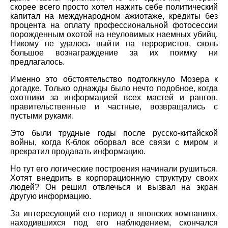
скорее всего просто хотел нажить себе политический
капитал на международном ажиотаже, кредиты без
процента на оплату профессиональной фотосессии
порожденным охотой на неуловимых наемных убийц.
Никому не удалось выйти на террористов, сколь
большое вознаграждение за их поимку ни
предлагалось.
Именно это обстоятельство подтолкнуло Мозера к
догадке. Только однажды было нечто подобное, когда
охотники за информацией всех мастей и рангов,
правительственные и частные, возвращались с
пустыми руками.
Это были трудные годы после русско-китайской
войны, когда К-блок оборвал все связи с миром и
прекратил продавать информацию.
Но тут его логические построения начинали рушиться.
Хотят внедрить в корпорационную структуру своих
людей? Он решил отвлечься и вызвал на экран
другую информацию.
За интересующий его период в японских компаниях,
находившихся под его наблюдением, скончался