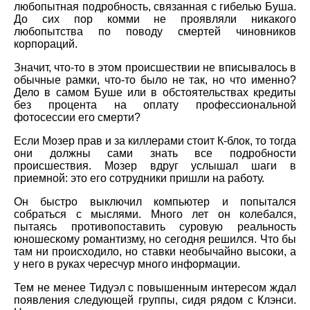
любопытная подробность, связанная с гибелью Буша.
До сих пор комми не проявляли никакого
любопытства по поводу смертей чиновников
корпораций.
Значит, что-то в этом происшествии не вписывалось в
обычные рамки, что-то было не так, но что именно?
Дело в самом Буше или в обстоятельствах кредиты
без процента на оплату профессиональной
фотосессии его смерти?
Если Мозер прав и за киллерами стоит К-блок, то тогда
они должны сами знать все подробности
происшествия. Мозер вдруг услышал шаги в
приемной: это его сотрудники пришли на работу.
Он быстро выключил компьютер и попытался
собраться с мыслями. Много лет он колебался,
пытаясь противопоставить суровую реальность
юношескому романтизму, но сегодня решился. Что бы
там ни происходило, но ставки необычайно высоки, а
у него в руках чересчур много информации.
Тем не менее Тидуэл с повышенным интересом ждал
появления следующей группы, сидя рядом с Клэнси.