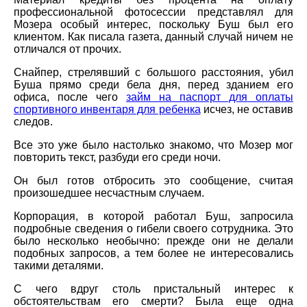
профессиональной фотосессии представлял для
Мозера особый интерес, поскольку Буш был его
клиентом. Как писала газета, данный случай ничем не
отличался от прочих.
Снайпер, стрелявший с большого расстояния, убил
Буша прямо среди бела дня, перед зданием его
офиса, после чего
займ на паспорт для оплаты
спортивного инвентаря для ребенка
исчез, не оставив
следов.
Все это уже было настолько знакомо, что Мозер мог
повторить текст, разбуди его среди ночи.
Он был готов отбросить это сообщение, считая
произошедшее несчастным случаем.
Корпорация, в которой работал Буш, запросила
подробные сведения о гибели своего сотрудника. Это
было несколько необычно: прежде они не делали
подобных запросов, а тем более не интересовались
такими деталями.
С чего вдруг столь пристальный интерес к
обстоятельствам его смерти? Была еще одна