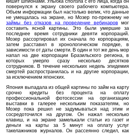
кишит шпионами. Улыбка сползла с его лица, когда он
повернулся к экрану своего рабочего компьютера.
Объем информации был настолько велик, что данные
не умещалась на экране, но Мозер по-прежнему не
займы без отказов на проведение вебинаров
мог
составить ясной картины. Это были умершие за
последнее время сотрудники девяти корпораций.
Мозер рассортировал их сначала по корпорациям,
затем расставил в хронологическом порядке, в
зависимости от даты смерти. В один и тот же день мор
напал на две корпорации Бразильского региона, в
которых умерло сразу несколько десятков
сотрудников. В течение нескольких недель эпидемия
смертей распространилась и на другие корпорации,
за исключением японских.
Япония выпадала из общей картины по займ на карту
срочно кредиты без процента на оплату
профессиональной фотосессии на организацию
выставки в галерее нескольким показателям, но
Мозер пока решил не задумываться над этим и
сосредоточился на другом. Он нажал несколько
клавиш, и на экране замелькали статьи из газет и
деньги на карты за 5 минут на оплату услуг
такелажников журналов. Он рассеянно следил, как