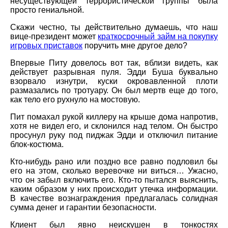
несуществующей террористической группы была
просто гениальной.
Скажи честно, ты действительно думаешь, что наш
вице-президент может
краткосрочный займ на покупку
игровых приставок
поручить мне другое дело?
Впервые Питу довелось вот так, вблизи видеть, как
действует разрывная пуля. Эдди Буша буквально
взорвало изнутри, куски окровавленной плоти
размазались по тротуару. Он был мертв еще до того,
как тело его рухнуло на мостовую.
Пит помахал рукой киллеру на крыше дома напротив,
хотя не видел его, и склонился над телом. Он быстро
просунул руку под пиджак Эдди и отключил питание
блок-костюма.
Кто-нибудь рано или поздно все равно подловил бы
его на этом, сколько веревочке ни виться… Ужасно,
что он забыл включить его. Кто-то пытался выяснить,
каким образом у них происходит утечка информации.
В качестве вознаграждения предлагалась солидная
сумма денег и гарантии безопасности.
Клиент был явно неискушен в тонкостях