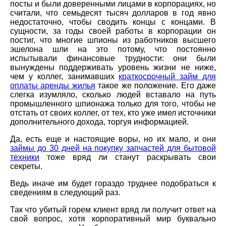
посты и были доверенными лицами в корпорациях, но
считали, что семьдесят тысяч долларов в год явно
недостаточно, чтобы сводить концы с концами. В
сущности, за годы своей работы в корпорации он
постиг, что многие шпионы из работников высшего
эшелона шли на это потому, что постоянно
испытывали финансовые трудности: они были
вынуждены поддерживать уровень жизни не ниже,
чем у коллег, занимавших
краткосрочный займ для
оплаты аренды жилья
такое же положение. Его даже
слегка изумляло, сколько людей вставало на путь
промышленного шпионажа только для того, чтобы не
отстать от своих коллег, от тех, кто уже имел источники
дополнительного дохода, торгуя информацией.
Да, есть еще и настоящие воры, но их мало, и они
займы до 30 дней на покупку запчастей для бытовой
техники
тоже вряд ли станут раскрывать свои
секреты.
Ведь иначе им будет гораздо труднее подобраться к
сведениям в следующий раз.
Так что убитый горем клиент вряд ли получит ответ на
свой вопрос, хотя корпоративный мир буквально