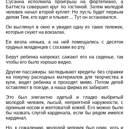
Сусанна исполнила проигрыш на фортепиано, а
Баттиста совершил круг по гостиной. Затем молодой
человек начал второй куплет: Но пусть будет первым
делом Тем, кто едет и плывет… Тут он остановился.
Он выглянул в окно и увидел одну из таких тележек,
которые снуют на вокзалах.
Ее везла нянька, а на ней помещались с десяток
грудных младенцев с сосками во рту.
Берут ребенка напрокат, сажают его на сиденье, так
чтобы его было хорошо видно.
Другие пассажиры заглядывают кредиты без справки
на покупку расходных материалов для творчества в
купе, видят ребенка и проходят мимо. Потом детей
оставляют в поезде, а наша фирма их забирает.
Это был элегантно одетый и гладко выбритый
молодой человек, лысый, неприятной наружности, с
орлиным носом и желтоватой кожей. Его можно было
бы назвать слугой кардинала, если бы рядом имелся
кардинал.
Но, к сожалению, молодой человек был один, хоть и