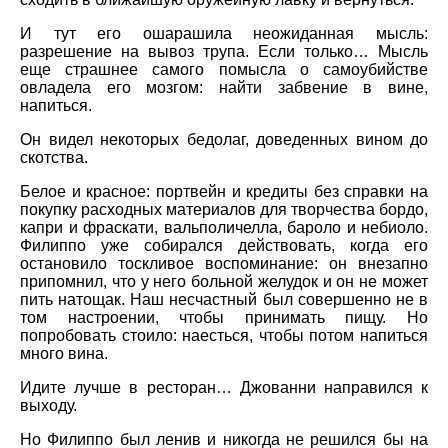
И тут его ошарашила неожиданная мысль:
разрешение на вывоз трупа. Если только… Мысль
еще страшнее самого помысла о самоубийстве
овладела его мозгом: найти забвение в вине,
напиться.
Он видел некоторых бедолаг, доведенных вином до
скотства.
Белое и красное: портвейн и кредиты без справки на
покупку расходных материалов для творчества бордо,
капри и фраскати, вальполичелла, бароло и небиоло.
Филиппо уже собирался действовать, когда его
остановило тоскливое воспоминание: он внезапно
припомнил, что у него больной желудок и он не может
пить натощак. Наш несчастный был совершенно не в
том настроении, чтобы принимать пищу. Но
попробовать стоило: наесться, чтобы потом напиться
много вина.
Идите лучше в ресторан… Джованни направился к
выходу.
Но Филиппо был ленив и никогда не решился бы на