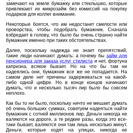
замечают на земле бумажку или стеклышко, которые
привлекают их микрозайм без комиссий на покупку
подарков для коллег внимание.
Некоторые боятся, что им недостанет смелости или
проворства, чтобы подобрать бумажник. Сначала
взбредает в голову, что было бы очень странно найти
бумажник именно при таких обстоятельствах.
Далее, поскольку надежда не знает препятствий,
такие люди начинают думать: а почему бы
займ для
пенсионера для заказа услуг стилиста
и нет, фортуна
капризна, всякое бывает. Но на что бы там ни
надеялись они, бумажник все же не попадается. На
самом деле нет причины задерживаться на какой-
либо одной цифре. Но в конце концов начинают
думать, что и несколько тысяч лир было бы совсем
неплохо.
Как бы то ни было, поскольку ничто не мешает думать
об очень больших суммах, советуем надеяться найти
бумажник с сотней миллионов лир. Деньги никогда не
валяются на дороге, а те редкие разы, когда это все-
таки бывает, валяются они там лишь несколько минут.
Деньги, которые ходят на улицах, никогда не