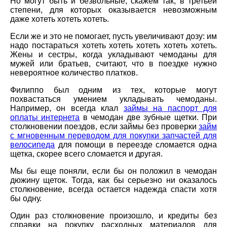
Но могут быть и безвольные, скажем так, в третьей
степени, для которых оказывается невозможным
даже хотеть хотеть хотеть.
Если же и это не помогает, пусть увеличивают дозу: им
надо постараться хотеть хотеть хотеть хотеть хотеть.
Жены и сестры, когда укладывают чемоданы для
мужей или братьев, считают, что в поездке нужно
невероятное количество платков.
Филиппо был одним из тех, которые могут
похвастаться умением укладывать чемоданы.
Например, он всегда клал
займы на паспорт для
оплаты интернета
в чемодан две зубные щетки. При
столкновении поездов, если займы без проверки
займ
с мгновенным переводом для покупки запчастей для
велосипеда
для помощи в переезде сломается одна
щетка, скорее всего сломается и другая.
Мы бы еще поняли, если бы он положил в чемодан
дюжину щеток. Тогда, как бы серьезно ни оказалось
столкновение, всегда остается надежда спасти хотя
бы одну.
Один раз столкновение произошло, и кредиты без
справки на покупку расходных материалов для