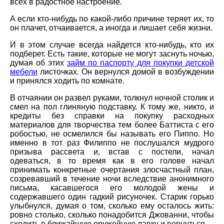
всех в радостное настроение.
А если кто-нибудь по какой-либо причине теряет их, то
он плачет, отчаивается, а иногда и лишает себя жизни.
И в этом случае всегда найдется кто-нибудь, кто их
подберет. Есть такие, которые не могут заснуть ночью,
думая об этих
займ по паспорту для покупки детской
мебели
листочках. Он вернулся домой в возбуждении
и принялся ходить по комнате.
В отчаянии он развел руками, толкнул ночной столик и
смел на пол глиняную подставку. К тому же, никто, и
кредиты без справки на покупку расходных
материалов для творчества тем более Баттиста с его
робостью, не осмелился бы называть его Пиппо. Но
именно в тот раз Филиппо не послушался мудрого
призыва рассвета и, встав с постели, начал
одеваться, в то время как в его голове начал
принимать конкретные очертания злосчастный план,
созревавший в течение ночи вследствие анонимного
письма, касавшегося его молодой жены и
содержавшего один гадкий рисуночек. Старик горько
улыбнулся, думая о том, сколько ему осталось жить:
ровно столько, сколько понадобится Джованни, чтобы
сходить в ближайшую оружейную лавку и вернуться.