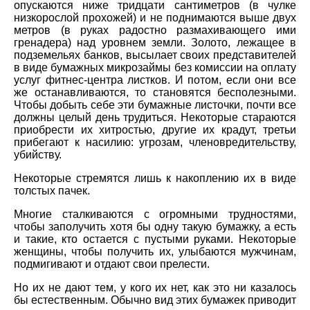
опускаются ниже тридцати сантиметров (в чулке
низкорослой прохожей) и не поднимаются выше двух
метров (в руках радостно размахивающего ими
гренадера) над уровнем земли. Золото, лежащее в
подземельях банков, высылает своих представителей
в виде бумажных микрозаймы без комиссии на оплату
услуг фитнес-центра листков. И потом, если они все
же останавливаются, то становятся бесполезными.
Чтобы добыть себе эти бумажные листочки, почти все
должны целый день трудиться. Некоторые стараются
приобрести их хитростью, другие их крадут, третьи
прибегают к насилию: угрозам, членовредительству,
убийству.
Некоторые стремятся лишь к накоплению их в виде
толстых пачек.
Многие сталкиваются с огромными трудностями,
чтобы заполучить хотя бы одну такую бумажку, а есть
и такие, кто остается с пустыми руками. Некоторые
женщины, чтобы получить их, улыбаются мужчинам,
подмигивают и отдают свои прелести.
Но их не дают тем, у кого их нет, как это ни казалось
бы естественным. Обычно вид этих бумажек приводит