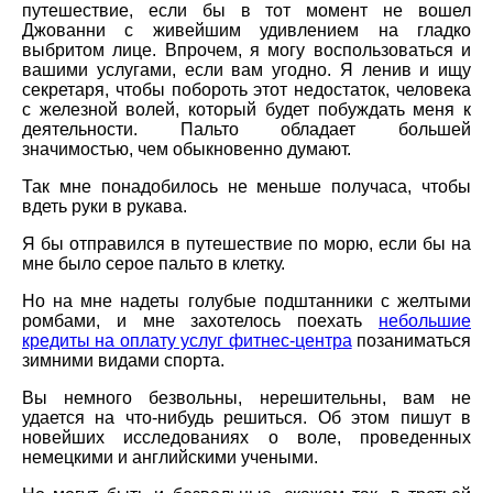
путешествие, если бы в тот момент не вошел
Джованни с живейшим удивлением на гладко
выбритом лице. Впрочем, я могу воспользоваться и
вашими услугами, если вам угодно. Я ленив и ищу
секретаря, чтобы побороть этот недостаток, человека
с железной волей, который будет побуждать меня к
деятельности. Пальто обладает большей
значимостью, чем обыкновенно думают.
Так мне понадобилось не меньше получаса, чтобы
вдеть руки в рукава.
Я бы отправился в путешествие по морю, если бы на
мне было серое пальто в клетку.
Но на мне надеты голубые подштанники с желтыми
ромбами, и мне захотелось поехать
небольшие
кредиты на оплату услуг фитнес-центра
позаниматься
зимними видами спорта.
Вы немного безвольны, нерешительны, вам не
удается на что-нибудь решиться. Об этом пишут в
новейших исследованиях о воле, проведенных
немецкими и английскими учеными.