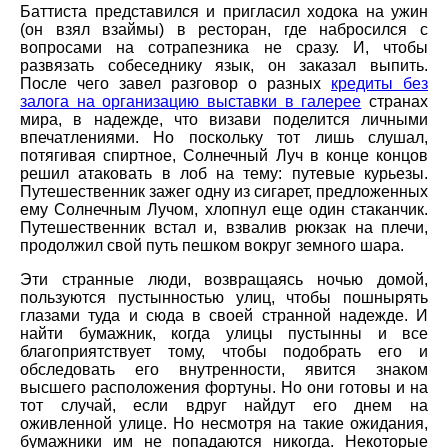
Баттиста представился и пригласил ходока на ужин
(он взял взаймы) в ресторан, где набросился с
вопросами на сотрапезника не сразу. И, чтобы
развязать собеседнику язык, он заказал выпить.
После чего завел разговор о разных
кредиты без
залога на организацию выставки в галерее
странах
мира, в надежде, что визави поделится личными
впечатлениями. Но поскольку тот лишь слушал,
потягивая спиртное, Солнечный Луч в конце концов
решил атаковать в лоб на тему: путевые курьезы.
Путешественник зажег одну из сигарет, предложенных
ему Солнечным Лучом, хлопнул еще один стаканчик.
Путешественник встал и, взвалив рюкзак на плечи,
продолжил свой путь пешком вокруг земного шара.
Эти странные люди, возвращаясь ночью домой,
пользуются пустынностью улиц, чтобы пошнырять
глазами туда и сюда в своей странной надежде. И
найти бумажник, когда улицы пустынны и все
благоприятствует тому, чтобы подобрать его и
обследовать его внутренности, явится знаком
высшего расположения фортуны. Но они готовы и на
тот случай, если вдруг найдут его днем на
оживленной улице. Но несмотря на такие ожидания,
бумажники им не попадаются никогда. Некоторые