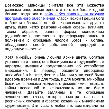
Возможно, минойцы считали все эти божества
разными ипостасями одного и того же бога и одной
богини, тогда как в
займы без залога для покупки
программного обеспечения
классической Греции боги
и богини обладали явной независимостью друг от
друга, имея четко разграниченные сферы влияния.
Таким образом, ранняя форма монотеизма
(единобожия) постепенно трансформировалась в
политеизм с огромным числом богов и богинь,
обладавших своей собственной природой и
индивидуальностью.
Хотя минойцы очень любили яркие цвета, богатые
украшения и танцы, они были умным и трудолюбивым
народом, имевшим представления об устройстве
мироздания. В период расцвета дворцовых
ансамблей в Кноссе, Фесте и Маллии у жителей было
вдоволь времени и для труда, и для молитв. Минойцы
были смышлеными людьми, стремившимися познать
тайны вселенной и использовать их во благо
человека. Давайте заглянем в те огромные
человеческие глаза, которые смотрят на нас с
росписных сосудов и фресок, созданных минойскими
художниками. Эти глаза с любопытством взирали на