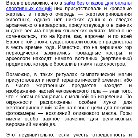
Вполне возможно, что в
займ без отказов для оплаты
спортивных секций
них присутствовали и кровавые
жертвы, в первую очередь — жертвоприношения
животных, однако нет никаких данных о следах
архаического варварства, присутствующего в ранних
и даже весьма поздних языческих культах. Можно не
сомневаться, что на Крите, как, впрочем, и по всей
Европе той эпохи, существовали особые празднества
в честь времен года. Известно, что на вершинах гор
периодически зажигались громадные костры, и
археологи находят немало вотивных (жертвенных)
предметов, которые бросали в пламя таких костров.
Возможно, в таких ритуалах симпатической магии
присутствовал и некий терапевтический элемент, ибо
в числе жертвенных предметов находят и
изображения частей человеческого тела — знак того,
что к богам обращались с мольбой об исцелении. По
окружности расположены особые лунки для
жертвоприношений займ на любые цели для покупки
фотокамеры — возлияний оливкового масла. Горы
имели особо важное значение для религиозных
верований минойцев.
Это неудивительно, если учесть отрешенность и