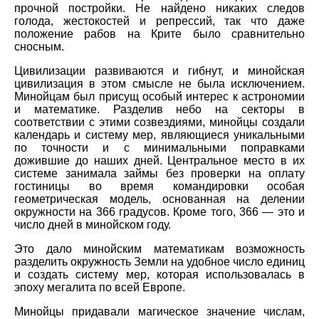
прочной постройки. Не найдено никаких следов
голода, жестокостей и репрессий, так что даже
положение рабов на Крите было сравнительно
сносным.
Цивилизации развиваются и гибнут, и минойская
цивилизация в этом смысле не была исключением.
Минойцам был присущ особый интерес к астрономии
и математике. Разделив небо на секторы в
соответствии с этими созвездиями, минойцы создали
календарь и систему мер, являющиеся уникальными
по точности и с минимальными поправками
дожившие до наших дней. Центральное место в их
системе занимала займы без проверки на оплату
гостиницы во время командировки особая
геометрическая модель, основанная на делении
окружности на 366 градусов. Кроме того, 366 — это и
число дней в минойском году.
Это дало минойским математикам возможность
разделить окружность Земли на удобное число единиц
и создать систему мер, которая использовалась в
эпоху мегалита по всей Европе.
Минойцы придавали магическое значение числам,