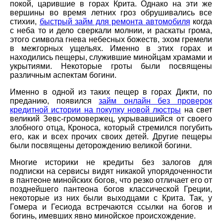
покой, царившие в горах Крита. Однако на эти же
вершины во время летних гроз обрушивались все
стихии,
быстрый займ для ремонта автомобиля
когда
с неба то и дело сверкали молнии, и раскаты грома,
этого символа гнева небесных божеств, эхом гремели
в межгорных ущельях. Именно в этих горах и
находились пещеры, служившие минойцам храмами и
укрытиями. Некоторые гроты были посвящены
различным аспектам богини.
Именно в одной из таких пещер в горах Дикти, по
преданию, появился
займ онлайн без проверок
кредитной истории на покупку новой люстры
на свет
великий Зевс-громовержец, укрывавшийся от своего
злобного отца, Кроноса, который стремился погубить
его, как и всех прочих своих детей. Другие пещеры
были посвящены деторождению великой богини.
Многие историки не кредиты без залогов для
подписки на сервисы видят никакой упорядоченности
в пантеоне минойских богов, что резко отличает его от
позднейшего пантеона богов классической Греции,
некоторые из них были выходцами с Крита. Так, у
Гомера и Гесиода встречаются ссылки на богов и
богинь, имевших явно минойское происхождение.