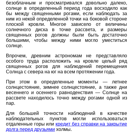
безоблачным и просматривался довольно далеко,
солнце в определенный период года восходило как
бы между священными рогами, если наблюдать за
ним из некой определенной точки на боковой стороне
плоской кровли. Многое зависело от величины
солнечного диска в точке рассвета, и размеры
священных рогов должны были быть достаточно
большими, чтобы между ними могло уместиться
солнце.
Впрочем, древним астрономам не представляло
особого труда расположить на кровле целый ряд
священных рогов для наблюдений перемещения
Солнца с севера на юг на всем протяжении года.
При этом в определенные моменты — летнее
солнцестояние, зимнее солнцестояние, а также дни
весеннего и осеннего равноденствия — Солнце на
рассвете находилось точно между рогами одной из
пар.
Для большей точности наблюдений в качестве
наблюдательных пунктов могли использоваться
отдаленные горы или
кредит без справки на закрытие
долга перед друзьями
холмы.