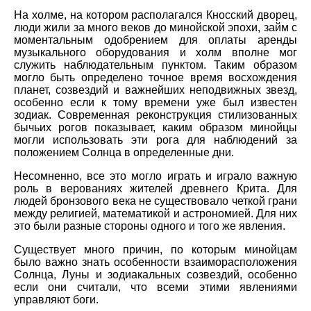
На холме, на котором располагался Кносский дворец,
люди жили за много веков до минойской эпохи, займ с
моментальным одобрением для оплаты аренды
музыкального оборудования и холм вполне мог
служить наблюдательным пунктом. Таким образом
могло быть определено точное время восхождения
планет, созвездий и важнейших неподвижных звезд,
особенно если к тому времени уже был известен
зодиак. Современная реконструкция стилизованных
бычьих рогов показывает, каким образом минойцы
могли использовать эти рога для наблюдений за
положением Солнца в определенные дни.
Несомненно, все это могло играть и играло важную
роль в верованиях жителей древнего Крита. Для
людей бронзового века не существовало четкой грани
между религией, математикой и астрономией. Для них
это были разные стороны одного и того же явления.
Существует много причин, по которым минойцам
было важно знать особенности взаиморасположения
Солнца, Луны и зодиакальных созвездий, особенно
если они считали, что всеми этими явлениями
управляют боги.