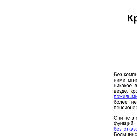
К
Без комп
ними мгн
никакое 
везде, к
пожилым
более не
пенсионер
Они не в 
функций. 
без отказ
Большин