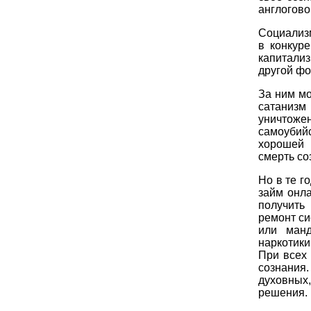
англогово
Социализм
в конкуре
капитали
другой фо
За ним мо
сатанизм
уничтож
самоубийс
хорошей 
смерть со
Но в те г
займ онл
получить
ремонт си
или манд
наркотики
При всех
сознания.
духовных
решения.