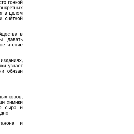
то гонкой
конкретных
ег в целом
и, счётной
бщества в
ы давать
ое чтение
зданиях,
ки узнаёт
ни обязан
ных коров,
ши химики
го сыра и
одно.
утанона и