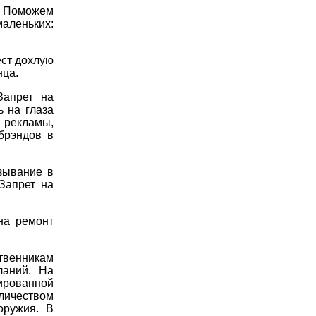
 Поможем
аленьких:
ест дохлую
нца.
Запрет на
ь на глаза
рекламы,
брэндов в
зывание в
Запрет на
на ремонт
твенникам
ланий. На
шированной
личеством
оружия. В