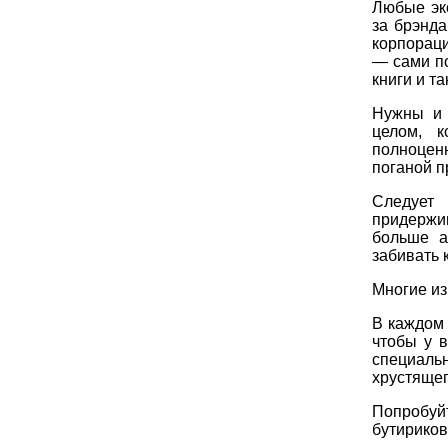
Любые эк
за брэнда
корпораци
— сами по
книги и та
Нужны и 
целом, 
полноцен
поганой п
Следует
придержи
больше а
забивать 
Многие из
В каждом 
чтобы у 
специаль
хрустящег
Попробуй
бутириков