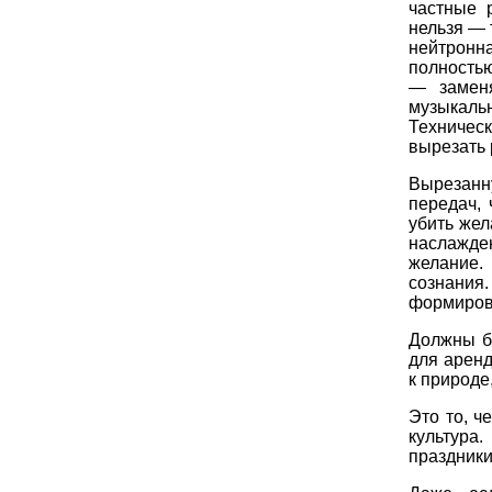
частные 
нельзя — 
нейтронн
полностью
— заменя
музыкаль
Техническ
вырезать 
Вырезанн
передач,
убить жел
наслажден
желание.
сознания.
формиров
Должны б
для аренд
к природе
Это то, ч
культура
праздники