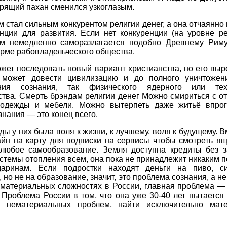
рящий пахан сменился узкоглазым.
 стал сильным конкурентом религии денег, а она отчаянно
нции для развития. Если нет конкуренции (на уровне ре
зм немедленно саморазлагается подобно Древнему Рим
рме рабовладельческого общества.
жет последовать новый вариант христианства, но его вы
 может довести цивилизацию и до полного уничтоже
ения сознания, так физического ядерного или техн
тва. Смерть брэндам религии денег Можно смириться с о
одежды и мебели. Можно вытерпеть даже житьё впрог
знания — это конец всего.
оды у них была воля к жизни, к лучшему, воля к будущему. В
айн на карту для подписки на сервисы чтобы смотреть ящ
 любое самообразование. Земля доступна кредиты без з
стемы отопления всем, она пока не принадлежит никаким
аринам. Если подростки находят деньги на пиво, с
, но не на образование, значит, это проблема сознания, а не
 материальных сложностях в России, главная проблема —
 Проблема России в том, что она уже 30-40 лет пытается
, нематериальных проблем, найти исключительно мат