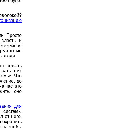
тебя будет
оволокой?
ганизацию
ть. Просто
 власть и
ужеземная
нормальные
к люди.
ать рожать
ывать этих
семьи. Что
оление, до
а час, это
ить, оно
вания для
 системы
я от него,
 сохранить
ить, чтобы