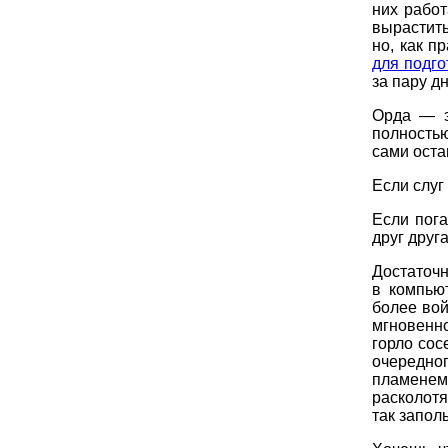
них работ
вырастит
но, как п
для подго
за пару д
Орда — э
полность
сами оста
Если слуг 
Если пога
друг друга
Достаточн
в компью
более вой
мгновенно
горло сос
очередно
пламенем
расколот
так запо