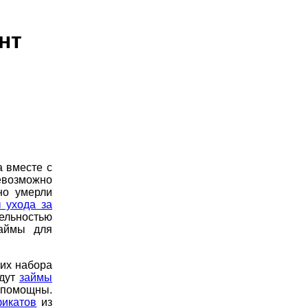
нт
 вместе с
евозможно
но умерли
 ухода за
ельностью
займы для
них набора
удут
займы
спомощны.
фикатов
из