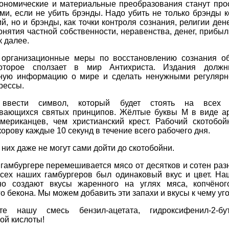
ономические и материальные преобразования станут прос
ми, если не убить брэнды. Надо убить не только брэнды 
й, но и брэнды, как точки контроля сознания, религии ден
нятия частной собственности, неравенства, денег, прибыл
к далее.
организационные меры по восстановлению сознания о
которое сползает в мир Антихриста. Издания должн
ную информацию о мире и сделать ненужными регулярн
рессы.
 ввести символ, который будет стоять на всех и
вающихся святых принципов. Жёлтые буквы М в виде ар
мериканцев, чем христианский крест. Рабочий скотобой
корову каждые 10 секунд в течение всего рабочего дня.
 них даже не могут сами дойти до скотобойни.
гамбургере перемешивается мясо от десятков и сотен раз
всех наших гамбургеров был одинаковый вкус и цвет. На
но создают вкусы жаренного на углях мяса, копчёно
о бекона. Мы можем добавить эти запахи и вкусы к чему уг
те нашу смесь бензил-ацетата, гидроксифенил-2-б
ой кислоты!