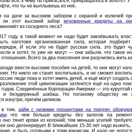
тобы всё, к чему ты прикасался, превращалось в золото? У 
ефти, что ты не выплывешь из неё.
я на даче за высоким забором с охраной и колючей пр
т ли этот высокий забор
мгновенные кредиты на ор
миномёт из соседнего леса?
917 году, в такой момент не надо будет завоёвывать влас
ыть наготове организованная сила, которая подберёт
порядок. И если это не будет русская сила, это будет ч
 если и хотят, то уже не могут — они забыли, что такое 
отношения. Всего за два поколения они разучились жить ка
ападе ввести высокие пособия на детей, то они могут нач
нег. Но никто не станет воспитывать, и не сможет воспит
России люди пока и хотят иметь детей, и ещё могут создать 
 разложение этой цивилизации затянется ещё на одно пок
 годов. Соединённые Корпорации Америки — это курултай н
й и безудержный шабаш. Но поганому обществу не ж
ся изнутри, причём целиком.
 в том,
займ с низкими процентами на покупку оборудо
мки
что чем больше кредиты без залогов на ремонт
 оно тянет крови из колоний, тем меньше усилий требуетс
ее оно дегенерирует. В ближайшие 15-30 лет надо выжить,
ание, и быть готовыми к этим кризисам. И надо не допуст