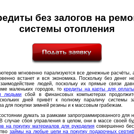
редиты без залогов на ремо
системы отопления
ьютеров мгновенно парализуются все денежные расчёты, а
овенно встанет и вся экономика. Поскольку без денег н
взаимодействие людей, поскольку их прямые связи дав
роме маленьких городов, то
кредиты на карты для оплаты
и людьми
сбой в финансовых компьютерах продолжит
скольких дней привёт к полному параличу системы 
а для покупки зимней резины и к массовым грабежам.
состоянии думать за рамками запрограммированного для 
В случае сбоя управления в целом, они в массе своей б
ов на покупку материалов для рукоделия
совершенно бе
ство
займы на любые цели на покупку подарочных серти