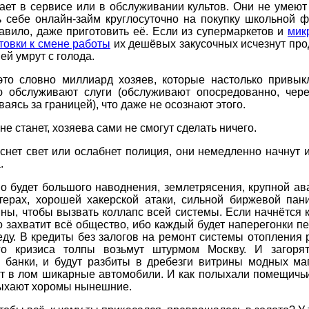
ает в сервисе или в обслуживании культов. Они не умеют
ь себе онлайн-займ круглосуточно на покупку школьной ф
равило, даже приготовить её. Если из супермаркетов и
мик
товки к смене работы
их дешёвых закусочных исчезнут про
ней умрут с голода.
то словно миллиард хозяев, которые настолько привыкл
ю обслуживают слуги (обслуживают опосредованно, чере
ваясь за границей), что даже не осознают этого.
не станет, хозяева сами не смогут сделать ничего.
снет свет или ослабнет полиция, они немедленно начнут 
.
о будет большого наводнения, землетрясения, крупной ав
терах, хорошей хакерской атаки, сильной биржевой пани
ны, чтобы вызвать коллапс всей системы. Если начнётся к
 захватит всё общество, ибо каждый будет наперегонки п
еду. В кредиты без залогов на ремонт системы отопления 
го кризиса толпы возьмут штурмом Москву. И загоря
 банки, и будут разбиты в дребезги витрины модных маг
ят в лом шикарные автомобили. И как полыхали помещичьи
лыхают хоромы нынешние.