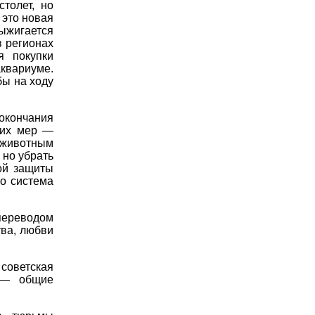
толет, но
 это новая
ыжигается
в регионах
я покупки
квариуме.
бы на ходу
окончания
тих мер —
я животным
 но убрать
ой защиты
но система
переводом
тва, любви
 советская
о — общие