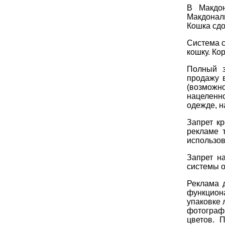
В Макдо
Макдонал
Кошка сдох
Система с
кошку. Ко
Полный з
продажу в
(возмож
нацеленн
одежде, н
Запрет к
рекламе 
использов
Запрет н
системы о
Реклама 
функцион
упаковке 
фотограф
цветов. 