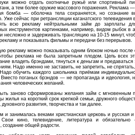
руки можно отдать охотничье ружьё или спортивный пис
танк, а тем более оружие массового поражения. Реклама —
ая бомба — оболочка тела сохраняется, но сознание в
. Уже сейчас при ретрансляции каганатского телевидения 
ть всю рекламу нейтральными займ до зарплаты дл
ных инструментов картинками, например, видом рыбок в а
и несложно и задерживать трансляцию на 10-15 минут, что
рекламу и показывать фильмы и передачи без перерывов.
ую рекламу можно показывать одним блоком ночью после 
 чтобы реклама не была запретным плодом. Цель всех э
ание владеть брэндами, тянуться к деньгам и предаватьс
иям. Надо именно не заставить, не запретить, не спрятать,
 Надо обучить каждого школьника приёмам индивидуальн
 Вместо поганых брэндов — не пропаганда и идеология, 
ания человеческих желаний.
ыть заново сформированы желания займ с мгновенным 
ы жилья на короткий срок крепкой семьи, дружного общес
, духовного развития, творчества и так далее.
ем и занималась веками христианская церковь и русская и
. Свои кино, телевидение, литература и обязательн
, создание общей радости.