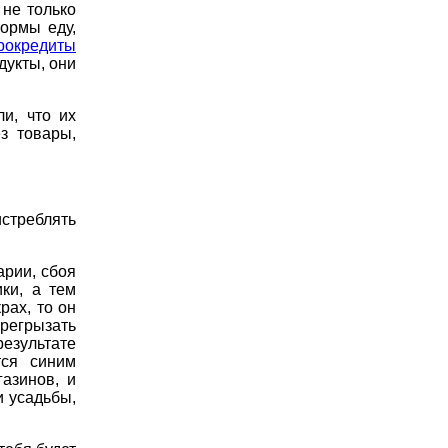
 не только
ормы еду,
рокредиты
дукты, они
и, что их
з товары,
истреблять
арии, сбоя
ки, а тем
рах, то он
ерегрызать
результате
тся синим
азинов, и
 усадьбы,