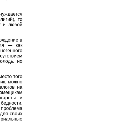
 нуждается
лигий), то
у и любой
рождение в
ния — как
огенного
тсутствием
олодь, но
место того
ик, можно
алогов на
 помещикам
игареты и
 бедности.
 проблема
 для своих
ериальные