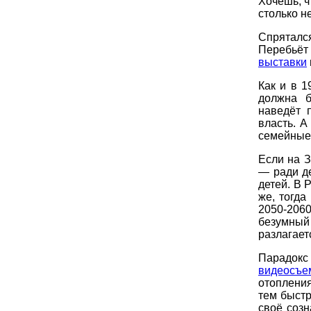
Хочешь, ч
столько н
Спряталс
Перебьё
выставки
Как и в 1
должна б
наведёт 
власть. А
семейные 
Если на З
— ради де
детей. В 
же, тогда
2050-2060
безумны
разлагает
Парадокс
видеосъе
отопления
тем быстр
своё созн