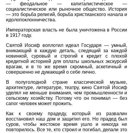
— феодальное — капиталистическое —
социалистическое или рыночное общество. История
— это борьба религий, борьба христианского начала и
идолопоклонничества.
Императорская власть не была уничтожена в России
в 1917 году.
Святой Иосиф воплотил идеал Государя — умный,
вникающий в каждую деталь, следящий за каждой
новинкой, суровый и строгий к кредит с плохой
кредитной историей для оплаты школьных экскурсий
врагам, и в то же время скромный, аскетичный и
совершенно не думающий о себе лично.
В полуголодной стране классической музыке,
архитектуре, литературе, театру, кино Святой Иосиф
уделял не меньше внимания, чем промышленности и
сельскому хозяйству. Потому что он понимал — без
сапог человек может прожить.
Как к своему прадеду, который из развалин
восстановил наш дом и защитил его. Но прадед был
суров, чтобы жестокое время ушло и никогда не
повторилось. Все те, кто строил и погибал, делали это