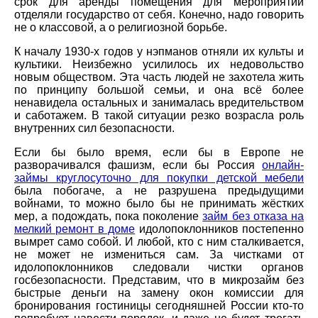
срок для аренды помещения для мероприятий
отделяли государство от себя. Конечно, надо говорить
не о классовой, а о религиозной борьбе.
К началу 1930-х годов у нэпманов отняли их культы и
культики. Неизбежно усилилось их недовольство
новым обществом. Эта часть людей не захотела жить
по принципу большой семьи, и она всё более
ненавидела остальных и занималась вредительством
и саботажем. В такой ситуации резко возрасла роль
внутренних сил безопасности.
Если бы было время, если бы в Европе не
разворачивался фашизм, если бы Россия
онлайн-
займы круглосуточно для покупки детской мебели
была побогаче, а не разрушена предыдущими
войнами, то можно было бы не принимать жёстких
мер, а подождать, пока поколение
займ без отказа на
мелкий ремонт в доме
идолопоклонников постепенно
вымрет само собой. И любой, кто с ним сталкивается,
не может не измениться сам. За чистками от
идолопоклонников следовали чистки органов
госбезопасности. Представим, что в микрозайм без
быстрые деньги на замену окон комиссии для
бронирования гостиницы сегодняшней России кто-то