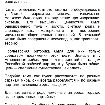
ради для нас.
Как мы отмечали, хотя это никогда не обсуждалось в
учебниках марксизма-ленинизма, изначально
марксизм был создан как внутренне противоречивая
система. Его высшими ценностями были
одновременно труд и золото, счётная книга и
справедливость, материализм и построение
идеальных общественных отношений. В реальной
жизни было совершенно неочевидно, как трактовать
теорию.
Пролетарская риторика была для них только
средством достижения этой цели. Вначале и у
мгновенные займы для оплаты занятий по танцам
Российской рабочей партии, и у Бунда была общая
цель — свержение существовавшей власти.
Подобно тому, как иудеи расселяются по разным
странам мира, они всегда расселяются и по разным
партиям, течениям и организациям.
Для них вечные родоплеменные интересы гораздо
выше временных партийных.
Сразу после Октябрьской революции в Военном