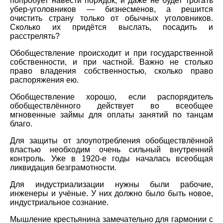
попробует навести порядок, и даже не будет трогать
убер-уголовников — бизнесменов, а решится
очистить страну только от обычных уголовников.
Сколько их придётся выслать, посадить и
расстрелять?
Обобществление происходит и при государственной
собственности, и при частной. Важно не столько
право владения собственностью, сколько право
распоряжения ею.
Обобществление хорошо, если распорядитель
обобществлённого действует во всеобщее
мгновенные займы для оплаты занятий по танцам
благо.
Для защиты от злоупотребления обобществлённой
властью необходим очень сильный внутренний
контроль. Уже в 1920-е годы началась всеобщая
ликвидация безграмотности.
Для индустриализации нужны были рабочие,
инженеры и учёные. У них должно было быть новое,
индустриальное сознание.
Мышление крестьянина замечательно для гармонии с