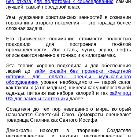
без отказа для подготовки к собеседованию
самый
лучший, самый передовой класс.
Увы, удержание христианских ценностей в сознании
горожанина второго поколения — это гораздо более
сложная задача.
Его физическое понимание стоимости полностью
подходило для построения тяжёлой
промышленности. Ибо сталь, чугун, зерно, нефть
описываются именно в тоннах и в килограммах.
Эта теория хорошо подходила и для обеспечения
людей до
займ онлайн без проверки кредитной
истории для оплаты аренды музыкального
оборудования
уровня необходимого — парой сапог
как таковых (а не модных), шинели как универсальной
одежды, питания как набора калорий и так
займ под
0% для замены сантехники
далее.
Создателя до тех пор невиданного мира, который
называется Советский Союз. Демократы оценивают
товарища Сталина как Святого Иосифа.
Демократы находят в творении Создателя
несовершенства, и находят несовершенства в