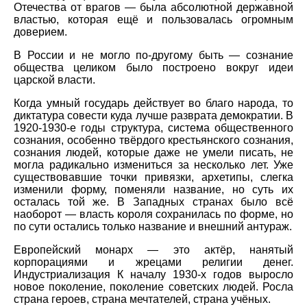
Отечества от врагов — была абсолютной державной
властью, которая ещё и пользовалась огромным
доверием.
В России и не могло по-другому быть — сознание
общества целиком было построено вокруг идеи
царской власти.
Когда умный государь действует во благо народа, то
диктатура совести куда лучше разврата демократии. В
1920-1930-е годы структура, система общественного
сознания, особенно твёрдого крестьянского сознания,
сознания людей, которые даже не умели писать, не
могла радикально измениться за несколько лет. Уже
существовавшие точки привязки, архетипы, слегка
изменили форму, поменяли название, но суть их
осталась той же. В Западных странах было всё
наоборот — власть короля сохранилась по форме, но
по сути остались только название и внешний антураж.
Европейский монарх — это актёр, нанятый
корпорациями и жрецами религии денег.
Индустриализация К началу 1930-х годов выросло
новое поколение, поколение советских людей. Росла
страна героев, страна мечтателей, страна учёных.