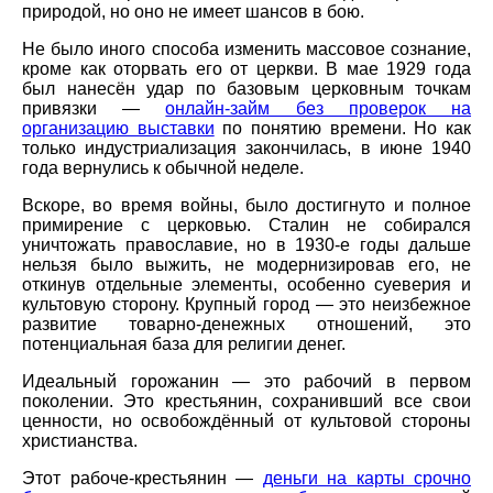
природой, но оно не имеет шансов в бою.
Не было иного способа изменить массовое сознание,
кроме как оторвать его от церкви. В мае 1929 года
был нанесён удар по базовым церковным точкам
привязки —
онлайн-займ без проверок на
организацию выставки
по понятию времени. Но как
только индустриализация закончилась, в июне 1940
года вернулись к обычной неделе.
Вскоре, во время войны, было достигнуто и полное
примирение с церковью. Сталин не собирался
уничтожать православие, но в 1930-е годы дальше
нельзя было выжить, не модернизировав его, не
откинув отдельные элементы, особенно суеверия и
культовую сторону. Крупный город — это неизбежное
развитие товарно-денежных отношений, это
потенциальная база для религии денег.
Идеальный горожанин — это рабочий в первом
поколении. Это крестьянин, сохранивший все свои
ценности, но освобождённый от культовой стороны
христианства.
Этот рабоче-крестьянин —
деньги на карты срочно