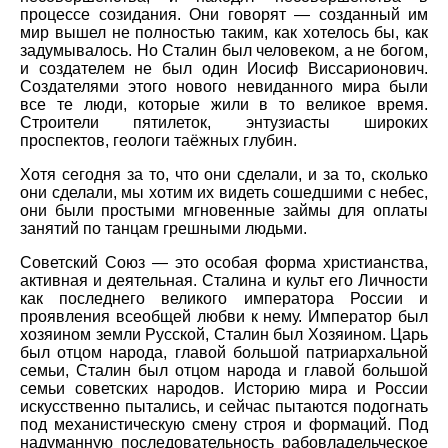
процессе созидания. Они говорят — созданный им
мир вышел не полностью таким, как хотелось бы, как
задумывалось. Но Сталин был человеком, а не богом,
и создателем не был один Иосиф Виссарионович.
Создателями этого нового невиданного мира были
все те люди, которые жили в то великое время.
Строители пятилеток, энтузиасты широких
проспектов, геологи таёжных глубин.
Хотя сегодня за то, что они сделали, и за то, сколько
они сделали, мы хотим их видеть сошедшими с небес,
они были простыми мгновенные займы для оплаты
занятий по танцам грешными людьми.
Советский Союз — это особая форма христианства,
активная и деятельная. Сталина и культ его Личности
как последнего великого императора России и
проявления всеобщей любви к нему. Император был
хозяином земли Русской, Сталин был Хозяином. Царь
был отцом народа, главой большой патриархальной
семьи, Сталин был отцом народа и главой большой
семьи советских народов. Историю мира и России
искусственно пытались, и сейчас пытаются подогнать
под механистическую смену строя и формаций. Под
надуманную последовательность рабовладельческое