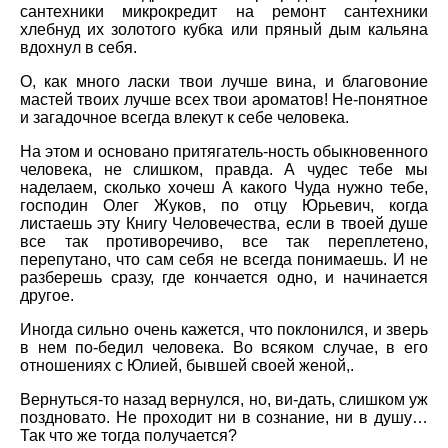
сантехники микрокредит на ремонт сантехники
хлебнуд их золотого кубка или пряный дым кальяна
вдохнул в себя.
О, как много ласки твои лучше вина, и благовоние
мастей твоих лучше всех твои ароматов! Не-понятное
и загадочное всегда влекут к себе человека.
На этом и основано притягатель-ность обыкновенного
человека, не слишком, правда. А чудес тебе мы
наделаем, сколько хочеш А какого Чуда нужно тебе,
господин Олег Жуков, по отцу Юрьевич, когда
листаешь эту Книгу Человечества, если в твоей душе
все так противоречиво, все так переплетено,
перепутано, что сам себя не всегда понимаешь. И не
разберешь сразу, где кончается одно, и начинается
другое.
Иногда сильно очень кажется, что поклонился, и зверь
в нем по-бедил человека. Во всяком случае, в его
отношениях с Юлией, бывшей своей женой,.
Вернуться-то назад вернулся, но, ви-дать, слишком уж
поздновато. Не проходит ни в сознание, ни в душу…
Так что же тогда получается?