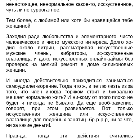
ненастоящее, ненормальное какое-то, исскуственное,
чуть ли не суррогатное.
Тем более, с любимой или хотя бы нравящейся тебе
женщиной.
Заходил ради любопытства и элементарного, чисто
человеческого и чисто мужского интереса. Долго хо-
дил около витрин, рассматривая искусственные
мужские члены, вибраторы, ис-скуственные
влагалища и даже искусственных онлайн-займы без
проверок на мелкий ремонт в доме силиконовых
женщин.
И иногда действительно приходиться заниматься
самоудовлет-ворение. Тогда что ж, в петлю лезть из за
того, что член иногда торчком стоит и буквально
мешает нормально жить? И ни-кому от этого плохо не
будет и никогда не бывало. Да еще вооб-ражение,
говорят, при этом развивается. Вот только
искусственная женщина или искус-ственное
влагалище для подобных занятиц -бр-р-р-р, ни за что,
ни за какие деньги!.
Прав-да, тогда эти действия считались