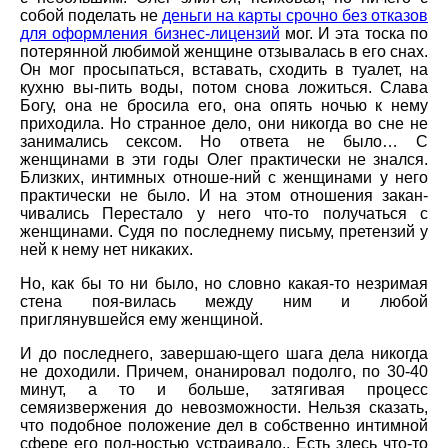
собой поделать не
деньги на карты срочно без отказов
для оформления бизнес-лицензий
мог. И эта тоска по
потерянной любимой женщине отзывалась в его снах.
Он мог просыпаться, вставать, сходить в туалет, на
кухню вы-пить воды, потом снова ложиться. Слава
Богу, она не бросила его, она опять ночью к нему
приходила. Но странное дело, они никогда во сне не
занимались сексом. Но ответа не было… С
женщинами в эти годы Олег практически не знался.
Близких, интимных отноше-ний с женщинами у него
практически не было. И на этом отношения закан-
чивались Перестало у него что-то получаться с
женщинами. Судя по последнему письму, претензий у
ней к нему нет никаких.
Но, как бы то ни было, но словно какая-то незримая
стена поя-вилась между ним и любой
приглянувшейся ему женщиной.
И до последнего, завершаю-щего шага дела никогда
не доходили. Причем, онанировал подолго, по 30-40
минут, а то и больше, затягивая процесс
семяизвержения до невозможности. Нельзя сказать,
что подобное положение дел в собственно интимной
сфере его пол-ностью устраивало.. Есть здесь что-то