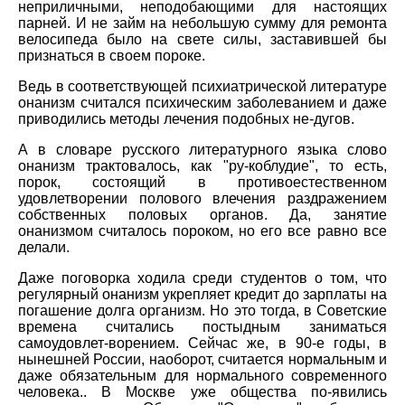
неприличными, неподобающими для настоящих
парней. И не займ на небольшую сумму для ремонта
велосипеда было на свете силы, заставившей бы
признаться в своем пороке.
Ведь в соответствующей психиатрической литературе
онанизм считался психическим заболеванием и даже
приводились методы лечения подобных не-дугов.
А в словаре русского литературного языка слово
онанизм трактовалось, как "ру-коблудие", то есть,
порок, состоящий в противоестественном
удовлетворении полового влечения раздражением
собственных половых органов. Да, занятие
онанизмом считалось пороком, но его все равно все
делали.
Даже поговорка ходила среди студентов о том, что
регулярный онанизм укрепляет кредит до зарплаты на
погашение долга организм. Но это тогда, в Советские
времена считались постыдным заниматься
самоудовлет-ворением. Сейчас же, в 90-е годы, в
нынешней России, наоборот, считается нормальным и
даже обязательным для нормального современного
человека.. В Москве уже общества по-явились