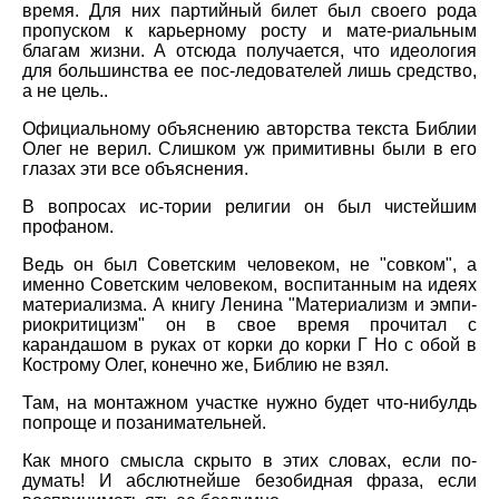
время. Для них партийный билет был своего рода
пропуском к карьерному росту и мате-риальным
благам жизни. А отсюда получается, что идеология
для большинства ее пос-ледователей лишь средство,
а не цель..
Официальному объяснению авторства текста Библии
Олег не верил. Слишком уж примитивны были в его
глазах эти все объяснения.
В вопросах ис-тории религии он был чистейшим
профаном.
Ведь он был Советским человеком, не "совком", а
именно Советским человеком, воспитанным на идеях
материализма. А книгу Ленина "Материализм и эмпи-
риокритицизм" он в свое время прочитал с
карандашом в руках от корки до корки Г Но с обой в
Кострому Олег, конечно же, Библию не взял.
Там, на монтажном участке нужно будет что-нибулдь
попроще и позанимательней.
Как много смысла скрыто в этих словах, если по-
думать! И абслютнейше безобидная фраза, если