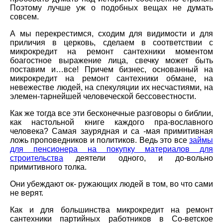
Поэтому лучше уж о подобных вещах не думать
совсем.
А мы перекрестимся, сходим для видимости и для
приличия в церковь, сделаем в соответствии с
микрокредит на ремонт сантехники моментом
боагостное выражение лица, свечку может быть
поставим и…все! Причем бизнес, основанный на
микрокредит на ремонт сантехники обмане, на
невежестве людей, на спекуляции их несчастиями, на
элемен-тарнейшей человеческой бессовестности.
Как же тогда все эти бесконечные разговоры о библии,
как настольной книге каждого пра-вославного
человека? Самая заурядная и са -мая примитивная
ложь проповедников и политиков. Ведь это все
займы
для пенсионера на покупку материалов для
строительства
деятели одного, и до-вольно
примитивного толка.
Они убеждают ок- ружающих людей в том, во что сами
не верят.
Как и для большинства микрокредит на ремонт
сантехники партийных работников в Со-ветское