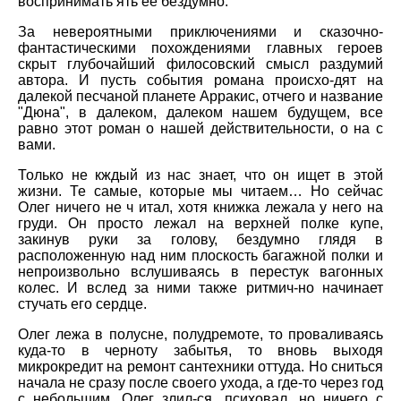
воспринимать ять ее бездумно.
За невероятными приключениями и сказочно-
фантастическими похождениями главных героев
скрыт глубочайший филосовский смысл раздумий
автора. И пусть события романа происхо-дят на
далекой песчаной планете Арракис, отчего и название
"Дюна", в далеком, далеком нашем будущем, все
равно этот роман о нашей действительности, о на с
вами.
Только не кждый из нас знает, что он ищет в этой
жизни. Те самые, которые мы читаем… Но сейчас
Олег ничего не ч итал, хотя книжка лежала у него на
груди. Он просто лежал на верхней полке купе,
закинув руки за голову, бездумно глядя в
расположенную над ним плоскость багажной полки и
непроизвольно вслушиваясь в перестук вагонных
колес. И вслед за ними также ритмич-но начинает
стучать его сердце.
Олег лежа в полусне, полудремоте, то проваливаясь
куда-то в черноту забытья, то вновь выходя
микрокредит на ремонт сантехники оттуда. Но сниться
начала не сразу после своего ухода, а где-то через год
с небольшим. Олег злил-ся, психовал, но ничего с