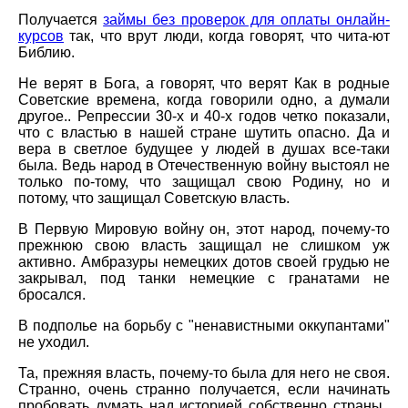
Получается
займы без проверок для оплаты онлайн-
курсов
так, что врут люди, когда говорят, что чита-ют
Библию.
Не верят в Бога, а говорят, что верят Как в родные
Советские времена, когда говорили одно, а думали
другое.. Репрессии 30-х и 40-х годов четко показали,
что с властью в нашей стране шутить опасно. Да и
вера в светлое будущее у людей в душах все-таки
была. Ведь народ в Отечественную войну выстоял не
только по-тому, что защищал свою Родину, но и
потому, что защищал Советскую власть.
В Первую Мировую войну он, этот народ, почему-то
прежнюю свою власть защищал не слишком уж
активно. Амбразуры немецких дотов своей грудью не
закрывал, под танки немецкие с гранатами не
бросался.
В подполье на борьбу с "ненавистными оккупантами"
не уходил.
Та, прежняя власть, почему-то была для него не своя.
Странно, очень странно получается, если начинать
пробовать думать над историей собственно страны..