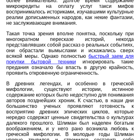
более внимательно. Долгое время содержание
микрокредиты на оплату услуг такси мифов
воспринималось историками, изучавшими культурные
реалии дописьменных народов, как некие фантазии,
не заслуживающие внимания.
Такая точка зрения вполне понятна, поскольку при
многократном пересказе историй, некогда
представлявших собой рассказ о реальных событиях,
они обрастали вымыслами и искажались сверх
всякой меры. Однако полностью
быстрый заем для
покупки бытовой техники
игнорировать такие
предания означало бы впасть в другую крайность,
проявить откровенную ограниченность.
В древних легендах, и особенно в греческой
мифологии, существуют истории, истинное
содержание которых было недоступно для понимания
авторов позднейших хроник. К счастью, в наши дни
большинство ученых проявляют готовность к
восприятию древних эпических циклов, которые
нередко содержат ценные свидетельства о культурах
далекого прошлого. Шлиман был наделен богатым
воображением, и у него рано возникла любовь к
греческой мифологии. В молодые годы Шлиман
упорно трудился и стремился составить себе