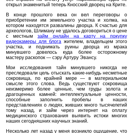
открыл знаменитый теперь Кносский дворец на Крите.
В конце прошлого века он вел переговоры о
приобретении им земельного участка и холма, на
котором находятся развалины дворца. К счастью для
археологов, Шлиману не удалось договориться о цене
с местным
займ онлайн на карту на покупку
видеокамеры для блога
жителем, владельцем этого
участка, и поднимать руины дворца из мрака
минувшего довелось куда более осторожному
мастеру раскопок — сэру Артуру Эвансу.
Мои исследования тайн минувшего никогда не
преследовали цель отыскать какие-нибудь несметные
сокровища, по крайней мере — в материальном
смысле этого слова. Ведь существуют сокровища
неизмеримо более ценные, чем груды золота и
драгоценных камней: интеллектуальные ценности,
способные заполнить пробелы в наших
представлениях о людях, живших много тысячелетий
тому назад, и займ через интернет на оплату
медицинского страхования выявить истоки многих
наших сегодняшних научных знаний.
Несколько лет назад у меня возникло ощущение, что