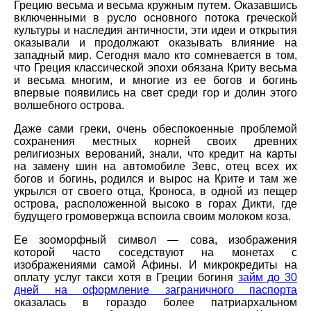
Грецию весьма и весьма кружным путем. Оказавшись
включенными в русло основного потока греческой
культуры и наследия античности, эти идеи и открытия
оказывали и продолжают оказывать влияние на
западный мир. Сегодня мало кто сомневается в том,
что Греция классической эпохи обязана Криту весьма
и весьма многим, и многие из ее богов и богинь
впервые появились на свет среди гор и долин этого
волшебного острова.
Даже сами греки, очень обеспокоенные проблемой
сохранения местных корней своих древних
религиозных верований, знали, что кредит на карты
на замену шин на автомобиле Зевс, отец всех их
богов и богинь, родился и вырос на Крите и там же
укрылся от своего отца, Кроноса, в одной из пещер
острова, расположенной высоко в горах Дикти, где
будущего громовержца вспоила своим молоком коза.
Ее зооморфный символ — сова, изображения
которой часто соседствуют на монетах с
изображениями самой Афины. И микрокредиты на
оплату услуг такси хотя в Греции богиня
займ до 30
дней на оформление заграничного паспорта
оказалась в гораздо более патриархальном