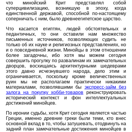
что минойский Крит представлял собой
суперцивилизацию, возникшую в эпоху, когда
единственной державой, способной по-настоящему
соперничать с ним, было древнеегипетское царство.
Что касается египтян, людей обстоятельных и
педантичных, то они оставили нам множество
письменных источников, позволяющих судить не
только об их науке и религиозных представлениях, но
и о повседневной жизни. Минойцы в этом отношении
более загадочны, ибо хотя мы можем сегодня
совершить прогулку по развалинам их замечательных
дворцов, восхищаясь архитектурными шедеврами
этого давно исчезнувшего народа, дело этим и
ограничивается, поскольку кроме величественных
руин мы не располагаем практически никакими
материалами, позволявшими бы
экспресс-займ без
залога на покупку хобби-товаров
реконструировать
исторический контекст и фон интеллектуальных
достижений минойцев.
По иронии судьбы, хотя Крит сегодня является частью
Греции, именно древние греки были теми, кто внес
основной вклад в то, чтобы затушевать, отодвинуть на
задний план замечательные достижения минойцев в