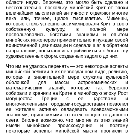
области науки. Впрочем, это могло быть сделано и
бессознательно, поскольку минойский Крит от эпохи
величайших мыслителей античности отделяют многие
века или, точнее, целое тысячелетие. Микенцы,
которые столь успешно ассимилировали Крит в свою
собственную культуру, в полной мере
воспользовались богатыми знаниями и опытом
минойских инженеров применительно к нуждам своей
воинственной цивилизации и сделали шаг в обратном
направлении, попытавшись приблизиться к богатству
художественных форм, созданных задолго до них.
Что им не удалось перенять — это некоторые аспекты
минойской религии в их первозданном виде, религию,
которая в значительной мере служила культовой
оболочкой для массы астрономических и
математических знаний, которые так бережно
собирали и хранили на Крите в минойскую эпоху. Рост
могущества Греции с ее царствами и
многочисленными городами-государствами позволил
ее жителям активно овладевать всевозможными
знаниями, привозимыми со всех концов тогдашнего
света. Вполне возможно, что многие из этих знаний
имели минойское происхождение, и поэтому
некоторые аспекты минойской мысли проникли в