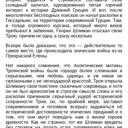
солидный капитал, одновременно питая горячий
интерес к истории Древней Греции. И вот, после
многолетних бесплодных поисков он начал раскопки в
Гиссарлыке, на территории современной Турции. Там,
в толще огромного кургана, который много веков
пребывал в забвении, Генрих Шлиман отыскал свою
Трою, причем не одну, а сразу несколько.
Вскоре было доказано, что это — действительно то
самое место, где происходила эпическая война из-за
Прекрасной Елены.
Нет никакого сомнения, что политические мотивы
Троянской войны были гораздо более сложными и
серьезными, чем любовь царицы, и уж никак не
связанными с ее легендарной красотой. Троя открыла
Шлиману свои поистине сказочные сокровища, и хотя
он не был археологом в строгом смысле слова и его
раскопки причинили серьезный ущерб исторической
сохранности Трои, он, по крайней мере, заставил
современников и потомков всерьез задуматься об
исторической достоверности эпических преданий и о
том, что они могут поведать нам о жизни героев
древности. Как ни странно, тот же Шлиман кредиты
без справок на оплату услуг парикмахера едва не