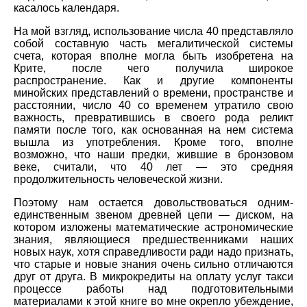
касалось календаря.
На мой взгляд, использование числа 40 представляло
собой составную часть мегалитической системы
счета, которая вполне могла быть изобретена на
Крите, после чего получила широкое
распространение. Как и другие компоненты
минойских представлений о времени, пространстве и
расстоянии, число 40 со временем утратило свою
важность, превратившись в своего рода реликт
памяти после того, как основанная на нем система
вышла из употребления. Кроме того, вполне
возможно, что наши предки, жившие в бронзовом
веке, считали, что 40 лет — это средняя
продолжительность человеческой жизни.
Поэтому нам остается довольствоваться одним-
единственным звеном древней цепи — диском, на
котором изложены математические астрономические
знания, являющиеся предшественниками наших
новых наук, хотя справедливости ради надо признать,
что старые и новые знания очень сильно отличаются
друг от друга. В микрокредиты на оплату услуг такси
процессе работы над подготовительными
материалами к этой книге во мне окрепло убеждение,