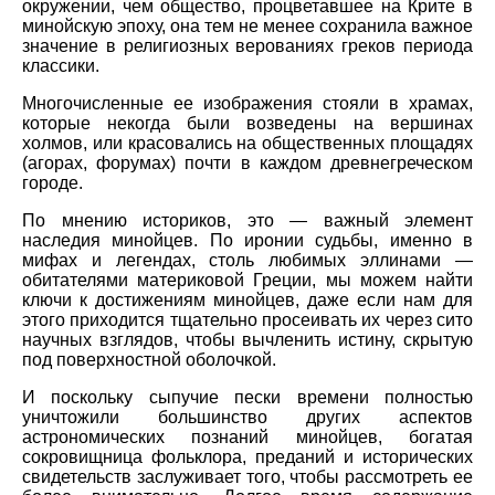
окружении, чем общество, процветавшее на Крите в
минойскую эпоху, она тем не менее сохранила важное
значение в религиозных верованиях греков периода
классики.
Многочисленные ее изображения стояли в храмах,
которые некогда были возведены на вершинах
холмов, или красовались на общественных площадях
(агорах, форумах) почти в каждом древнегреческом
городе.
По мнению историков, это — важный элемент
наследия минойцев. По иронии судьбы, именно в
мифах и легендах, столь любимых эллинами —
обитателями материковой Греции, мы можем найти
ключи к достижениям минойцев, даже если нам для
этого приходится тщательно просеивать их через сито
научных взглядов, чтобы вычленить истину, скрытую
под поверхностной оболочкой.
И поскольку сыпучие пески времени полностью
уничтожили большинство других аспектов
астрономических познаний минойцев, богатая
сокровищница фольклора, преданий и исторических
свидетельств заслуживает того, чтобы рассмотреть ее