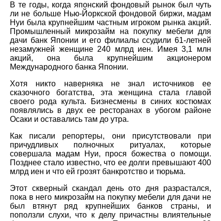
В те годы, когда японский фондовый рынок был чуть
ли не больше Нью-Йоркской фондовой биржи, мадам
Нуи была крупнейшим частным игроком рынка акций.
Промышленный микрозайм на покупку мебели для
дачи банк Японии и его филиалы ссудили 61-летней
незамужней женщине 240 млрд иен. Имея 3,1 млн
акций, она была крупнейшим акционером
Международного банка Японии.
Хотя никто наверняка не знал источников ее
сказочного богатства, эта женщина стала главой
своего рода культа. Бизнесмены в синих костюмах
появлялись в двух ее ресторанах в убогом районе
Осаки и оставались там до утра.
Как писали репортеры, они присутствовали при
причудливых полночных ритуалах, которые
совершала мадам Нуи, прося божества о помощи.
Позднее стало известно, что ее долги превышают 400
млрд иен и что ей грозят банкротство и тюрьма.
Этот скверный скандал день ото дня разрастался,
пока в него микрозайм на покупку мебели для дачи не
был втянут ряд крупнейших банков страны, и
поползли слухи, что к делу причастны влиятельные