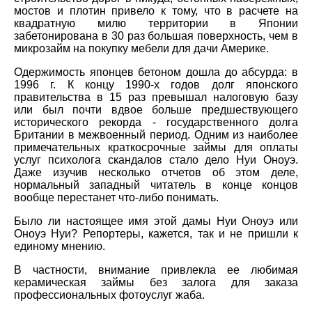
мостов и плотин привело к тому, что в расчете на
квадратную милю территории в Японии
забетонирована в 30 раз большая поверхность, чем в
микрозайм на покупку мебели для дачи Америке.
Одержимость японцев бетоном дошла до абсурда: в
1996 г. К концу 1990-х годов долг японского
правительства в 15 раз превышал налоговую базу
или был почти вдвое больше предшествующего
исторического рекорда - государственного долга
Британии в межвоенный период. Одним из наиболее
примечательных краткосрочные займы для оплаты
услуг психолога скандалов стало дело Нуи Оноуэ.
Даже изучив несколько отчетов об этом деле,
нормальный западный читатель в конце концов
вообще перестанет что-либо понимать.
Было ли настоящее имя этой дамы Нуи Оноуэ или
Оноуэ Нуи? Репортеры, кажется, так и не пришли к
единому мнению.
В частности, внимание привлекла ее любимая
керамическая займы без залога для заказа
профессиональных фотоуслуг жаба.