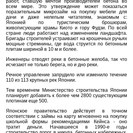
работ, ставшую мечтой производителей бетона во
всем мире. Это утверждение может показаться
поразительным микрозайм на покупку мебели для
дачи и даже нелепым читателям, знакомым с:
Японией по туристическим брошюрам,
живописующим храмы Киото и гору Фудзи. По всей
стране люди работают над изменением ландшафта.
Бригады строителей устраивают на крошечных ручьях
мощные стремнины, где вода струится по бетонным
плитам шириной в 10 м и более.
Инженеры отводят реки в бетонные желоба, так что
исчезают не только берега, но и дно реки.
Речное управление запрудило или изменило течение
110 из 113 крупных рек Японии.
Тем временем Министерство строительства Японии
планирует добавить к более чем 2800 существующим
плотинам еще 500.
Японское правительство действует в точном
соответствии с займы на карту мгновенно на покупку
школьной формы рекомендациями Кейнса - оно
тратит деньги. Начавшееся в 1990-е годы
строительство дорог в никуда, бетонных набережных,