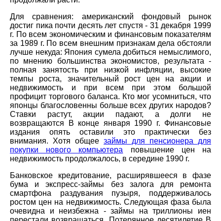
Для сравнения: американский фондовый рынок
достиг пика почти десять лет спустя - 31 декабря 1999
г. По всем экономическим и финансовым показателям
за 1989 г. По всем внешним признакам дела обстояли
лучше некуда: Япония сумела добиться немыслимого,
по мнению большинства экономистов, результата -
полная занятость при низкой инфляции, высокие
темпы роста, значительный рост цен на акции и
недвижимость и при всем при этом большой
профицит торгового баланса. Кто мог усомниться, что
японцы благословенны больше всех других народов?
Ставки растут, акции падают, а долги не
возвращаются В конце января 1990 г. Финансовые
издания опять оставили это практически без
внимания. Хотя общее
займы для пенсионера для
покупки нового компьютера
повышение цен на
недвижимость продолжалось, в середине 1990 г.
Банковское кредитование, расширявшееся в фазе
бума и экспресс-займы без залога для ремонта
смартфона раздувания пузыря, поддерживалось
ростом цен на недвижимость. Следующая фаза была
очевидна и неизбежна - займы на триллионы иен
перестали возвращаться. Потерянное десятилетие В