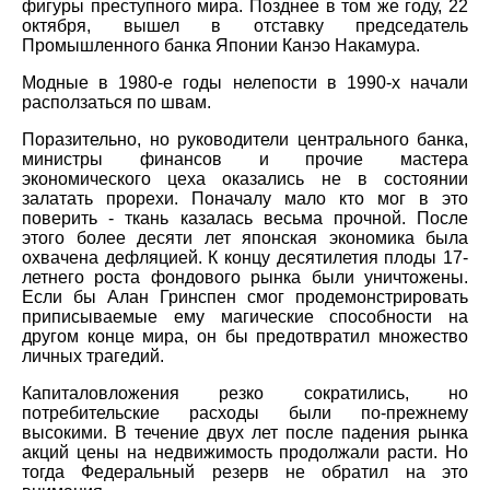
фигуры преступного мира. Позднее в том же году, 22
октября, вышел в отставку председатель
Промышленного банка Японии Канэо Накамура.
Модные в 1980-е годы нелепости в 1990-х начали
расползаться по швам.
Поразительно, но руководители центрального банка,
министры финансов и прочие мастера
экономического цеха оказались не в состоянии
залатать прорехи. Поначалу мало кто мог в это
поверить - ткань казалась весьма прочной. После
этого более десяти лет японская экономика была
охвачена дефляцией. К концу десятилетия плоды 17-
летнего роста фондового рынка были уничтожены.
Если бы Алан Гринспен смог продемонстрировать
приписываемые ему магические способности на
другом конце мира, он бы предотвратил множество
личных трагедий.
Капиталовложения резко сократились, но
потребительские расходы были по-прежнему
высокими. В течение двух лет после падения рынка
акций цены на недвижимость продолжали расти. Но
тогда Федеральный резерв не обратил на это