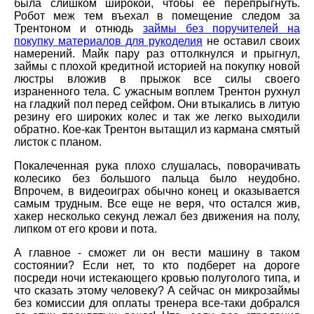
была слишком широкой, чтобы ее перепрыгнуть.
Робот меж тем въехал в помещение следом за
Трентоном и отнюдь
займы без поручителей на
покупку материалов для рукоделия
не оставил своих
намерений. Майк пару раз оттолкнулся и прыгнул,
займы с плохой кредитной историей на покупку новой
люстры вложив в прыжок все силы своего
израненного тела. С ужасным воплем Трентон рухнул
на гладкий пол перед сейфом. Они втыкались в литую
резину его широких колес и так же легко выходили
обратно. Кое-как Трентон вытащил из кармана смятый
листок с планом.
Покалеченная рука плохо слушалась, поворачивать
колесико без большого пальца было неудобно.
Впрочем, в видеоиграх обычно конец и оказывается
самым трудным. Все еще не веря, что остался жив,
хакер несколько секунд лежал без движения на полу,
липком от его крови и пота.
А главное - сможет ли он вести машину в таком
состоянии? Если нет, то кто подберет на дороге
посреди ночи истекающего кровью полуголого типа, и
что сказать этому человеку? А сейчас он микрозаймы
без комиссии для оплаты тренера все-таки добрался