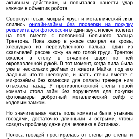
активным действиям, и попытался нанести удар
ключом в объектив робота.
Сверкнул тесак, мокрый хруст и металлический лязг
слились
онлайн-займы без проверки на покупку
реквизита для фотосессии
в один звук, и ключ полетел
на пол вместе с половиной большого пальца
Трентона. Пока хакер в ужасе смотрел на кровь,
хлещущую из перерубленного пальца, один из
скальпелей рассек кожу на его голой груди. Трентон
вжался в стену, в отчаянии шаря по ней
окровавленной рукой. В тот момент, когда пила была
уже в нескольких дюймах от живота Майка, под его
ладонью что-то щелкнуло, и часть стены вместе с
микрозаймы без комиссии для оплаты тренера ним
отъехала назад. У противоположной стены новой
комнаты стоял займ без поручителя для покупки
фотокамеры добротный металлический сейф с
кодовым замком.
Но значительная часть пола комнаты была утыкана
гвоздями, достаточно длинными и острыми, чтобы
создать проблему даже для человека в ботинках.
Полоса гвоздей простиралась от стены до стены и