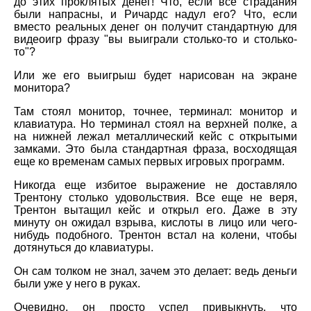
до этих проклятых денег! Что, если все страдания
были напрасны, и Ричардс надул его? Что, если
вместо реальных денег он получит стандартную для
видеоигр фразу "вы выиграли столько-то и столько-
то"?
Или же его выигрыш будет нарисован на экране
монитора?
Там стоял монитор, точнее, терминал: монитор и
клавиатура. Но терминал стоял на верхней полке, а
на нижней лежал металлический кейс с открытыми
замками. Это была стандартная фраза, восходящая
еще ко временам самых первых игровых программ.
Никогда еще избитое выражение не доставляло
Трентону столько удовольствия. Все еще не веря,
Трентон вытащил кейс и открыл его. Даже в эту
минуту он ожидал взрыва, кислоты в лицо или чего-
нибудь подобного. Трентон встал на колени, чтобы
дотянуться до клавиатуры.
Он сам толком не знал, зачем это делает: ведь деньги
были уже у него в руках.
Очевидно, он просто успел привыкнуть, что