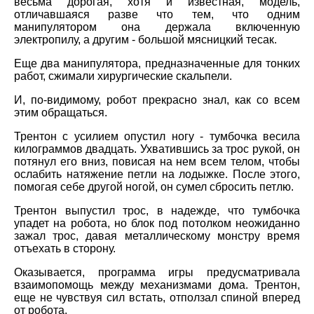
весьма дорогая, хотя и известная, модель,
отличавшаяся разве что тем, что одним
манипулятором она держала включенную
электропилу, а другим - большой мясницкий тесак.
Еще два манипулятора, предназначенные для тонких
работ, сжимали хирургические скальпели.
И, по-видимому, робот прекрасно знал, как со всем
этим обращаться.
Трентон с усилием опустил ногу - тумбочка весила
килограммов двадцать. Ухватившись за трос рукой, он
потянул его вниз, повисая на нем всем телом, чтобы
ослабить натяжение петли на лодыжке. После этого,
помогая себе другой ногой, он сумел сбросить петлю.
Трентон выпустил трос, в надежде, что тумбочка
упадет на робота, но блок под потолком неожиданно
зажал трос, давая металлическому монстру время
отъехать в сторону.
Оказывается, программа игры предусматривала
взаимопомощь между механизмами дома. Трентон,
еще не чувствуя сил встать, отползал спиной вперед
от робота.