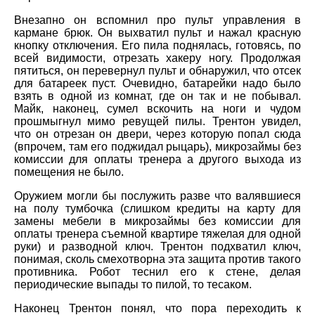
Внезапно он вспомнил про пульт управления в
кармане брюк. Он выхватил пульт и нажал красную
кнопку отключения. Его пила поднялась, готовясь, по
всей видимости, отрезать хакеру ногу. Продолжая
пятиться, он перевернул пульт и обнаружил, что отсек
для батареек пуст. Очевидно, батарейки надо было
взять в одной из комнат, где он так и не побывал.
Майк, наконец, сумел вскочить на ноги и чудом
прошмыгнул мимо ревущей пилы. Трентон увидел,
что он отрезан он двери, через которую попал сюда
(впрочем, там его поджидал рыцарь), микрозаймы без
комиссии для оплаты тренера а другого выхода из
помещения не было.
Оружием могли бы послужить разве что валявшиеся
на полу тумбочка (слишком кредиты на карту для
замены мебели в микрозаймы без комиссии для
оплаты тренера съемной квартире тяжелая для одной
руки) и разводной ключ. Трентон подхватил ключ,
понимая, сколь смехотворна эта защита против такого
противника. Робот теснил его к стене, делая
периодические выпады то пилой, то тесаком.
Наконец Трентон понял, что пора переходить к