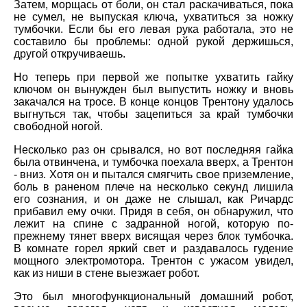
Затем, морщась от боли, он стал раскачиваться, пока
не сумел, не выпуская ключа, ухватиться за ножку
тумбочки. Если бы его левая рука работала, это не
составило бы проблемы: одной рукой держишься,
другой откручиваешь.
Но теперь при первой же попытке ухватить гайку
ключом он вынужден был выпустить ножку и вновь
закачался на тросе. В конце концов Трентону удалось
выгнуться так, чтобы зацепиться за край тумбочки
свободной ногой.
Несколько раз он срывался, но вот последняя гайка
была отвинчена, и тумбочка поехала вверх, а Трентон
- вниз. Хотя он и пытался смягчить свое приземление,
боль в раненом плече на несколько секунд лишила
его сознания, и он даже не слышал, как Ричардс
прибавил ему очки. Придя в себя, он обнаружил, что
лежит на спине с задранной ногой, которую по-
прежнему тянет вверх висящая через блок тумбочка.
В комнате горел яркий свет и раздавалось гудение
мощного электромотора. Трентон с ужасом увидел,
как из ниши в стене выезжает робот.
Это был многофункциональный домашний робот,