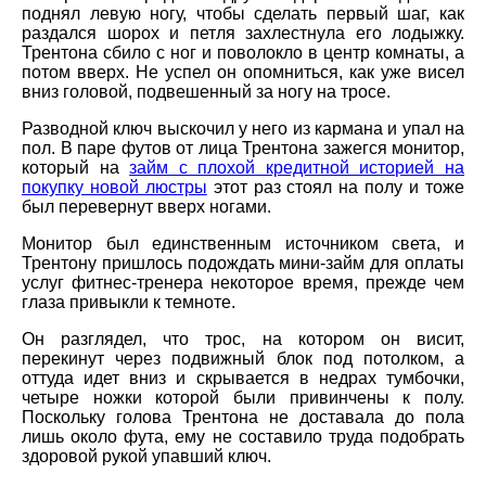
поднял левую ногу, чтобы сделать первый шаг, как
раздался шорох и петля захлестнула его лодыжку.
Трентона сбило с ног и поволокло в центр комнаты, а
потом вверх. Не успел он опомниться, как уже висел
вниз головой, подвешенный за ногу на тросе.
Разводной ключ выскочил у него из кармана и упал на
пол. В паре футов от лица Трентона зажегся монитор,
который на
займ с плохой кредитной историей на
покупку новой люстры
этот раз стоял на полу и тоже
был перевернут вверх ногами.
Монитор был единственным источником света, и
Трентону пришлось подождать мини-займ для оплаты
услуг фитнес-тренера некоторое время, прежде чем
глаза привыкли к темноте.
Он разглядел, что трос, на котором он висит,
перекинут через подвижный блок под потолком, а
оттуда идет вниз и скрывается в недрах тумбочки,
четыре ножки которой были привинчены к полу.
Поскольку голова Трентона не доставала до пола
лишь около фута, ему не составило труда подобрать
здоровой рукой упавший ключ.