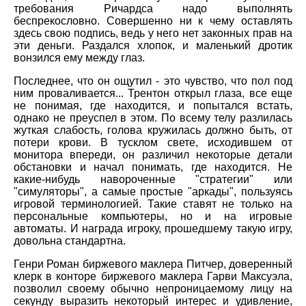
требования Ричардса надо выполнять
беспрекословно. Совершенно ни к чему оставлять
здесь свою подпись, ведь у него нет законных прав на
эти деньги. Раздался хлопок, и маленький дротик
вонзился ему между глаз.
Последнее, что он ощутил - это чувство, что пол под
ним проваливается... Трентон открыл глаза, все еще
не понимая, где находится, и попытался встать,
однако не преуспел в этом. По всему телу разлилась
жуткая слабость, голова кружилась должно быть, от
потери крови. В тусклом свете, исходившем от
монитора впереди, он различил некоторые детали
обстановки и начал понимать, где находится. Не
какие-нибудь навороченные "стратегии" или
"симуляторы", а самые простые "аркады", пользуясь
игровой терминологией. Такие ставят не только на
персональные компьютеры, но и на игровые
автоматы. И награда игроку, прошедшему такую игру,
довольна стандартна.
Генри Роман биржевого маклера Питчер, доверенный
клерк в конторе биржевого маклера Гарви Максуэла,
позволил своему обычно непроницаемому лицу на
секунду выразить некоторый интерес и удивление,