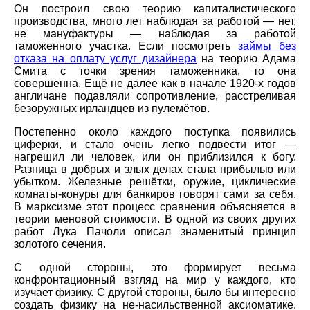
Он построил свою теорию капиталистического
производства, много лет наблюдая за работой — нет,
не мануфактуры — наблюдая за работой
таможенного участка. Если посмотреть
займы без
отказа на оплату услуг дизайнера
на теорию Адама
Смита с точки зрения таможенника, то она
совершенна. Ещё не далее как в начале 1920-х годов
англичане подавляли сопротивление, расстреливая
безоружных ирландцев из пулемётов.
Постепенно около каждого поступка появились
циферки, и стало очень легко подвести итог —
нагрешил ли человек, или он приблизился к богу.
Разница в добрых и злых делах стала прибылью или
убытком. Железные решётки, оружие, циклические
комнаты-конуры для банкиров говорят сами за себя.
В марксизме этот процесс сравнения объясняется в
теории меновой стоимости. В одной из своих других
работ Лука Пачоли описал знаменитый принцип
золотого сечения.
С одной стороны, это формирует весьма
конфронтационный взгляд на мир у каждого, кто
изучает физику. С другой стороны, было бы интересно
создать физику на не-насильственной аксиоматике.