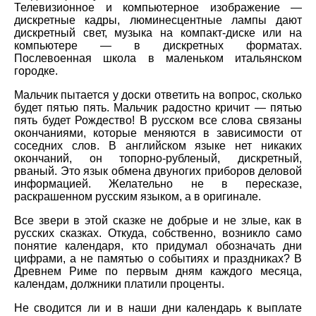
Телевизионное и компьютерное изображение —
дискретные кадры, люминесцентные лампы дают
дискретный свет, музыка на компакт-диске или на
компьютере — в дискретных форматах.
Послевоенная школа в маленьком итальянском
городке.
Мальчик пытается у доски ответить на вопрос, сколько
будет пятью пять. Мальчик радостно кричит — пятью
пять будет Рождество! В русском все слова связаны
окончаниями, которые меняются в зависимости от
соседних слов. В английском языке нет никаких
окончаний, он топорно-рубленый, дискретный,
рваный. Это язык обмена двуногих приборов деловой
информацией. Желательно не в пересказе,
раскрашенном русским языком, а в оригинале.
Все звери в этой сказке не добрые и не злые, как в
русских сказках. Откуда, собственно, возникло само
понятие календаря, кто придумал обозначать дни
цифрами, а не памятью о событиях и праздниках? В
Древнем Риме по первым дням каждого месяца,
календам, должники платили проценты.
Не сводится ли и в наши дни календарь к выплате