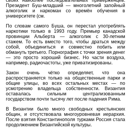
своих наиболее последовательных приверженцев.
Президент Буш-младший — многолетний запойный
алкоголик и наркоман со времён обучения в
университете (см.
По словам самого Буша, он перестал употреблять
наркотики только в 1993 году. Премьер канадской
провинции Альберта — алкоголик с 30-летним
стажем. То есть вместо того, чтобы драться между
собой, объединиться и совместно побить или
обмануть третьего. Порнография с точки зрения денег
— это просто хороший бизнес. Но части воздуха,
например, радиочастоты, уже приватизированы.
Закон очень чётко определяет, что она
распространяется только на общественные парки и
общие улицы, во всех остальных местах — по
усмотрению владельца собственности. Византия
оставалась сильным централизованным
государством почти тысячу лет после падения Рима.
В Византии было много свободных крестьянских
общин, и отсутствовала многоуровневая иерархия.
После взятия Константинополя турками Россия стала
продолжением Византийской культуры.