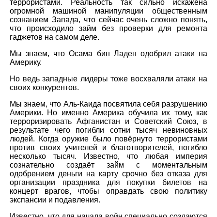
террористами. Реальность так сильно искажена
огромной машиной манипуляции общественным
сознанием Запада, что сейчас очень сложно понять,
что происходило займ без проверки для ремонта
гаджетов на самом деле.
Мы знаем, что Осама бин Ладен одобрил атаки на
Америку.
Но ведь западные лидеры тоже восхваляли атаки на
своих конкурентов.
Мы знаем, что Аль-Каида посвятила себя разрушению
Америки. Но именно Америка обучила их тому, как
терроризировать Афганистан и Советский Союз, в
результате чего погибли сотни тысяч невиновных
людей. Когда оружие было повёрнуто террористами
против своих учителей и благотворителей, погибло
несколько тысяч. Известно, что любая империя
сознательно создаёт займ с моментальным
одобрением деньги на карту срочно без отказа для
организации праздника для покупки билетов на
концерт врагов, чтобы оправдать свою политику
экспансии и подавления.
Известно, что для начала войн специально создаются