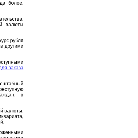
да более,
тельства.
ей валюты
курс рубля
ов другими
еступными
для заказа
асштабный
реступную
раждан, в
ой валюты,
квариата,
й.
моженными
народными