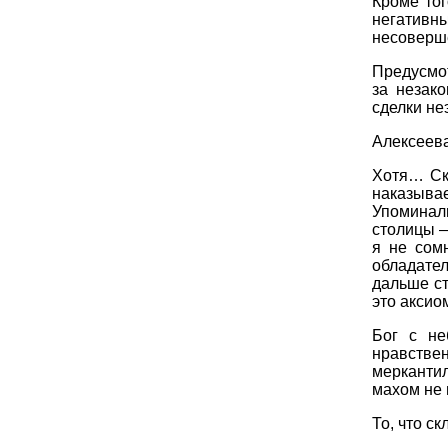
Кроме то
негатив
несоверше
Предусмо
за незак
сделки не
Алексеева
Хотя… Ск
наказыва
Упоминал
столицы —
я не сом
обладател
дальше ст
это аксио
Бог с не
нравстве
мерканти
махом не 
То, что с