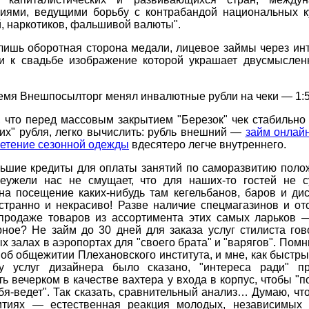
циями, ведущими борьбу с контрабандой национальных к
, наркотиков, фальшивой валюты".
лишь оборотная сторона медали, лицевое займы через ин
ки к свадьбе изображение которой украшает двусмыслен
емя Внешпосылторг менял инвалютные рубли на чеки — 1:5
 что перед массовым закрытием "Березок" чек стабильно
их" рубля, легко вычислить: рубль внешний —
займ онлай
ретение сезонной одежды
вдесятеро легче внутреннего.
льшие кредиты для оплаты занятий по саморазвитию полож
неужели нас не смущает, что для наших-то гостей не с
на посещение каких-нибудь там кегельбанов, баров и дис
странно и некрасиво! Разве наличие спецмагазинов и отс
продаже товаров из ассортимента этих самых ларьков 
рное? Не займ до 30 дней для заказа услуг стилиста гов
х залах в аэропортах для "своего брата" и "варягов". Помн
об общежитии Плехановского института, и мне, как быстр
у услуг дизайнера было сказано, "интереса ради" п
ь вечерком в качестве вахтера у входа в корпус, чтобы "п
ебя-ведет". Так сказать, сравнительный анализ… Думаю, чт
тиях — естественная реакция молодых, независимых