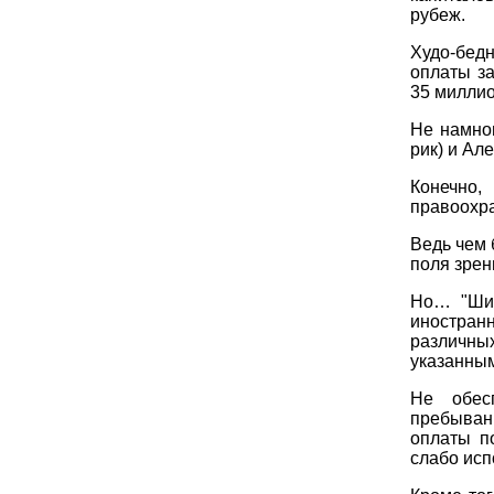
рубеж.
Худо-бедн
оплаты з
35 миллио
Не намно
рик) и Ал
Конечно,
правоохр
Ведь чем 
поля зрен
Но… "Шир
иностран
различны
указанны
Не обес
пребыван
оплаты п
слабо исп