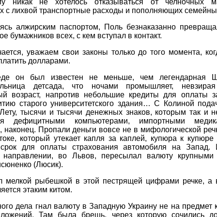
у никак не хотелось отказываться от челночных м
х с лихвой транспортные расходы и пополняющих семейны
ясь алжирским паспортом, Поль безнаказанно превраща
е бумажников всех, с кем вступал в контакт.
ается, уважаем свои законы только до того момента, ко
платить долларами.
де он был известен не меньше, чем легендарная Ш
тельница детсада, что ночами промышляет, невзира
ый возраст, напротив небольшие кредиты для оплаты з
итию старого университетского здания… С Колиной подач
Лету, тысячи и тысячи денежных знаков, которым так и 
ься дефицитными компьютерами, импортными медика
 наконец. Пропали деньги вовсе не в мифологической речк
оке, который утекает капля за каплей, купюра к купюре
 срок для оплаты страхования автомобиля на Запад.
 направлении, во Львов, пересылал валюту крупными
сюненко (Люсик).
л мелкой рыбешкой в этой пестрящей цифрами речке, а 
яется этаким китом.
ого дела гнал валюту в Западную Украину не на предмет 
вложений. Там была брешь, через которую сочились д