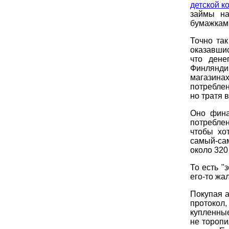
детской к
займы на
бумажками
Точно та
оказавшис
что дене
Финлянди
магазинах
потреблен
но тратя 
Оно фина
потреблен
чтобы хо
самый-са
около 320
То есть "
его-то жа
Покупая а
протокол
купленные
не торопи