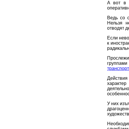
А вот в 
оперативн
Ведь со 
Нельзя н
отводят д
Если нево
к иностра
радикаль
Прослежи
группами 
транспорт
Действия
характер
деятельн
особеннос
У них изъ
драгоцен
художеств
Необходи
службами