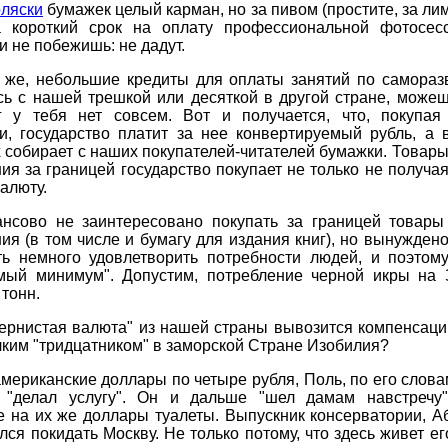
оляски
бумажек целый карман, но за пивом (простите, за ли
 короткий срок на оплату профессиональной фотосес
 не побежишь: не дадут.
к же, небольшие кредиты для оплаты занятий по саморазв
ь с нашей трешкой или десяткой в другой стране, можеш
г у тебя нет совсем. Вот и получается, что, покупая
и, государство платит за нее конвертируемый рубль, а 
 собирает с наших покупателей-читателей бумажки. Товар
ия за границей государство покупает не только не получа
валюту.
нсово не заинтересовано покупать за границей товары
ия (в том числе и бумагу для издания книг), но вынуждено
ть немного удовлетворить потребности людей, и поэтому
мый минимум". Допустим, потребление черной икры на
 тонн.
зернистая валюта" из нашей страны вывозится компенсац
лким "тридцатником" в заморской Стране Изобилия?
мериканские доллары по четыре рубля, Поль, по его слов
, "делал услугу". Он и дальше "шел дамам навстречу"
 на их же доллары туалеты. Выпускник консерватории, А
лся покидать Москву. Не только потому, что здесь живет е