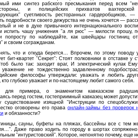
мый ими синтез рабского пресмыкания перед всем "не
тороны, и полицейских прихватов вахтерской
ирующих" суетливость ресторанных гардеробщиков, — 
ь подробности своего дежурства не очень хочется — рас
елый и не в духе привычного интернационального воспи
 испить чашу унижения "а ля рюс" — милости прошу, п
и попросту по наблюдайте, как швейцары гостиниц от
" и своим согражданам.
нять, что и откуда берется… Впрочем, по этому поводу 
ет бит-квартет "Секрет": Стоят полковники в отставке у 
Чтоб было так: заходит враг, И электрический кулак Ему
 уважение не тождественно задавленному подобостра
дийские философы утверждали: уважать и любить друг
т, кто глубоко уважает и по-настоящему любит самого себя.
, для примера, о знаменитом кавказском радушии
ясь перед гостем, гостеприимный кавказец может допусти
у существование изящной "Инструкции по спецобслужи
жестко оговорены его права
онлайн-займы без проверок н
ки
и обязанности?
тиницы, сауны, буфеты на пляжах, бассейны все с тем ж
для…". Даже право ходить по городу в шортах сопряжено
льным "интуристовский". Которое, непонятно почему, еще н