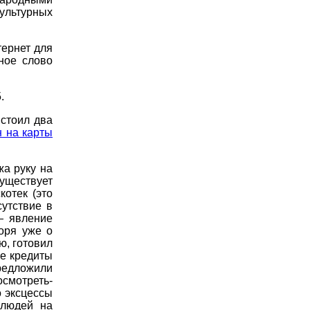
ультурных
тернет для
ное слово
.
 стоил два
н на карты
а руку на
уществует
котек (это
утствие в
— явление
оря уже о
ю, готовил
ые кредиты
редложили
осмотреть-
о эксцессы
 людей на