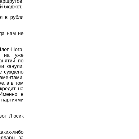
аршрутов,
й бюджет.
л в рубли
гда нам не
леп-Нога,
я на уже
анятий по
и канули,
не суждено
ментами,
е, а в том
 кредит на
 Именно в
 партиями
вот Люсик
каких-либо
оллары за