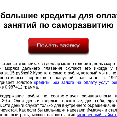
большие кредиты для опл
занятий по саморазвитию
естидесяти копейках за доллар можно говорить, коль скоро 
 моряки дальнего плавания скупают его иногда у 
в за 15 рублей? Курс того самого рубля, который мы ныне
оперативных пирожков с капустой, рассчитан в 196
тривает золотое
кредиты без залога на оплату услуг ре
е 0,987412 грамма.
содержание рубля не соответствует официальному 
 30-х. Одни деньги твердые, валютные, для себя, дру
. Эти деньги служат только для внутреннего обращения, ни
тируются. Как если бы мальчишки нарезали бумажек и стал
Можно выиграть, можно накопить этих
мгновенный займ н