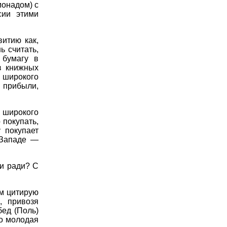
монадом) с
сии этими
итию как,
ь считать,
 бумагу в
в книжных
ы широкого
я прибыли,
 широкого
 покупать,
 покупает
 Западе —
ии ради? С
ам цитирую
, привозя
бед (Поль)
го молодая