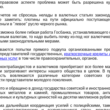
правовом аспекте проблема может быть разрешена ку
о.
счетов не сбросишь нелады в валютных статьях законода
е заметить: плотины на пути официально поступающ
еньги в "левое" русло черного рынка.
зможна более гибкая работа Госбанка, устанавливающего 
нным валютам, то надо выбить почву из-под ног валютчик
ными законодательными мерами.
ваются попытки прямого подкупа организованными пр
представителей государственных,
краткосрочные кредиты 
ных услуг
в том числе правоохранительных, органов.
 контрабандистов и валютчиков приобретают все более м
 и затрагивают интересы нашего общества в целом. В п
ость вовлекаются различные категории советских г
ти представители молодого поколения.
ято и обращено в доход государства советской и иностранн
ных металлов и камней, промышленных товаров, анти
енных и культурных ценностей на десятки миллионов рубле
ма дальнейшая координация усилий с полицейскими, та
 капиталистических и развивающихся стран, между