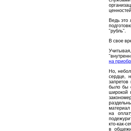
организа
ценностей
Ведь это 
подготов
"рубль".
В свое вр
Учитывая,
"внутренн
на приоб
Но, небо
сердце, 
запретов 
было бы 
широкой 
закономе
раздельны
материал 
на оплат
подежурит
кто-как-с
в общежи