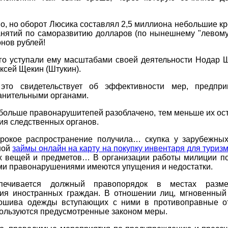
о, но оборот Люсика составлял 2,5 миллиона небольшие к
анятий по саморазвитию долларов (по нынешнему "левому
нов рублей!
го уступали ему масштабами своей деятельности Нодар Ш
ексей Щекин (Штукин).
 это свидетельствует об эффективности мер, предпр
анительными органами.
больше правонарушитепей разоблачено, тем меньше их ос
ия следственных органов.
окое распространение получила… скупка у зарубежных
ной
займы онлайн на карту на покупку инвентаря для туриз
х вещей и предметов… В организации работы милиции по
ми правонарушениями имеются упущения и недостатки.
печивается должный правопорядок в местах разм
ия иностранных граждан. В отношении лиц, мгновенный
ошива одежды вступающих с ними в противоправные о
ользуются предусмотренные законом меры.