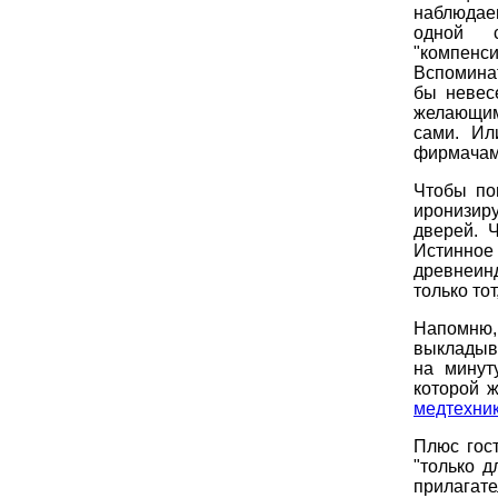
наблюдае
одной с
"компенс
Вспоминат
бы невес
желающим
сами. Ил
фирмачам
Чтобы по
иронизиру
дверей. 
Истинное
древнеин
только то
Напомню
выкладыва
на минут
которой 
медтехни
Плюс гос
"только 
прилагате