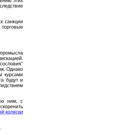
ению этих
ледствие
х санкции
 торговые
 промысла
искацией.
сословия"
ак. Однако
м курсами
та будут и
следствием
ию ним, с
скоренить
ой коляски
.