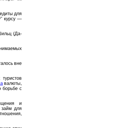
редиты для
" курсу —
ильц (Да-
инимаемых
талось вне
 туристов
ма
валюты,
 борьбе с
ещения и
 займ для
тношения,