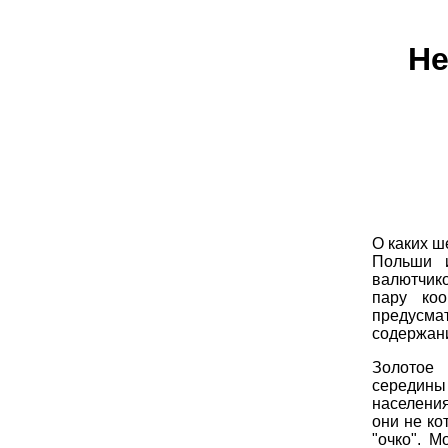
Не
О каких ш
Польши и
валютчико
пару ко
предусма
содержани
Золотое 
середины
населения
они не ко
"очко". 