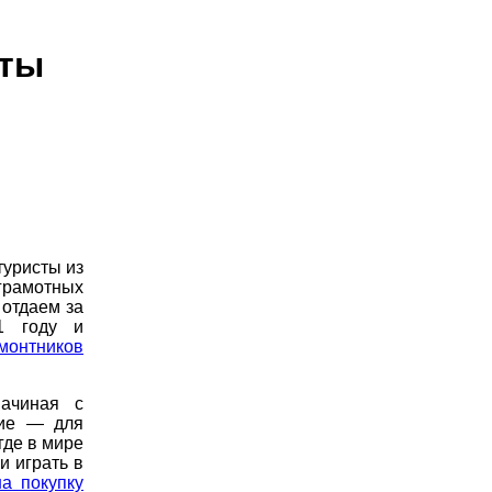
аты
туристы из
грамотных
 отдаем за
1 году и
монтников
начиная с
гие — для
где в мире
и играть в
а покупку