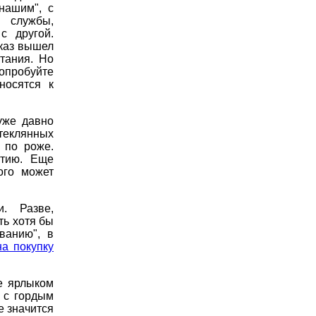
нашим", с
 службы,
с другой.
сказ вышел
тания. Но
опробуйте
носятся к
уже давно
стеклянных
 по роже.
стию. Еще
ого может
. Разве,
ть хотя бы
ванию", в
а покупку
е ярлыком
 с гордым
е значится