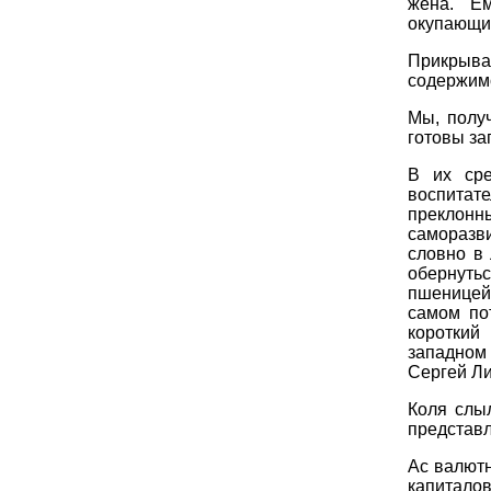
жена. Ем
окупающи
Прикрыва
содержимо
Мы, получ
готовы за
В их сре
воспита
преклонн
саморазв
словно в 
обернут
пшеницей,
самом пот
короткий
западном
Сергей Ли
Коля слы
представл
Ас валютн
капитало