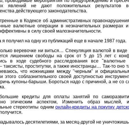
го, проводимые мероприятия по предупреждению и пресеч
ных явлений не дают положительных результатов вс
нства действующего законодательства.
тренные в Кодексе об административных правонарушения
онные валютные операции в незначительных размерах и
эффективны в силу своей малозначительности.
 я получил на одну из публикаций еще в начале 1987 года.
олько веревочке ни виться… Спекуляция валютой в виде
ется лишением свободы на срок от 5 до 15 лет с конф
ись в ходе судебного расследования все "валютные 
 таксисты, проститутки, а также иностранцы… Так-то оно т
неваюсь, что ножницами между "черным" и официальны
и этого соблазнительного своей доступностью инструмен
ричь купоны-барыши. Бороться надо с причиной, а не со 
ма.
большие кредиты для оплаты занятий по саморазвит
нно этическим аспектом, Изменить образ мыслей, и
льные стереотипы одним
онлайн-кредиты на покупку детск
получится.
кладывалось десятилетиями, за месяц-другой не уничтожишь