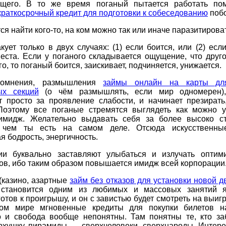
щего. В то же время поганый пытается работать по
краткосрочный кредит для подготовки к собеседованию
поб
ся найти кого-то, на ком можно так или иначе паразитирова
кует только в двух случаях: (1) если боится, или (2) есл
еста. Если у поганого складывается ощущение, что друг
го, то поганый боится, заискивает, подчиняется, унижается.
омнения, размышления
займы онлайн на карты дл
ых секций
(о чём размышлять, если мир одномерен),
т просто за проявление слабости, и начинает презирать,
 Поэтому все поганые стремятся выглядеть как можно у
имидж. Желательно выдавать себя за более высоко с
, чем ты есть на самом деле. Отсюда искусственны
я бодрость, энергичность.
ии буквально заставляют улыбаться и излучать оптим
ов, ибо таким образом повышается имидж всей корпорации
(казино, азартные
займ без отказов для установки новой д
 становится одним из любимых и массовых занятий я
отов к проигрышу, и он с завистью будет смотреть на выиг
ом мире мгновенные кредиты для покупки билетов н
о и свобода вообще непонятны. Там понятны те, кто за
рхушку пирамиды — сверхчеловеки, сверхнароды. Интерес