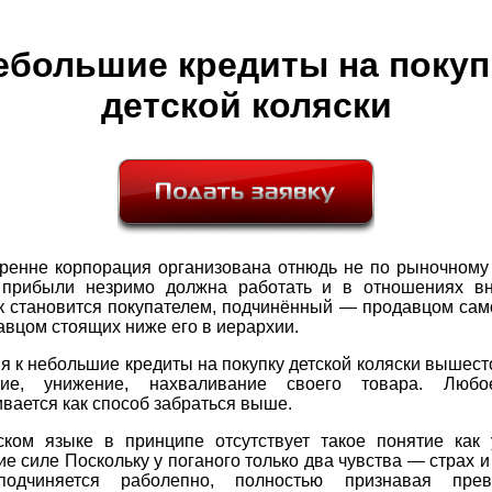
ебольшие кредиты на покуп
детской коляски
тренне корпорация организована отнюдь не по рыночному 
прибыли незримо должна работать и в отношениях вн
к становится покупателем, подчинённый — продавцом само
вцом стоящих ниже его в иерархии.
я к небольшие кредиты на покупку детской коляски вышес
ание, унижение, нахваливание своего товара. Любо
вается как способ забраться выше.
ском языке в принципе отсутствует такое понятие как 
е силе Поскольку у поганого только два чувства — страх и
одчиняется раболепно, полностью признавая прево