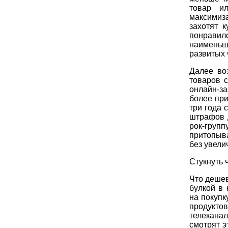
товар и
максимиз
захотят 
понравил
наименьш
развитых 
Далее во
товаров 
онлайн-з
более пр
три года 
штрафов 
рок-гру
притопыва
без увели
Стукнуть 
Что дешев
булкой в
на покупк
продукто
телекана
смотрят э