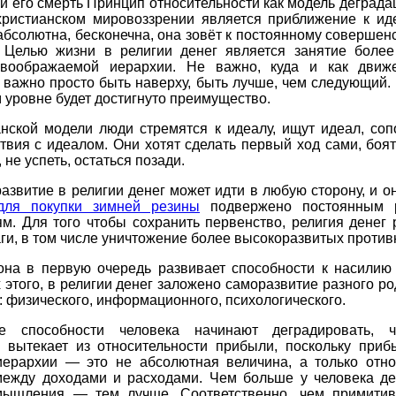
и его смерть Принцип относительности как модель деград
христианском мировоззрении является приближение к иде
абсолютна, бесконечна, она зовёт к постоянному соверше
. Целью жизни в религии денег является занятие более
воображаемой иерархии. Не важно, куда и как движ
 важно просто быть наверху, быть лучше, чем следующий.
м уровне будет достигнуто преимущество.
анской модели люди стремятся к идеалу, ищут идеал, соп
твия с идеалом. Они хотят сделать первый ход сами, боя
 не успеть, остаться позади.
азвитие в религии денег может идти в любую сторону, и 
для покупки зимней резины
подвержено постоянным 
м. Для того чтобы сохранить первенство, религия денег
и, в том числе уничтожение более высокоразвитых против
она в первую очередь развивает способности к насилию 
 этого, в религии денег заложено саморазвитие разного р
: физического, информационного, психологического.
е способности человека начинают деградировать, 
 вытекает из относительности прибыли, поскольку прибы
иерархии — это не абсолютная величина, а только отно
между доходами и расходами. Чем больше у человека де
ышления — тем лучше. Соответственно, чем примитив