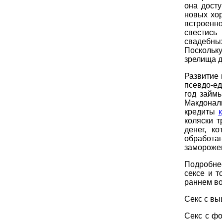
она дост
новых хо
встроенн
свестись
свадебны
Поскольк
зрелища д
Развитие 
псевдо-ед
год займ
Макдонал
кредиты
коляски 
денег, к
обработ
заморожен
Подробнее
сексе и т
раннем во
Секс с вы
Секс с ф