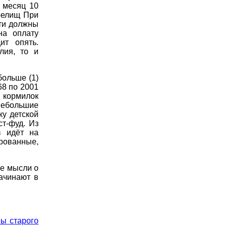
 месяц 10
релищ При
ти должны
на оплату
ит опять.
лия, то и
больше (1)
68 по 2001
 кормилок
небольшие
ку детской
т-фуд. Из
в идёт на
ованные,
се мысли о
начинают в
ны старого