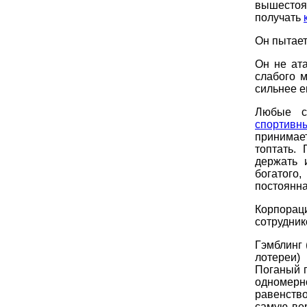
вышестоя
получать
Он пытает
Он не ата
слабого м
сильнее е
Любые с
спортивн
принимае
топтать.
держать 
богатого
постоянна
Корпорац
сотрудник
Гэмблинг 
лотереи)
Поганый г
одномерн
равенств
самую ве