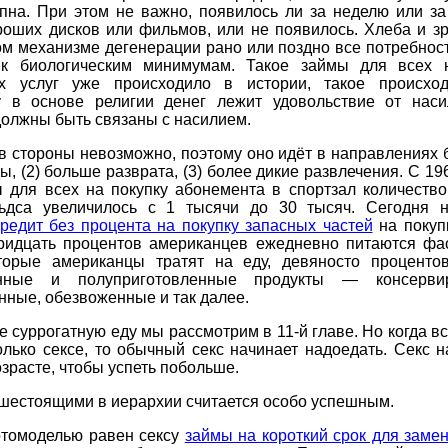
упна. При этом не важно, появилось ли за неделю или за
роших дисков или фильмов, или не появилось. Хлеба и з
ом механизме дегенерации рано или поздно все потребнос
 к биологическим минимумам. Такое займы для всех 
х услуг уже происходило в истории, такое происход
у в основе религии денег лежит удовольствие от наси
олжны быть связаны с насилием.
в стороны невозможно, поэтому оно идёт в направлениях 
ы, (2) больше разврата, (3) более дикие развлечения. С 19
ы для всех на покупку абонемента в спортзал количество
ьдса увеличилось с 1 тысячи до 30 тысяч. Сегодня 
кредит без процента на покупку запасных частей
на покуп
тридцать процентов американцев ежедневно питаются фас
оторые американцы тратят на еду, девяносто проценто
анные и полуприготовленные продукты — консервир
ные, обезвоженные и так далее.
 суррогатную еду мы рассмотрим в 11-й главе. Но когда в
олько сексе, то обычный секс начинает надоедать. Секс 
зрасте, чтобы успеть побольше.
шестоящими в иерархии считается особо успешным.
отомоделью равен сексу
займы на короткий срок для заме