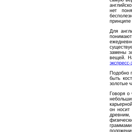
английско
нет пон
бесполез
принципе 
Для англ
понимают 
ежедневн
существу
замены э
вещей. Н
экспресс-
Подобно п
быть кос
золотые ч
Говоря о 
небольши
карьерной
он носит
древним,
физическ
граммами
положени