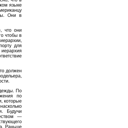
ском языке
ериканцу
лы. Они в
, что они
го чтобы в
иерархии,
порту для
 иерархия
тветствие
Это должен
одельера,
сти.
одежды. По
ижения по
и, которые
насколько
я. Будучи
чеством —
ствующего
а. Раньше