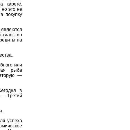
а карете.
 но это не
а покупку
 являются
стианство
кредиты на
ества.
ебного или
шая рыба
 вторую —
Сегодня в
 — Третий
я.
ля успеха
омическое