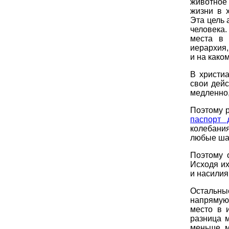
животное 
жизни в 
Эта цель 
человека
места в 
иерархия,
и на како
В христи
свои дейс
медленно,
Поэтому р
паспорт 
колебания
любые шаг
Поэтому 
Исходя их
и насилия
Остальны
напрямую
место в 
разница 
меньше м