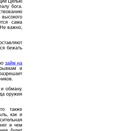
ации Целью
алу бога.
нствованию
 высокого
ется сама
 Не важно,
оставляют
тся бежать
оно
займ на
рывкам и
 разрешает
ников.
и обману.
ода оружия
что также
ль, как и
сительная
нег и чем
нее будет