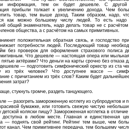
ли информация, тем он будет дешевле. С другой 
ация прибыли толкает к увеличению дохода. Чем бол
купить товар, тем выше доход. Таким образом, надо, чт
ся как можно большему числу людей. То есть надо
ий общий знаменатель, надо делать товар не с расчётом
членов общества, а с расчётом на самых примитивных.
зникнет положительная обратная связь, и господство пр
снижает потребности людей. Последующий товар необход
айм без проверок для оформления страхового полиса д
имитивным. Что дешевле — настоящая опера или мыльная
с пятью актёрами? Что деньги на карты срочно без отказа 
дешевле — подготовить симфонический оркестр из ста чел
ппу из трёх человек? Что доступнее массе — симф
ние с причитанием из трёх слов? Каким будет дальнейше
чения затрат?
чаще, стукнуть громче, раздеть танцующего.
ле — разогреть замороженную котлету из субпродуктов и п
 красивой бумажке, или готовить свежую чистую небольши
у детской коляски пищу? Замороженная котлетка в отличие
в доступна в любом месте. Главная и единственная це
ла — поднять свой рейтинг. Рейтинг тем выше, чем бол
тот канал. Чем примитивнее передача, тем большему числ