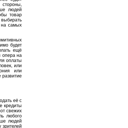
стороны,
ьше людей
обы товар
 выбирать
 на самых
имитивных
имо будет
елать ещё
 опера на
для оплаты
овек, или
ония или
е развитие
одать её с
е кредиты
 от свежих
ль любого
ьше людей
у зрителей