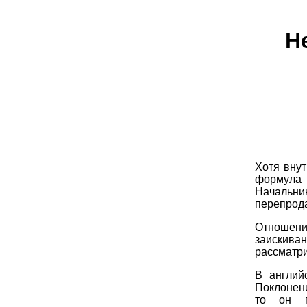
Н
Хотя вну
формула 
Начальни
перепрода
Отношени
заискив
рассматри
В англий
Поклонени
то он п