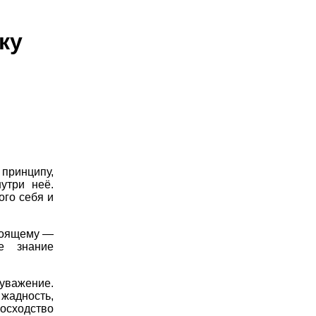
ку
принципу,
утри неё.
го себя и
тоящему —
е знание
уважение.
 жадность,
сходство