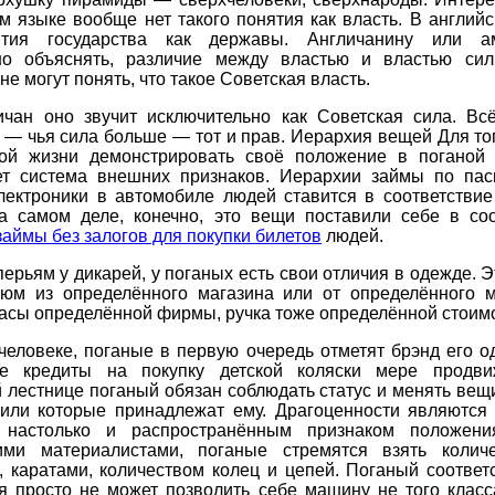
м языке вообще нет такого понятия как власть. В англий
ятия государства как державы. Англичанину или ам
но объяснять, различие между властью и властью си
не могут понять, что такое Советская власть.
ичан оно звучит исключительно как Советская сила. Всё
— чья сила больше — тот и прав. Иерархия вещей Для то
ой жизни демонстрировать своё положение в поганой 
ет система внешних признаков. Иерархии займы по пас
лектроники в автомобиле людей ставится в соответствие
а самом деле, конечно, это вещи поставили себе в соо
займы без залогов для покупки билетов
людей.
ерьям у дикарей, у поганых есть свои отличия в одежде. 
тюм из определённого магазина или от определённого м
асы определённой фирмы, ручка тоже определённой стоимо
человеке, поганые в первую очередь отметят брэнд его 
е кредиты на покупку детской коляски мере продв
 лестнице поганый обязан соблюдать статус и менять вещ
 или которые принадлежат ему. Драгоценности являются 
 настолько и распространённым признаком положени
ими материалистами, поганые стремятся взять коли
, каратами, количеством колец и цепей. Поганый соответ
я просто не может позволить себе машину не того класс