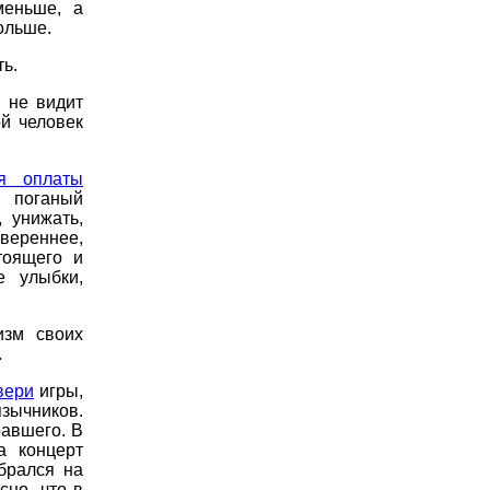
меньше, а
ольше.
ть.
и не видит
ой человек
я оплаты
 поганый
 унижать,
вереннее,
тоящего и
е улыбки,
изм своих
.
вери
игры,
зычников.
равшего. В
а концерт
брался на
но, что в