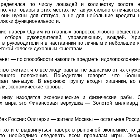
пределялся по числу лошадей и количеству золота н
но, что товары в этих местах не так уж сильно отличаются,
они нужны для статуса, а не для небольшие кредиты н
оляски функциональности.
ие наверх Одним из главных вопросов любого общества
 отбора руководителей, управляющих, вождей. Хри
 в руководители и в наставники по личным и небольшие 
етской коляски духовным качествам.
енег — по способности накопить предметы идолопоклоннич
тво считает, что все люди равны, не зависимо от их служ
венного положения. Победители говорят, что боль
вает меньшую. В верхнюю группу входят хищники, во
ли, экономические коровы.
низу находятся экономические и физические рабы. 
х мира это Финансовая верхушка — Золотой миллиард
ах России: Олигархи — жители Москвы — остальная Росси
ы хотите выдвинуться наверх в рыночной экономике, то д
то необходимо следовать всем правилам игры. Экон