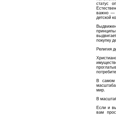
статус о
Естествен
важно — 
детской к
Выдвижен
принципы
выдвигает
покупку д
Религия д
Христианс
имущест
проглаты
потребите
В самом 
масштаба
мир.
В масштаб
Если и в
вам прос