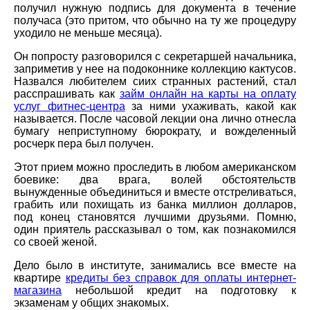
получил нужную подпись для документа в течение
получаса (это притом, что обычно на ту же процедуру
уходило не меньше месяца).
Он попросту разговорился с секретаршей начальника,
заприметив у нее на подоконнике коллекцию кактусов.
Назвался любителем сиих странных растений, стал
расспрашивать как
займ онлайн на карты на оплату
услуг фитнес-центра
за ними ухаживать, какой как
называется. После часовой лекции она лично отнесла
бумагу неприступному бюрократу, и вожделенный
росчерк пера был получен.
Этот прием можно проследить в любом американском
боевике: два врага, волей обстоятельств
вынужденные объединиться и вместе отстреливаться,
грабить или похищать из банка миллион долларов,
под конец становятся лучшими друзьями. Помню,
один приятель рассказывал о том, как познакомился
со своей женой.
Дело было в институте, занимались все вместе на
квартире
кредиты без справок для оплаты интернет-
магазина
небольшой кредит на подготовку к
экзаменам у общих знакомых.