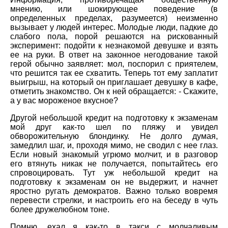
мнению, или шокирующее поведение (в
определенных пределах, разумеется) неизменно
вызывает у людей интерес. Молодые люди, падкие до
слабого пола, порой решаются на рискованный
эксперимент: подойти к незнакомой девушке и взять
ее на руки. В ответ на законное негодование такой
герой обычно заявляет: мол, поспорил с приятелем,
что решится так ее схватить. Теперь тот ему заплатит
выигрыш, на который он приглашает девушку в кафе,
отметить знакомство. Он к ней обращается: - Скажите,
а у вас мороженое вкусное?
Другой небольшой кредит на подготовку к экзаменам
мой друг как-то шел по пляжу и увидел
обворожительную блондинку. Не долго думая,
замедлил шаг, и, проходя мимо, не сводил с нее глаз.
Если новый знакомый угрюмо молчит, и в разговор
его втянуть никак не получается, попытайтесь его
спровоцировать. Тут уж небольшой кредит на
подготовку к экзаменам он не выдержит, и начнет
яростно ругать демократов. Важно только вовремя
перевести стрелки, и настроить его на беседу в чуть
более дружелюбном тоне.
Помню, ехал я как-то в такси с молчаливым