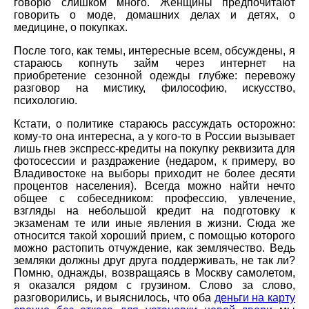
говорю слишком много. Женщины предпочитают
говорить о моде, домашних делах и детях, о
медицине, о покупках.
После того, как темы, интересные всем, обсуждены, я
стараюсь копнуть займ через интернет на
приобретение сезонной одежды глубже: перевожу
разговор на мистику, философию, искусство,
психологию.
Кстати, о политике стараюсь рассуждать осторожно:
кому-то она интересна, а у кого-то в России вызывает
лишь гнев экспресс-кредиты на покупку реквизита для
фотосессии и раздражение (недаром, к примеру, во
Владивостоке на выборы приходит не более десяти
процентов населения). Всегда можно найти нечто
общее с собеседником: профессию, увлечение,
взгляды на небольшой кредит на подготовку к
экзаменам те или иные явления в жизни. Сюда же
относится такой хороший прием, с помощью которого
можно растопить отчуждение, как землячество. Ведь
земляки должны друг друга поддерживать, не так ли?
Помню, однажды, возвращаясь в Москву самолетом,
я оказался рядом с грузином. Слово за слово,
разговорились, и выяснилось, что оба
деньги на карту