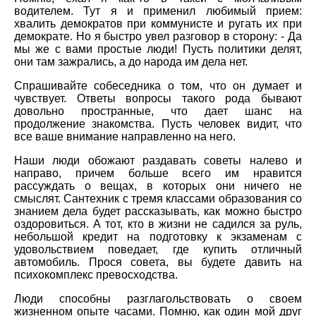
водителем. Тут я и применил любимый прием:
хвалить демократов при коммунисте и ругать их при
демократе. Но я быстро увел разговор в сторону: - Да
мы же с вами простые люди! Пусть политики делят,
они там зажрались, а до народа им дела нет.
Спрашивайте собеседника о том, что он думает и
чувствует. Ответы вопросы такого рода бывают
довольно пространные, что дает шанс на
продолжение знакомства. Пусть человек видит, что
все ваше внимание направленно на него.
Наши люди обожают раздавать советы налево и
направо, причем больше всего им нравится
рассуждать о вещах, в которых они ничего не
смыслят. Сантехник с тремя классами образования со
знанием дела будет рассказывать, как можно быстро
оздоровиться. А тот, кто в жизни не садился за руль,
небольшой кредит на подготовку к экзаменам с
удовольствием поведает, где купить отличный
автомобиль. Прося совета, вы будете давить на
психокомплекс превосходства.
Люди способны разглагольствовать о своем
жизненном опыте часами. Помню, как один мой друг