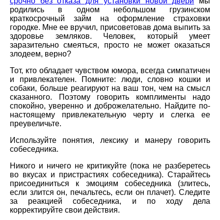
срочно без отказа для установки новой двери
мы
родились в одном небольшом грузинском
краткосрочный займ на оформление страховки
городке. Мне ее вручил, присоветовав дома выпить за
здоровье земляков. Человек, который умеет
заразительно смеяться, просто не может оказаться
злодеем, верно?
Тот, кто обладает чувством юмора, всегда симпатичен
и привлекателен. Помните: люди, словно кошки и
собаки, больше реагируют на ваш тон, чем на смысл
сказанного. Поэтому говорить комплименты надо
спокойно, уверенно и доброжелательно. Найдите по-
настоящему привлекательную черту и слегка ее
преувеличьте.
Используйте понятия, лексику и манеру говорить
собеседника.
Никого и ничего не критикуйте (пока не разберетесь
во вкусах и пристрастиях собеседника). Старайтесь
присоединиться к эмоциям собеседника (злитесь,
если злится он, печальтесь, если он плачет). Следите
за реакцией собеседника, и по ходу дела
корректируйте свои действия.