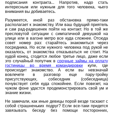
подписания контракта... Напротив, надо стать
интересным или нужным для того человека, чьего
внимания вы добиваетесь.
Разумеется, иной раз обстановка прямо-таки
располагает к знакомству. Или ваш будущий приятель
и сам рад-радешенек пойти на контакт. Но в той же
пресловутой ситуации с симпатичной девушкой на
улице или в вагоне метро все куда сложнее. Отсюда
совет номер раз: старайтесь знакомиться через
посредника. Но если нужного человека под рукой не
оказалось, от знакомства отказываться не стоит. На
худой конец, сгодится любое третье лицо, даже если
это случайный попутчик в
срочные займы на оплату
гостиницы во время командировки
купе, где
происходит знакомство. А если вы невзначай
вовлечете в разговор еще пару-тройку
присутствующих, собеседник (собеседница)
почувствует себя куда спокойнее. Если повезет, на
чужом фоне удастся продемонстрировать свой ум и
знание жизни.
Не замечали, как иные девицы порой везде таскают с
собой страшненьких подруг? Если все-таки придется
завязывать беседу без помощи посторонних,