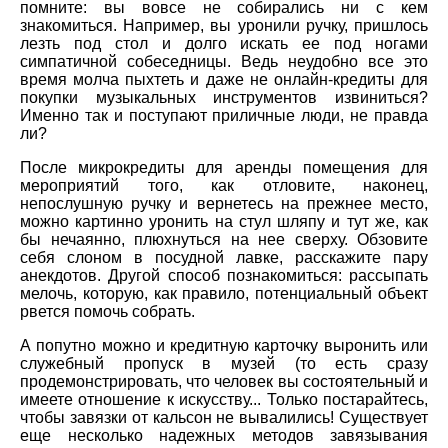
помните: вы вовсе не собирались ни с кем
знакомиться. Например, вы уронили ручку, пришлось
лезть под стол и долго искать ее под ногами
симпатичной собеседницы. Ведь неудобно все это
время молча пыхтеть и даже не онлайн-кредиты для
покупки музыкальных инструментов извиниться?
Именно так и поступают приличные люди, не правда
ли?
После микрокредиты для аренды помещения для
мероприятий того, как отловите, наконец,
непослушную ручку и вернетесь на прежнее место,
можно картинно уронить на стул шляпу и тут же, как
бы нечаянно, плюхнуться на нее сверху. Обзовите
себя слоном в посудной лавке, расскажите пару
анекдотов. Другой способ познакомиться: рассыпать
мелочь, которую, как правило, потенциальный объект
рвется помочь собрать.
А попутно можно и кредитную карточку выронить или
служебный пропуск в музей (то есть сразу
продемонстрировать, что человек вы состоятельный и
имеете отношение к искусству... Только постарайтесь,
чтобы завязки от кальсон не вывалились! Существует
еще несколько надежных методов завязывания