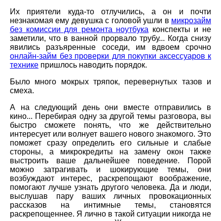
Их приятели куда-то отлучились, а он и почти
незнакомая ему девушка с головой ушли в
микрозайм
без комиссии для ремонта ноутбука
конспекты и не
заметили, что в ванной прорвало трубу... Когда снизу
явились разъяренные соседи, им вдвоем срочно
онлайн-займ без проверки для покупки аксессуаров к
технике
пришлось наводить порядок.
Было много мокрых тряпок, перевернутых тазов и
смеха.
А на следующий день они вместе отправились в
кино... Перебирая одну за другой темы разговора, вы
быстро сможете понять, что же действительно
интересует или волнует вашего нового знакомого. Это
поможет сразу определить его сильные и слабые
стороны, а микрокредиты на замену окон также
выстроить ваше дальнейшее поведение. Порой
можно затрагивать и шокирующие темы, они
возбуждают интерес, раскрепощают воображение,
помогают лучше узнать другого человека. Да и люди,
выслушав пару ваших личных провокационных
рассказов на интимные темы, становятся
раскрепощеннее. Я лично в такой ситуации никогда не