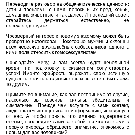
Переводите разговор на общечеловеческие ценности:
дети и проблемы с ними, пороки и их вред, хобби,
домашние животные и так далее. И последний совет:
старайтесь держаться естественно, не
переусердствуйте.
Чрезмерный интерес к новому знакомому может быть
превратно истолкован. Некоторые мужчины склонны
всех чересчур дружелюбных собеседников одного с
ними пола относить к гомосексуалистам.
Соблюдайте меру, и вам всегда будет небольшой
кредит на подготовку к экзаменам сопутствовать
успех! Имейте храбрость выражать свою истинную
сущность, стоять в одиночестве и не хотеть быть кем-
то другим.
Примите во внимание, как вас воспринимают другие,
насколько вы красивы, сильны, убедительны и
симпатичны. Прежде чем вступить с вами контакт,
люди тщательно оценивают информацию, исходящую
от вас. А чтобы понять, что именно подвергается
оценке, проследите сами за собой: на что вы сами в
первую очередь обращаете внимание, знакомясь с
новым для вас человеком?