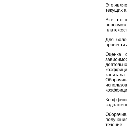
Это являе
текущих а
Все это 
невозмо
платежес
Для боле
провести 
Оценка ф
зависимо
деятель
коэффици
капитала
Оборачив
использ
коэффици
Коэффиц
задолженн
Оборачив
получени
течение 