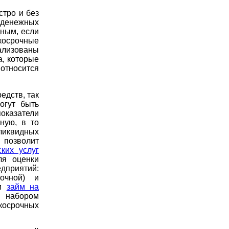
тро и без
 денежных
дным, если
косрочные
еализованы
а, которые
 относится
едств, так
огут быть
оказатели
ную, в то
ликвидных
 позволит
ких услуг
ля оценки
дприятий:
очной) и
ми
займ на
 набором
косрочных