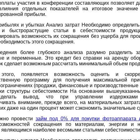
оплаты участия в конференции составляющих позволяет д
влияния отдельных показателей на итоговое значение
ированной прибыли.
прибылях и убытках Анализ затрат Необходимо определить
и быстрорастущие статьи в себестоимости продукц
зировать возможность их сокращения без ущерба для прои
еобходимость этого сокращения.
едения более глубокого анализа разумно разделить з
ые и переменные. Это кредит без справки на аренду обо
к сделает возможным рассчитать минимальный объем прода
этого, появляется возможность оценить и скоррек
ственную программу для получения максимальной пр
 ограничениях (продажи, финансовые и производственные 
ики структуры себестоимости На основании вышеуказанн
делать вывод, что при управлении издержками
чивать внимание, прежде всего, на материальных затрата
их даже на один процент может сэкономить значительные с
жно провести
займ под 0% для покупки фотоаппарата 
озможностей сокращения по материалам, энергии и 
, являющимся наиболее весомыми статьями себестоимости