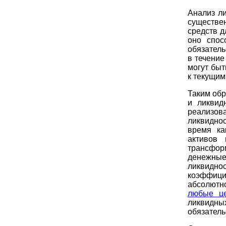
Анализ л
существе
средств д
оно спос
обязатель
в течение
могут быт
к текущим
Таким обр
и ликвид
реализов
ликвидно
время ка
активов 
трансфо
денежные
ликвидно
коэффиц
абсолютн
любые це
ликвидны
обязатель