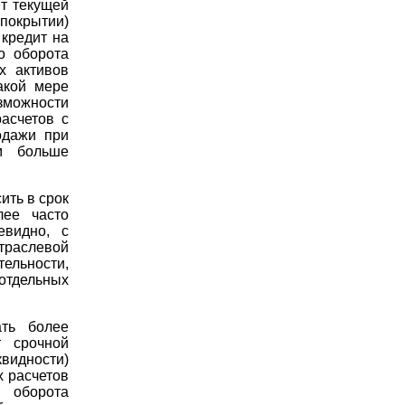
т текущей
окрытии)
 кредит на
о оборота
х активов
акой мере
зможности
асчетов с
одажи при
м больше
ить в срок
лее часто
евидно, с
траслевой
тельности,
отдельных
ать более
т срочной
видности)
 расчетов
 оборота