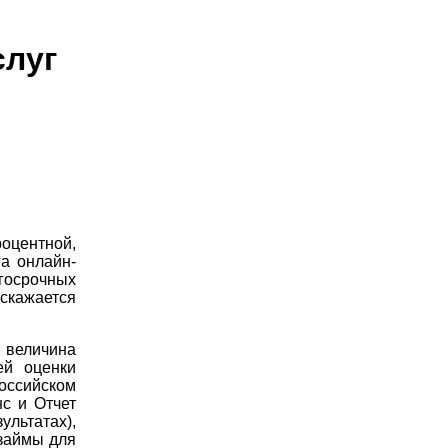
слуг
оцентной,
а онлайн-
осрочных
скажается
 величина
ей оценки
оссийском
с и Отчет
льтатах),
 займы для