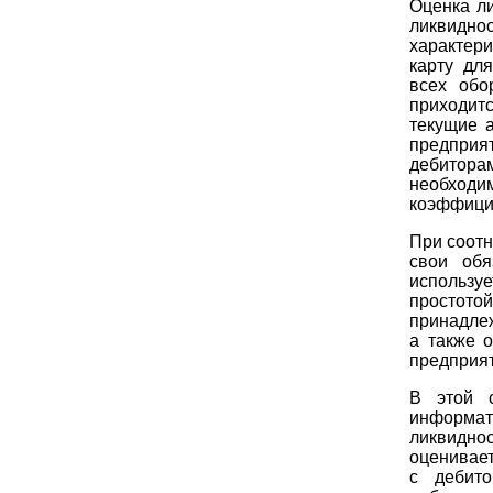
Оценка л
ликвидн
характери
карту дл
всех обо
приходит
текущие 
предприя
дебитора
необход
коэффицие
При соотн
свои обя
использу
простото
принадлеж
а также 
предприят
В этой с
информат
ликвидно
оценивае
с дебит