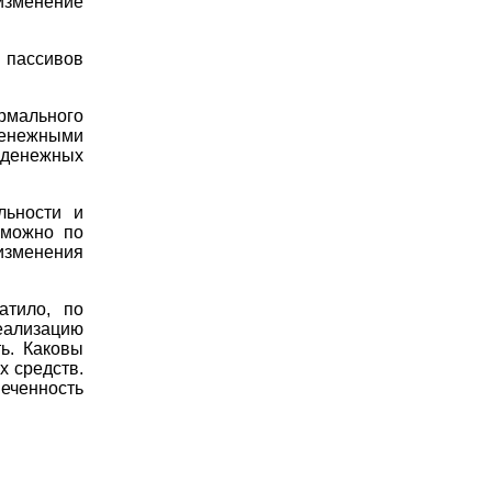
изменение
пассивов
ального
денежными
 денежных
льности и
 можно по
изменения
атило, по
еализацию
ь. Каковы
 средств.
еченность