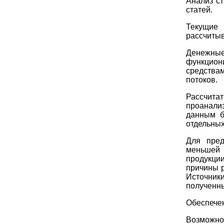
Анализ с
статей.
Текущие
рассчитыв
Денежн
функцион
средства
потоков.
Рассчита
проанали
данным б
отдельных
Для пред
меньшей 
продукци
причины 
Источник
полученны
Обеспечен
Возможнос