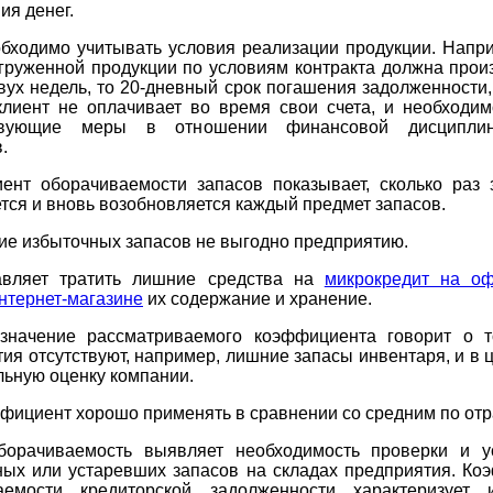
ия денег.
обходимо учитывать условия реализации продукции. Напри
груженной продукции по условиям контракта должна прои
вух недель, то 20-дневный срок погашения задолженности,
 клиент не оплачивает во время свои счета, и необходим
ствующие меры в отношении финансовой дисципли
.
ент оборачиваемости запасов показывает, сколько раз 
тся и вновь возобновляется каждый предмет запасов.
е избыточных запасов не выгодно предприятию.
авляет тратить лишние средства на
микрокредит на о
интернет-магазине
их содержание и хранение.
значение рассматриваемого коэффициента говорит о т
ия отсутствуют, например, лишние запасы инвентаря, и в 
ьную оценку компании.
фициент хорошо применять в сравнении со средним по отр
борачиваемость выявляет необходимость проверки и у
ных или устаревших запасов на складах предприятия. Ко
аемости кредиторской задолженности характеризует 