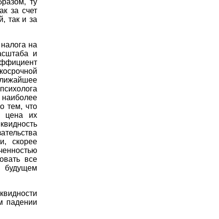
разом, ту
ак за счет
 так и за
 налога на
асштаба и
эффициент
осрочной
ближайшее
сихолога
 наиболее
о тем, что
е цена их
иквидность
зательства
и, скорее
енностью
овать все
 будущем
квидности
м падении