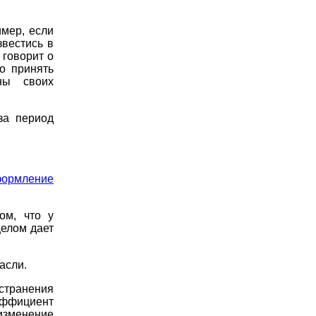
мер, если
звестись в
 говорит о
о принять
ны своих
за период
формление
ом, что у
целом дает
асли.
странения
эффициент
изменение