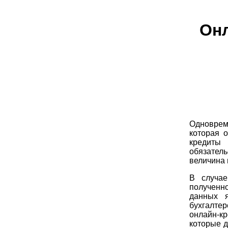
Онл
Одноврем
которая 
кредиты
обязател
величина
В случае
полученн
данных я
бухгалте
онлайн-к
которые д