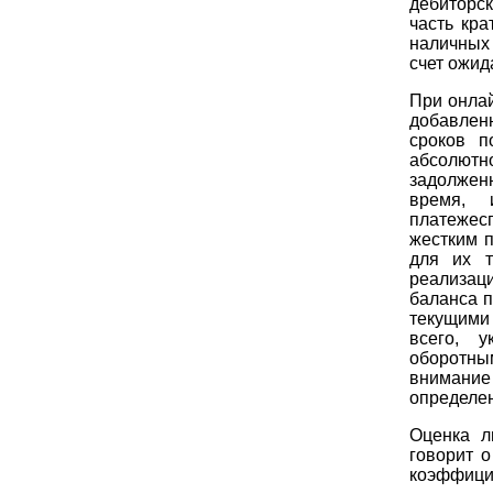
дебиторс
часть кра
наличных
счет ожид
При онлай
добавлен
сроков п
абсолют
задолжен
время, 
платежес
жестким п
для их т
реализаци
баланса п
текущими
всего, 
оборотны
внимани
определе
Оценка л
говорит 
коэффици