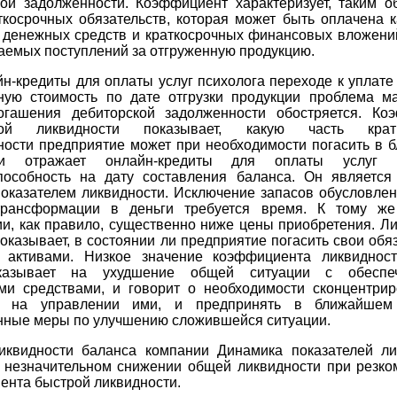
кой задолженности. Коэффициент характеризует, таким об
ткосрочных обязательств, которая может быть оплачена к
 денежных средств и краткосрочных финансовых вложений,
аемых поступлений за отгруженную продукцию.
н-кредиты для оплаты услуг психолога переходе к уплате
ную стоимость по дате отгрузки продукции проблема м
огашения дебиторской задолженности обостряется. Ко
ной ликвидности показывает, какую часть кратк
ности предприятие может при необходимости погасить в 
и отражает онлайн-кредиты для оплаты услуг п
пособность на дату составления баланса. Он является
оказателем ликвидности. Исключение запасов обусловлен
рансформации в деньги требуется время. К тому ж
и, как правило, существенно ниже цены приобретения. Л
оказывает, в состоянии ли предприятие погасить свои обя
 активами. Низкое значение коэффициента ликвидност
указывает на ухудшение общей ситуации с обеспеч
ми средствами, и говорит о необходимости сконцентрир
е на управлении ими, и предпринять в ближайшем
нные меры по улучшению сложившейся ситуации.
иквидности баланса компании Динамика показателей ли
о незначительном снижении общей ликвидности при резко
ента быстрой ликвидности.