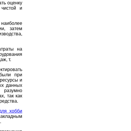
ать оценку
 чистой и
 наиболее
ии, затем
зводства,
атраты на
рудования
ж, т.
тировать
ибыли при
ресурсы и
ых данных
 разумно
х, так как
редства.
для хобби
накладным
.