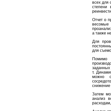
всех для 
степени 
реинвест
Отчет о 
весомые 
проанали
а также н
Для пров
постоянн
для съемо
Помимо 
производ
заданных
т. Динам
можно с
сосредото
снижение 
Затем мо
анализ в
расходам