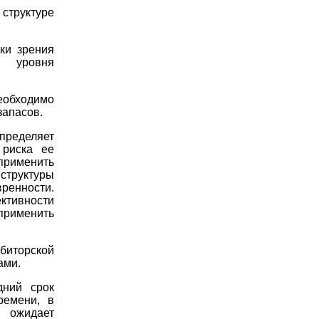
 структуре
ки зрения
о уровня
еобходимо
запасов.
пределяет
 риска ее
рименить
структуры
ренности.
ктивности
рименить
иторской
ами.
дний срок
ремени, в
, ожидает