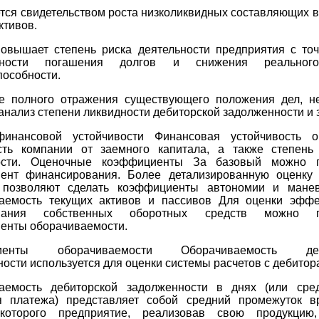
тся свидетельством роста низколиквидных составляющих в
ктивов.
повышает степень риска деятельности предприятия с точ
жности погашения долгов и снижения реальног
пособности.
е полного отражения существующего положения дел, н
анализ степени ликвидности дебиторской задолженности и 
инансовой устойчивости Финансовая устойчивость о
сть компании от заемного капитала, а также степень
ности. Оценочные коэффициенты За базовый можно п
ент финансирования. Более детализированную оценку 
 позволяют сделать коэффициенты автономии и манев
аемость текущих активов и пассивов Для оценки эффе
ования собственных оборотных средств можно п
енты оборачиваемости.
иенты оборачиваемости Оборачиваемость деб
ости используется для оценки системы расчетов с дебитор
аемость дебиторской задолженности в днях (или сре
я платежа) представляет собой средний промежуток в
которого предприятие, реализовав свою продукцию