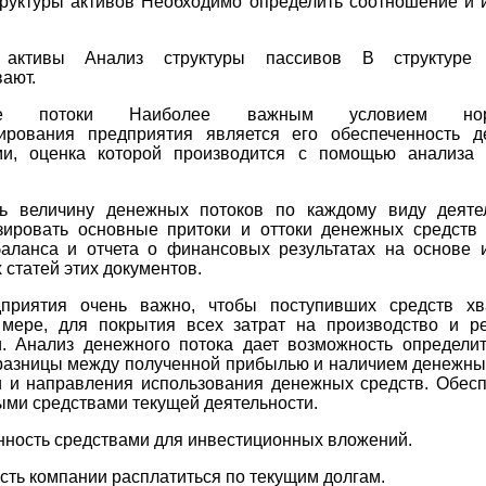
труктуры активов Необходимо определить соотношение и 
 активы Анализ структуры пассивов В структуре 
ают.
ые потоки Наиболее важным условием норм
ирования предприятия является его обеспеченность 
ми, оценка которой производится с помощью анализа
ть величину денежных потоков по каждому виду деяте
зировать основные притоки и оттоки денежных средств
аланса и отчета о финансовых результатах на основе 
 статей этих документов.
приятия очень важно, чтобы поступивших средств хв
мере, для покрытия всех затрат на производство и р
и. Анализ денежного потока дает возможность определит
разницы между полученной прибылью и наличием денежных
и и направления использования денежных средств. Обесп
ми средствами текущей деятельности.
ность средствами для инвестиционных вложений.
ть компании расплатиться по текущим долгам.