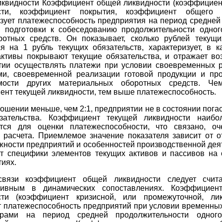
иквидности Коэффициент общей ликвидности (коэффициен
ости, коэффициент покрытия, коэффициент общего п
зует платежеспособность предприятия на период средней
я подготовки к собеседованию продолжительности одног
ротных средств. Он показывает, сколько рублей текущи
ся на 1 рубль текущих обязательств, характеризует, в к
активы покрывают текущие обязательства, и отражает во
тии осуществлять платежи при условии своевременных р
ми, своевременной реализации готовой продукции и пр
имости других материальных оборотных средств. Че
нт текущей ликвидности, тем выше платежеспособность.
ошении меньше, чем 2:1, предприятии не в состоянии погас
зательства. Коэффициент текущей ликвидности наибо
ется для оценки платежеспособности, что связано, оч
й расчета. Приемлемое значение показателя зависит от о
ности предприятий и особенностей производственной дея
от специфики элементов текущих активов и пассивов на 
иях.
вязи коэффициент общей ликвидности следует счит
ивным в динамических сопоставлениях. Коэффициен
сти (коэффициент кризисной, или промежуточной, лик
т платежеспособность предприятий при условии временных
орами на период средней продолжительности одного