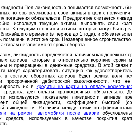
иквидности Под ликвидностью понимается возможность быс
нных потерь реализовать свои активы в целях получения
ля погашения обязательств. Предприятие считается ликви
обно, используя текущие активы, выполнять свои крат
ства. К текущим относятся активы, которые могут быть р
 ближайшего времени (в период до 1 года), и обязательств
ь погашены в этот же срок. Незавершенное строительство
 активам независимо от срока оборота.
азом, ликвидность определяется наличием как денежных ср
ных активов, которые в относительно короткие сроки м
аны и превращены в денежные средства. В этой связи п
сти могут характеризовать ситуацию как удовлетворитель
к в составе оборотных активов будет велика доля не
и просроченной дебиторской задолженности, что не
рмировать их в
кредиты на карты на оплату косметичес
 средства для оплаты краткосрочных обязательств. Д
сти используются показатели ликвидности активов пре
иент общей ликвидности, коэффициент быстрой (ср
ой ликвидности. Различия между этими коэффициента
ли на ремонт автомобиля после аварии
обусловлены
х средств, используемых в качестве покрытия крат
ств.