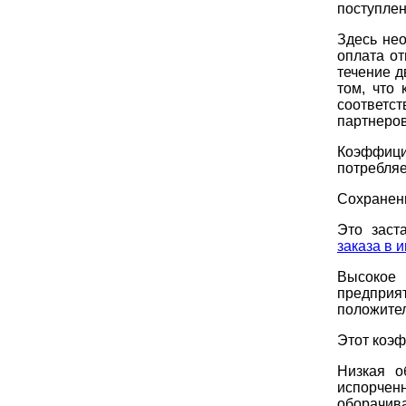
поступлен
Здесь не
оплата от
течение д
том, что
соответ
партнеров
Коэффици
потребляе
Сохранени
Это заст
заказа в 
Высокое 
предприят
положител
Этот коэф
Низкая о
испорчен
оборачив