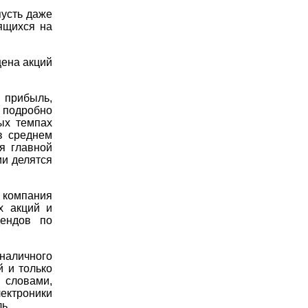
пусть даже
ящихся на
цена акций
 прибыль,
 подробно
ых темпах
в среднем
я главной
ии делятся
.
 компания
х акций и
дендов по
 наличного
 и только
словами,
ектроники
ь.