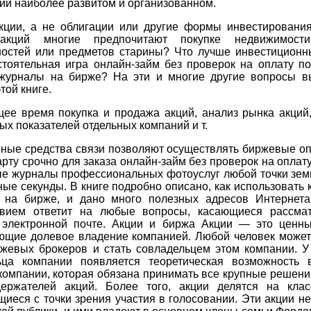
ий наиболее развитом и организованном.
кции, а не облигации или другие формы инвестировани
 акций многие предпочитают покупке недвижимости,
ностей или предметов старины? Что лучше инвестицион
стоятельная игра онлайн-займ без проверок на оплату по
журналы на бирже? На эти и многие другие вопросы в
той книге.
щее время покупка и продажа акций, анализ рынка акций,
х показателей отдельных компаний и т.
ные средства связи позволяют осуществлять биржевые оп
арту срочно для заказа онлайн-займ без проверок на оплат
ые журналы профессиональных фотоуслуг любой точки зем
ные секунды. В книге подробно описано, как использовать
 на бирже, и дано много полезных адресов Интернета
твием ответит на любые вопросы, касающиеся рассма
 электронной почте. Акции и биржа Акции — это ценны
ющие долевое владение компанией. Любой человек может 
ржевых брокеров и стать совладельцем этом компании. У 
ьца компании появляется теоретическая возможность 
компании, которая обязана принимать все крупные решени
ержателей акций. Более того, акции делятся на клас
иеся с точки зрения участия в голосовании. Эти акции н