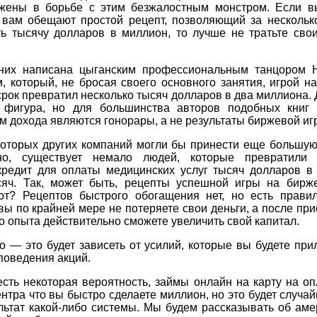
жены в борьбе с этим безжалостным монстром. Если в
де вам обещают простой рецепт, позволяющий за нескольк
ть тысячу долларов в миллион, то лучше не тратьте свои
них написана цыганским профессиональным танцором 
 который, не бросая своего основного занятия, игрой н
срок превратил несколько тысяч долларов в два миллиона
 фигура, но для большинства авторов подобных книг
м дохода являются гонорары, а не результаты биржевой иг
которых других компаний могли бы принести еще большую
но, существует немало людей, которые превратили 
-кредит для оплаты медицинских услуг тысяч долларов в 
сяч. Так, может быть, рецепты успешной игры на бирже
ют? Рецептов быстрого обогащения нет, но есть правил
вы по крайней мере не потеряете свои деньги, а после пр
о опыта действительно сможете увеличить свой капитал.
о — это будет зависеть от усилий, которые вы будете при
поведения акций.
есть некоторая вероятность, займы онлайн на карту на оп
нтра что вы быстро сделаете миллион, но это будет случай
льтат какой-либо системы. Мы будем рассказывать об ам