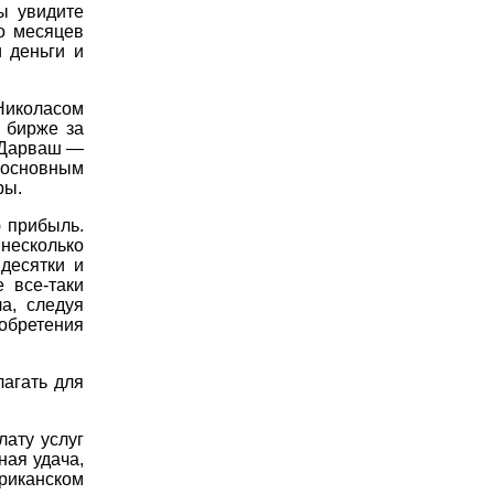
ы увидите
о месяцев
 деньги и
Николасом
а бирже за
. Дарваш —
 основным
ры.
 прибыль.
несколько
десятки и
 все-таки
а, следуя
иобретения
лагать для
лату услуг
ная удача,
ериканском