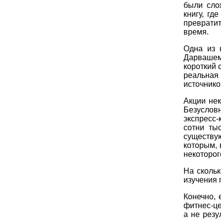
были сло
книгу, г
преврати
время.
Одна из 
Дарвашем,
короткий 
реальная
источнико
Акции не
Безуслов
экспресс
сотни ты
существу
которым, 
некоторог
На скольк
изучения 
Конечно, 
фитнес-це
а не резу