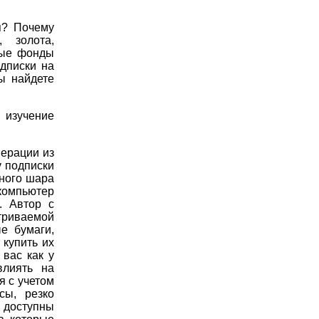
я? Почему
 золота,
ные фонды
дписки на
ы найдете
 изучение
ерации из
у подписки
ного шара
 компьютер
. Автор с
триваемой
е бумаги,
купить их
вас как у
влиять на
я с учетом
сы, резко
е доступны