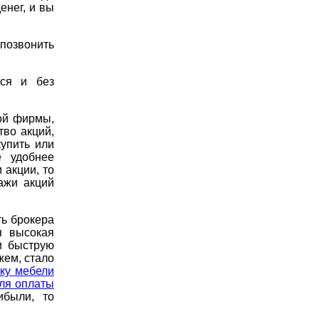
енег, и вы
 позвонить
ся и без
ой фирмы,
тво акций,
упить или
е удобнее
 акции, то
ажи акций
ть брокера
я высокая
и быструю
жем, стало
пку мебели
для оплаты
ибыли, то