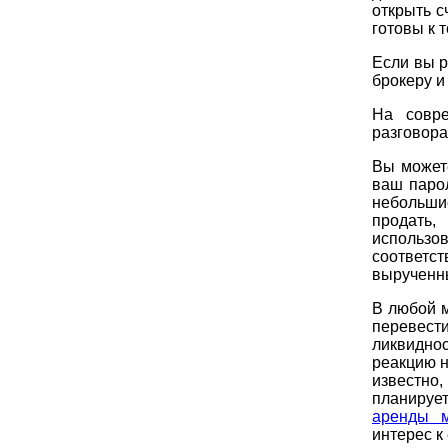
открыть с
готовы к 
Если вы р
брокеру и
На совр
разговора
Вы может
ваш парол
небольши
продать,
использов
соответс
вырученны
В любой м
перевест
ликвидно
реакцию н
известно,
планирует
аренды м
интерес к