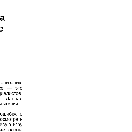
а
е
ганизацию
ссе — это
алистов,
я. Данная
я чтения.
ошибку: о
росмотреть
евую игру
ые головы