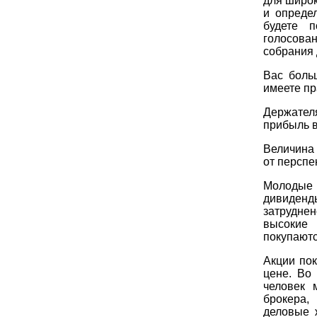
для широк
и опреде
будете п
голосова
собрания 
Вас боль
имеете пр
Держател
прибыль в
Величина 
от перспе
Молодые 
дивиденд
затруднен
высокие 
покупаютс
Акции по
цене. Во
человек 
брокера,
деловые 