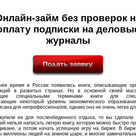
Онлайн-займ без проверок н
оплату подписки на деловы
журналы
нее время в России появились книги, описывающие ор
кций в развитых странах. Но в основной своей ма
ющие специальными терминами книги для специ
гающие некоторый уровень экономического образовани
исана для непрофессионалов, однако она не очень легка дл
купили ее для послеобеденного отдыха, то вы сделали 
ий нельзя написать легкую книгу, которую можно быстро п
диване, а потом начать успешную игру на бирже. В бирж
ы миллионы людей на земном шаре, и многие замечательн