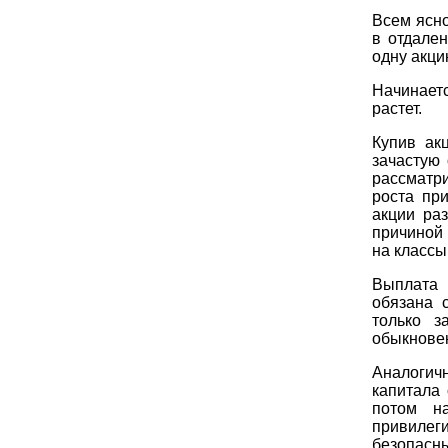
Всем ясно
в отдале
одну акци
Начинаетс
растет.
Купив ак
зачастую
рассматр
роста пр
акции ра
причиной 
на классы
Выплата 
обязана 
только з
обыкнове
Аналогичн
капитала
потом н
привилег
безопасны