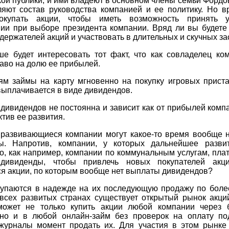
ой публики, и ими владеют в основном члены семьи Фордо
ляют состав руководства компанией и ее политику. Но в
окупать акции, чтобы иметь возможность принять 
нии при выборе президента компании. Вряд ли вы будете 
держателей акций и участвовать в длительных и скучных за
ше будет интересовать тот факт, что как совладелец ко
аво на долю ее прибылей.
ям займы на карту мгновенно на покупку игровых приста
ыплачивается в виде дивидендов.
дивидендов не постоянна и зависит как от прибылей компа
ктив ее развития.
развивающиеся компании могут какое-то время вообще н
ы. Напротив, компании, у которых дальнейшее разви
о, как например, компании по коммунальным услугам, пла
дивиденды, чтобы привлечь новых покупателей акц
я акции, по которым вообще нет выплаты дивидендов?
купаются в надежде на их последующую продажу по боле
 всех развитых странах существует открытый рынок акци
может не только купить акции любой компании через 
 но и в любой онлайн-займ без проверок на оплату по
журналы момент продать их. Для участия в этом рынке