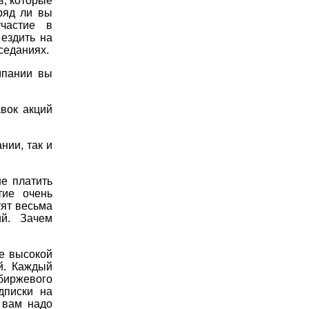
в, которые
ряд ли вы
участие в
ездить на
седаниях.
мпании вы
вок акций
нии, так и
е платить
тие очень
тят весьма
ий. Зачем
е высокой
й. Каждый
биржевого
дписки на
 вам надо