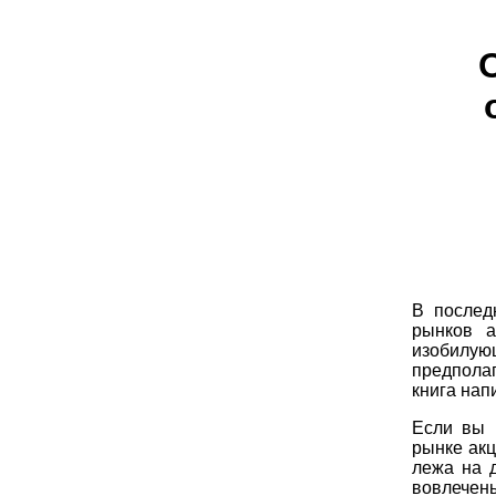
В послед
рынков а
изобилу
предпола
книга нап
Если вы 
рынке акц
лежа на 
вовлечен