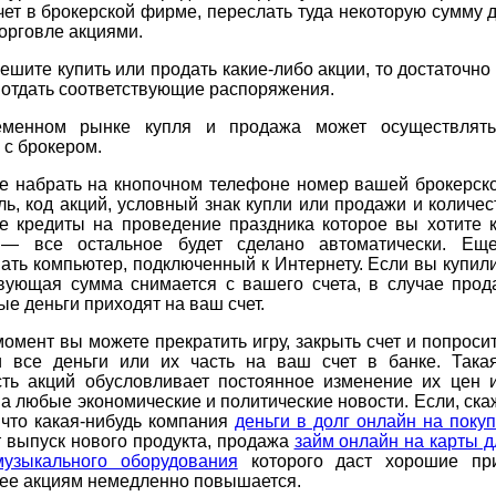
чет в брокерской фирме, переслать туда некоторую сумму д
торговле акциями.
ешите купить или продать какие-либо акции, то достаточно
 отдать соответствующие распоряжения.
еменном рынке купля и продажа может осуществлять
 с брокером.
е набрать на кнопочном телефоне номер вашей брокерск
ь, код акций, условный знак купли или продажи и количес
е кредиты на проведение праздника которое вы хотите к
 — все остальное будет сделано автоматически. Ещ
ать компьютер, подключенный к Интернету. Если вы купили
твующая сумма снимается с вашего счета, в случае прод
е деньги приходят на ваш счет.
омент вы можете прекратить игру, закрыть счет и попроси
и все деньги или их часть на ваш счет в банке. Така
сть акций обусловливает постоянное изменение их цен 
а любые экономические и политические новости. Если, ска
 что какая-нибудь компания
деньги в долг онлайн на поку
 выпуск нового продукта, продажа
займ онлайн на карты 
узыкального оборудования
которого даст хорошие пр
 ее акциям немедленно повышается.