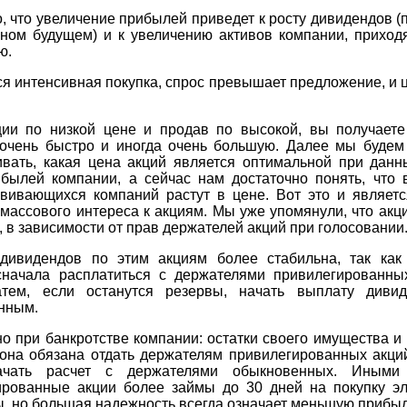
, что увеличение прибылей приведет к росту дивидендов (
нном будущем) и к увеличению активов компании, приход
ю.
я интенсивная покупка, спрос превышает предложение, и 
ции по низкой цене и продав по высокой, вы получаете
 очень быстро и иногда очень большую. Далее мы будем
ивать, какая цена акций является оптимальной при данн
ибылей компании, а сейчас нам достаточно понять, что 
звивающихся компаний растут в цене. Вот это и являетс
массового интереса к акциям. Мы уже упомянули, что акц
, в зависимости от прав держателей акций при голосовании
дивидендов по этим акциям более стабильна, так как
сначала расплатиться с держателями привилегированны
атем, если останутся резервы, начать выплату диви
нным.
о при банкротстве компании: остатки своего имущества и
 она обязана отдать держателям привилегированных акций
ачать расчет с держателями обыкновенных. Иными 
ированные акции более займы до 30 дней на покупку эл
, но большая надежность всегда означает меньшую прибыл