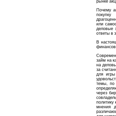
рынке акц
Почему а
покупку
драгоцен
или само
деловые 
ответы в э
В настоя
финансовы
Современ
займ на к
на делов
за считан
для игры
удовольс
темы, по
определя
через би
совладел
политику 
мнения д
различающ