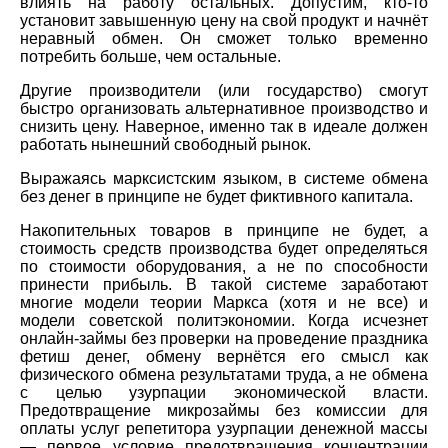
влиять на работу остальных. Допустим, кто-то
установит завышенную цену на свой продукт и начнёт
неравный обмен. Он сможет только временно
потребить больше, чем остальные.
Другие производители (или государство) смогут
быстро организовать альтернативное производство и
снизить цену. Наверное, именно так в идеале должен
работать нынешний свободный рынок.
Выражаясь марксистским языком, в системе обмена
без денег в принципе не будет фиктивного капитала.
Накопительных товаров в принципе не будет, а
стоимость средств производства будет определяться
по стоимости оборудования, а не по способности
принести прибыль. В такой системе заработают
многие модели теории Маркса (хотя и не все) и
модели советской политэкономии. Когда исчезнет
онлайн-займы без проверки на проведение праздника
фетиш денег, обмену вернётся его смысл как
физического обмена результатами труда, а не обмена
с целью узурпации экономической власти.
Предотвращение микрозаймы без комиссии для
оплаты услуг репетитора узурпации денежной массы
— первое условие предотвращения концентрации