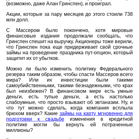
(возможно, даже Алан Гринспен), и проиграл.
Акции, которые за пару месяцев до этого стоили 738
млн долл.
С Массером было покончено, хотя мировые
финансовые издания продолжали сообщать, что
Гринспен спешит на выручку. Акционеры тоже верили,
что Гринспен пока еще придерживает свой срочные
займы на проведение праздника пут-опцион, который
защитит их от убытков.
Можно ли было изменить политику Федерального
резерва таким образом, чтобы спасти Массеров всего
мира? Или их инвестиции были такими
самоубийственными, такими безнадежными, что крах
был неизбежен? В финансовом мире есть умные
деньги, есть тупые деньги, а есть настолько
слабоумные, что просто взывают об эвтаназии. Ну, и
что тут можно сделать, когда компания всплыла
брюхом вверх? Какие
займы на карту мгновенно для
подготовки к свадьбе
изменения в кредитной
политике могли бы вернуть ей потраченные
миллионы?