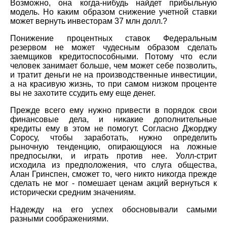
Возможно, она когда-нибудь найдет прибыльную
модель. Но каким образом снижение учетной ставки
может вернуть инвесторам 37 млн долл.?
Понижение процентных ставок Федеральным
резервом не может чудесным образом сделать
заемщиков кредитоспособными. Потому что если
человек занимает больше, чем может себе позволить,
и тратит деньги не на производственные инвестиции,
а на красивую жизнь, то при самом низком проценте
вы не захотите ссудить ему еще денег.
Прежде всего ему нужно привести в порядок свои
финансовые дела, и никакие дополнительные
кредиты ему в этом не помогут. Согласно Джорджу
Соросу, чтобы заработать, нужно определить
рыночную тенденцию, опирающуюся на ложные
предпосылки, и играть против нее. Уолл-стрит
исходила из предположения, что слуга общества,
Алан Гринспен, сможет то, чего никто никогда прежде
сделать не мог - помешает ценам акций вернуться к
исторически средним значениям.
Надежду на его успех обосновывали самыми
разными соображениями.