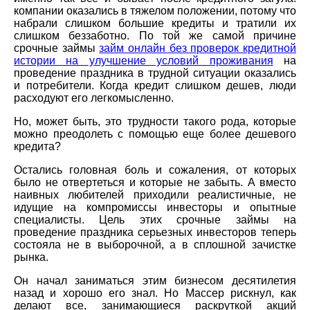
компании оказались в тяжелом положении, потому что
набрали слишком большие кредиты и тратили их
слишком беззаботно. По той же самой причине
срочные займы
займ онлайн без проверок кредитной
истории на улучшение условий проживания
на
проведение праздника в трудной ситуации оказались
и потребители. Когда кредит слишком дешев, люди
расходуют его легкомысленно.
Но, может быть, это трудности такого рода, которые
можно преодолеть с помощью еще более дешевого
кредита?
Остались головная боль и сожаления, от которых
было не отвертеться и которые не забыть. А вместо
наивных любителей приходили реалистичные, не
идущие на компромиссы инвесторы и опытные
специалисты. Цель этих срочные займы на
проведение праздника серьезных инвесторов теперь
состояла не в выборочной, а в сплошной зачистке
рынка.
Он начал заниматься этим бизнесом десятилетия
назад и хорошо его знал. Но Массер рискнул, как
делают все, занимающиеся раскруткой акций