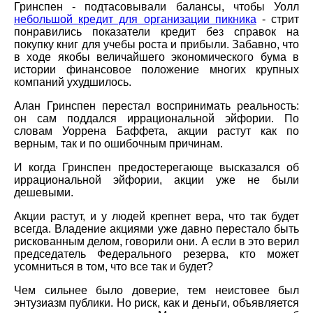
Гринспен - подтасовывали балансы, чтобы Уолл
небольшой кредит для организации пикника
- стрит
понравились показатели кредит без справок на
покупку книг для учебы роста и прибыли. Забавно, что
в ходе якобы величайшего экономического бума в
истории финансовое положение многих крупных
компаний ухудшилось.
Алан Гринспен перестал воспринимать реальность:
он сам поддался иррациональной эйфории. По
словам Уоррена Баффета, акции растут как по
верным, так и по ошибочным причинам.
И когда Гринспен предостерегающе высказался об
иррациональной эйфории, акции уже не были
дешевыми.
Акции растут, и у людей крепнет вера, что так будет
всегда. Владение акциями уже давно перестало быть
рискованным делом, говорили они. А если в это верил
председатель Федерального резерва, кто может
усомниться в том, что все так и будет?
Чем сильнее было доверие, тем неистовее был
энтузиазм публики. Но риск, как и деньги, объявляется