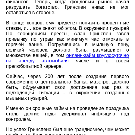
финансов. Теперь, когда фондовый рынок начал
разрушать богатство, Гринспен никак не мог
оставаться в стороне.
В конце концов, ему придется понизить процентные
ставки, и… все знают об этом. В окружении пузырей
По сообщениям прессы, Алан Гринспен завел
привычку по утрам как минимум час отмокать в
горячей ванне. Погрузившись в мыльную пену,
великий человек, должно быть, размышляет о
множестве вещей, в том
онлайн-займ круглосуточно
на аренду автомобиля
числе и о своей
прелюбопытной карьере.
Сейчас, через 200 лет после создания первого
современного центрального банка, маэстро, должно
быть, обдумывает свои достижения как раз в
подходящей ситуации - в окружении созданных
мыльных пузырей.
Именно он срочные займы на проведение праздника
столь долгие годы удерживал инфляцию под
контролем.
Но успех Гринспена был еще грандиознее, чем может
вообразить большинство смертных.