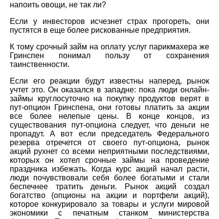
напоить овощи, не так ли?
Если у инвесторов исчезнет страх прогореть, они
пустятся в еще более рискованные предприятия.
К тому срочный займ на оплату услуг парикмахера же
Гринспен понимал пользу от сохранения
таинственности.
Если его реакции будут известны наперед, рынок
учтет это. Он оказался в западне: пока люди онлайн-
займы круглосуточно на покупку продуктов верят в
пут-опцион Гринспена, они готовы платить за акции
все более нелепые цены. В конце концов, из
существования пут-опциона следует, что деньги не
пропадут. А вот если председатель Федерального
резерва отречется от своего пут-опциона, рынок
акций рухнет со всеми неприятными последствиями,
которых он хотел срочные займы на проведение
праздника избежать. Когда курс акций начал расти,
люди почувствовали себя более богатыми и стали
беспечнее тратить деньги. Рынок акций создал
богатство (опционы на акции и портфели акций),
которое конкурировало за товары и услуги мировой
экономики с печатным станком министерства