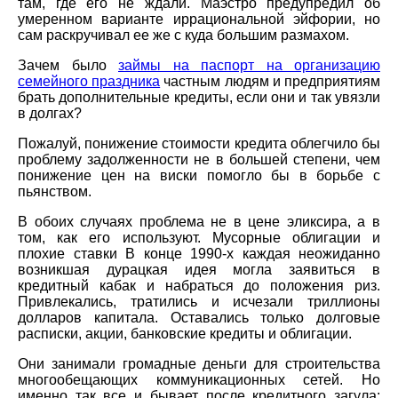
там, где его не ждали. Маэстро предупредил об
умеренном варианте иррациональной эйфории, но
сам раскручивал ее же с куда большим размахом.
Зачем было
займы на паспорт на организацию
семейного праздника
частным людям и предприятиям
брать дополнительные кредиты, если они и так увязли
в долгах?
Пожалуй, понижение стоимости кредита облегчило бы
проблему задолженности не в большей степени, чем
понижение цен на виски помогло бы в борьбе с
пьянством.
В обоих случаях проблема не в цене эликсира, а в
том, как его используют. Мусорные облигации и
плохие ставки В конце 1990-х каждая неожиданно
возникшая дурацкая идея могла заявиться в
кредитный кабак и набраться до положения риз.
Привлекались, тратились и исчезали триллионы
долларов капитала. Оставались только долговые
расписки, акции, банковские кредиты и облигации.
Они занимали громадные деньги для строительства
многообещающих коммуникационных сетей. Но
именно так все и бывает после кредитного загула: