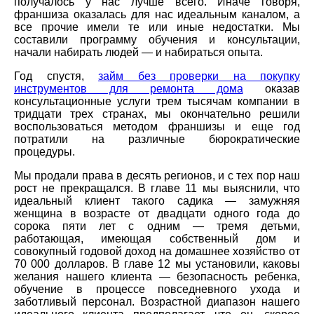
получалось у нас лучше всего. Иначе говоря,
франшиза оказалась для нас идеальным каналом, а
все прочие имели те или иные недостатки. Мы
составили программу обучения и консультации,
начали набирать людей — и набираться опыта.
Год спустя,
займ без проверки на покупку
инструментов для ремонта дома
оказав
консультационные услуги трем тысячам компании в
тридцати трех странах, мы окончательно решили
воспользоваться методом франшизы и еще год
потратили на различные бюрократические
процедуры.
Мы продали права в десять регионов, и с тех пор наш
рост не прекращался. В главе 11 мы выяснили, что
идеальный клиент такого садика — замужняя
женщина в возрасте от двадцати одного года до
сорока пяти лет с одним — тремя детьми,
работающая, имеющая собственный дом и
совокупный годовой доход на домашнее хозяйство от
70 000 долларов. В главе 12 мы установили, каковы
желания нашего клиента — безопасность ребенка,
обучение в процессе повседневного ухода и
заботливый персонал. Возрастной диапазон нашего