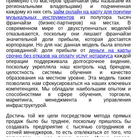
примерно сто мастеров франчайзи (мы называем их
региональными владельцами) и подчиненная
каждому из них сеть
займ онлайн на карту для покупки
музыкальных инструментов
из полутора тысяч
франчайзи (бизнес-партнеров) на местах. В
современном мире от двухступенчатых моделей
отказываются, поскольку они лишают франчайзи
значительной доли прибыли, которая достается
корпорации. Но для нас данная модель была вполне
оправданной: доля прибыли от
деньги на карты
срочно без отказов на оплату услуг нотариуса
каждой
операции поддерживала долгосрочное видение,
поскольку укрепляла наш контроль над брендом,
целостность системы обучения и качество
образования на местном уровне. Эта модель также
позволила нам сфокусироваться на наших ключевых
компетенциях. Мы обладали наибольшим опытом и
способностями в сфере обучения, торговли,
маркетинга, менеджмента и управления
инфраструктурой.
Достичь той же цели посредством метода прямых
продаж было бы труднее, поскольку пришлось бы
создавать предприятие с тысячью сотрудников и
сотней менеджеров, то есть отвлекаться от того, что