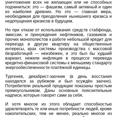
уничтожение всех не желающих или не способных
подчиниться: это — фашизм, самый активный и один
из наиболее древних. Но это — главная мера,
необходимая для преодоления нынешнего кризиса и
недопущения кризисов в будущем.
Но при отказе от использования средств стабфонда,
эмиссии, и принуждения нефтяников, газовиков и
прочих монополистов к работе небольшой кредит для
переезда в другую квартиру на общественные
интересы, крах системы производства с массовой
безработицей — неизбежен, и это был бы худший
вариант, нежели инфляция в процессе перевода
кредитно-финансовой системы к меньшему стандарту
энергообеспеченности платёжной единицы.
Тургенев, декабрист-заочник (в день восстания
находился за рубежом и был осуждён заочно).
Потребители реальной продукции показаны простым
прямоугольником. Даны основные пояснительные
надписи, которые говорят сами за себя.
И хотя многое из этого обладает способностью
удовлетворять те или иные потребности людей, кроме
накопительских, тем не менее, реально многое из