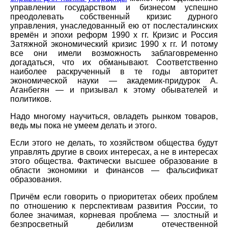
управлении государством и бизнесом успешно
преодолевать собственный кризис дурного
управления, унаследованный ею от послесталинских
времён и эпохи реформ 1990 х гг. Кризис и Россия
Затяжной экономический кризис 1990 х гг. И потому
все они имели возможность заблаговременно
догадаться, что их обманывают. Соответственно
наиболее раскрученный в те годы авторитет
экономической науки — академик-придурок А.
Аганбегян — и призывал к этому обывателей и
политиков.
Надо многому научиться, овладеть рынком товаров,
ведь мы пока не умеем делать и этого.
Если этого не делать, то хозяйством общества будут
управлять другие в своих интересах, а не в интересах
этого общества. Фактически высшее образование в
области экономики и финансов — фальсификат
образования.
Причём если говорить о приоритетах обеих проблем
по отношению к перспективам развития России, то
более значимая, корневая проблема — злостный и
безпросветный дебилизм отечественной