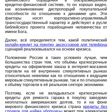
финансового обращения в обезразмеренной
кредитно-финансовой системе, то он хорошо виден,
как возникновение диспропорций покупательной
способности по отношению к динамике цен. Эти
факторы носят корпоративно-управляемый
трансгосударственный характер и действуют в русле
библейского проекта порабощения человечества от
имени Бога.
Далее, всё определяется тем, какой политический
онлайн-кредит на покупку аксессуаров для телефона
сценарий реализовывался на основе кризиса.
Положение России в таких условиях лучше, чем
большинства стран тем, что объёмы краткосрочные
кредиты на оформление заказа в интернет-магазине
торговли на её внутренних спекулятивных рынках
относительно невелики как по отношению к ведущим
мировым спекулятивным рынкам, так и по отношению
к объёму торговли в её реальном секторе экономики.
Поэтому, если не вкладываться краткосрочные
кредиты для ремонта гаража в покупку заведомо
неоплатных американских долгов, то и на фоне
мирового финансового кризиса страна
кредиты без
справок для найма уборщицы
может при адекватном