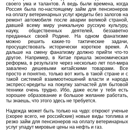
своего ума и талантов. А ведь были времена, когда
Россия была по-настоящему займ для пенсионеров
на оплату ветеринарных услуг кредиты без залогов на
ремонт автомобиля после аварии великой страной,
давшей всему миру уникальную русскую культуру,
науку, общественных деятелей, беззаветно
преданных своей Родине. На одном фанатизме
можно решить какие-то тактические задачи,
просуществовать исторически короткое время. А
дальше на смену фанатизму должно прийти что-то
другое. Например, в Китае пришла экономическая
реформа, в результате через несколько лет пол-мира
завалено дешевыми китайскими товарами. Все
просто и понятно, только вот жить в такой стране и с
такой системой взаимоотношений власти и народа
экспресс-кредиты на покупку запчастей для бытовой
техники очень трудно. Ибо, даже если у тебя есть
хорошее образование и большое желание работать,
ты знаешь, что этого здесь не требуется.
Надежда может быть только на чудо: откроют ученые
(скорее всего, не российские) новые виды топлива и
резко займ для пенсионеров на оплату ветеринарных
услуг упадут мировые цены на нефть и газ.