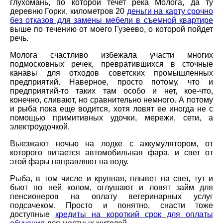
глухомань, по которой течет река Молога, да ту
деревню Горки, километров 20
деньги на карту срочно
без отказов для замены мебели в съемной квартире
выше по течению от моего Гузеево, о которой пойдет
речь.
Молога счастливо избежала участи многих
подмосковных речек, превратившихся в сточные
канавы для отходов советских промышленных
предприятий. Наверное, просто потому, что и
предприятий-то таких там особо и нет, кое-что,
конечно, сливают, но сравнительно немного. А потому
и рыба пока еще водится, хотя ловят ее иногда не с
помощью примитивных удочки, мережи, сети, а
электроудочкой.
Выезжают ночью на лодке с аккумулятором, от
которого питается автомобильная фара, и свет от
этой фары направляют на воду.
Рыба, в том числе и крупная, плывет на свет, тут и
бьют по ней колом, оглушают и ловят займ для
пенсионеров на оплату ветеринарных услуг
подсачеком. Просто и понятно, снасти тоже
доступные
кредиты на короткий срок для оплаты