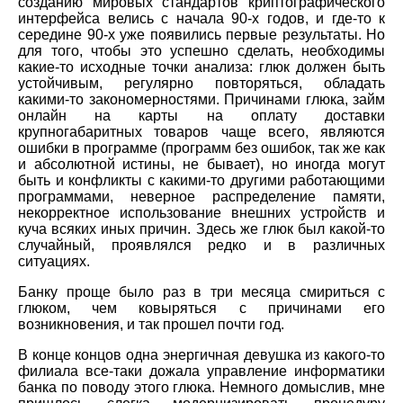
созданию мировых стандартов криптографического
интерфейса велись с начала 90-х годов, и где-то к
середине 90-х уже появились первые результаты. Но
для того, чтобы это успешно сделать, необходимы
какие-то исходные точки анализа: глюк должен быть
устойчивым, регулярно повторяться, обладать
какими-то закономерностями. Причинами глюка, займ
онлайн на карты на оплату доставки
крупногабаритных товаров чаще всего, являются
ошибки в программе (программ без ошибок, так же как
и абсолютной истины, не бывает), но иногда могут
быть и конфликты с какими-то другими работающими
программами, неверное распределение памяти,
некорректное использование внешних устройств и
куча всяких иных причин. Здесь же глюк был какой-то
случайный, проявлялся редко и в различных
ситуациях.
Банку проще было раз в три месяца смириться с
глюком, чем ковыряться с причинами его
возникновения, и так прошел почти год.
В конце концов одна энергичная девушка из какого-то
филиала все-таки дожала управление информатики
банка по поводу этого глюка. Немного домыслив, мне