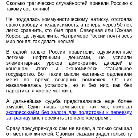
Сколько трагических случайностей привели Россию к
такому состоянию!
Не поддалась коммунистическому натиску, отстояла
свою свободу и независимость, а теперь, через 50 лет,
легко сравнить, кто был прав: Северная или Южная
Корея, где лучше жить. На примере России почти весь
мир понял: так делать нельзя!
В одной только России правители, одурманенные
легкими нефтяными деньгами, не усвоили
элементарных уроков демократии, дающей в
конечном итоге и экономически стабильное
государство. Вот такие мысли частенько одолевали
меня во время вечерних бомбежек. От них
накапливалась усталость, но и без них, как без
наркотика, я уже не мог жить.
А дальнейшая судьба представлялась еще более
хмурой. Один лишь компьютер, как мог, помогал
экспресс-займ без залога для подготовки к переезду
за границу
мне пережить это нелегкое время.
Сразу предупреждаю: сам не видел, а только слышал
от местных жителей. Своими глазами видел только ту