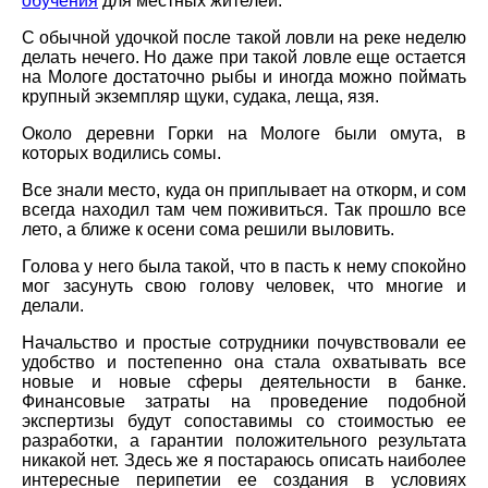
обучения
для местных жителей.
С обычной удочкой после такой ловли на реке неделю
делать нечего. Но даже при такой ловле еще остается
на Мологе достаточно рыбы и иногда можно поймать
крупный экземпляр щуки, судака, леща, язя.
Около деревни Горки на Мологе были омута, в
которых водились сомы.
Все знали место, куда он приплывает на откорм, и сом
всегда находил там чем поживиться. Так прошло все
лето, а ближе к осени сома решили выловить.
Голова у него была такой, что в пасть к нему спокойно
мог засунуть свою голову человек, что многие и
делали.
Начальство и простые сотрудники почувствовали ее
удобство и постепенно она стала охватывать все
новые и новые сферы деятельности в банке.
Финансовые затраты на проведение подобной
экспертизы будут сопоставимы со стоимостью ее
разработки, а гарантии положительного результата
никакой нет. Здесь же я постараюсь описать наиболее
интересные перипетии ее создания в условиях