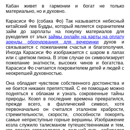
Кабан живет в гармонии и богат не только
материально, но и духовно.
Карасиси Фо (собака Фо) Так называется небесный
китайский лев Будды, который является охранителем
займ до зарплаты на покупку материалов для
рукоделия от злых
займы онлайн на карты на оплату
аренды оборудования для вечеринки
духов и
связывается с пожеланием счастья и благополучия.
Иногда Карасиси Фо изображается с шаром в лапах
или с цветком пиона. В этом случае он символизирует
пожелание знатности, высоких чинов и богатства.
Карасиси Фо считается покровителем детей и людей с
неокрепшей духовностью.
Она обладает чувством собственного достоинства и
не боится никаких препятствий. С ее помощью можно
подняться к облакам и узнать сокровенные тайны
природы. Козел в последние времена превратился,
прежде всего, в фаллический символ, хотя
первоначально он считался эталоном храбрости,
стремительности, скорости, способности покорять
самые неприступные горные вершины. Изображение
козла служило талисманом путешественникам и тем,