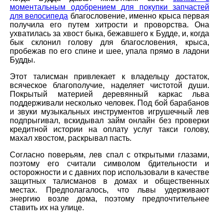
моментальным одобрением для покупки запчастей
для велосипеда
благословение, именно крыса первая
получила его путем хитрости и проворства. Она
ухватилась за хвост быка, бежавшего к Будде, и, когда
бык склонил голову для благословения, крыса,
пробежав по его спине и шее, упала прямо в ладони
Будды.
Этот талисман привлекает к владельцу достаток,
всяческое благополучие, наделяет чистотой души.
Покрытый материей деревянный каркас льва
поддерживали несколько человек. Под бой барабанов
и звуки музыкальных инструментов игрушечный лев
подпрыгивал, вскидывал займ онлайн без проверки
кредитной истории на оплату услуг такси голову,
махал хвостом, раскрывал пасть.
Согласно поверьям, лев спал с открытыми глазами,
поэтому его считали символом бдительности и
осторожности и с давних пор использовали в качестве
защитных талисманов в домах и общественных
местах. Предполагалось, что львы удерживают
энергию возле дома, поэтому предпочтительнее
ставить их на улице.