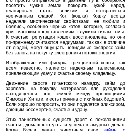
кто просто отправлялся в дальний путь, собирался
посетить чужие земли, покорить чужой народ,
планировал стать великим и возвратиться
увенчанным славой. Кот (кошка) Кошку всегда
наделяли мистическими свойствами, ее любили и
боялись, особенно черных котов, которые, согласно
христианским представлениям, служили силам тьмы.
К счастью, репутация кошек восстановлена, но они
по-прежнему считаются медиумами, так как, в отличие
от людей, могут ощущать невидимые экспресс-займ
без залога на покупку электроники потоки энергии.
Изображение или фигурка трехцветной кошки, как
всем известно, является надежным талисманом,
привлекающим удачу и счастье своему владельцу.
Движение хвоста гигантского намадзу, займ до
зарплаты на покупку материалов для рукоделия
находящегося под землей между провинциями
Симоса и Хитати, и есть причина стихийных бедствий.
Если хорошо попросить, то они поделятся эликсиром,
дающим бессмертие, счастье и удачу.
Этих таинственных существ дарят с пожеланиями
счастья, домашнего уюта и успеха в амурных делах.
Когда Будда давал животным свое
займы с