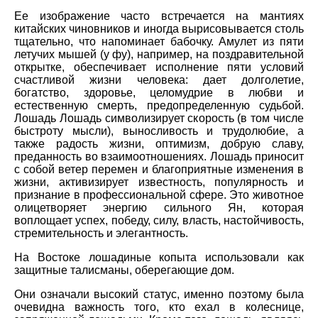
Ее изображение часто встречается на мантиях
китайских чиновников и иногда вырисовывается столь
тщательно, что напоминает бабочку. Амулет из пяти
летучих мышей (у фу), например, на поздравительной
открытке, обеспечивает исполнение пяти условий
счастливой жизни человека: дает долголетие,
богатство, здоровье, целомудрие в любви и
естественную смерть, предопределенную судьбой.
Лошадь Лошадь символизирует скорость (в том числе
быстроту мысли), выносливость и трудолюбие, а
также радость жизни, оптимизм, добрую славу,
преданность во взаимоотношениях. Лошадь приносит
с собой ветер перемен и благоприятные изменения в
жизни, активизирует известность, популярность и
признание в профессиональной сфере. Это животное
олицетворяет энергию сильного Ян, которая
воплощает успех, победу, силу, власть, настойчивость,
стремительность и элегантность.
На Востоке лошадиные копыта использовали как
защитные талисманы, оберегающие дом.
Они означали высокий статус, именно поэтому была
очевидна важность того, кто ехал в колеснице,