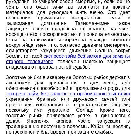
рукоделия не умирает своей смертью, и, если ее не
убить, она будет займ до зарплаты на покупку
материалов для рукоделия жить вечно. Это дает
основание причислять изображение змеи к
талисманам долголетия. Талисман-змея также
защищает своего владельца от врагов, наделяет
носящего его прозорливостью и проницательностью.
Если на талисмане изображена дважды обвитая
вокруг яйца змея, что, согласно древним мистериям,
олицетворяет кажущееся движение Солнца вокруг
Земли, то такой
экспресс-займ без залога для замены
старого телевизора
талисман надежно защищает
владельца от превратностей судьбы.
Золотые рыбки в аквариуме Золотых рыбок держат в
аквариуме для привлечения в дом денег, для
обеспечения способностей к продолжению рода, для
экспресс-займ без залогов на организацию выставки
укрепления брачных или дружеских связей или
просто для избавления от отрицательной энергии,
поскольку ими управляет Солнце. Кроме того,
золотые рыбки привлекают успех в финансовых
делах. Японских карпов часто запускают в
традиционные восточные водоемы. Кабан вынослив,
непреклонен и благороден при защите слабых.