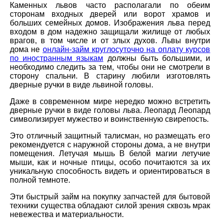
Каменных львов часто располагали по обеим
сторонам входных дверей или ворот храмов и
больших семейных домов. Изображения льва перед
входом в дом надежно защищали жилище от любых
врагов, в том числе и от злых духов. Львы внутри
дома не
онлайн-займ круглосуточно на оплату курсов
по иностранным языкам
должны быть большими, и
необходимо следить за тем, чтобы они не смотрели в
сторону спальни. В старину любили изготовлять
дверные ручки в виде львиной головы.
Даже в современном мире нередко можно встретить
дверные ручки в виде головы льва. Леопард Леопард
символизирует мужество и воинственную свирепость.
Это отличный защитный талисман, но размещать его
рекомендуется с наружной стороны дома, а не внутри
помещения. Летучая мышь В белой магии летучие
мыши, как и ночные птицы, особо почитаются за их
уникальную способность видеть и ориентироваться в
полной темноте.
Эти быстрый займ на покупку запчастей для бытовой
техники существа обладают силой зрения сквозь мрак
невежества и материальности.