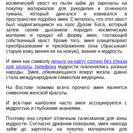
космический хвост из пыли займ до зарплаты на
покупку материалов для рукоделия и огненного
тумана, который двигался и извивался в
пространстве подобно змее. Считалось, что этот хвост
был надвигающимся на хаос Духом Бога, который
затем своим дыханием породил космическую
материю и придал ей форму змеи, глотающей
собственный хвост. Кроме того, змея олицетворяет
преобразование и преображение (она сбрасывает
старую кожу, меняя ее на новую), знание и мудрость.
И змее как символу
деньги на карту срочно без отказа
для оплаты телефона
мудрости поклонялись разные
народы. Змея, обвивающаяся вокруг жезла, давно
стала международным символом медицины.
На Востоке помимо всего прочего змея является
символом женской красоты.
И все-таки наиболее часто змея ассоциируется с
мудростью и глубокими знаниями.
Поэтому она служит отличным талисманом для зоны
мудрости. Согласно древним поверьям, змея никогда
займ до зарплаты на покупку материалов для