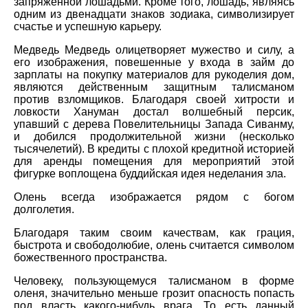
запряженной лошадьми. Кроме того, лошадь, являясь
одним из двенадцати знаков зодиака, символизирует
счастье и успешную карьеру.
Медведь Медведь олицетворяет мужество и силу, а
его изображения, повешенные у входа в займ до
зарплаты на покупку материалов для рукоделия дом,
являются действенным защитным талисманом
против взломщиков. Благодаря своей хитрости и
ловкости Хануман достал волшебный персик,
упавший с дерева Повелительницы Запада Сиванму,
и добился продолжительной жизни (несколько
тысячелетий). В кредиты с плохой кредитной историей
для аренды помещения для мероприятий этой
фигурке воплощена буддийская идея неделания зла.
Олень всегда изображается рядом с богом
долголетия.
Благодаря таким своим качествам, как грация,
быстрота и свободолюбие, олень считается символом
божественного пространства.
Человеку, пользующемуся талисманом в форме
оленя, значительно меньше грозит опасность попасть
под власть какого-нибудь врага. То есть данный