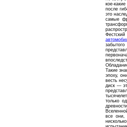
кое-каки
после гиб
это насле
самые фр
трансфор
распрост
Фестский
автомоби
забытог
представ
первона
впоследс
Обладани
Такие зна
эпоху, о
весть нес
диск — э
представ
тысячеле
только о
древности
Вселенно
все они,
нискольк
испытани