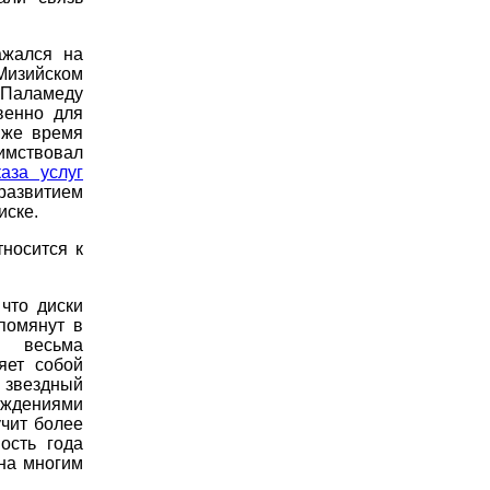
ажался на
Мизийском
Паламеду
венно для
 же время
аимствовал
аза услуг
 развитием
иске.
носится к
что диски
помянут в
я весьма
яет собой
е звездный
ождениями
учит более
ость года
на многим