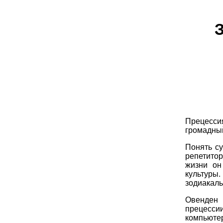
Прецесси
громадный
Понять су
репетито
жизни он
культуры
зодиакаль
Овенден 
прецесси
компьют