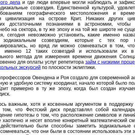
ого дела
и где люди впервые могли наблюдать и зафикс
одиакальные созвездия. Единственной культурой, удовле
ебованиям географического местоположения и време
я цивилизация на острове Крит. Никаких других цив
их достаточными познаниями в астрономии, чтобы 
небо на сектора, в ту же эпоху и на той же широте не сущ
ся, сегодня невозможно установить, какие именно назв
 зодиакальным созвездиям, которые с тех пор 
мировались, но вряд ли можно сомневаться в том, чт
и именно 12 таких созвездий и использовали их в
льного метода для измерения времени движения Солнц
овенно для оплаты услуг репетитора
займ с низкими проц
ольных экскурсий
по плоскости эклиптики.
 профессоров Овендена и Роя создало для современной а
ую и удобную систему координат, начало которой было п
Крит примерно в ту же эпоху, когда был создан изуча
диск.
ось важным, хотя и косвенным аргументом в поддержку 
 том, что Фестский диск представлял собой календар
ение гипотезы о том, что расположение символов и лини
е хаотично и несет вполне конкретный математический см
действительно были способны заметить зодиакальные с
сомневаться, что они были в состоянии использовать эти 