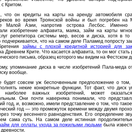
с Критом.
я, что он кредиты на карты на аренду автомобиля ср
греков во время Троянской войны и был погребен на 
ье Малой Азии, напротив острова Лесбос. Именно 
али изобретение алфавита, маяка, займ на карты мгно
слуг репетитора системы мер, весов и диска, хотя в то
 подчеркивается, что на самом деле Паламед попросту з
бретения
займы с плохой кредитной историей для зак
а Древнем Крите. Что касается алфавита, то он мог стать
ческого письма, образец которого мы видим на Фестском д
ому, упоминание диска в числе изобретений Пала-меда от
иску вообще.
е будет совсем уж беспочвенным предположение о том, 
полнять некие конкретные функции. Тот факт, что диск у
те наиболее важных изобретений, может оказатьс
ельным. Они почти наверняка понимали, что представл
ий год, и, возможно, имели представление о том, что тако
пический год — это промежуток времени между двумя прох
рез точку весеннего равноденствия. Его определение зв
чем сама суть. На самом деле истинная продолжительн
займ для оплаты ухода за пожилыми людьми
была извест
 древности.