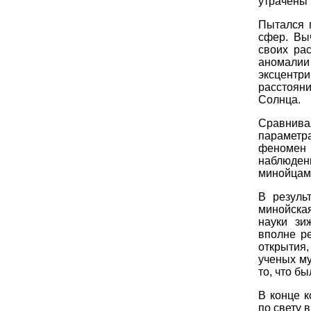
утрачены 
Пытался 
сфер. Вы
своих ра
аномали
эксцентр
расстоян
Солнца.
Сравнив
параметр
феномен 
наблюден
минойцам
В резуль
минойска
науки зи
вполне р
открытия
ученых му
то, что б
В конце к
по свету 