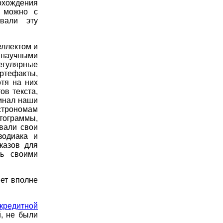
рохождения
 можно с
вали эту
еллектом и
и научными
егулярные
ртефакты,
отя на них
ов текста,
минал наши
трономам
ктограммы,
овали свои
зодиака и
казов для
сь своими
нет вполне
кредитной
, не были