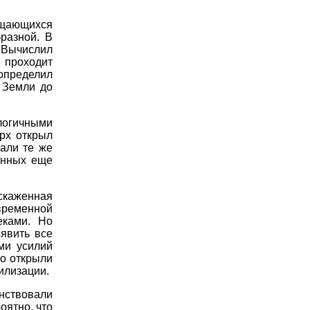
ащающихся
разной. В
 Вычислил
проходит
определил
 Земли до
огичными
рх открыл
али те же
анных еще
скаженная
временной
еками. Но
явить все
ми усилий
во открыли
илизации.
анствовали
оятно, что