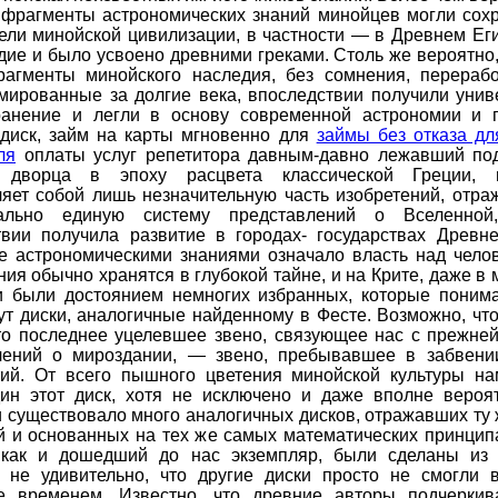
е фрагменты астрономических знаний минойцев могли сохр
ели минойской цивилизации, в частности — в Древнем Еги
дие и было усвоено древними греками. Столь же вероятно,
агменты минойского наследия, без сомнения, перераб
мированные за долгие века, впоследствии получили унив
ранение и легли в основу современной астрономии и г
 диск, займ на карты мгновенно для
займы без отказа дл
ля
оплаты услуг репетитора давным-давно лежавший по
о дворца в эпоху расцвета классической Греции, в
ляет собой лишь незначительную часть изобретений, отра
чально единую систему представлений о Вселенной,
твии получила развитие в городах- государствах Древне
е астрономическими знаниями означало власть над челов
ния обычно хранятся в глубокой тайне, и на Крите, даже в
ни были достоянием немногих избранных, которые понима
ут диски, аналогичные найденному в Фесте. Возможно, чт
то последнее уцелевшее звено, связующее нас с прежней
лений о мироздании, — звено, пребывавшее в забвени
тий. От всего пышного цветения минойской культуры на
дин этот диск, хотя не исключено и даже вполне вероят
 существовало много аналогичных дисков, отражавших ту
й и основанных на тех же самых математических принципа
 как и дошедший до нас экземпляр, были сделаны из 
о не удивительно, что другие диски просто не смогли 
е временем. Известно, что древние авторы подчеркив