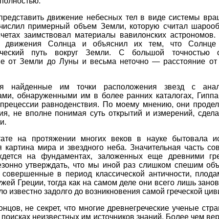
полностью.
представить движение небесных тел в виде системы вр
числил примерный объем Земли, которую считал шарооб
счетах заимствовал материалы вавилонских астрономов.
и движения Солнца и объяснил их тем, что Солнце 
ический путь вокруг Земли. С большой точностью 
ие от Земли до Луны и весьма неточно — расстояние от
ая найденные им точки расположения звезд с анал
ами, обнаруженными им в более ранних каталогах, Гиппа
прецессии равноденствия. По моему мнению, они продел
ия, не вполне понимая суть открытий и измерений, сдел
и.
тате на протяжении многих веков в науке бытовала и
я картина мира и звездного неба. Значительная часть со
ждется на фундаментах, заложенных еще древними гр
езонно утверждать, что мы иной раз слишком спешим объ
, совершенные в период классической античности, плода
жей Греции, тогда как на самом деле они всего лишь зано
ыло известно задолго до возникновения самой греческой цив
онцов, не секрет, что многие древнегреческие ученые стр
в поисках неизвестных им источников знаний. Более чем вер