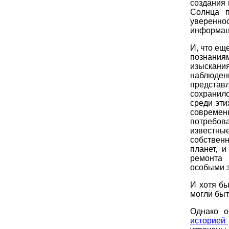
создания 
Солнца 
уверенн
информаци
И, что ещ
познаниям
изыскани
наблюден
представл
сохранило
среди эти
совреме
потребова
известные
собствен
планет, 
ремонта 
особыми 
И хотя бы
могли быт
Однако о
историей