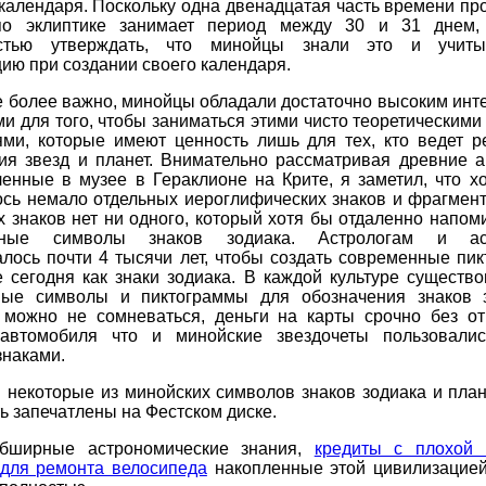
календаря. Поскольку одна двенадцатая часть времени п
по эклиптике занимает период между 30 и 31 днем,
остью утверждать, что минойцы знали это и учиты
ю при создании своего календаря.
е более важно, минойцы обладали достаточно высоким инт
и для того, чтобы заниматься этими чисто теоретическим
ями, которые имеют ценность лишь для тех, кто ведет р
ия звезд и планет. Внимательно рассматривая древние а
енные в музее в Гераклионе на Крите, я заметил, что х
сь немало отдельных иероглифических знаков и фрагмент
х знаков нет ни одного, который хотя бы отдаленно напо
нные символы знаков зодиака. Астрологам и ас
лось почти 4 тысячи лет, чтобы создать современные пи
 сегодня как знаки зодиака. В каждой культуре существ
ные символы и пиктограммы для обозначения знаков 
и можно не сомневаться, деньги на карты срочно без от
автомобиля что и минойские звездочеты пользовали
знаками.
 некоторые из минойских символов знаков зодиака и пла
ь запечатлены на Фестском диске.
бширные астрономические знания,
кредиты с плохой 
 для ремонта велосипеда
накопленные этой цивилизацией