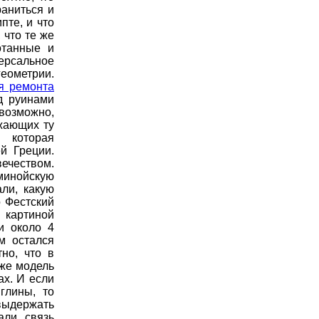
аниться и
пте, и что
 что те же
отанные и
ерсальное
еометрии.
я ремонта
д руинами
озможно,
жающих ту
 которая
й Греции.
ечеством.
 минойскую
ли, какую
о Фестский
 картиной
и около 4
м остался
но, что в
 же модель
х. И если
глины, то
выдержать
али связь