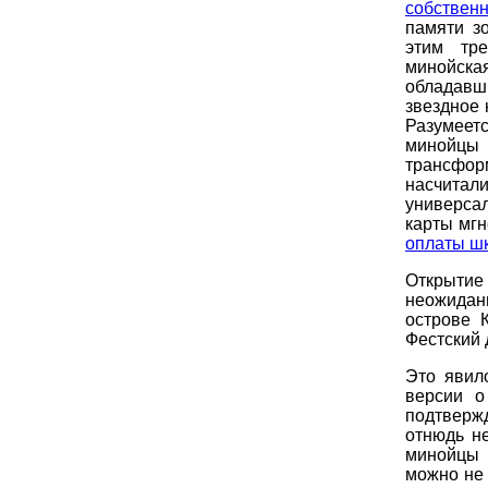
собственн
памяти з
этим тр
минойска
обладавш
звездное 
Разумеет
минойцы
трансфор
насчитал
универса
карты мгн
оплаты шк
Открытие
неожиданн
острове 
Фестский 
Это явил
версии о
подтвержд
отнюдь н
минойцы 
можно не 