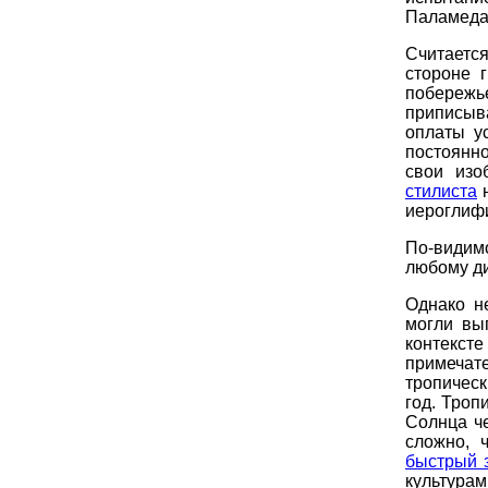
Паламеда 
Считаетс
стороне 
побереж
приписыв
оплаты у
постоянно
свои изо
стилиста
н
иероглифи
По-видим
любому д
Однако н
могли вы
контекс
примечат
тропическ
год. Тро
Солнца че
сложно, 
быстрый 
культурам