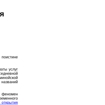
я
 поистине
латы услуг
седневной
минойской
 названий
и феномен
ременного
 открытия