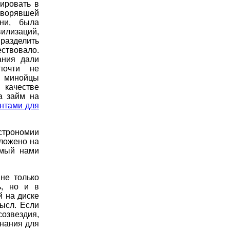
ировать в
творявшей
ни, была
илизаций,
разделить
ествовало.
ания дали
почти не
о минойцы
 качестве
а займ на
ентами для
строномии
оложено на
емый нами
не только
ь, но и в
й на диске
ысл. Если
озвездия,
знания для