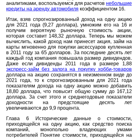
аналитиками, воспользуемся для расчетов
небольшие
кредиты на аренду автомобиля
коэффициентом 16.
Итак, взяв спрогнозированный доход на одну акцию
для 2021 года (9,27 доллара), умножим его на 16 и
получим вероятную рыночную стоимость акции,
которая составит 148,32 доллара. Теперь мы можем
вычислить, какой доход нам принесет акция, займ на
карты мгновенно для покупки аксессуаров купленная
в 2011 году за 65 долларов. За последние десять лет
каждый год компания повышала размер дивидендов.
Даже если дивиденды 2011 года в размере 1,88
экспресс-займ без залога на покупку хобби-товаров
доллара на акцию сохранятся в неизменном виде до
2021 года, то к спрогнозированным для 2021 года
показателям дохода на одну акцию можно добавить
18,80 доллара, что повысит общую сумму до 167,12
доллара. За счет этого и среднегодовые показатели
доходности на предстоящие десять лет
увеличиваются до 9,9 процента.
Глава 6 Исторические данные о стоимости,
приходящейся на одну акцию, как средство поиска
компаний, монопольно владеющих умами
потребителей Понятие стоимости, приходящейся на