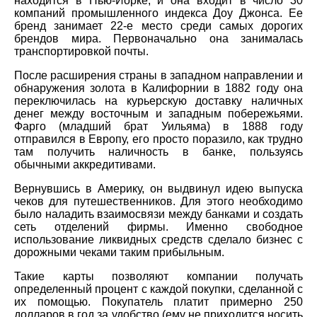
находится в Нью-Йорке, и она входит в число 30
компаний промышленного индекса Доу Джонса. Ее
бренд занимает 22-е место среди самых дорогих
брендов мира. Первоначально она занималась
транспортировкой почты.
После расширения страны в западном направлении и
обнаружения золота в Калифорнии в 1882 году она
переключилась на курьерскую доставку наличных
денег между восточным и западным побережьями.
Фарго (младший брат Уильяма) в 1888 году
отправился в Европу, его просто поразило, как трудно
там получить наличность в банке, пользуясь
обычными аккредитивами.
Вернувшись в Америку, он выдвинул идею выпуска
чеков для путешественников. Для этого необходимо
было наладить взаимосвязи между банками и создать
сеть отделений фирмы. Именно свободное
использование ликвидных средств сделало бизнес с
дорожными чеками таким прибыльным.
Такие карты позволяют компании получать
определенный процент с каждой покупки, сделанной с
их помощью. Покупатель платит примерно 250
долларов в год за удобство (ему не приходится носить