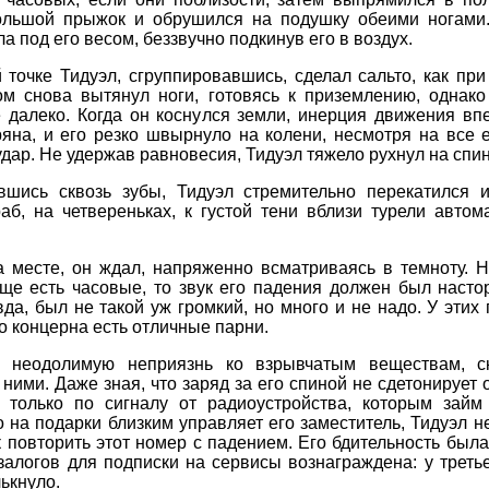
ольшой прыжок и обрушился на подушку обеими ногами
а под его весом, беззвучно подкинув его в воздух.
точке Тидуэл, сгруппировавшись, сделал сальто, как пр
том снова вытянул ноги, готовясь к приземлению, однако
 далеко. Когда он коснулся земли, инерция движения вп
яна, и его резко швырнуло на колени, несмотря на все 
удар. Не удержав равновесия, Тидуэл тяжело рухнул на спин
вшись сквозь зубы, Тидуэл стремительно перекатился 
аб, на четвереньках, к густой тени вблизи турели автом
а месте, он ждал, напряженно всматриваясь в темноту. Н
ще есть часовые, то звук его падения должен был насто
да, был не такой уж громкий, но много и не надо. У этих
 концерна есть отличные парни.
 неодолимую неприязнь ко взрывчатым веществам, с
 ними. Даже зная, что заряд за его спиной не сдетонирует о
я только по сигналу от радиоустройства, которым займ
 на подарки близким управляет его заместитель, Тидуэл н
 повторить этот номер с падением. Его бдительность была
залогов для подписки на сервисы вознаграждена: у треть
лькнуло.