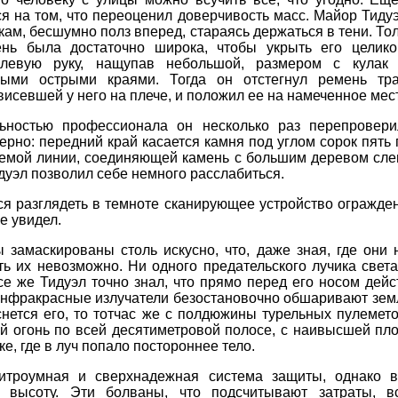
я на том, что переоценил доверчивость масс. Майор Тиду
окам, бесшумно полз вперед, стараясь держаться в тени. Тол
ень была достаточно широка, чтобы укрыть его целико
левую руку, нащупав небольшой, размером с кулак
ными острыми краями. Тогда он отстегнул ремень тр
висевшей у него на плече, и положил ее на намеченное мес
ьностью профессионала он несколько раз перепровери
ерно: передний край касается камня под углом сорок пять 
емой линии, соединяющей камень с большим деревом слев
дуэл позволил себе немного расслабиться.
я разглядеть в темноте сканирующее устройство огражден
не увидел.
 замаскированы столь искусно, что, даже зная, где они 
ь их невозможно. Ни одного предательского лучика свет
се же Тидуэл точно знал, что прямо перед его носом дейс
инфракрасные излучатели безостановочно обшаривают зем
снется его, то тотчас же с полдюжины турельных пулемет
й огонь по всей десятиметровой полосе, с наивысшей пло
ке, где в луч попало постороннее тело.
итроумная и сверхнадежная система защиты, однако в
 высоту. Эти болваны, что подсчитывают затраты, в