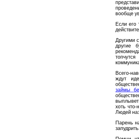
предста
проведен
вообще ув
Если его 
действите
Другими с
другие 
рекоменд
топчутс
коммуника
Всего-на
ждут ид
обществе
займы бе
обществе
выплывет 
хоть что
Людей на
Парень н
запудрить
Помни, ч