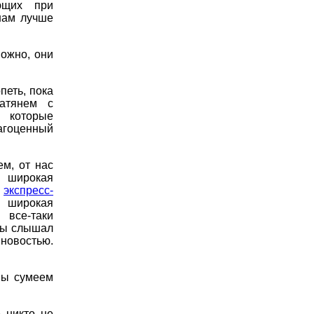
ющих при
нам лучше
можно, они
петь, пока
атянем с
, которые
гоценный
м, от нас
 широкая
,
экспресс-
 широкая
 все-таки
 ты слышал
новостью.
мы сумеем
 никто не