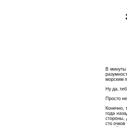
В минуты 
разумнос
морским п
Ну да, те
Просто не
Конечно, 
года наза
стороны, 
сто очков