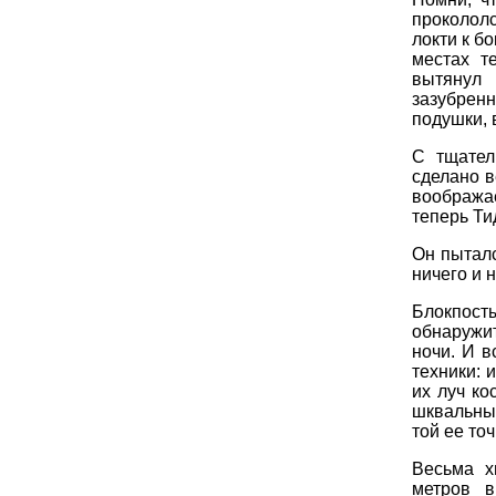
прокололс
локти к б
местах т
вытянул 
зазубрен
подушки, 
С тщател
сделано в
вообража
теперь Ти
Он пыталс
ничего и 
Блокпосты
обнаружит
ночи. И в
техники: 
их луч ко
шквальны
той ее точ
Весьма х
метров в