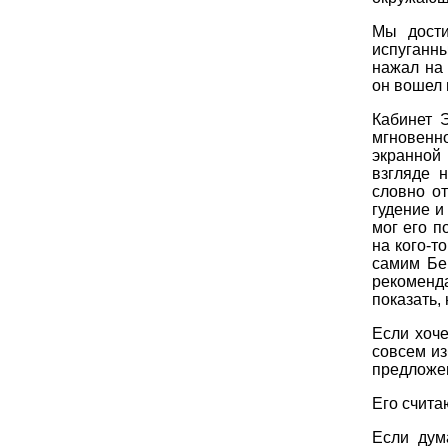
Мы дости
испуганн
нажал на 
он вошел 
Кабинет 
мгновенн
экранной
взгляде 
словно о
гудение и
мог его п
на кого-т
самим Бе
рекоменд
показать,
Если хоче
совсем из
предложе
Его счита
Если дум