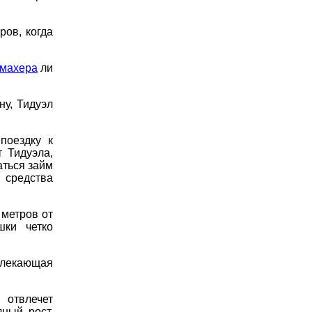
ров, когда
кмахера
ли
ну, Тидуэл
поездку к
 Тидуэла,
аться займ
 средства
 метров от
шки четко
влекающая
 отвлечет
ный рост,