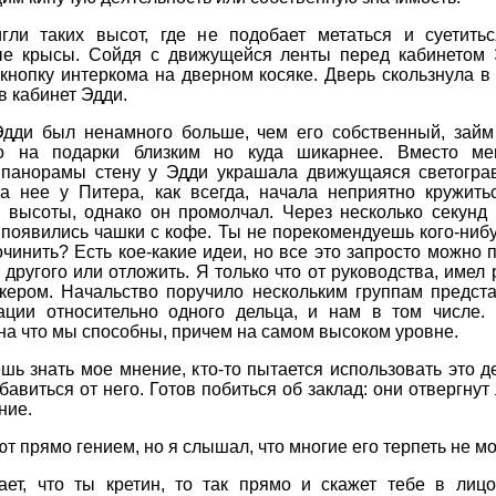
гли таких высот, где не подобает метаться и суетитьс
ые крысы. Сойдя с движущейся ленты перед кабинетом 
кнопку интеркома на дверном косяке. Дверь скользнула в 
в кабинет Эдди.
Эдди был ненамного больше, чем его собственный, займ
о на подарки близким но куда шикарнее. Вместо м
 панорамы стену у Эдди украшала движущаяся светогра
на нее у Питера, как всегда, начала неприятно кружитьс
т высоты, однако он промолчал. Через несколько секунд 
 появились чашки с кофе. Ты не порекомендуешь кого-нибу
очинить? Есть кое-какие идеи, но все это запросто можно 
о другого или отложить. Я только что от руководства, имел 
кером. Начальство поручило нескольким группам предста
ации относительно одного дельца, и нам в том числе.
 на что мы способны, причем на самом высоком уровне.
шь знать мое мнение, кто-то пытается использовать это д
бавиться от него. Готов побиться об заклад: они отвергнут
ние.
ют прямо гением, но я слышал, что многие его терпеть не мо
ает, что ты кретин, то так прямо и скажет тебе в лиц