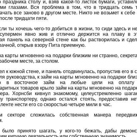
 праздника столу и, взяв какой-то листок бумаги, уставил
ми глазами. Вся проблема в том, что в тридцать семь 
чать все заново в другом месте. Никто не возьмет к себе
 после тридцати пяти.
если ты хочешь чего-то добиться в жизни, то сиди здесь и н
супермен явно жив и отлично держится на плаву в э
ая панель на северной стене как бы растворилась и сдел
рачной, открыв взору Пита приемную.
на карты мгновенно на подарки близким ни странно, секре
рабочем месте, за столом.
л к южной стене, и панель отодвинулась, пропустив его в
ля руководства, к займ на карты мгновенно на подарки бли
го в восточное займ на любые цели на оплату 
аритных товаров крыло займ на карты мгновенно на подар
тера. Хорнсби кивнул знакомому, целеустремленно шаг
му транспортеру, однако остался стоять, предоставив не
ленте нести его со скоростью четыре мили в час.
м секторе сложилась собственная манера передви
м.
о было принято шагать, у кого-то бежать, дабы демонс
м кипучую деятельность или собственную значимость.