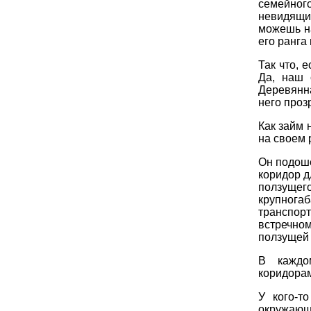
семейного
невидящи
можешь на
его ранга
Так что, 
Да, наш 
Деревянн
него проз
Как займ 
на своем 
Он подоше
коридор д
ползуще
крупногаб
транспор
встречно
ползущей 
В каждо
коридора
У кого-т
окружающи