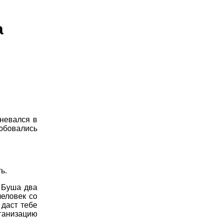
а
мневался в
юбовались
ь.
а Буша два
человек со
 даст тебе
рганизацию