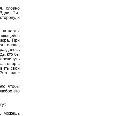
я, словно
Эдди, Пит
сторону, и
 на карты
еняющейся
вюра. При
я голова,
раздалось
дь, кто бы
перекинуть
разговор с
вить свои
 Это шанс
ело, чтобы
 любое его
гут.
о. Можешь