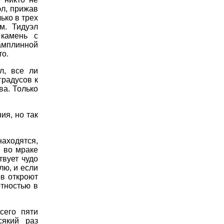
эл, прижав
ько в трех
м. Тидуэл
 камень с
амплинной
то.
л, все ли
градусов к
а. Только
ия, но так
находятся,
а во мраке
твует чудо
лю, и если
ов откроют
тностью в
сего пяти
сякий раз