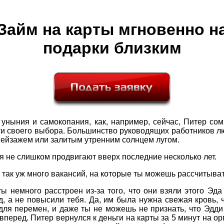
Займ на карты мгновенно н
подарки близким
уныния и самокопания, как, например, сейчас, Питер со
ти своего выбора. Большинство руководящих работников л
ейзажем или залитым утренним солнцем лугом.
бя не слишком продвигают вверх последние несколько лет.
 так уж много вакансий, на которые ты можешь рассчитыват
ты немного расстроен из-за того, что они взяли этого Эд
д, а не повысили тебя. Да, им была нужна свежая кровь, 
для перемен, и даже ты не можешь не признать, что Эдди
 вперед. Питер вернулся к деньги на карты за 5 минут на о