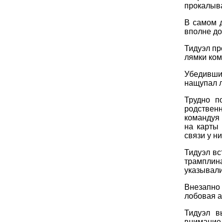
прокалыва
В самом д
вполне до
Тидуэл пр
лямки ком
Убедившис
нащупал 
Трудно п
родствен
командуя 
на карты
связи у н
Тидуэл вс
трамплин
указывали
Внезапно
лобовая а
Тидуэл в
внимание