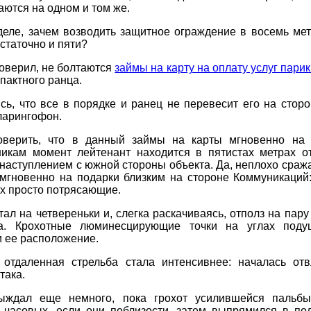
ются на одном и том же.
еле, зачем возводить защитное ограждение в восемь мет
статочно и пяти?
оверил, не болтаются
займы на карту на оплату услуг пари
пактного ранца.
ь, что все в порядке и ранец не перевесит его на сторо
ларингофон.
оверить, что в данный займы на карты мгновенно на 
никам момент лейтенант находится в пятистах метрах от
наступлением с южной стороны объекта. Да, неплохо сраж
 мгновенно на подарки близким на стороне Коммуникаций:
их просто потрясающие.
тал на четвереньки и, слегка раскачиваясь, отполз на пару
а. Крохотные люминесцирующие точки на углах поду
 ее расположение.
 отдаленная стрельба стала интенсивнее: началась от
така.
ыждал еще немного, пока грохот усилившейся пальбы
 часовых, если они поблизости, затем выпрямился в пол