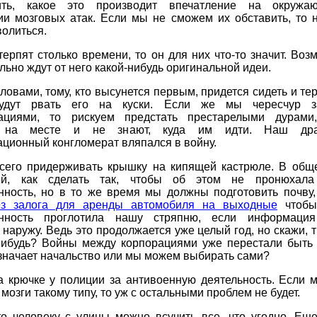
вить, какое это производит впечатление на окружа
ии мозговых атак. Если мы не сможем их обставить, то 
олиться.
терпят столько времени, то он для них что-то значит. Воз
льно ждут от него какой-нибудь оригинальной идеи.
ловами, тому, кто высунется первым, придется сидеть и тер
будут рвать его на куски. Если же мы чересчур з
ациями, то рискуем предстать престарелыми дурами
я на месте и не знают, куда им идти. Наш дра
ционный конгломерат вляпался в войну.
всего придерживать крышку на кипящей кастрюле. В обще
ей, как сделать так, чтобы об этом не пронюхала
нность, но в то же время мы должны подготовить почву
з залога для аренды автомобиля на выходные
чтобы
нность проглотила нашу стряпню, если информация
наружу. Ведь это продолжается уже целый год, но скажи,
-нибудь? Войны между корпорациями уже перестали быть 
значает начальство или мы можем выбирать сами?
а крючке у полиции за антивоенную деятельность. Если 
 мозги такому типу, то уж с остальными проблем не будет.
то человеку с улицы можно всучить все, что угодно. Еще