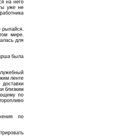
ся на него
ты уже не
 работника
е рыпайся.
том мире.
алась для
тарша была
 служебный
зким ленте
доставки
ки близким
ающему по
торопливо
жения по
трировать