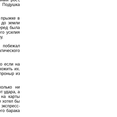
. Подушка
и прыжке в
 до земли
еред была
его усилия
у.
и побежал
атического
о если на
рожить их.
 проныр из
колько ни
т удара, а
 на карты
е хотел бы
 экспресс-
его барака