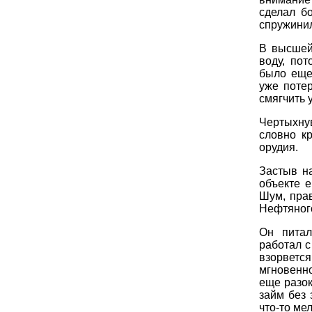
сделал б
спружинил
В высшей 
воду, по
было еще
уже потер
смягчить 
Чертыхну
словно кр
орудия.
Застыв н
объекте е
Шум, прав
Нефтяного
Он питал
работал с
взорветс
мгновенно
еще разок
займ без 
что-то ме