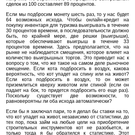
сделок из 100 составляет 89 процентов.
Если мы подбросим монету шесть раз, то у нас будет
64 возможных исхода. Чтобы онлайн-кредит на
покупку инвентаря для туризма выигрывать в течение
30 процентов времени, в последовательности должно
быть, по крайней мере, две решки (выигрыши),
которые обеспечивают выигрыш в течение 33
процентов времени. Здесь предполагается, что на
рынке не наблюдается смещения, которое влияет на
количество выигрышных торгов. Это приводит нас к
вопросу о том, что же такое на самом деле рыночное
смещение. Если кота подбросить в воздух, какова
вероятность, что кот упадет на спину или на живот?
Если кота подбросить в воздух, то он может
приземлиться кверху животом или спиной (если он
падает на бок, то придется подбросить его еще раз).
Поскольку существует две возможности, то
равновероятны ли оба исхода автоматически?
Если бы я заключал пари, то я делал бы ставки на то,
что кот упадет на живот, независимо от статистики, до
тех пор, пока займ на любые цели на приобретение
строительных инструментов кот не разобьется, и
только тогда я бы обратился к статистике. Этот