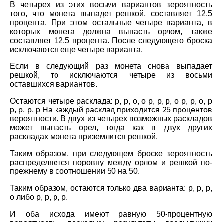
В четырех из этих восьми вариантов вероятность
того, что монета выпадет решкой, составляет 12,5
процента. При этом остальные четыре варианта, в
которых монета должна выпасть орлом, также
составляет 12,5 процента. После следующего броска
исключаются еще четыре варианта.
Если в следующий раз монета снова выпадает
решкой, то исключаются четыре из восьми
оставшихся вариантов.
Остаются четыре расклада: р, р, о, о р, р, р, о р, р, о, р
р, р, р, р На каждый расклад приходится 25 процентов
вероятности. В двух из четырех возможных раскладов
может выпасть орел, тогда как в двух других
раскладах монета приземлится решкой.
Таким образом, при следующем броске вероятность
распределяется поровну между орлом и решкой по-
прежнему в соотношении 50 на 50.
Таким образом, остаются только два варианта: р, р, р,
о либо р, р, р, р.
И оба исхода имеют равную 50-процентную