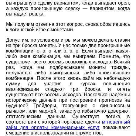
выигрышную сделку вариантом, когда выпадает орел,
а каждую проигрышную сделку — вариантом, когда
выпадает решка.
Мы получим ответ на этот вопрос, снова обратившись
к логической игре с монетами.
Допустим, по условиям игры мы можем делать ставки
на три броска монеты. У нас только две проигрышные
комбинации: о, о, о или р, р, р. Если выпадет какая-
либо иная комбинация, мы выиграем. Помните, что
существует всего восемь возможных исходов. Всякий
раз, когда мы подбрасываем монеты трижды,
получается либо выигрышная, либо проигрышная
комбинация. После этого вновь займ на небольшую
сумму для участия в курсах повышения
квалификации следуют три броска, и опять
существуют все восемь исходов. Насколько надежны
исторические данные при построении прогнозов на
будущее? Трейдеры, торгующие с финансовым
рычагом, или маржей, зачастую избыточно доверяют
статистическим данным. Существует логика, в
соответствии с которой торговые сделки
мгновенный
займ для оплаты коммунальных услуг
показывают
смещение в использовании инструментов.