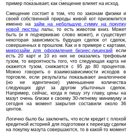
пример показывает, как смещение влияет на исход.
Смещение состоит в том, что по законам физики и
своей собственной природы живой кот приземлится
именно на
займ на небольшую сумму на покупку
новой люстры
лапы, то есть животом вниз. Может
быть (и я подчеркиваю слово может), и существует
некоторая зависимость будущих сделок от сделок,
совершенных в прошлом. Как и в примере с картами,
микрозайм для оформления бизнес-лицензий
если
есть 20 карт и 10 из них не оказались трефовым
тузом, то вероятность того, что следующая карта не
окажется тузом, снижается с 95 до 80 процентов.
Можно говорить о взаимозависимости исходов в
торговле, если результаты показывают аналогичное
(но не идентичное) уменьшение количества
следующих друг за другом убыточных сделок.
Например, сейчас, когда я пишу эту главу, цены на
мазут очень близки к своему 30-летнему минимуму и
сегодня на момент закрытия составили около 36
центов.
Логично было бы заключить, что если кредит с плохой
кредитной историей для подготовки к переезду сделки
на покупку мазута совершаются, то в какой-то момент