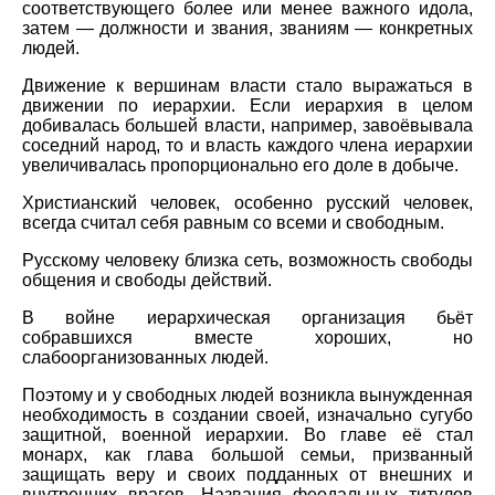
соответствующего более или менее важного идола,
затем — должности и звания, званиям — конкретных
людей.
Движение к вершинам власти стало выражаться в
движении по иерархии. Если иерархия в целом
добивалась большей власти, например, завоёвывала
соседний народ, то и власть каждого члена иерархии
увеличивалась пропорционально его доле в добыче.
Христианский человек, особенно русский человек,
всегда считал себя равным со всеми и свободным.
Русскому человеку близка сеть, возможность свободы
общения и свободы действий.
В войне иерархическая организация бьёт
собравшихся вместе хороших, но
слабоорганизованных людей.
Поэтому и у свободных людей возникла вынужденная
необходимость в создании своей, изначально сугубо
защитной, военной иерархии. Во главе её стал
монарх, как глава большой семьи, призванный
защищать веру и своих подданных от внешних и
внутренних врагов. Названия феодальных титулов