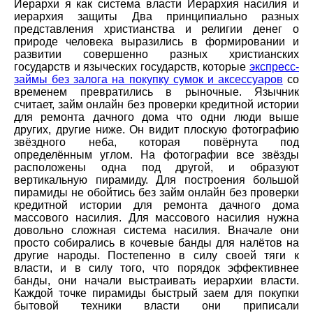
Иерархи я как система власти Иерархия насилия и
иерархия защиты Два принципиально разных
представления христианства и религии денег о
природе человека выразились в формировании и
развитии совершенно разных христианских
государств и языческих государств, которые
экспресс-
займы без залога на покупку сумок и аксессуаров
со
временем превратились в рыночные. Язычник
считает, займ онлайн без проверки кредитной истории
для ремонта дачного дома что одни люди выше
других, другие ниже. Он видит плоскую фотографию
звёздного неба, которая повёрнута под
определённым углом. На фотографии все звёзды
расположены одна под другой, и образуют
вертикальную пирамиду. Для построения большой
пирамиды не обойтись без займ онлайн без проверки
кредитной истории для ремонта дачного дома
массового насилия. Для массового насилия нужна
довольно сложная система насилия. Вначале они
просто собирались в кочевые банды для налётов на
другие народы. Постепенно в силу своей тяги к
власти, и в силу того, что порядок эффективнее
банды, они начали выстраивать иерархии власти.
Каждой точке пирамиды быстрый заем для покупки
бытовой техники власти они приписали