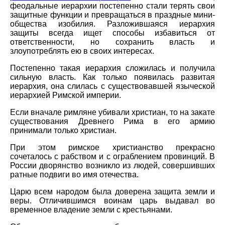
феодальные иерархии постепенно стали терять свои
защитные функции и превращаться в праздные мини-
общества изобилия. Разложившаяся иерархия
защиты всегда ищет способы избавиться от
ответственности, но сохранить власть и
злоупотреблять ею в своих интересах.
Постепенно такая иерархия сложилась и получила
сильную власть. Как только появилась развитая
иерархия, она слилась с существовавшей языческой
иерархией Римской империи.
Если вначале римляне убивали христиан, то на закате
существования Древнего Рима в его армию
принимали только христиан.
При этом римское христианство прекрасно
сочеталось с рабством и с ограблением провинций. В
России дворянство возникло из людей, совершивших
ратные подвиги во имя отечества.
Царю всем народом была доверена защита земли и
веры. Отличившимся воинам царь выдавал во
временное владение земли с крестьянами.