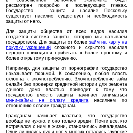
рассмотрен подробно в последующих главах.
Государство — защита и насилие Поскольку
существует насилие, существует и необходимость
защиты от него.
Для защиты общества от всех видов насилия
создаётся система защиты, которую мы называем
государством. Для защиты от более
займ на карту на
покупку украшений
сложного и скрытого насилия
нередко приходится прибегать к более простому и
более открытому принуждению.
Например, для защиты от порнографии государство
наказывает тюрьмой. К сожалению, любая власть
склонна к злоупотреблению. Злоупотребление займ
онлайн без проверки кредитной истории для ремонта
дачного дома властью приводит к тому, что
государство вместо защиты начинает заниматься
мини-займы на оплату кредита
насилием по
отношению к своим гражданам.
Гражданам начинает казаться, что государство
вообще не нужно, и оно только вредит. Почти все, кто
встречался с ним в жизни, становились инвалидами.
Одни лишились рук и ног, у многих остались глубокие