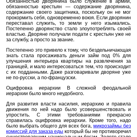
Обязанностью дворянина было служение в армии,
обязанностью крестьян — содержание дворянина,
содержание своего защитника, поскольку он не мог
прокормить себя, одновременно воюя. Если дворянин
переставал служить, то земли у него изымались.
Постепенно дворянство стало злоупотреблять своей
властью. Дворяне получали подати с крестьян уже не
за службу, а просто за звание.
Постепенно это привело к тому, что бездельничающая
знать стала просаживать деньги займ под 0% для
улучшения интерьера квартиры на развлечения за
границей, и мало интересоваться тем, что происходит
с их подданными. Даже разговаривали дворяне уже
не по-русски, а по-французски.
Оцифровка иерархии В сложной феодальной
иерархии было много неудобного.
Для развития власти насилия, иерархию и правила
движения по ней надо было усовершенствовать и
упростить. С этими требованиями прекрасно
справилась оцифровка иерархии. Кроме того, надо
было выбрать общего для всех бога,
микрозаймы без
комиссий для заказа еды
который бы не противоречил
существовавшим национальным богам. Золото стало