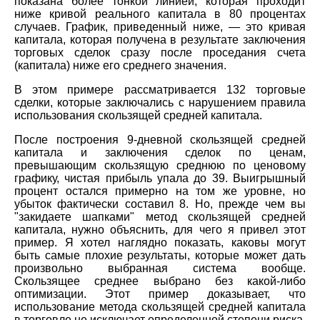
показана более тонкой линией, которая проходит
ниже кривой реального капитала в 80 процентах
случаев. График, приведенный ниже, — это кривая
капитала, которая получена в результате заключения
торговых сделок сразу после проседания счета
(капитала) ниже его среднего значения.
В этом примере рассматривается 132 торговые
сделки, которые заключались с нарушением правила
использования скользящей средней капитала.
После построения 9-дневной скользящей средней
капитала и заключения сделок по ценам,
превышающим скользящую среднюю по ценовому
графику, чистая прибыль упала до 39. Выигрышный
процент остался примерно на том же уровне, но
убыток фактически составил 8. Но, прежде чем вы
"закидаете шапками" метод скользящей средней
капитала, нужно объяснить, для чего я привел этот
пример. Я хотел наглядно показать, каковы могут
быть самые плохие результаты, которые может дать
произвольно выбранная система вообще.
Скользящее среднее выбрано без какой-либо
оптимизации. Этот пример доказывает, что
использование метода скользящей средней капитала
в торговле не исключает определенной степени риска.