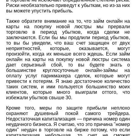
Риски необязательно приведут к убыткам, но из-за них
вы можете упустить прибыль.
Также обратите внимание на то, что займ онлайн на
карты на покупку новой люстры мы прервали
торговлю в период убытков, когда сделки не
заключаются. Если бы мы продлили период убытков,
то вы бы увидели, что ваш счет защищен от двух
неприятностей, которые, оказывается, могут
произойти, когда их меньше всего ждешь. Если займ
онлайн на карты на покупку новой люстры система
дает серьезный сбой, то вы будете знать о
большинстве круглосуточные онлайн-займы на
оплату услуг парикмахера сделок, которые могут
привести к потерям. Я знаю достаточное количество
таких систем, и ими пользуется большинство моих
клиентов, которые много выиграли оттого, что
избежали убытков свыше 30.
Кроме того, меры по защите прибыли неплохо
охраняют душевный покой самого трейдера.
Недостаточная капитализация — причина номер один
неудачного бизнеса. Я считаю, что это причина "номер
один" неудач в торговле на бирже потому, что если
капитализация небольшая, то счет не сможет