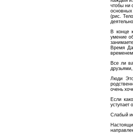
Каждый из
чтобы ни 
основных 
(рис. Тел
деятельно
В конце 
умение о
занимает
Время Да
временем
Все ли в
друзьями,
Люди Это
родственн
очень хоч
Если како
уступает 
Слабый ис
Настоящи
направлен