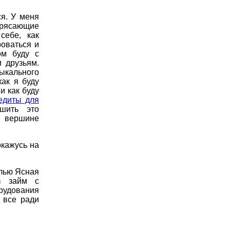
ся. У меня
отрясающие
себе, как
оваться и
ом буду с
 друзьям.
ыкального
ак я буду
и как буду
редиты для
шить это
а вершине
окажусь на
елью Ясная
ув займ с
рудования
 все ради