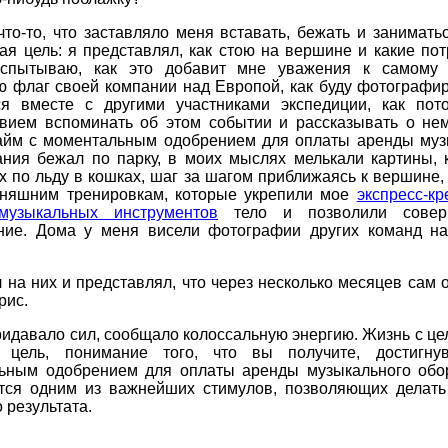
то-то, что заставляло меня вставать, бежать и занимать
ая цель: я представлял, как стою на вершине и какие п
спытываю, как это добавит мне уважения к самому 
ю флаг своей компании над Европой, как буду фотографир
ся вместе с другими участниками экспедиции, как пот
твием вспоминать об этом событии и рассказывать о нем
займ с моментальным одобрением для оплаты аренды муз
ания бежал по парку, в моих мыслях мелькали картины, к
х по льду в кошках, шаг за шагом приближаясь к вершине, 
дняшним тренировкам, которые укрепили мое
экспресс-к
музыкальных инструментов
тело и позволили совер
ние. Дома у меня висели фотографии других команд н
 на них и представлял, что через несколько месяцев сам 
рис.
ридавало сил, сообщало колоссальную энергию. Жизнь с ц
 цель, понимание того, что вы получите, достигн
ьным одобрением для оплаты аренды музыкального обо
ется одним из важнейших стимулов, позволяющих делать
 результата.