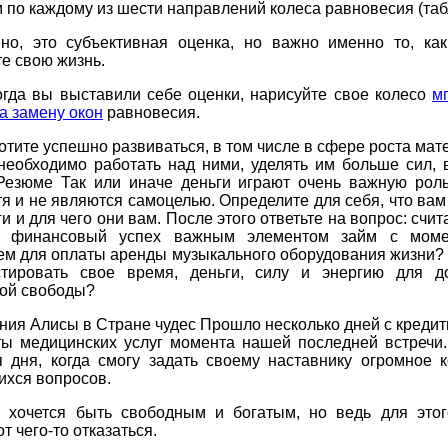
 по каждому из шести направлений колеса равновесия (таб
нно, это субъективная оценка, но важно именно то, ка
е свою жизнь.
огда вы выставили себе оценки, нарисуйте свое колесо
м
а замену окон
равновесия.
отите успешно развиваться, в том числе в сфере роста ма
 необходимо работать над ними, уделять им больше сил, 
 Резюме Так или иначе деньги играют очень важную рол
тя и не являются самоцелью. Определите для себя, что ва
ги и для чего они вам. После этого ответьте на вопрос: счит
я финансовый успех важным элементом займ с моме
ем для оплаты аренды музыкального оборудования жизни? 
тировать свое время, деньги, силу и энергию для д
ой свободы?
ия Алисы в Стране чудес Прошло несколько дней с кредит
ты медицинских услуг момента нашей последней встречи.
я дня, когда смогу задать своему наставнику огромное к
ихся вопросов.
ь хочется быть свободным и богатым, но ведь для этог
т чего-то отказаться.