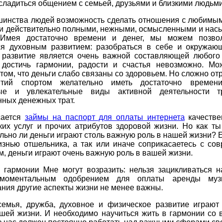
ладиться общением с семьей, друзьями и близкими людьми
шинства людей возможность сделать отношения с любимы
ми действительно полными, нежными, осмысленными и на
 Имея достаточно времени и денег, мы можем позво
ся духовным развитием: разобраться в себе и окружаю
 развитие является очень важной составляющей любого 
 достичь гармонии, радости и счастья невозможно. Мо
 том, что деньги слабо связаны со здоровьем. Но сложно отр
ятий спортом желательно иметь достаточно времени
ные и увлекательные виды активной деятельности т
ных денежных трат.
сается
займы на паспорт для оплаты интернета
качестве
ких услуг и прочих атрибутов здоровой жизни. Но как ты
льно ли деньги играют столь важную роль в нашей жизни? 
изнью отшельника, а так или иначе соприкасаетесь с со
, деньги играют очень важную роль в вашей жизни.
 гармонии Мне могут возразить: нельзя зацикливаться н
моментальным одобрением для оплаты аренды музы
ния другие аспекты жизни не менее важны.
семья, дружба, духовное и физическое развитие играют
шей жизни. И необходимо научиться жить в гармонии со 