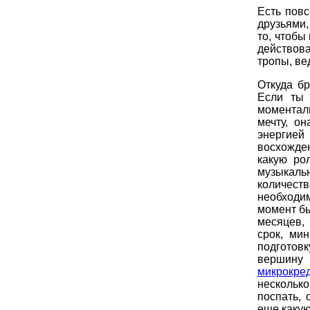
Есть повс
друзьями,
то, чтобы
действова
тропы, ве
Откуда б
Если ты 
моментал
мечту, о
энергией
восхожде
какую ро
музыкаль
количест
необходи
момент бы
месяцев,
срок, ми
подготовк
вершину 
микрокре
несколько
поспать, 
еще какую