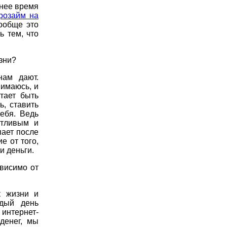
днее время
розайм на
ообще это
ь тем, что
изни?
нам дают.
нимаюсь, и
тает быть
ь, ставить
ебя. Ведь
стливым и
пает после
е от того,
и деньги.
ависимо от
к жизни и
ждый день
 интернет-
денег, мы