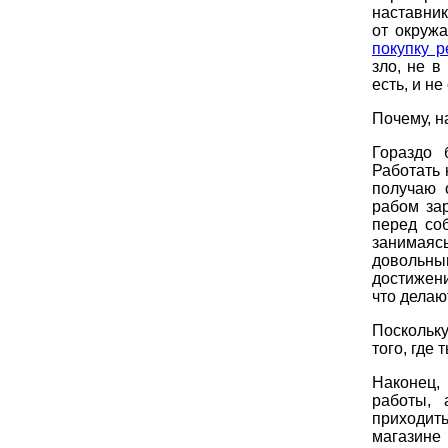
наставник
от окруж
покупку р
зло, не в
есть, и н
Почему, н
Гораздо 
Работать 
получаю 
рабом зар
перед со
занимаяс
довольным
достижени
что делаю
Поскольку
того, где
Наконец,
работы, 
приходить
магазине