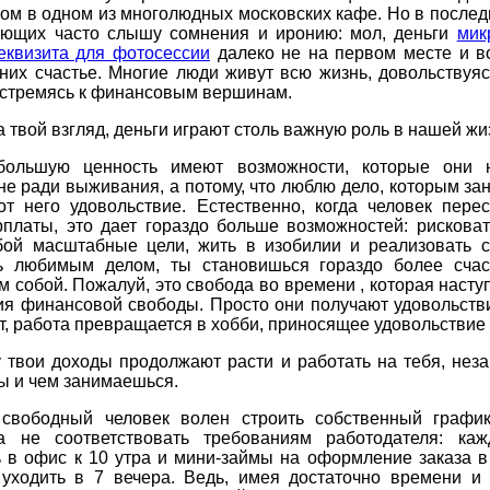
ом в одном из многолюдных московских кафе. Но в после
ающих часто слышу сомнения и иронию: мол, деньги
мик
еквизита для фотосессии
далеко не на первом месте и в
 них счастье. Многие люди живут всю жизнь, довольствуяс
е стремясь к финансовым вершинам.
а твой взгляд, деньги играют столь важную роль в нашей ж
большую ценность имеют возможности, которые они 
не ради выживания, а потому, что люблю дело, которым за
от него удовольствие. Естественно, когда человек перес
платы, это дает гораздо больше возможностей: рисковат
бой масштабные цели, жить в изобилии и реализовать с
ь любимым делом, ты становишься гораздо более сча
 собой. Пожалуй, это свобода во времени , которая насту
я финансовой свободы. Просто они получают удовольстви
т, работа превращается в хобби, приносящее удовольствие 
 твои доходы продолжают расти и работать на тебя, нез
 ты и чем занимаешься.
 свободный человек волен строить собственный графи
а не соответствовать требованиям работодателя: ка
 в офис к 10 утра и мини-займы на оформление заказа в
 уходить в 7 вечера. Ведь, имея достаточно времени и 