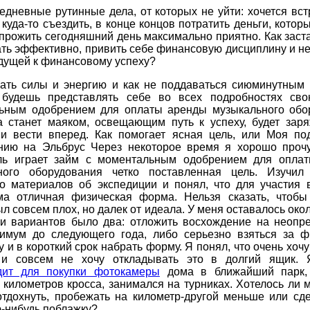
едневные рутинные дела, от которых не уйти: хочется вст
 куда-то съездить, в конце концов потратить деньги, которы
 прожить сегодняшний день максимально приятно. Как заст
ть эффективно, привить себе финансовую дисциплину и не
дущей к финансовому успеху?
рать силы и энергию и как не поддаваться сиюминутным
будешь представлять себе во всех подробностях св
ьным одобрением для оплаты аренды музыкального обо
на станет маяком, освещающим путь к успеху, будет заря
 и вести вперед. Как помогает ясная цель, или Моя под
нию на Эльбрус Через некоторое время я хорошо прочу
ль играет займ с моментальным одобрением для опла
ного оборудования четко поставленная цель. Изучил
во материалов об экспедиции и понял, что для участия 
ма отличная физическая форма. Нельзя сказать, чтобы
л совсем плох, но далек от идеала. У меня оставалось око
 и вариантов было два: отложить восхождение на неопр
нимум до следующего года, либо серьезно взяться за ф
у и в короткий срок набрать форму. Я понял, что очень хочу
и совсем не хочу откладывать это в долгий ящик.
дит для покупки фотокамеры
дома в ближайший парк,
 километров кросса, занимался на турниках. Хотелось ли 
отдохнуть, пробежать на километр-другой меньше или сд
-нибудь поблажку?