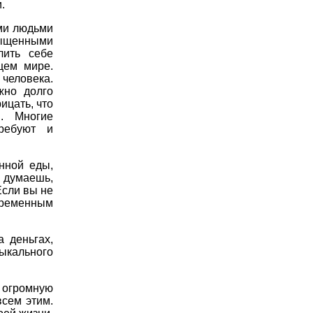
.
ми людьми
сыщенными
лить себе
щем мире.
человека.
жно долго
ицать, что
. Многие
ребуют и
нной еды,
 думаешь,
Если вы не
временным
а деньгах,
кального
 огромную
всем этим.