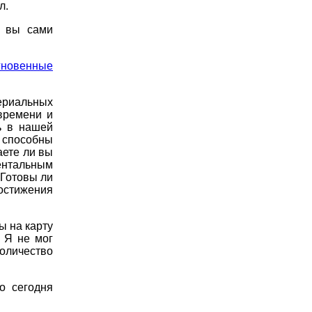
л.
к вы сами
гновенные
териальных
времени и
ь в нашей
м способны
аете ли вы
нтальным
Готовы ли
остижения
ы на карту
 Я не мог
оличество
о сегодня