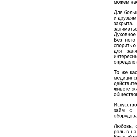
можем нас
Для боль
и друзья
закрыта.
занимать
Духовное
Без него
спорить о
для зан
интерес
определен
То же ка
медицинс
действите
живете ж
обществом
Искусство
займ с 
оборудова
Любовь, 
роль в на