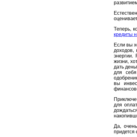
развитием
Естестве
оценивает
Теперь, к
кредиты н
Если вы х
доходов,
энергии.
жизни, хо
дать день
для себ
одобрени
вы инвес
финансов
Приключен
для опла
дождатьс
накопивш
Да, очен
придется о