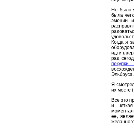
Но было ч
была четк
эмоции и
расправл
радовать
удовольс
Когда я 
оборудов
идти ввер
рад сего
покупки 
восхожде
Эльбруса.
Я смотрел
их месте (
Все это п
и четкая
моментал
ее, явля
желанного