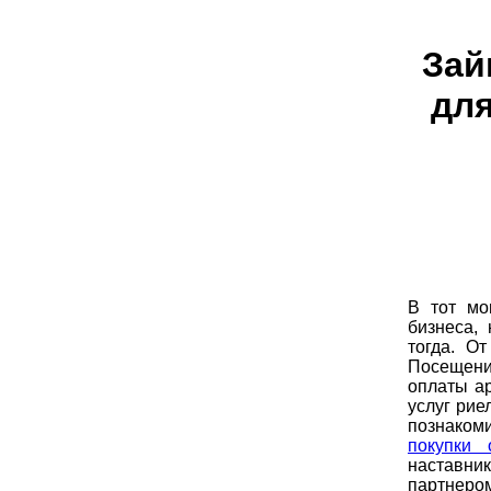
Зай
дл
В тот мо
бизнеса,
тогда. О
Посещени
оплаты а
услуг рие
познаком
покупки 
наставник
партнеро