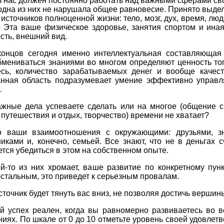
 нас должен постоянно работать над важными сферами св
одна из них не нарушала общее равновесие. Принято выде
источников полноценной жизни: тело, мозг, дух, время, люд
о Эта ваше физическое здоровье, занятия спортом и ина
сть, внешний вид.
концов сегодня именно интеллектуальная составляющая
бмениваться знаниями во многом определяют ценность тог
есь, количество зарабатываемых денег и вообще качест
нная область подразумевает умение эффективно управл
.
ажные дела успеваете сделать или на многое (общение с
 путешествия и отдых, творчество) времени не хватает?
 ваши взаимоотношения с окружающими: друзьями, з
иками и, конечно, семьей. Все знают, что не в деньгах с
ется убедиться в этом на собственном опыте.
й-то из них хромает, ваше развитие по конкретному пун
остальным, это приведет к серьезным провалам.
точник будет тянуть вас вниз, не позволяя достичь вершин
й успех реален, когда вы равномерно развиваетесь во в
иях. По шкале от 0 до 10 отметьте уровень своей удовлет