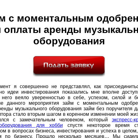
м с моментальным одобре
я оплаты аренды музыкальн
оборудования
мент я совершенно не представлял, как присоединить
 но идеи инвестирования показались мне вполне досту
т него веяло уверенностью в себе, успехом, силой и бо
е данного мероприятия займ с моментальным одобр
ренды музыкального оборудования займ без поручителя д
лтора стало вторым шагом в коренном изменении моей жи
ился с замечательным человеком, который
экспресс-к
оборудования для хобби
спустя некоторое время с
ом в вопросах бизнеса, инвестирования и успеха в целом,
м по бизнесу. Прошло несколько месяцев… Мы сиде