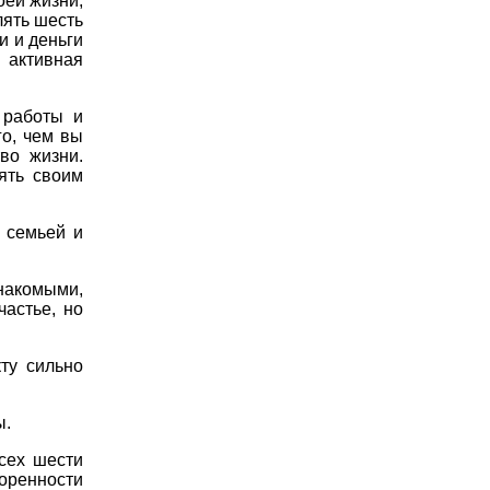
оей жизни,
лять шесть
и и деньги
я активная
 работы и
о, чем вы
во жизни.
ять своим
 семьей и
накомыми,
частье, но
кту сильно
ы.
сех шести
воренности