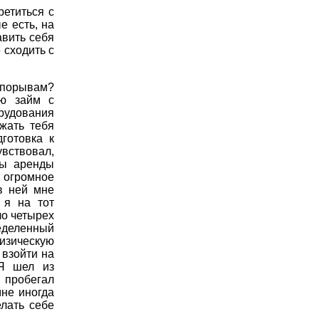
ретиться с
е есть, на
авить себя
 сходить с
 порывам?
ою займ с
рудования
жать тебя
готовка к
вствовал,
ты аренды
 огромное
в ней мне
 я на тот
ло четырех
еделенный
изическую
 взойти на
 Я шел из
 пробегал
мне иногда
елать себе