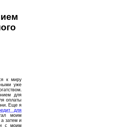
нием
ого
ся к миру
пными уже
гатством.
ением для
ля оплаты
зни. Еще я
редит для
тал моим
 а затем и
ли с моим