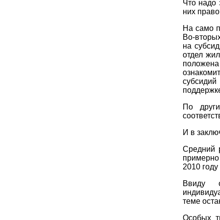
Что надо 
них право
На само п
Во-вторых
на субсид
отдел жил
положена 
ознакомит
субсидий
поддержке
По друг
соответст
И в заклю
Средний 
примерно 
2010 году
Ввиду о
индивиду
теме оста
Особых т