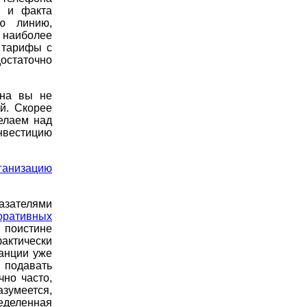
в и факта
ую линию,
 наиболее
 тарифы с
остаточно
она вы не
й. Скорее
елаем над
нвестицию
ганизацию
азателями
оративных
 поистине
актически
анции уже
 подавать
чно часто,
азумеется,
еделенная