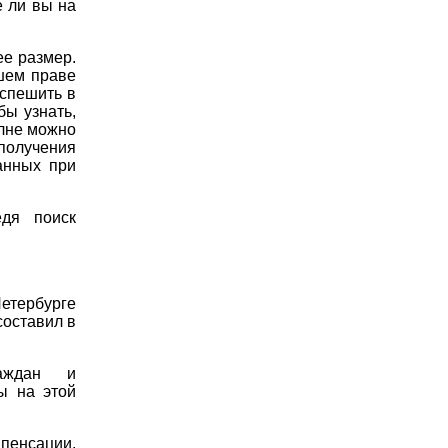
е ли вы на
ее размер.
ашем праве
 спешить в
бы узнать,
олне можно
 получения
анных при
дя поиск
етербурге
составил в
раждан и
ы на этой
пенсации,