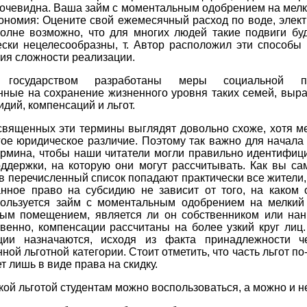
 очевидна. Ваша займ с моментальным одобрением на мелк
ономия: Оцените свой ежемесячный расход по воде, элек
полне возможно, что для многих людей такие подвиги бу
ески нецелесообразны, т. Автор расположил эти способы 
ия сложности реализации.
 государством разработаны меры социальной по
нные на сохранение жизненного уровня таких семей, выр
идий, компенсаций и льгот.
священных эти термины выглядят довольно схоже, хотя м
гое юридическое различие. Поэтому так важно для начала
ермина, чтобы наши читатели могли правильно идентифиц
оддержки, на которую они могут рассчитывать. Как вы са
 в перечисленный список попадают практически все жители,
анное право на субсидию не зависит от того, на каком 
пользуется займ с моментальным одобрением на мелкий
ым помещением, является ли он собственником или нан
венно, компенсации рассчитаны на более узкий круг лиц
ции назначаются, исходя из факта принадлежности ч
ной льготной категории. Стоит отметить, что часть льгот п
т лишь в виде права на скидку.
акой льготой студентам можно воспользоваться, а можно и не