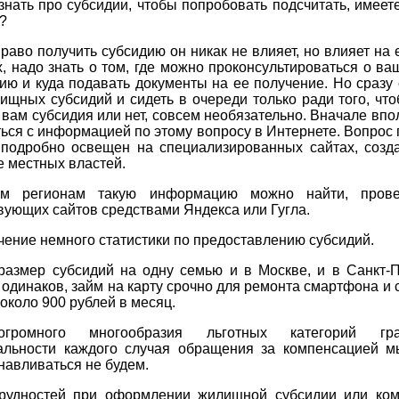
знать про субсидии, чтобы попробовать подсчитать, имеет
?
раво получить субсидию он никак не влияет, но влияет на 
, надо знать о том, где можно проконсультироваться о в
ию и куда подавать документы на ее получение. Но сразу
ищных субсидий и сидеть в очереди только ради того, что
вам субсидия или нет, совсем необязательно. Вначале вп
ься с информацией по этому вопросу в Интернете. Вопрос
 подробно освещен на специализированных сайтах, созд
 местных властей.
им регионам такую информацию можно найти, прове
вующих сайтов средствами Яндекса или Гугла.
чение немного статистики по предоставлению субсидий.
размер субсидий на одну семью и в Москве, и в Санкт-П
одинаков, займ на карту срочно для ремонта смартфона и 
 около 900 рублей в месяц.
громного многообразия льготных категорий г
альности каждого случая обращения за компенсацией м
навливаться не будем.
рудностей при оформлении жилищной субсидии или ком