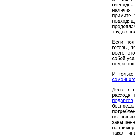
очевидна
наличия 
примите 
подходящ
предопла
трудно по
Если пол
готовы, 
всего, э
собой ус
под хоро
И только
семейного
Дело в т
расхода
подарков
беспреде
потребле
по новым
завышенны
например,
такая ин