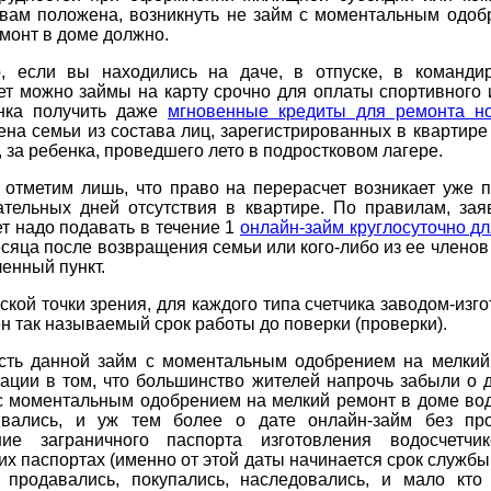
 вам положена, возникнуть не займ с моментальным одоб
монт в доме должно.
, если вы находились на даче, в отпуске, в командир
ет можно займы на карту срочно для оплаты спортивного 
нка получить даже
мгновенные кредиты для ремонта но
ена семьи из состава лиц, зарегистрированных в квартире
 за ребенка, проведшего лето в подростковом лагере.
 отметим лишь, что право на перерасчет возникает уже п
ательных дней отсутствия в квартире. По правилам, зая
т надо подавать в течение 1
онлайн-займ круглосуточно д
сяца после возвращения семьи или кого-либо из ее членов
енный пункт.
ской точки зрения, для каждого типа счетчика заводом-изг
н так называемый срок работы до поверки (проверки).
сть данной займ с моментальным одобрением на мелкий
ации в том, что большинство жителей напрочь забыли о д
 с моментальным одобрением на мелкий ремонт в доме вод
ивались, и уж тем более о дате онлайн-займ без пр
ие заграничного паспорта изготовления водосчетч
их паспортах (именно от этой даты начинается срок службы 
 продавались, покупались, наследовались, и мало кто