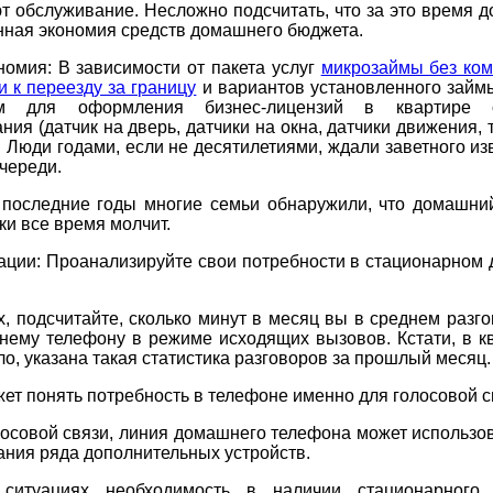
 обслуживание. Несложно подсчитать, что за это время д
нная экономия средств домашнего бюджета.
омия: В зависимости от пакета услуг
микрозаймы без ком
и к переезду за границу
и вариантов установленного займ
ом для оформления бизнес-лицензий в квартире о
ния (датчик на дверь, датчики на окна, датчики движения,
т. Люди годами, если не десятилетиями, ждали заветного и
череди.
 последние годы многие семьи обнаружили, что домашни
ки все время молчит.
ации: Проанализируйте свои потребности в стационарном
.
, подсчитайте, сколько минут в месяц вы в среднем разг
нему телефону в режиме исходящих вызовов. Кстати, в кв
ло, указана такая статистика разговоров за прошлый месяц.
ет понять потребность в телефоне именно для голосовой с
осовой связи, линия домашнего телефона может использо
ния ряда дополнительных устройств.
ситуациях необходимость в наличии стационарного