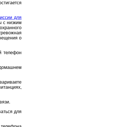
остигается
иссии для
ы с низким
хранного
 тревожная
звещения о
й телефон
 домашнем
овариваете
итанциях,
вязи.
ваться для
 телефона