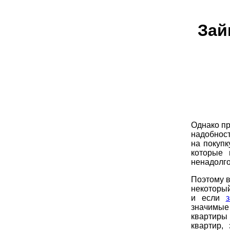
Зай
Однако пр
надобност
на покупк
которые 
ненадолго
Поэтому в
некоторый
и если
значимые
квартиры 
квартир,