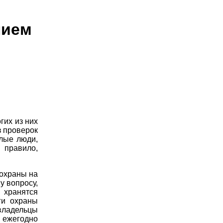
нием
гих из них
з проверок
илые люди,
 правило,
 охраны на
у вопросу,
хранятся
ги охраны
 владельцы
 ежегодно