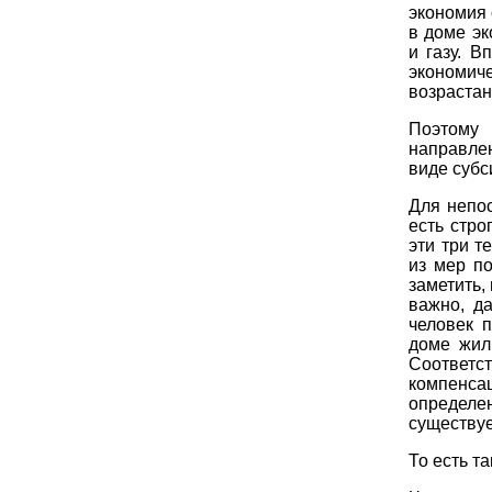
экономия
в доме эк
и газу. В
экономич
возрастан
Поэтому
направле
виде субс
Для непо
есть стро
эти три т
из мер п
заметить,
важно, д
человек 
доме жил
Соответст
компенса
определен
существуе
То есть т