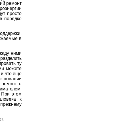
ий ремонт
троэнергии
дут просто
в порядке
ддержки,
ажаемые в
ежду ними
 разделить
ировать ту
ми можете
 и что еще
основании
 ремонт в
имателем.
. При этом
еловека к
о-прежнему
т.