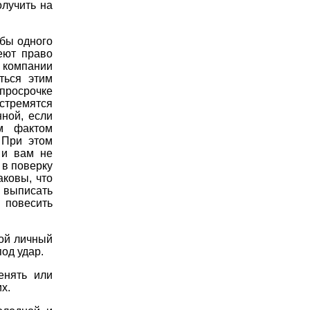
олучить на
 бы одного
меют право
 компании
ться этим
просрочке
стремятся
нной, если
м фактом
 При этом
 и вам не
 в поверку
аковы, что
 выписать
 повесить
вой личный
од удар.
енять или
х.