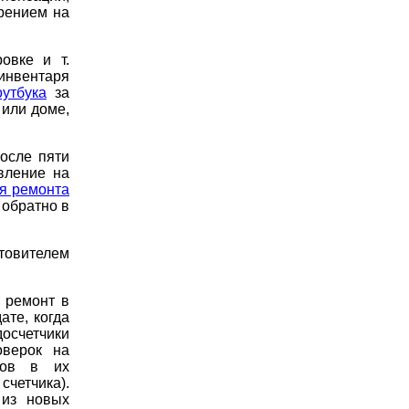
рением на
овке и т.
инвентаря
утбука
за
 или доме,
осле пяти
вление на
ля ремонта
 обратно в
отовителем
 ремонт в
ате, когда
осчетчики
оверок на
иков в их
счетчика).
 из новых