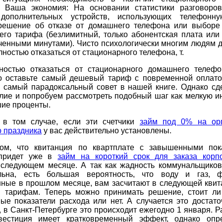
. Ваша экономия: На основании статистики разговоро
дополнительных устройств, использующих телефонн
решение об отказе от домашнего телефона или выборе
его тарифа (безлимитный, только абонентская плата или
ченными минутами). Чисто психологически многим людям д
лностью отказаться от стационарного телефона, т.
ностью отказаться от стационарного домашнего телеф
то оставьте самый дешевый тариф с повременной оплато
то самый парадоксальный совет в нашей книге. Однако сд
илие и попробуем рассмотреть подобный шаг как мелкую и
шие проценты.
 в том случае, если эти счетчики
займ под 0% на ор
 праздника
у вас действительно установлены.
ом, что квитанция по квартплате с завышенными пок
 придет уже в
займ на короткий срок для заказа корп
следующем месяце. А так как жадность коммунальщиков
льна, есть большая вероятность, что воду и газ, ф
нные в прошлом месяце, вам засчитают в следующей квит
 тарифам. Теперь можно принимать решение, стоит ли
е показатели расхода или нет. А случается это достато
 в Санкт-Петербурге это происходит ежегодно 1 января. Р
вестиция имеет кратковременный эффект, однако опр