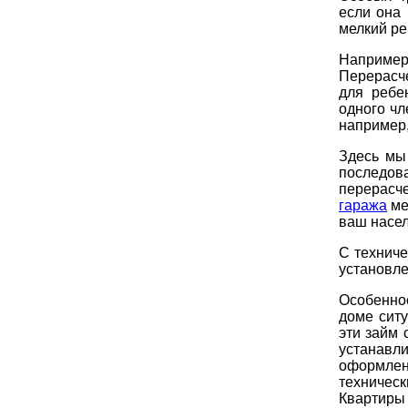
если она
мелкий ре
Например
Перерасч
для ребе
одного чл
например,
Здесь мы
последов
перерасче
гаража
ме
ваш насел
С техниче
установле
Особенно
доме ситу
эти займ
устанавл
оформлен
техническ
Квартиры