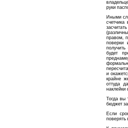
владельце
руки пасп
Иными сло
счетчика 
засчитат
(различн
правом, 
поверки 
получить 
будет п
преднаме
формальн
пересчита
и окажетс
крайне ж
оттуда д
наклейки 
Тогда вы 
бюджет за
Если сро
поверять 