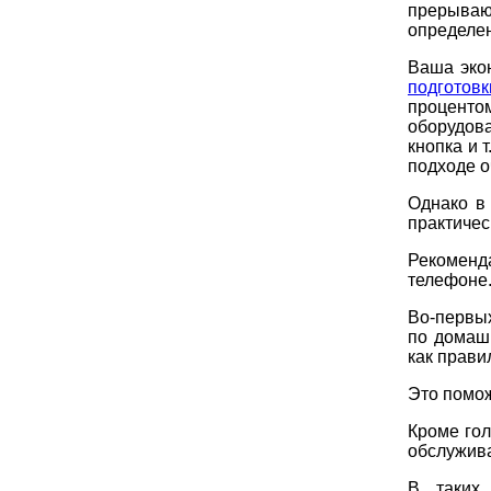
прерывают
определе
Ваша экон
подготовк
процент
оборудова
кнопка и 
подходе о
Однако в
практичес
Рекоменд
телефоне
Во-первых
по домаш
как прави
Это помож
Кроме гол
обслужива
В таких 