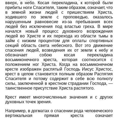
вверх, в небо. Косая перекладина, к которой были
прибиты ноги Спасителя, таким образом, означает, что
в земной жизни людей с пришествием Христа,
ходившего по земле с проповедью, оказалось
нарушенным равновесие из-за пребывания всех
людей без исключения под властью греха. В мире
начался новый процесс духовного возрождения
людей во Христе и их перехода из области тьмы в
займ с низким процентом для оплаты спортивных
секций область света небесного. Вот это движение
спасения людей, возведения их от земли к небу и
обозначает собою косая перекладина
восьмиконечного креста, которая соотносится с
положением ног Христа. Когда на восьмиконечном
кресте изображен распятый Господь Иисус Христос,
крест в целом становится полным образом Распятия
Спасителя и потому содержит в себе всю полноту
силы, заключенной в крестном страдании Господа, —
таинственное присутствие Христа распятого.
Крест имеет многочисленные значения и с других
духовных точек зрения.
Например, в догматах о спасении рода человеческого
вертикальная прямая креста означает