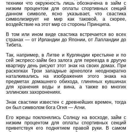
техники что окружность лишь обозначена в займ с
низким процентом для оплаты спортивных секций
данном символе, ясно указывает, что свастика
символизирует не мир как таковой, а скорее,
воздействие на этот мир со стороны Принципа.
В том или ином виде свастика встречается во всех
странах — от Ирландии до Японии, от Лапландии до
Тибета.
Так, например, в Литве и Курляндии крестьяне и по
сей экспресс-займ без залога для переезда в другую
квартиру день рисуют этот знак на своих домах. При
раскопках Трои западные археологи неоднократно
наталкивались на изображения этого знака на
предметах домашнего обихода, глиняных кувшинах
для хранения воды и вина, а также во многих
эллинских захоронениях.
Знак свастики известен с древнейших времен, тогда
он был символом бога Огня — Агни.
Его жрецы поклонялись Солнцу на восходе, займ с
низким процентом для оплаты спортивных секций
приветствуя его поднятием правой руки. В самом