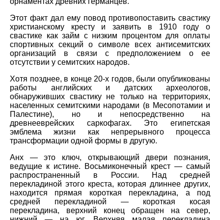
орнаментах древних германцев.
Этот факт дал ему повод противопоставить свастику
христианскому кресту и заявить в 1910 году о
свастике как займ с низким процентом для оплаты
спортивных секций о символе всех антисемитских
организаций в связи с предположением о ее
отсутствии у семитских народов.
Хотя позднее, в конце 20-х годов, были опубликованы
работы английских и датских археологов,
обнаруживших свастику не только на территориях,
населенных семитскими народами (в Месопотамии и
Палестине), но и непосредственно на
древнееврейских саркофагах. Это египетская
эмблема жизни как непрерывного процесса
трансформации одной формы в другую.
Анх — это ключ, открывающий двери познания,
ведущие к истине. Восьмиконечный крест — самый
распространенный в России. Над средней
перекладиной этого креста, которая длиннее других,
находится прямая короткая перекладина, а под
средней перекладиной — короткая косая
перекладина, верхний конец обращен на север,
нижний — на юг. Верхняя малая перекладина