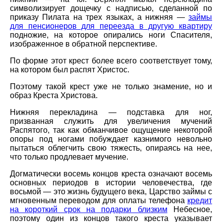
символизирует дощечку с надписью, сделанной по
приказу Пилата на трех языках, а нижняя —
займы
для пенсионеров для переезда в другую квартиру
подножие, на которое опирались ноги Спасителя,
изображенное в обратной перспективе.
По форме этот крест более всего соответствует тому,
на котором был распят Христос.
Поэтому такой крест уже не только знамение, но и
образ Креста Христова.
Нижняя перекладина — подставка для ног,
призванная служить для увеличения мучений
Распятого, так как обманчивое ощущение некоторой
опоры под ногами побуждает казнимого невольно
пытаться облегчить свою тяжесть, опираясь на нее,
что только продлевает мучение.
Догматически восемь концов креста означают восемь
основных периодов в истории человечества, где
восьмой — это жизнь будущего века, Царство займы с
мгновенным переводом для оплаты телефона
кредит
на короткий срок на подарки близким
Небесное,
поэтому один из концов такого креста указывает