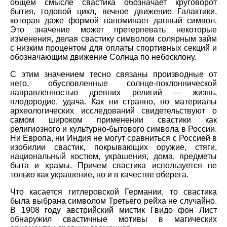
общем смысле свастика обозначает круговорот
бытия, годовой цикл, вечное движение Галактики,
которая даже формой напоминает данный символ.
Это значение может претерпевать некоторые
изменения, делая свастику символом солярным займ
с низким процентом для оплаты спортивных секций и
обозначающим движение Солнца по небосклону.
С этим значением тесно связаны производные от
него, обусловленные солнце-поклоннической
направленностью древних религий — жизнь,
плодородие, удача. Как ни странно, но материалы
археологических исследований свидетельствуют о
самом широком применении свастики как
религиозного и культурно-бытового символа в России.
Ни Европа, ни Индия не могут сравниться с Россией в
изобилии свастик, покрывающих оружие, стяги,
национальный костюм, украшения, дома, предметы
быта и храмы. Причем свастика используется не
только как украшение, но и в качестве оберега.
Что касается гитлеровской Германии, то свастика
была выбрана символом Третьего рейха не случайно.
В 1908 году австрийский мистик Гвидо фон Лист
обнаружил свастичные мотивы в магических