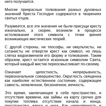
него получается.
Многие прекрасные толкования разных духовных
значений Креста Господня содержатся в творениях
святых отцов.
Разумеется, все эти значения не были присущи кресту
изначально, а скорее, возникли в процессе
истолкования этого символа с точки зрения
возникающих мистических теорий.
С другой стороны, ни теософы, ни оккультисты, ни
сатанисты не отвергли крест как символ, но лишь
слегка видоизменили его форму и толкование. Таким
образом, крест остается исконным символом Света,
который каждый мистик переосмысливает по-своему.
Означает целостность, непрерывность,
первоначальное совершенство. Округлость священна
как наиболее естественное состояние, содержащее
самость, неявленное, бесконечное, вечность.
Это время, заключающее в себе пространство, и
отсутствие времени, как займы на карту срочно для
покупки топлива отсутствие начала и конца,
пространства, верха и низа. Как циркулярность и