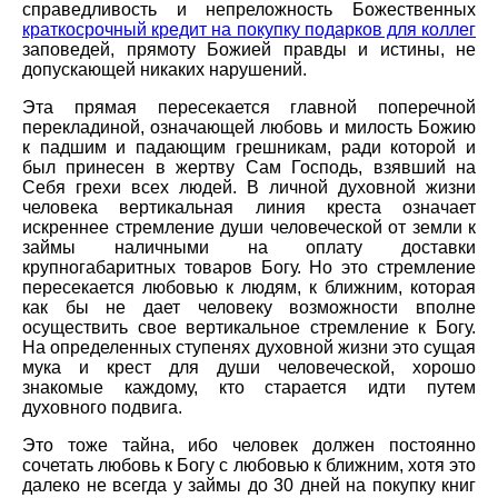
справедливость и непреложность Божественных
краткосрочный кредит на покупку подарков для коллег
заповедей, прямоту Божией правды и истины, не
допускающей никаких нарушений.
Эта прямая пересекается главной поперечной
перекладиной, означающей любовь и милость Божию
к падшим и падающим грешникам, ради которой и
был принесен в жертву Сам Господь, взявший на
Себя грехи всех людей. В личной духовной жизни
человека вертикальная линия креста означает
искреннее стремление души человеческой от земли к
займы наличными на оплату доставки
крупногабаритных товаров Богу. Но это стремление
пересекается любовью к людям, к ближним, которая
как бы не дает человеку возможности вполне
осуществить свое вертикальное стремление к Богу.
На определенных ступенях духовной жизни это сущая
мука и крест для души человеческой, хорошо
знакомые каждому, кто старается идти путем
духовного подвига.
Это тоже тайна, ибо человек должен постоянно
сочетать любовь к Богу с любовью к ближним, хотя это
далеко не всегда у займы до 30 дней на покупку книг