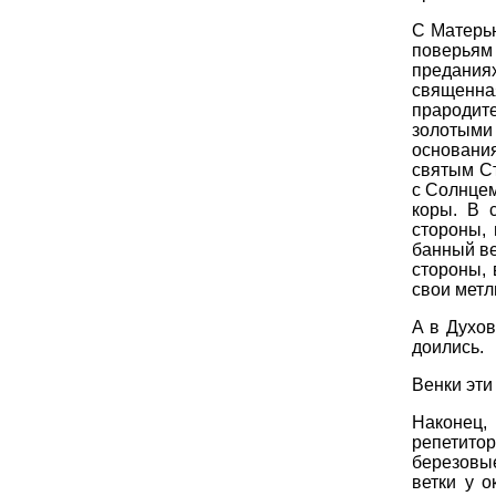
С Матерью
поверьям 
предания
священна
прародит
золотым
основани
святым С
с Солнцем
коры. В 
стороны,
банный ве
стороны, 
свои метл
А в Духов
доились.
Венки эти
Наконец,
репетито
березов
ветки у 