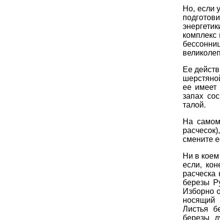
Но, если 
подготови
энергети
комплекс 
бессонни
великолеп
Ее действ
шерстяной
ее имеет 
запах со
талой.
На самом
расчесок)
смените е
Ни в коем
если, кон
расческа 
березы Р
Изборно о
носящий 
Листья б
березы д