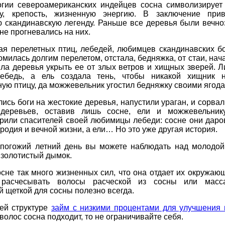
гии североамериканских индейцев сосна символизирует
лу, крепость, жизненную энергию. В заключение при
ю скандинавскую легенду. Раньше все деревья были вечно
 не прогневались на них.
ая перелетных птиц, лебедей, любимцев скандинавских б
омилась долгим перелетом, отстала, бедняжка, от стаи, нач
ла деревья укрыть ее от злых ветров и хищных зверей. 
ебедь, а ель создала тень, чтобы никакой хищник 
ую птицу, да можжевельник угостил бедняжку своими ягода
ись боги на жестокие деревья, напустили ураган, и сорвал
деревьев, оставив лишь сосне, ели и можжевельник
арили спасителей своей любимицы лебеди: сосне они даро
родия и вечной жизни, а ели… Но это уже другая история.
 погожий летний день вы можете наблюдать над молодой
золотистый дымок.
сне так много жизненных сил, что она отдает их окружаю
 расчесывать волосы расческой из сосны или масса
 щеткой для сосны полезно всегда.
ей структуре
займ с низкими процентами для улучшения 
волос сосна подходит, то не ограничивайте себя.