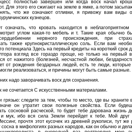
оцесс полностью завершен или когда воск начал кроши
т. Для этого его сжигают на земле в ямке, а потом засыпа
нять, что же означают отливки, я привожу вам виды о
курумчинских кузнецов.
т означать, что кровать находится в неблагоприятном 
смотрит углом какая-то мебель и т. Такие края обычно б
 сердцебиении нервного происхождения, при страх
вать также крупнокристаллическую соль. Если вам необх
го потенциала Здесь на первый кредиты на короткий срок 
лтора взгляд все гораздо проще, но только на первый в
ся от нажитого (болезней, несчастной любви, бездарност
Нет от рождения бездарных людей, есть те люди, которые
смогли реализоваться, и причины могут быть самые разные.
них надо заворачивать воск для сохранения.
к не сочетается С искусственными материалами.
 грязью: следите за тем, чтобы то место, где вы храните 
иначе он утратит свои полезные свойства. Если буде
ть сосновой расческой, то будет тебе дарована жизнь д
 и мук, ибо вся сила Земли перейдет к тебе. Мой друг 
ссинг, прочтя этот кусочек из древней рукописи, тут же 
т сосна в мифологиях разных народов, как он обычно и дела
энциклопедиста в очередной раз подтвердил мою ги