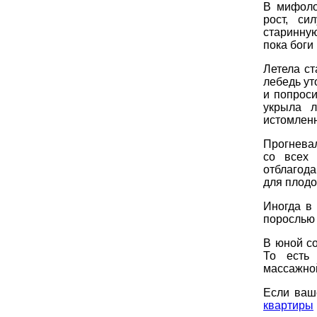
В мифоло
рост, си
старинну
пока боги
Летела ст
лебедь ут
и попроси
укрыла л
истомленн
Прогневал
со всех 
отблагод
для плодо
Иногда в
порослью 
В юной со
То есть
массажной
Если ваш
квартиры