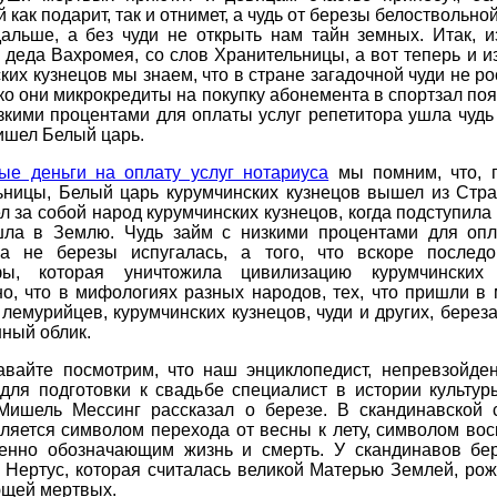
 как подарит, так и отнимет, а чудь от березы белоствольной
дальше, а без чуди не открыть нам тайн земных. Итак, и
 деда Вахромея, со слов Хранительницы, а вот теперь и и
ких кузнецов мы знаем, что в стране загадочной чуди не ро
ько они микрокредиты на покупку абонемента в спортзал поя
зкими процентами для оплаты услуг репетитора ушла чуд
ришел Белый царь.
ые деньги на оплату услуг нотариуса
мы помним, что, 
ьницы, Белый царь курумчинских кузнецов вышел из Стр
л за собой народ курумчинских кузнецов, когда подступила
шла в Землю. Чудь займ с низкими процентами для опл
ра не березы испугалась, а того, что вскоре последо
фы, которая уничтожила цивилизацию курумчинских 
о, что в мифологиях разных народов, тех, что пришли в
 лемурийцев, курумчинских кузнецов, чуди и других, берез
ный облик.
авайте посмотрим, что наш энциклопедист, непревзойде
 для подготовки к свадьбе специалист в истории культур
Мишель Мессинг рассказал о березе. В скандинавской 
ляется символом перехода от весны к лету, символом во
енно обозначающим жизнь и смерть. У скандинавов бе
 Нертус, которая считалась великой Матерью Землей, ро
щей мертвых.