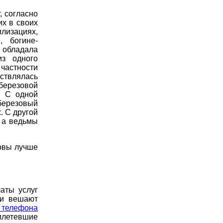
, согласно
их в своих
лизациях,
, богине-
 обладала
з одного
частности
ствлялась
 березовой
. С одной
березовый
. С другой
, а ведьмы
ровы лучше
аты услуг
 и вешают
 телефона
илетевшие