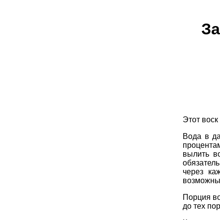
За
Этот воск
Вода в д
процента
вылить во
обязател
через ка
возможны 
Порция во
до тех пор