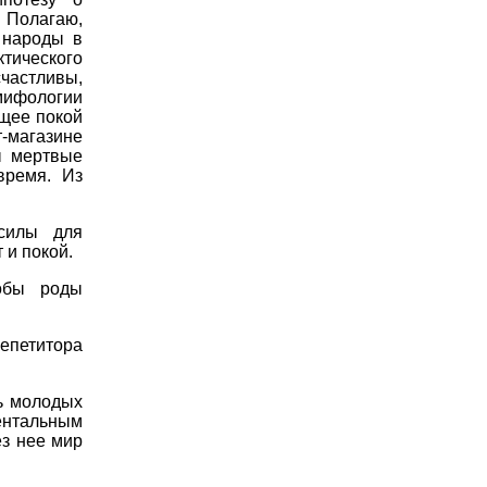
 Полагаю,
 народы в
ктического
счастливы,
мифологии
ющее покой
-магазине
ы мертвые
время. Из
 силы для
 и покой.
тобы роды
епетитора
ь молодых
ентальным
з нее мир