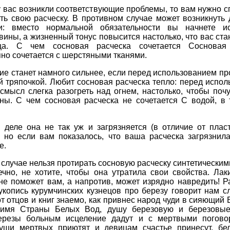
у вас возникли соответствующие проблемы, то вам нужно 
ть свою расческу. В противном случае может возникнуть
ки: вместо нормальной обязательности вы начнете и
вины, а жизненный тонус повысится настолько, что вас ста
ца. С чем сосновая расческа сочетается Сосновая
но сочетается с шерстяными тканями.
ие станет намного сильнее, если перед использованием пр
 тряпочкой. Любит сосновая расческа тепло: перед испо
смысл слегка разогреть над огнем, настолько, чтобы поч
сны. С чем сосновая расческа не сочетается С водой, в 
 деле она не так уж и загрязняется (в отличие от плас
, но если вам показалось, что ваша расческа загрязнил
е.
 случае нельзя протирать сосновую расческу синтетическим
ечно, не хотите, чтобы она утратила свои свойства. Ла
не поможет вам, а напротив, может изрядно навредить! Р
укопись курумчинских кузнецов про березу говорит нам с
т отцов и книг знаемо, как привнес народ чуди в сияющий 
имя Страны Белых Вод, душу березовую и березовые
ерезы больным исцеление дадут и с мертвыми поговор
уши мертвых приютят и девицам счастье принесут, бе