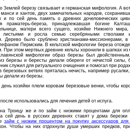
 Землей березу связывает и германская мифология. А вот
манси и хантов, двух замечательных народов, сохранивш
х и по сей день память о древних дочеловеческих циви
я праматерь-береза, принадлежавшая богине Калташ
ельнице, матери всего сущего, хозяйке Нижнего мира,
и листьями и росла семью серебряными стволами и
я. Дерево было срублено христианами-миссионерами, в 
тефаном Пермским. В кельтской мифологии береза отожде
. При этом мертвых древние кельты хоронили в шапках из
славянской мифологии образ березы был двойственным
 из березы и бересты делали обереги от нечистой силы, 
ник служил для ритуального очищения и помогал при родах
в березовых ветвях пряталась нечисть, например русалки
ы делали из березы.
 день хозяйки плели коровам березовые венки, чтобы ко
 после использовались для лечения детей от испуга.
 на Троицу же и по займ с низкими процентами для опл
ра сей день в русских деревнях ставят у дома березки
ые
займ с низким процентом на покупку аксессуаров для
окон. Чтобы на них отдохнули души умерших предков, пр