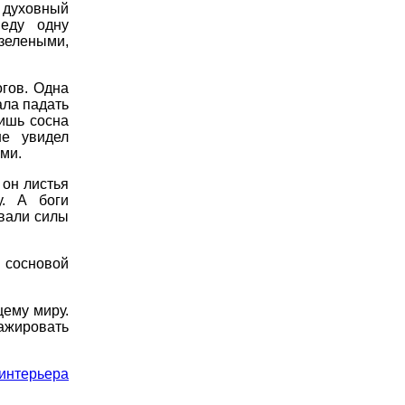
 духовный
веду одну
зелеными,
огов. Одна
ала падать
Лишь сосна
не увидел
ми.
 он листья
у. А боги
вали силы
 сосновой
щему миру.
жировать
интерьера