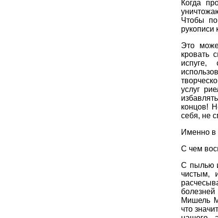
Когда пр
уничтожаю
Чтобы по
рукописи 
Это може
кровать 
испуге,
использо
творческо
услуг рие
избавлять
концов! 
себя, не 
Именно в 
С чем вос
С пылью и
чистым, 
расчесыва
болезней
Мишель Ме
что значи
нашего 