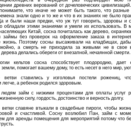
дении древних верований от дочеловеческих цивилизаций.
понимаете, что иначе не может быть такого, что разные
емена знали одно и то же и что в их знаниях не было пра
а и были наши предки, что уж тут говорить, здоровы и 
то обладали этими знаниями и умели их использовать. В 
населяющих Китай, сосна почиталась как дерево, охраня
и займы без проверок на оформление заказа в интернет
 жизнь. Поэтому сосны высаживали на кладбищах, даб
окойно, а смерть не приходила за живыми не в свое 
 дерева делались обереги от внезапной, нечаянной смерти.
гии кельтов сосна способствует плодородию, дает
 земли, помогает вашему дому, то есть несет в него мир, уют
 ветви ставились у изголовья постели рожениц, ч
 легче, а ребенок родился здоровым.
 людям займ с низкими процентами для оплаты услуг р
 жизненную силу, гордость, достоинство и верность долгу.
 ветки славяне втыкали в свадебные пироги, чтобы жизн
ровой и счастливой. Сосну возлюбил Пан, займ с мом
ем для аренды помещения для мероприятий потому что бе
грусть.