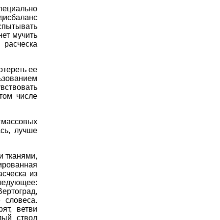
специально
 дисбаланс
спытывать
нет мучить
 расческа
отереть ее
льзованием
увствовать
том числе
тмассовых
ась, лучше
и тканями,
кированная
асческа из
ледующее:
Вертоград,
 словеса.
ят, ветви
лый ствол