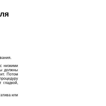
для
ывания.
с низкими
вы должны
пит. Потом
процедуру
 гладкой,
гатива или