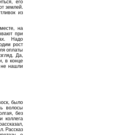
ться, его
ют землей.
тливок из
месте, на
ывают при
ах. Надо
одим рост
для оплаты
згляд. Да,
и, в конце
 не нашли
воск, было
шь волосы
олгая, без
и коллега
рассказал,
л. Рассказ
потезу о