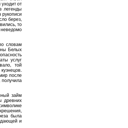
 уходит от
з легенды
з рукописи
сло берез,
вились, то
ь неведомо
по словам
аны Белых
 опасность
аты услуг
вало, той
кузнецов.
 мир после
а получила
нный займ
ы древних
символике
скрешения,
реза была
ждающей и