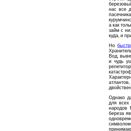
березовый
нас все 
пасечника
курумчинс
а как тол
займ с ни
куда, и п
Но
быстр
Хранител
Вод, выве
и чудь у
репетито
катастро
Характерн
атлантов,
двойствен
Однако д
для всех
народов 
береза яв
одноврем
символом
принимаю