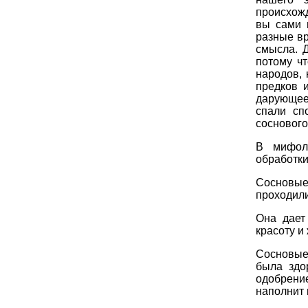
происхож
вы сами 
разные вр
смысла. Д
потому ч
народов, 
предков 
дарующее
спали сп
соснового
В мифоло
обработки
Сосновые
проходили
Она дает
красоту и
Сосновые
была здо
одобрени
наполнит 