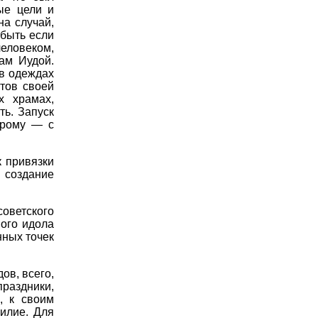
ые цели и
на случай,
 быть если
еловеком,
ам Иудой.
 в одеждах
тов своей
х храмах,
ь. Запуск
арому — с
 привязки
 создание
оветского
ного идола
нных точек
ов, всего,
праздники,
, к своим
илие. Для