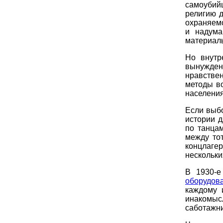
самоубий
религию д
охраняемо
и надума
материаль
Но внутр
вынужден
нравстве
методы в
населения
Если выб
истории д
по танца
между то
концлаге
нескольки
В 1930-е
оборудов
каждому 
инакомыс
саботажни