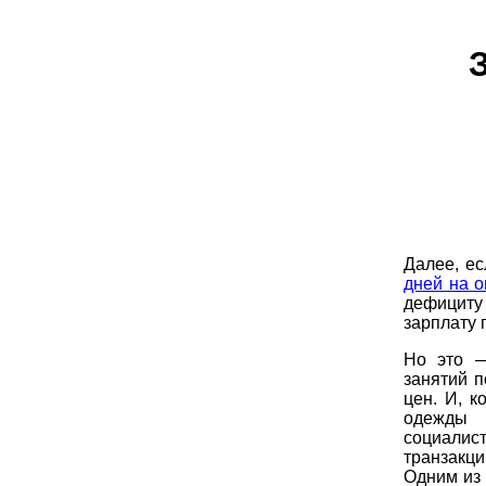
Далее, е
дней на о
дефициту
зарплату 
Но это —
занятий 
цен. И, 
одежды
социалис
транзакци
Одним из 