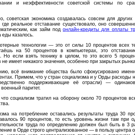
вании и неэффективности советской системы по ср
го, советская экономика создавалась совсем для других 
, где реальное отставание существовало, оно совершенн
аматическим, как займ под
онлайн-кредиты для оплаты т
а еды казалось.
ютерные технологии — это от силы 10 процентов всех те
таёшь на 50 процентов в компьютерах, это отставани
. Но если взять технику в целом, то это всего 5 процен
 не имеет никакого значения, особенно при закрытых рынка
нию, всё внимание общества было сфокусировано именн
ентах. Примем, что у стран социализма и у Орды расходы 
редственно поддерживающие её отрасли) — одинако
 военный паритет.
 что социализм тратил на оборону около 70 процентов вс
тва.
изма на потребление оставались результаты труда 30 про
авалось 90 процентов, то есть уровень жизни там при о
ительности труда по определению должен был быть в 3 р
ение в Орде строго централизованное — в пользу центра о