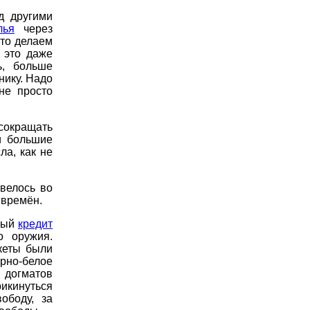
д другими
лья
через
что делаем
 это даже
ь, больше
нику. Надо
не просто
сокращать
и большие
а, как не
велось во
 времён.
нный
кредит
о оружия.
кеты были
но-белое
 догматов
рикинуться
ободу, за