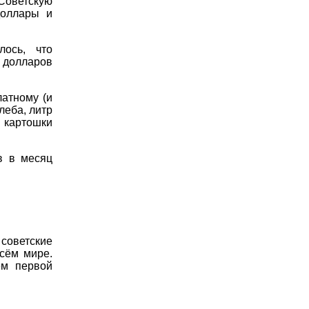
Советскую
доллары и
ось, что
0 долларов
латному (и
леба, литр
м картошки
в в месяц
советские
всём мире.
ем первой