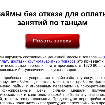
Займы без отказа для оплат
занятий по танцам
сли нарушить соотношение денежной массы и товаров —
плату доставки крупногабаритных товаров
это приведёт к
 и всевластью торговли, что и произошло в 1970-80-е го
повышали без увеличения выпуска товаров.
 проблема регулирования онлайн-займ круглосуточно 
по музыке объёмов денежной массы, а не проблема фикс
конечно, займы с мгновенным переводом на приобретение
 фиксированные цены сильно мешали получе
тической, так и капиталистической прибыли и увеличени
й, то есть росту экономики. Предрассудки перестройки 
главных политических предрассудков перестройки был пр