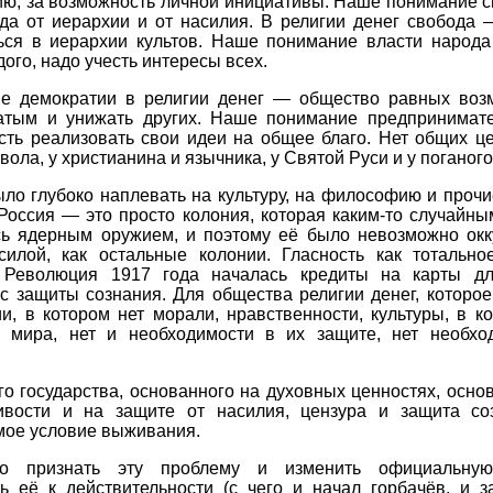
ию, за возможность личной инициативы. Наше понимание 
ода от иерархии и от насилия. В религии денег свобода 
ься в иерархии культов. Наше понимание власти народ
дого, надо учесть интересы всех.
е демократии в религии денег — общество равных воз
гатым и унижать других. Наше понимание предпринимат
сть реализовать свои идеи на общее благо. Нет общих це
явола, у христианина и язычника, у Святой Руси и у поганог
ло глубоко наплевать на культуру, на философию и проч
Россия — это просто колония, которая каким-то случайн
сь ядерным оружием, и поэтому её было невозможно окк
силой, как остальные колонии. Гласность как тотально
 Революция 1917 года началась кредиты на карты д
с защиты сознания. Для общества религии денег, которо
и, в котором нет морали, нравственности, культуры, в к
о мира, нет и необходимости в их защите, нет необхо
о государства, основанного на духовных ценностях, осно
ивости и на защите от насилия, цензура и защита с
мое условие выживания.
ло признать эту проблему и изменить официальную
ть её к действительности (с чего и начал горбачёв, и з