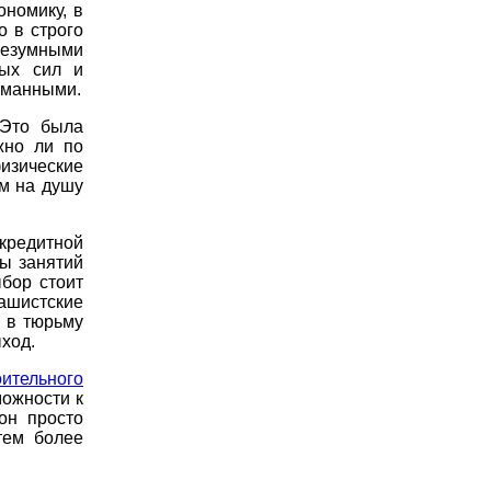
номику, в
о в строго
 безумными
ных сил и
уманными.
 Это была
жно ли по
изические
м на душу
кредитной
ты занятий
бор стоит
ашистские
 в тюрьму
ход.
ительного
можности к
он просто
тем более