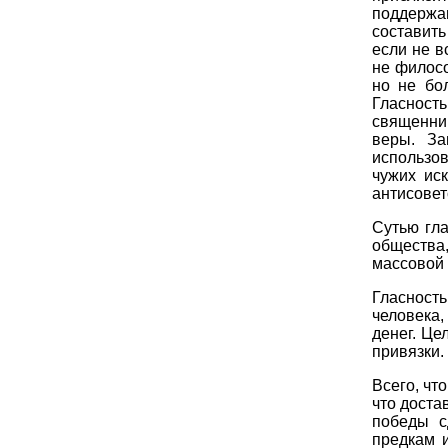
поддержа
составить
если не в
не филос
но не бо
Гласность
священни
веры. За
использо
чужих ис
антисовет
Сутью гл
общества
массовой 
Гласност
человека,
денег. Це
привязки.
Всего, чт
что доста
победы с
предкам 