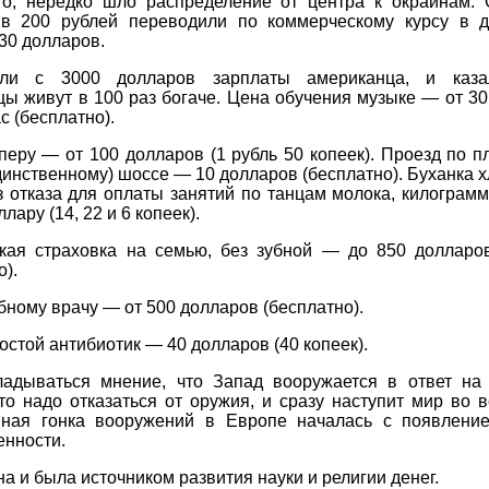
го, нередко шло распределение от центра к окраинам. 
 в 200 рублей переводили по коммерческому курсу в 
30 долларов.
али с 3000 долларов зарплаты американца, и казал
ы живут в 100 раз богаче. Цена обучения музыке — от 3
с (бесплатно).
перу — от 100 долларов (1 рубль 50 копеек). Проезд по п
инственному) шоссе — 10 долларов (бесплатно). Буханка х
 отказа для оплаты занятий по танцам молока, килограм
лару (14, 22 и 6 копеек).
кая страховка на семью, без зубной — до 850 долларо
о).
убному врачу — от 500 долларов (бесплатно).
стой антибиотик — 40 долларов (40 копеек).
ладываться мнение, что Запад вооружается в ответ на 
то надо отказаться от оружия, и сразу наступит мир во 
ная гонка вооружений в Европе началась с появлени
нности.
а и была источником развития науки и религии денег.