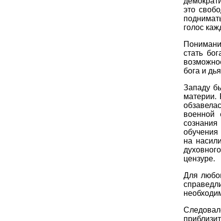
демократ
это своб
поднимат
голос каж
Понимани
стать бо
возможно
бога и дь
Западу бы
материи. 
обзавела
военной 
сознания
обучения 
на насили
духовног
цензуре.
Для любог
справедл
необходи
Следова
приблизи