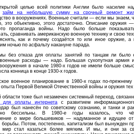
открытой целью всей политики Англии было насилие на
и
займ на небольшую сумму на срочный ремонт жи
ство в вооружениях. Военные считали — если мы знаем, 
о, это объективно, этого достаточно. Описание оружия —
это пропаганда войны. Надо было больше показыват
ать, сравнивать американскую военную технику и свою тех
яснять, как и почему создаётся то или иное оружие, а 
 им ночью по асфальту накануне парада.
мы без отказа для оплаты занятий по танцам ли было 
военные расходы — надо. Большая сухопутная армия 
вооружения в начале 1980-х годов не имели больше смысл
сла конница в конце 1930-х годов.
ское военное планирование в 1980-х годах по-прежнему 
 опыта Первой Великой Отечественной войны и оружия тех
й области тоже был незамечен системный переход, связа
 для оплаты интернета
с развитием информационног
удар был нанесён по советскому сознанию, и танки и ра
нно бессильны. В 1980-е годы казалось, что чёр
ление о мире большевиков — надуманное и идущее от
 борьбы. Потом, постепенно, капитализм был вынужден п
 мир стал казаться более мягким. И мы, и они за св