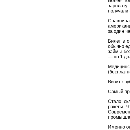
Более то
зарплату
получали 
Сравнив
американц
за один ча
Билет в о
обычно ед
займы без
— по 1 дол
Медицинс
(бесплатн
Визит к з
Самый про
Стало ск
ракеты. Ч
Современ
промышле
Именно он