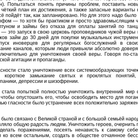
н). Попытаться понять причины проблем, поставить нов
 чёткий план их достижения, а также запасные варианты 
сё пойдёт так, как запланировано. Но для этого надо было
офом — то хотя бы практиком и просто здравомыслящим ч
лтуном и займы без отказа для оплаты занятий по танц
 — это запуск в свою церковь проповедников чужой веры
ков займ до 30 дней для покупки музыкальных инструмен
пуск иноверцев для регулярных богослужений в свои
вание каналов, которым люди привыкли абсолютно доверят
ключительно для уничтожения своей веры. Говоря по-ст
ской агитации и пропаганды.
асности стало уничтожение всех системообразующих точек
, короткое замыкание святых и проклятых понятий,
паники, депрессии и шизофрении.
ь стала попыткой полностью уничтожить внутренний мир с
 чтобы опустошить его, чтобы освободить место для пога
лью гласности было устранение всех положительно заряже
о было связано с Великой страной и с большой семьёй народ
вляло общую радость людям. Уничтожить героев, очернить 
делать поражениями, посеять ненависть к самому себе
и ко всем остальным, создать в обществе отчаянное бесс