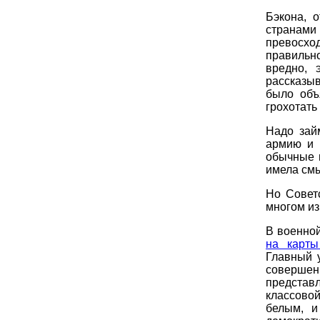
Бэкона, 
странам
превосход
правильн
вредно, 
рассказыв
было объ
грохотать
Надо зай
армию и 
обычные 
имела смы
Но Совет
многом из
В военно
на карты
Главный 
соверше
представ
классовой
белым, и