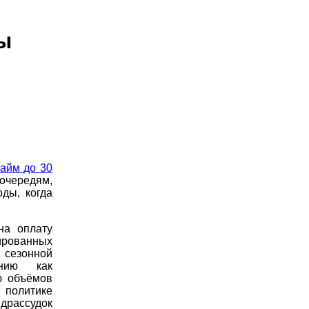
ы
займ до 30
 очередям,
ды, когда
на оплату
ированных
 сезонной
нию как
ю объёмов
в политике
едрассудок