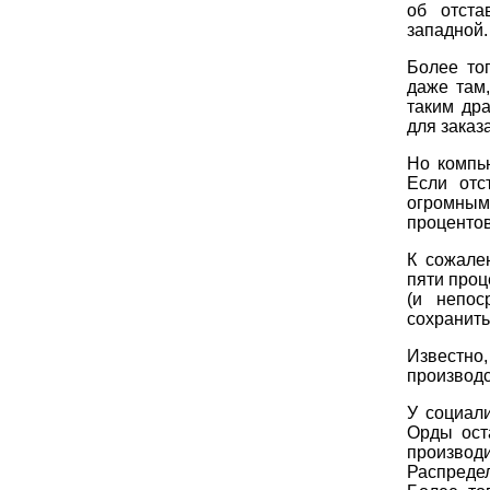
об отста
западной.
Более то
даже там
таким др
для заказ
Но компь
Если отс
огромным
процентов
К сожале
пяти проц
(и непос
сохранить
Известно,
производс
У социал
Орды ост
производ
Распредел