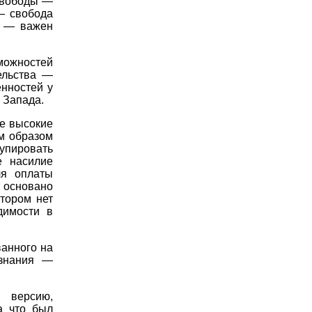
свободы —
— свобода
а — важен
можностей
ельства —
нностей у
о Запада.
ие высокие
ым образом
упировать
е насилие
ля оплаты
е основано
отором нет
димости в
ванного на
ознания —
 версию,
а что был