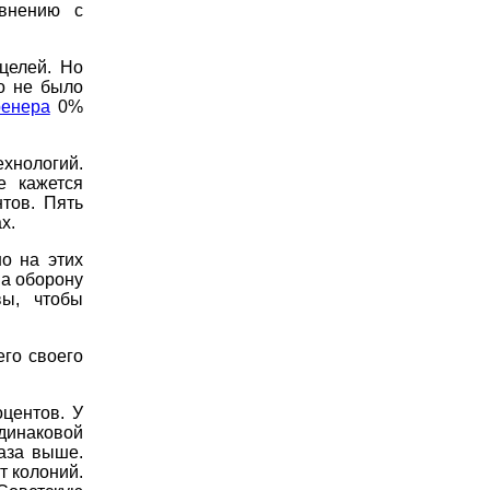
авнению с
целей. Но
о не было
ренера
0%
хнологий.
е кажется
тов. Пять
х.
о на этих
на оборону
вы, чтобы
его своего
центов. У
динаковой
аза выше.
т колоний.