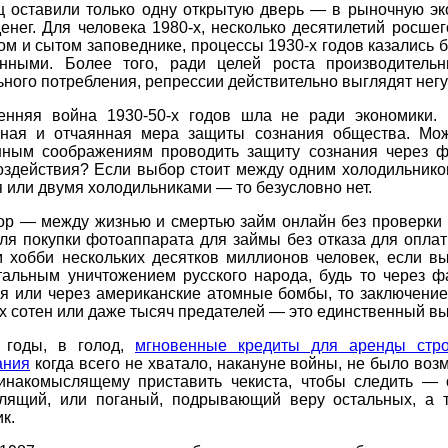
ц оставили только одну открытую дверь — в рыночную эко
енег. Для человека 1980-х, несколько десятилетий росшег
м и сытом заповеднике, процессы 1930-х годов казались
нными. Более того, ради целей роста производитель
ного потребления, репрессии действительно выглядят нег
енняя война 1930-50-х годов шла не ради экономики.
ная и отчаянная мера защиты сознания общества. Мо
нным соображениям проводить защиту сознания через ф
оздействия? Если выбор стоит между одним холодильнико
 или двумя холодильниками — то безусловно нет.
ор — между жизнью и смертью займ онлайн без проверки 
ля покупки фотоаппарата для займы без отказа для опла
м хобби нескольких десятков миллионов человек, если вы
тальным уничтожением русского народа, будь то через ф
ря или через американские атомные бомбы, то заключение
х сотен или даже тысяч предателей — это единственный вы
 годы, в голод,
мгновенные кредиты для аренды стро
ания
когда всего не хватало, накануне войны, не было воз
инакомыслящему приставить чекиста, чтобы следить — 
лящий, или поганый, подрывающий веру остальных, а 
к.